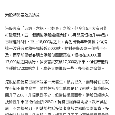
港股轉勢要敢於追貨
港股素有「五窮、六絕、七翻身」之說，但今年5月大有可能
打破魔咒，五一假期後港股繼續造好，5月開局恒指升444點，
已經連升8日，重上18,000點之上，再創出新年新高位；恒指
這一波升浪累積升幅接近2,000點，絕對是殺淡友一個措手不
及，而早前筆者亦明言港股似醞釀築底，恒指在16,000至
17,000點之間橫行，多次嘗試突破17,000點不果，但假若能夠
企穩於17,000點之上，務必大膽進取一些，多少都要追貨。
港股估值便宜已經不是第一天發生，積弱已久，而轉勢往往就
在不知不覺中發生，雖然恒指今年低位是14,794點，執筆時已
回升了23%，升幅絕對不少；但從技術層面看，港股已經進入
技術性牛市(即低位回升20%)，轉勢已經非常明顯。跌市莫估
底，不要接飛刀，但轉勢的話投資者應該要即時果斷追貨，投