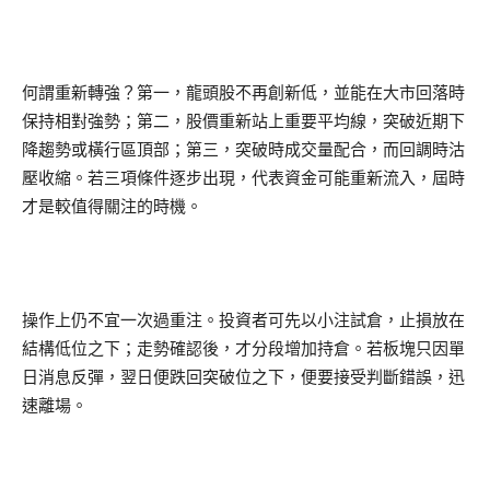
何謂重新轉強？第一，龍頭股不再創新低，並能在大市回落時
保持相對強勢；第二，股價重新站上重要平均線，突破近期下
降趨勢或橫行區頂部；第三，突破時成交量配合，而回調時沽
壓收縮。若三項條件逐步出現，代表資金可能重新流入，屆時
才是較值得關注的時機。
操作上仍不宜一次過重注。投資者可先以小注試倉，止損放在
結構低位之下；走勢確認後，才分段增加持倉。若板塊只因單
日消息反彈，翌日便跌回突破位之下，便要接受判斷錯誤，迅
速離場。