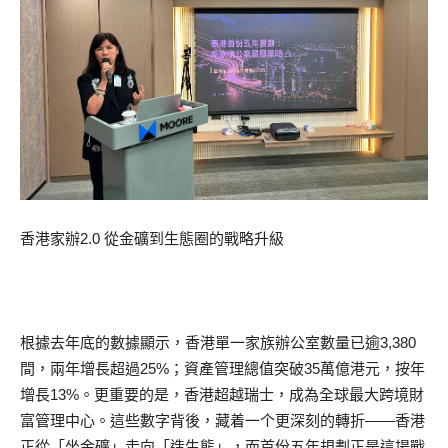
香港家辦2.0 從金礦到生態圈的戰略升級
根據去年底的數據顯示，香港單一家族辦公室數量已逾3,380
間，兩年增長超過25%；資產管理總值突破35萬億港元，按年
增長13%。更重要的是，香港超越瑞士，成為全球最大跨境財
富管理中心。這些數字背後，藏着一个更深刻的轉折——香港
正從「坐金礦」走向「造生態」，而首份五年規劃正是這場戰