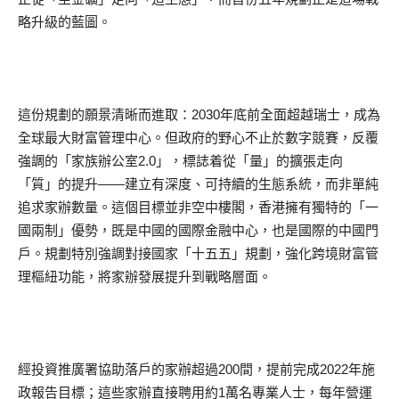
略升級的藍圖。
這份規劃的願景清晰而進取：2030年底前全面超越瑞士，成為
全球最大財富管理中心。但政府的野心不止於數字競賽，反覆
強調的「家族辦公室2.0」，標誌着從「量」的擴張走向
「質」的提升——建立有深度、可持續的生態系統，而非單純
追求家辦數量。這個目標並非空中樓閣，香港擁有獨特的「一
國兩制」優勢，既是中國的國際金融中心，也是國際的中國門
戶。規劃特別強調對接國家「十五五」規劃，強化跨境財富管
理樞紐功能，將家辦發展提升到戰略層面。
經投資推廣署協助落戶的家辦超過200間，提前完成2022年施
政報告目標；這些家辦直接聘用約1萬名專業人士，每年營運