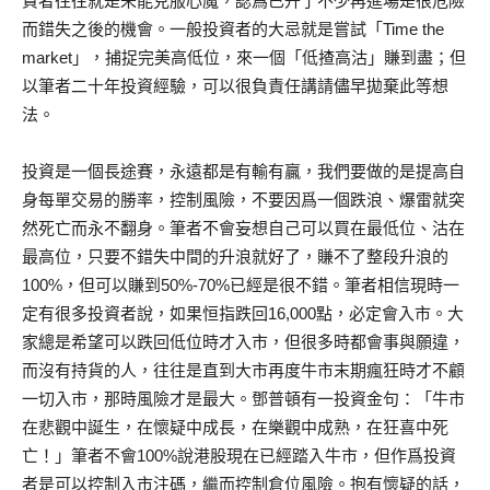
資者往往就是未能克服心魔，認爲已升了不少再進場是很危險
而錯失之後的機會。一般投資者的大忌就是嘗試「Time the
market」，捕捉完美高低位，來一個「低揸高沽」賺到盡；但
以筆者二十年投資經驗，可以很負責任講請儘早拋棄此等想
法。
投資是一個長途賽，永遠都是有輸有贏，我們要做的是提高自
身每單交易的勝率，控制風險，不要因爲一個跌浪、爆雷就突
然死亡而永不翻身。筆者不會妄想自己可以買在最低位、沽在
最高位，只要不錯失中間的升浪就好了，賺不了整段升浪的
100%，但可以賺到50%-70%已經是很不錯。筆者相信現時一
定有很多投資者說，如果恒指跌回16,000點，必定會入市。大
家總是希望可以跌回低位時才入市，但很多時都會事與願違，
而沒有持貨的人，往往是直到大市再度牛市末期瘋狂時才不顧
一切入市，那時風險才是最大。鄧普頓有一投資金句：「牛市
在悲觀中誕生，在懷疑中成長，在樂觀中成熟，在狂喜中死
亡！」筆者不會100%說港股現在已經踏入牛市，但作爲投資
者是可以控制入市注碼，繼而控制倉位風險。抱有懷疑的話，