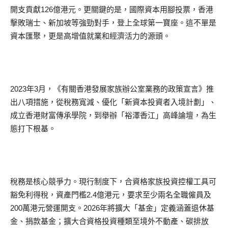
開支貢獻126億港元。更關鍵的是，國際資本用腳投票，香港
擊敗瑞士、新加坡等強勁對手，登上全球第一寶座。這不單是
資本匯聚，更是高增值就業和經濟活力的源頭。
2023年3月，《有關香港發展家族辦公室業務的政策宣言》推
出八項措施，從稅務寬減、優化「新資本投資者入境計劃」、
成立香港財富傳承學院，到舉辦「裕澤香江」高峰論壇，為生
態打下根基。
稅務是核心競爭力。現行制度下，合資格家族投資控權工具可
豁免利得稅，資產門檻2.4億港元，要求至少兩名全職僱員及
200萬港元營運開支。2026年將擴大「基金」定義涵蓋退休基
金、捐款基金；擴大合資格投資種類至境外不動產、碳排放