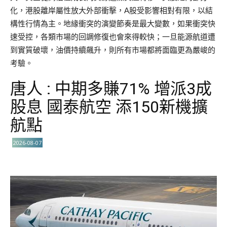
化，港股離岸屬性放大外部衝擊，A股受影響相對有限，以結
構性行情為主。地緣衝突的演變節奏是最大變數，如果衝突快
速受控，各類市場的回調修復也會來得較快；一旦能源航道遭
到實質破壞，油價持續飆升，則所有市場都將面臨更為嚴峻的
考驗。
唐人 : 中期多賺71% 增派3成
股息 國泰航空 添150新機擴
航點
2026-08-07