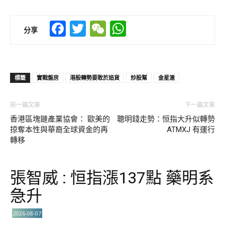
Facebook
Twitter
WeChat
WhatsApp
分享
標籤
實戰盤房
港股轉勢要敢於追貨
炒股幫
金星滙
前一篇文章
下一篇文章
香港區塊鏈產業協會： 歐美的
聰明錢走勢：恒指大升似轉勢
掠奪本性與華裔全球資金的再
ATMXJ 有運行
轉移
張智威 : 恒指漲137點 藥明系
急升
2026-08-07