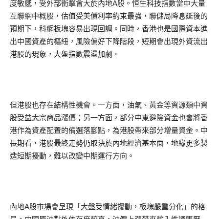
度敏感，受外部衝擊會大於內地A股。恒生科技指數當中大量
互聯網中概股，估值受美債利率約束最強，聯儲局降息延後的
預期下，科網板塊容易出現回調。同時，香港也是國際資本進
出中國資產的樞紐，風險偏好下降階段，短期會出現外資流出
港股的現象，大盤指數震盪加劇。
但港股也存在結構性機會。一方面，油氣、黃金等資源類中資
股受益大宗商品漲價；另一方面，部分中東避險資金也會將香
港作為資產配置的備選落腳點，為港股帶來部分增量資金。中
長期看，港股最終走勢仍取決於內地經濟基本面，地緣更多製
造短期擾動，難以改變中期運行方向。
內地A股市場會呈現「大盤受情緒擾動，板塊嚴重分化」的格