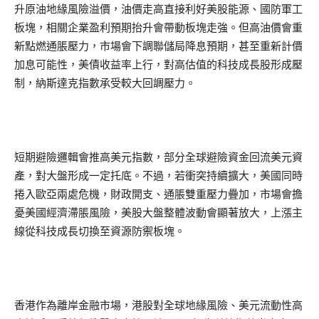
升原油地緣風險溢價，油價走高直接利好美股能源、國防軍工
板塊，相關企業盈利預期抬升會帶動板塊走強。但高油價會重
新點燃通脹壓力，市場會下調聯儲局降息預期，甚至重新計價
加息可能性，美債收益率上行，對高估值的科技成長股形成壓
制，納斯達克指數承受較大回調壓力。
短期避險邏輯會推高美元指數，部分全球避險資金回流美元資
產，對大盤形成一定托底。不過，若衝突持續擴大，美國同時
捲入歐亞兩處危機，財政開支、通脹雙重壓力疊加，市場會擔
憂美國經濟滯脹風險，美股大盤整體波動會顯著放大，上漲主
線從科技成長切換至資源防禦板塊。
香港作為離岸金融市場，港股對全球地緣風險、美元流動性高