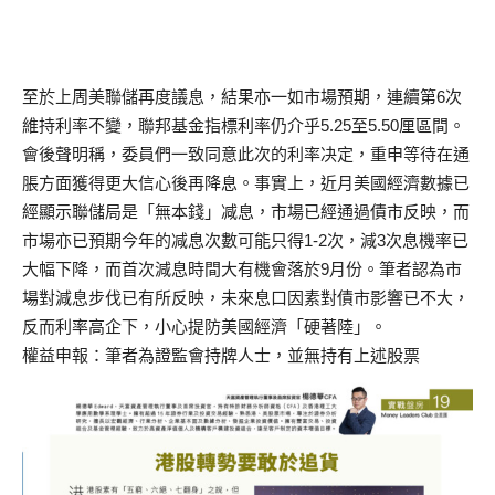
至於上周美聯儲再度議息，結果亦一如市場預期，連續第6次
維持利率不變，聯邦基金指標利率仍介乎5.25至5.50厘區間。
會後聲明稱，委員們一致同意此次的利率决定，重申等待在通
脹方面獲得更大信心後再降息。事實上，近月美國經濟數據已
經顯示聯儲局是「無本錢」减息，市場已經通過債市反映，而
市場亦已預期今年的减息次數可能只得1-2次，減3次息機率已
大幅下降，而首次減息時間大有機會落於9月份。筆者認為市
場對減息步伐已有所反映，未來息口因素對債市影響已不大，
反而利率高企下，小心提防美國經濟「硬著陸」。
權益申報：筆者為證監會持牌人士，並無持有上述股票