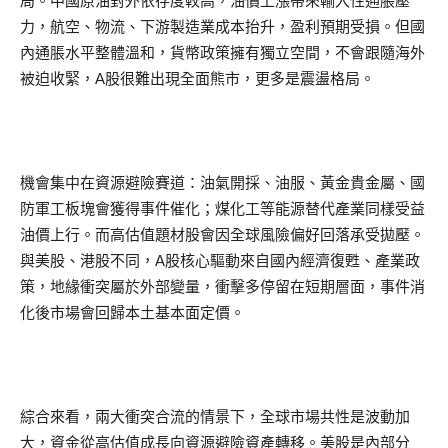
局。中國原油對外依存度較高，油價上漲帶來輸入性通脹壓
力，航空、物流、下游製造業成本抬升，盈利預期受損。但國
內通脹水平整體溫和，貨幣政策擁有獨立空間，不會跟隨海外
被迫收緊，A股很難出現全面熊市，更多是震盪格局。
機會集中在資源避險賽道：油氣開採、油服、黃金貴金屬、國
防軍工板塊會獲得事件催化；煤化工等能源替代產業同樣受益
油價上行。而高估值題材股會因全球風險偏好回落承受拋壓。
與美股、港股不同，A股核心驅動來自國內經濟復甦、產業政
策，地緣衝突屬於外部變量，衝擊多停留在短期層面，事件消
化後市場會回歸本土基本面定價。
綜合來看，兩大衝突合流的情景下，全球市場共性是波動加
大，資金從高估值成長向資源避險資產轉移。美股是內部分