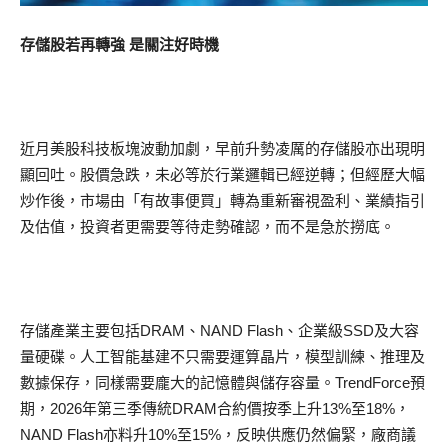
存儲股若再轉強 是關注好時機
近月美股科技板塊波動加劇，早前升勢凌厲的存儲股亦出現明
顯回吐。股價急跌，未必等於行業邏輯已經逆轉；但經歷大幅
炒作後，市場由「有故事便買」轉為重新審視盈利、業績指引
及估值，投資者更需要等待走勢確認，而不是急於撈底。
存儲產業主要包括DRAM、NAND Flash、企業級SSD及大容
量硬碟。人工智能基建不只需要運算晶片，模型訓練、推理及
數據保存，同樣需要龐大的記憶體與儲存容量。TrendForce預
期，2026年第三季傳統DRAM合約價按季上升13%至18%，
NAND Flash亦料升10%至15%，反映供應仍然偏緊，廠商議