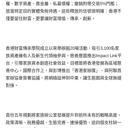
權、數字資產、貴金屬、私募債權；撤銷附帶交易5%門檻；
放寬特定目的實體免稅待遇。這些釋放的信號很明確：香港不
僅要留住財富，更要讓財富增值、傳承、創新。
香港財富傳承學院成立以來舉辦逾20場活動，吸引3,100名家
族資產擁有人及新生代領袖參與。慈善層面推出Impact Link平
台，引導家族資本創造社會效益，目標是將香港發展為區域慈
善中心。國際合作上，與彭博推出「香港家辦匯」、與阿聯酋
家辦協會簽署協議，將網絡延伸到中東，讓生態圈與全球無縫
對接。
首份五年規劃將家族辦公室發展提升到前所未有的戰略高度。
政策清晰、稅務優越、生態完善、連接優勢，這四個支柱缺一