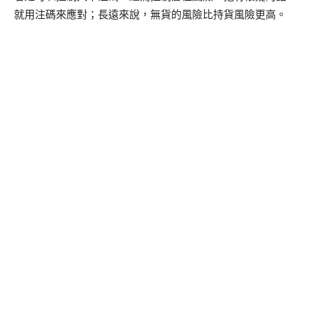
就用注碼來應對；長遠來說，無貨的風險比持貨風險更高。