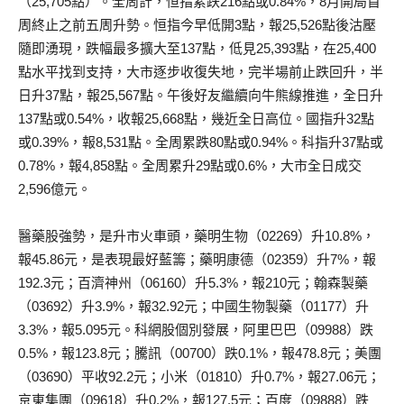
（25,705點）。全周計，恒指累跌216點或0.84%，8月開局首
周終止之前五周升勢。恒指今早低開3點，報25,526點後沽壓
隨即湧現，跌幅最多擴大至137點，低見25,393點，在25,400
點水平找到支持，大市逐步收復失地，完半場前止跌回升，半
日升37點，報25,567點。午後好友繼續向牛熊線推進，全日升
137點或0.54%，收報25,668點，幾近全日高位。國指升32點
或0.39%，報8,531點。全周累跌80點或0.94%。科指升37點或
0.78%，報4,858點。全周累升29點或0.6%，大市全日成交
2,596億元。
醫藥股強勢，是升市火車頭，藥明生物（02269）升10.8%，
報45.86元，是表現最好藍籌；藥明康德（02359）升7%，報
192.3元；百濟神州（06160）升5.3%，報210元；翰森製藥
（03692）升3.9%，報32.92元；中國生物製藥（01177）升
3.3%，報5.095元。科網股個別發展，阿里巴巴（09988）跌
0.5%，報123.8元；騰訊（00700）跌0.1%，報478.8元；美團
（03690）平收92.2元；小米（01810）升0.7%，報27.06元；
京東集團（09618）升0.2%，報127.5元；百度（09888）跌