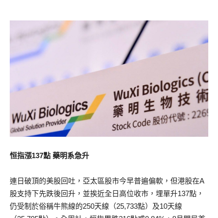
恒指漲137點 藥明系急升
連日破頂的美股回吐，亞太區股市今早普遍偏軟，但港股在A
股支持下先跌後回升，並挨近全日高位收市，埋單升137點，
仍受制於俗稱牛熊線的250天線（25,733點）及10天線