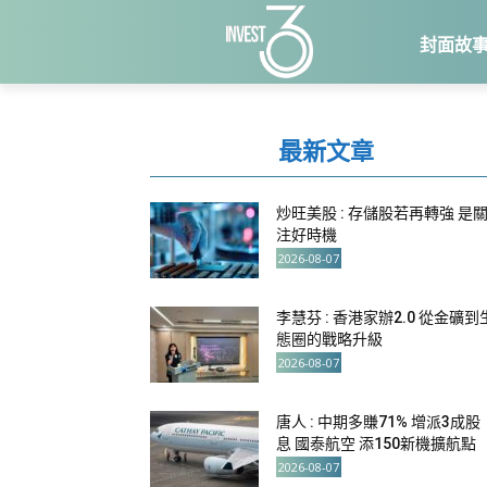
封面故
最新文章
炒旺美股 : 存儲股若再轉強 是
注好時機
2026-08-07
李慧芬 : 香港家辦2.0 從金礦到
態圈的戰略升級
2026-08-07
唐人 : 中期多賺71% 增派3成股
息 國泰航空 添150新機擴航點
2026-08-07