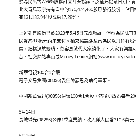
蔡為民出售7.96%股權訂立補充協議。於補充協議日期，青島消
北大青鳥環宇持有當中的175,474,469股已發行股份，佔
有131,182,944股或約17.28%。
上述銷售股份已於2023年5月5日完成轉讓，但蔡為民除首
民幣約8.8億元尚未支付。補充協議涉及蔡為民以其持有
價，結構過於繁瑣，慕容風就代大家消化了，大家有興趣
台、社交網站專頁或Money Leader網站(www.moneyleader
新華電視100合1合股
電子交易集團(08036)委任陳嘉恩為執行董事。
中國新華電視(08356)建議100合1合股，然後更改為每手20
5月14日
長城微光(08286)公佈1季度業績，收入僅人民幣310.6萬元
5月16日