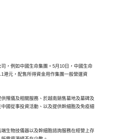
司，例如中國生命集團。5月10日，中國生命
每股0.1港元，配售所得資金用作集團一般營運資
提供殯儀及相關服務、於越南銷售墓地及墓碑及
於中國從事投資活動、以及提供幹細胞及免疫細
高端生物技儀器以及幹細胞諮詢服務在經營上存
，所需資源絕不在少數。