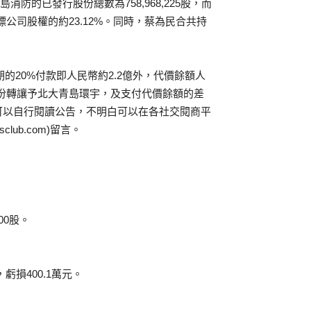
防的已發行股份總數為758,968,225股，而
目標公司股權的約23.12%。同時，蔡為民合共持
期的20%付款即人民幣約2.2億外，代價餘額人
股份轉讓予北大青島環宇，及支付代價餘額的差
可以自行閱讀公告，不明白可以在各社交閱商平
sclub.com)留言。
00股。
，虧損400.1萬元。