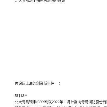
北大青島環宇補充售島消防協議
再說回上周的創業板事件，：
5月13日
北大青鳥環宇(08095)就2022年11月計劃向青鳥消防股份