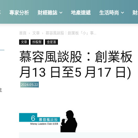
事
專家分析
財經雜誌
地產速遞
生活時尚
財
首頁
文章
慕容風談股：創業板「小」事...
文章
炒股幫
金星滙
慕容風談股：創業板「
關
月13 日至5 月17 日)
2024-05-22
生