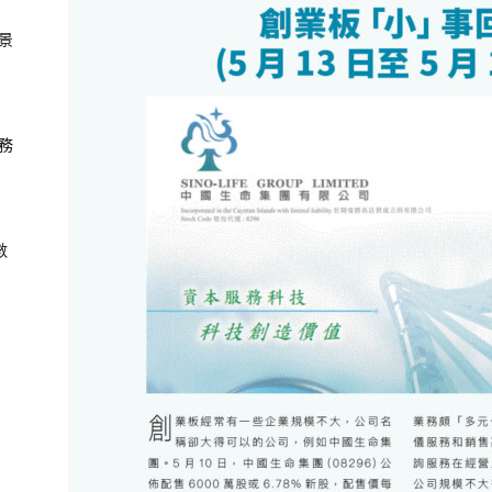
景
務
數