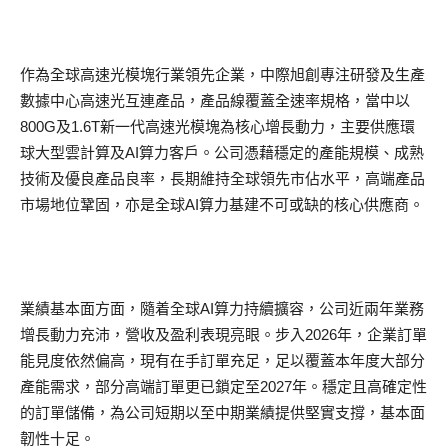
作為全球高速光模塊行業領先企業，中際旭創專注研發及生產
數據中心高速光互連產品，產品線覆蓋全速率規格，當中以
800G及1.6T新一代高速光模塊為核心增長動力，主要供應環
球大型雲計算及AI算力客戶。公司憑藉穩定的產能規模、成熟
技術及優良產品良率，長期維持全球領先市佔水平，高端產品
市場地位鞏固，亦是全球AI算力基建不可或缺的核心供應商。
業績基本面方面，隨着全球AI算力持續擴容，公司近兩年業務
增長動力充沛，營收及盈利表現亮眼。步入2026年，企業訂單
能見度依然偏高，現有在手訂單充足，足以覆蓋本年度大部分
產能需求，部分高端訂單更已鎖定至2027年。穩定且高確定性
的訂單儲備，為公司短期以至中期業績提供堅實支撐，基本面
韌性十足。