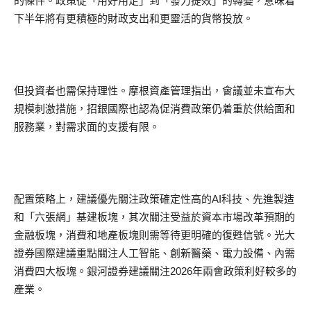
的條件。政策從「用好用足」到「發力提效」的轉變，意味着
下半年將有更積極的財政支出和更靈活的貨幣投放。
但投資者也需保持理性。摩根資產管理指出，會議並未宣布大
規模刺激措施，招銀國際也認為促消費政策仍着重於供給面和
服務業，對需求面的支援有限。
配置策略上，建議優先關注政策確定性高的AI科技、先進製造
和「六張網」基建板塊，其次關注受益於資本市場改革預期的
金融板塊，消費和地產板塊則需等待更明確的復甦信號。光大
證券國際建議重點關注人工智能、創新醫藥、電力設備、內需
消費四大板塊。銀河證券建議關注2026年兩會政策利好較多的
產業。