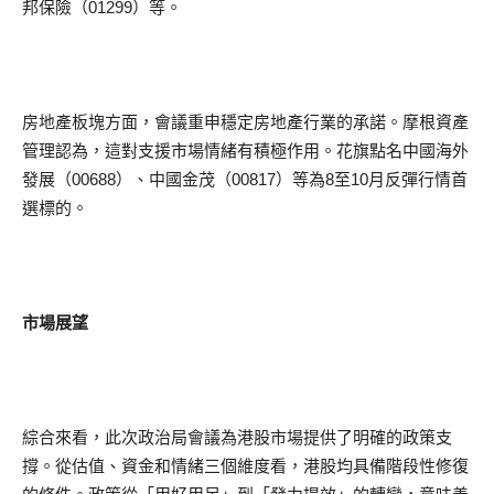
邦保險（01299）等。
房地產板塊方面，會議重申穩定房地產行業的承諾。摩根資產
管理認為，這對支援市場情緒有積極作用。花旗點名中國海外
發展（00688）、中國金茂（00817）等為8至10月反彈行情首
選標的。
市場展望
綜合來看，此次政治局會議為港股市場提供了明確的政策支
撐。從估值、資金和情緒三個維度看，港股均具備階段性修復