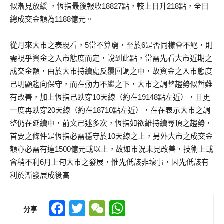
似漸見放緩 ，恆指最後報收18827點，較上日升218點，全日
總成交金額為1188億元。
從月來大市之表現看，5當不算窮，至於6是否同樣會不絕，則
需視乎資金之入市態度而定，說到此點，當需先看大市近期之
成交金額，由於大市持續處反覆回調之中，故資金之入市態度
己明顯趨向保守，而在動力不繼之下，大市之調整趨勢似暫難
有改善，加上恆指己跌穿10天線（約在19148點左近），且更
一度再跌穿20天線（約在18710點左近），在在表示大市之調
整仍在延續中，前文己述多次，恆指如欲維持續尋頂之趨勢，
首要之條件是恆指必需穩守於10天線之上，另外大市之成交金
額亦必需有達1500億元或以上，故如市況未見改善，技術上或
會稍不利6月上旬大市之發展，惟先低該非壞事，因先低該有
利於漸發展成後高
Facebook
Twitter
WeChat
WhatsApp
分享