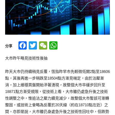
Facebook
Twitter
WeChat
WhatsApp
分享
大市昨午略見技術性後抽
昨天大市仍持續稍見反覆，恆指昨早市先輕微低開2點至18606
點，其後再進一步稍跌至18504點方漸見喘定，由於沽壓漸
消，加上維穩買盤開始滲著湧現，故整個大市卒緩步回升至
18871點方漸受規限，從技術上看，大市雖仍處急升後之技術
性調整之中，惟追沽之壓力續見減少，故整個大市暫該可漸轉
整固，或技術上會略為反覆於20天線（約在18710點左近）之
間，亦即是說，大市雖仍身處急升後之技術性回吐中，但跌勢