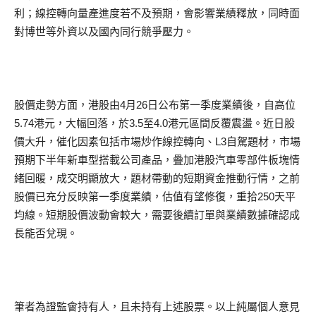
利；線控轉向量產進度若不及預期，會影響業績釋放，同時面
對博世等外資以及國內同行競爭壓力。
股價走勢方面，港股由4月26日公布第一季度業績後，自高位
5.74港元，大幅回落，於3.5至4.0港元區間反覆震盪。近日股
價大升，催化因素包括市場炒作線控轉向、L3自駕題材，市場
預期下半年新車型搭載公司產品，疊加港股汽車零部件板塊情
緒回暖，成交明顯放大，題材帶動的短期資金推動行情，之前
股價已充分反映第一季度業績，估值有望修復，重拾250天平
均線。短期股價波動會較大，需要後續訂單與業績數據確認成
長能否兌現。
筆者為證監會持有人，且未持有上述股票。以上純屬個人意見