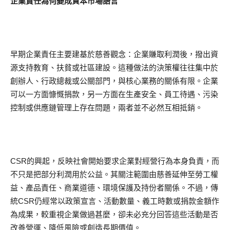
企業責任為何變成資本市場語言
早期企業責任主要建基於慈善觀念：企業賺取利潤後，撥出資
源支持教育、扶貧或社區建設。這種做法的決策權往往集中於
創辦人、行政總裁或公關部門，與核心業務的關係有限。企業
可以一方面慷慨捐款，另一方面在生產安全、員工待遇、污染
控制或供應鏈管理上存在問題，兩者並不必然互相抵銷。
CSR的興起，反映社會開始要求企業對經營行為本身負責，而
不只是把部分利潤用於公益。其關注範圍由慈善延伸至勞工權
益、產品責任、商業道德、環境保護及持份者關係。不過，傳
統CSR仍經常以政策宣言、活動數量、義工時數或捐款金額作
為成果，較重視企業做過甚麼，卻未必充分回答這些活動是否
改善營運、降低風險或創造長期價值。