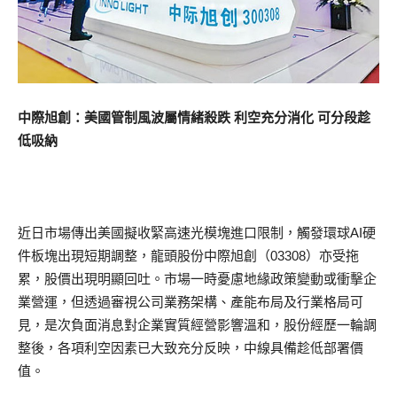
中際旭創：美國管制風波屬情緒殺跌 利空充分消化 可分段趁
低吸納
近日市場傳出美國擬收緊高速光模塊進口限制，觸發環球AI硬
件板塊出現短期調整，龍頭股份中際旭創（03308）亦受拖
累，股價出現明顯回吐。市場一時憂慮地緣政策變動或衝擊企
業營運，但透過審視公司業務架構、產能布局及行業格局可
見，是次負面消息對企業實質經營影響溫和，股份經歷一輪調
整後，各項利空因素已大致充分反映，中線具備趁低部署價
值。