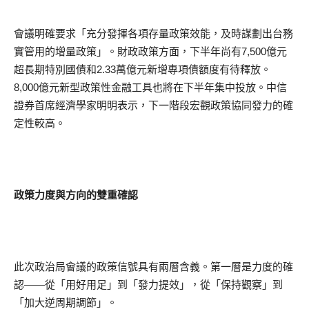
會議明確要求「充分發揮各項存量政策效能，及時謀劃出台務
實管用的增量政策」。財政政策方面，下半年尚有7,500億元
超長期特別國債和2.33萬億元新增專項債額度有待釋放。
8,000億元新型政策性金融工具也將在下半年集中投放。中信
證券首席經濟學家明明表示，下一階段宏觀政策協同發力的確
定性較高。
政策力度與方向的雙重確認
此次政治局會議的政策信號具有兩層含義。第一層是力度的確
認——從「用好用足」到「發力提效」，從「保持觀察」到
「加大逆周期調節」。