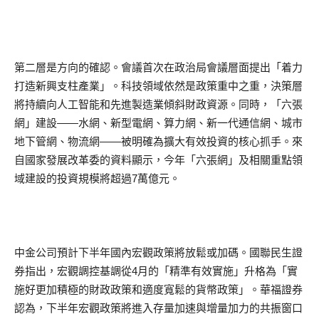
第二層是方向的確認。會議首次在政治局會議層面提出「着力
打造新興支柱產業」。科技領域依然是政策重中之重，決策層
將持續向人工智能和先進製造業傾斜財政資源。同時，「六張
網」建設——水網、新型電網、算力網、新一代通信網、城市
地下管網、物流網——被明確為擴大有效投資的核心抓手。來
自國家發展改革委的資料顯示，今年「六張網」及相關重點領
域建設的投資規模將超過7萬億元。
中金公司預計下半年國內宏觀政策將放鬆或加碼。國聯民生證
券指出，宏觀調控基調從4月的「精準有效實施」升格為「實
施好更加積極的財政政策和適度寬鬆的貨幣政策」。華福證券
認為，下半年宏觀政策將進入存量加速與增量加力的共振窗口