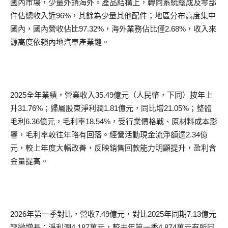
國內市場，少量外銷海外。產品結構上，轉向系統總成及零部
件佔總收入近96%，其餘為少量其他配件；地區分布高度集中
國內，國內營收佔比97.32%，海外業務佔比僅2.68%，收入來
源高度依賴內地汽車產業鏈。
2025全年業績，營業收入35.49億元（人民幣，下同）按年上
升31.76%；歸屬股東淨利潤1.81億元，同比增21.05%；整體
毛利6.36億元，毛利率18.54%，受行業價格戰、原材料成本影
響，毛利率較往年略有回落。經營活動現金流淨額達2.34億
元，較上年度大幅改善，反映銷售回款能力明顯提升，盈利含
金量提高。
2026年第一季對比，營收7.49億元，對比2025年同期7.13億元
輕微增長；淨利潤4,187萬元，較去年第一季4,874萬元有所回