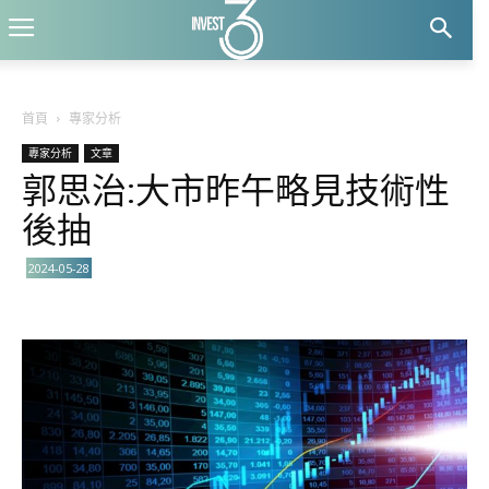
首頁
專家分析
專家分析
文章
郭思治:大市昨午略見技術性
後抽
2024-05-28