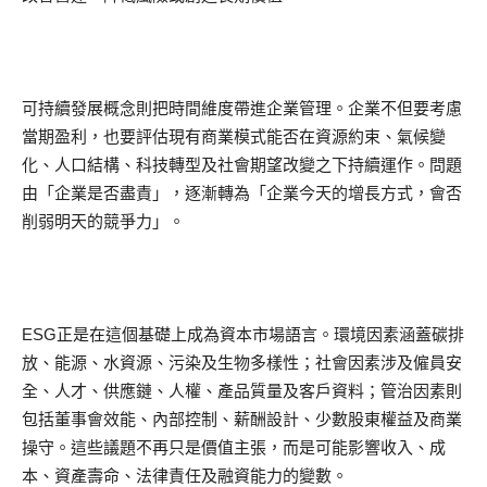
可持續發展概念則把時間維度帶進企業管理。企業不但要考慮
當期盈利，也要評估現有商業模式能否在資源約束、氣候變
化、人口結構、科技轉型及社會期望改變之下持續運作。問題
由「企業是否盡責」，逐漸轉為「企業今天的增長方式，會否
削弱明天的競爭力」。
ESG正是在這個基礎上成為資本市場語言。環境因素涵蓋碳排
放、能源、水資源、污染及生物多樣性；社會因素涉及僱員安
全、人才、供應鏈、人權、產品質量及客戶資料；管治因素則
包括董事會效能、內部控制、薪酬設計、少數股東權益及商業
操守。這些議題不再只是價值主張，而是可能影響收入、成
本、資產壽命、法律責任及融資能力的變數。