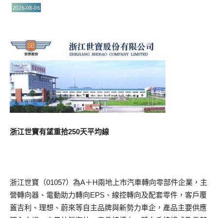
2026-08-06
浙江世寶有望重拾250天平均線
浙江世寶（01057）為A＋H兩地上市汽車轉向零部件企業，主
營轉向器、電動助力轉向EPS、線控轉向及配套零件，客戶覆
蓋吉利、理想、蔚來等自主品牌與新勢力車企，產品主要供應