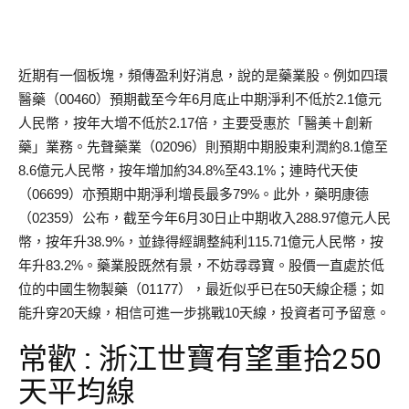
近期有一個板塊，頻傳盈利好消息，說的是藥業股。例如四環
醫藥（00460）預期截至今年6月底止中期淨利不低於2.1億元
人民幣，按年大增不低於2.17倍，主要受惠於「醫美＋創新
藥」業務。先聲藥業（02096）則預期中期股東利潤約8.1億至
8.6億元人民幣，按年增加約34.8%至43.1%；連時代天使
（06699）亦預期中期淨利增長最多79%。此外，藥明康德
（02359）公布，截至今年6月30日止中期收入288.97億元人民
幣，按年升38.9%，並錄得經調整純利115.71億元人民幣，按
年升83.2%。藥業股既然有景，不妨尋尋寶。股價一直處於低
位的中國生物製藥（01177），最近似乎已在50天線企穩；如
能升穿20天線，相信可進一步挑戰10天線，投資者可予留意。
常歡 : 浙江世寶有望重拾250
天平均線