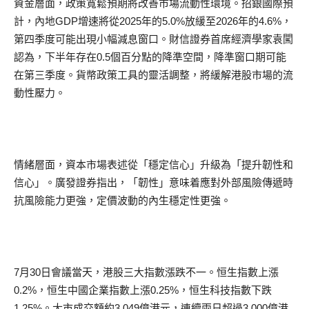
資金層面，政策寬鬆預期將改善市場流動性環境。招銀國際預
計，內地GDP增速將從2025年的5.0%放緩至2026年的4.6%，
第四季度可能出現小幅減息窗口。財信證券首席經濟學家袁闖
認為，下半年存在0.5個百分點的降準空間，降準窗口期可能
在第三季度。貨幣政策工具的靈活調整，將緩解港股市場的流
動性壓力。
情緒層面，資本市場表述從「穩定信心」升級為「提升韌性和
信心」。廣發證券指出，「韌性」意味着應對外部風險傳遞時
抗風險能力更強，定價波動的內生穩定性更強。
7月30日會議當天，港股三大指數漲跌不一。恒生指數上漲
0.2%，恒生中國企業指數上漲0.25%，恒生科技指數下跌
1.25%。大市成交額約3,049億港元，連續兩日超過3,000億港