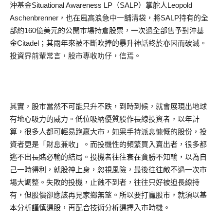
沖基金Situational Awareness LP（SALP）掌舵人Leopold
Aschenbrenner，也在風高浪急中一舖清袋，將SALP持有的全
部約160億美元的公開市場持倉股票，一次過全部售予對沖基
金Citadel；其兩年來被不斷吹捧的暴升神話終於亦因而破滅。
投資界前輩常言，股市專收叻仔，信焉。
其實，股市當然不可能只升不跌，到時到候，就會展現出地球
有地心吸力的威力。低位吸納優質股作長線投資者，以年計
算，很多人都可輕易跑贏大市，如果手持派息慷慨的股份，投
資者更是「財息兼收」。而投機性的頻繁買入賣出者，很多都
逃不出長賭必輸的結局。投機者往往衰在貪勝不知輸，以為自
己一時得利，就股神上身，忽視風險，最後往往敵不過一次市
場大調整。失敗的投機，止蝕不到者，往往只好被迫長線持
有，但股價卻應該再見家鄉無望。所以要打贏股市，就須以基
本分析謹慎選股，再配合技術分析選擇入市時機。