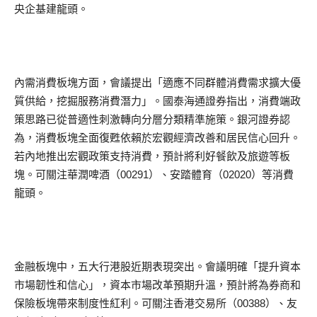
央企基建龍頭。
內需消費板塊方面，會議提出「適應不同群體消費需求擴大優
質供給，挖掘服務消費潛力」。國泰海通證券指出，消費端政
策思路已從普適性刺激轉向分層分類精準施策。銀河證券認
為，消費板塊全面復甦依賴於宏觀經濟改善和居民信心回升。
若內地推出宏觀政策支持消費，預計將利好餐飲及旅遊等板
塊。可關注華潤啤酒（00291）、安踏體育（02020）等消費
龍頭。
金融板塊中，五大行港股近期表現突出。會議明確「提升資本
市場韌性和信心」，資本市場改革預期升溫，預計將為券商和
保險板塊帶來制度性紅利。可關注香港交易所（00388）、友