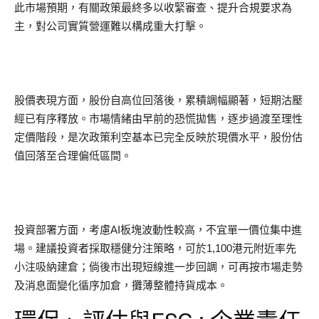
此市場預期，有關政策最終多以收緊審查、提升合規要求為
主，對公司實質營運難以構成重大打擊。
股價表現方面，股份自高位回落後，累積調幅顯著，短期沽壓
經已有序釋放。市場情緒由早前的恐慌拋售，逐步過渡至理性
定價階段，是次政策利空基本已完全反映於現價水平，股份估
值回落至合理偏低區間。
投資部署方面，考慮AI板塊波動性較高，不宜單一價位集中進
場。建議投資者採取穩健分注策略，可於1,100港元附近率先
小注吸納建倉；倘後市出現短線進一步回調，可再按市場走勢
及消息面變化循序加倉，攤薄整體持貨成本。