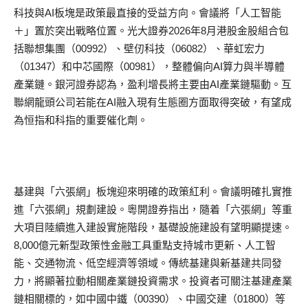
科技與AI板塊是政策最直接的受益方向。會議將「人工智能
＋」置於突出戰略位置。光大證券2026年8月港股金股組合包
括聯想集團（00992）、壁仞科技（06082）、華虹宏力
（01347）和中芯國際（00981），整體偏向AI算力與半導體
產業鏈。銀河證券認為，盈利增長將主要由AI產業鏈驅動。互
聯網龍頭公司若能在AI融入現有生態圈方面取得突破，有望成
為恒指和科指的重要催化劑。
基建與「六張網」板塊迎來明確的政策紅利。會議明確扎實推
進「六張網」規劃建設。粵開證券指出，隨着「六張網」等重
大項目陸續進入建設實施階段，基礎設施建設有望明顯提速。
8,000億元新型政策性金融工具重點支持城市更新、人工智
能、交通物流、低空經濟等領域。傳統基建與新基建共同發
力，將顯著拉動相關產業鏈投資需求。投資者可關注基建產業
鏈相關標的，如中國中鐵（00390）、中國交建（01800）等