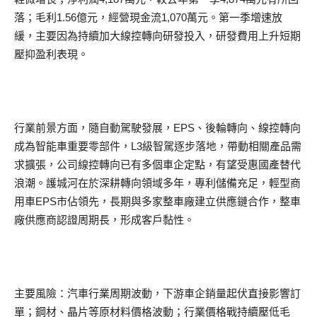
落；毛利1.56億元，經營現金流1,070萬元。第一季增速放
緩，主要因為持續加大線控轉向研發投入，研發費用上升短期
壓抑盈利表現。
行業前景方面，隨自動駕駛發展，EPS、後輪轉向、線控轉向
成為智能車重要零部件，L3級智駕逐步落地，帶動相關產品需
求擴張，公司線控轉向已有多個車企定點，有望受惠國產替代
浪潮。護城河在於深耕轉向領域多年，專利儲備充足，輕型商
用車EPS市佔領先，長期與多家整車廠建立供應鏈合作，整車
廠供應商認證周期長，形成客戶黏性。
主要風險：汽車行業周期波動，下游車企銷量起伏直接影響訂
單；鋼材、晶片等原材料價格波動；行業價格戰持續壓低毛