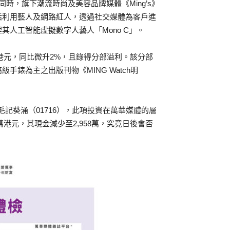
時，旗下潮流時尚及美容品牌媒體《Ming’s》
括利用藝人及網路紅人，透過社交媒體為客戶進
人工智能虛擬數字人藝人「Mono C」。
萬港元，同比微升2%，且錄得分部溢利。該分部
級手錶為主之出版刊物《MING Watch明
毛記葵涌（01716），此項投資在萬華媒體的層
萬港元，其現金減少至2,958萬，究竟日後會否