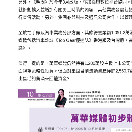
另外，《明周》於今年3月改版，亦加強與數位平台協同。同
就計劃擴大並增加有關男士時裝的內容。其他業務發展包
行宣傳活動。另外，集團亦與科技及通訊公司合作，以管理其
至於在手錶及汽車業務分部方面，其錄得營業額1,091.2
媒體包括汽車雜誌《Top Gear極速誌》香港版及台灣版，高
錶》。
值得一提的是，萬華媒體仍然持有1,200萬股主板上市公司
面視為策略性投資。但面對集團目前流動資產僅餘2,560.7
出售毛記葵涌來回籠資金?