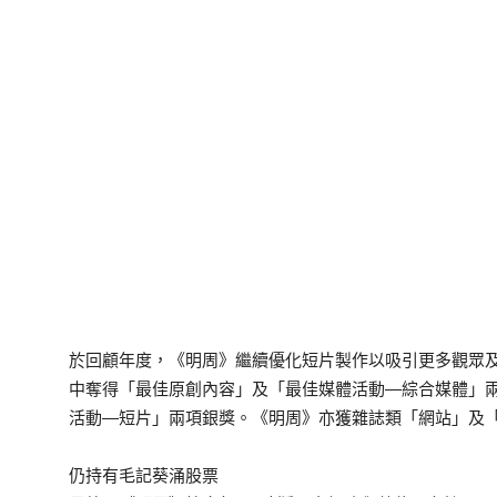
於回顧年度，《明周》繼續優化短片製作以吸引更多觀眾
中奪得「最佳原創內容」及「最佳媒體活動—綜合媒體」
活動—短片」兩項銀獎。《明周》亦獲雜誌類「網站」及「
仍持有毛記葵涌股票