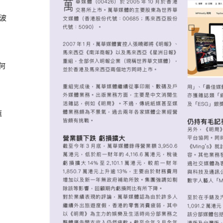
風波
何
滙