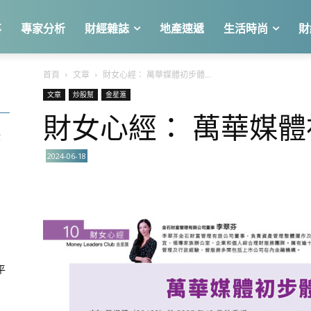
事
專家分析
財經雜誌
地產速遞
生活時尚
財
首頁
文章
財女心經： 萬華媒體初步體...
文章
炒股幫
金星滙
財女心經： 萬華媒
股
2024-06-18
平