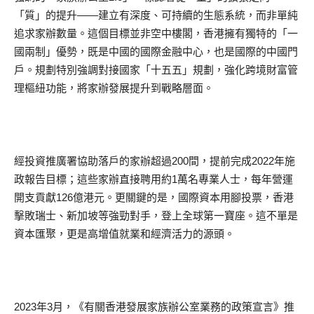
「質」的提升——建立有深度、可持續的生態系統，而非單純
追求家辦數量。這個目標並非空中樓閣，香港擁有獨特的「一
國兩制」優勢，既是中國的國際金融中心，也是國際的中國門
戶。規劃特別強調對接國家「十五五」規劃，強化跨境財富管
理樞紐功能，將家辦發展提升到戰略層面。
經投資推廣署協助落戶的家辦超過200間，提前完成2022年施
政報告目標；這些家辦直接聘用約1萬名專業人士，每年營運
開支貢獻126億港元。更關鍵的是，國際資本用腳投票，香港
擊敗瑞士、新加坡等強勁對手，登上全球第一寶座。這不單是
資本匯聚，更是高增值就業和經濟活力的源頭。
2023年3月，《有關香港發展家族辦公室業務的政策宣言》推