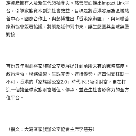
族資產擁有人及新生代領袖參與。慈善層面推出Impact Link平
台，引導家族資本創造社會效益，目標是將香港發展為區域慈
善中心。國際合作上，與彭博推出「香港家辦匯」、與阿聯酋
家辦協會簽署協議，將網絡延伸到中東，讓生態圈與全球無縫
對接。
首份五年規劃將家族辦公室發展提升到前所未有的戰略高度。
政策清晰、稅務優越、生態完善、連接優勢，這四個支柱缺一
不可。香港的「家族辦公室2.0」時代不只吸引財富，更在打
造一個讓全球家族財富增值、傳承、並產生社會影響力的全方
位平台。
（撰文：大灣區家族辦公室協會主席李慧芬）