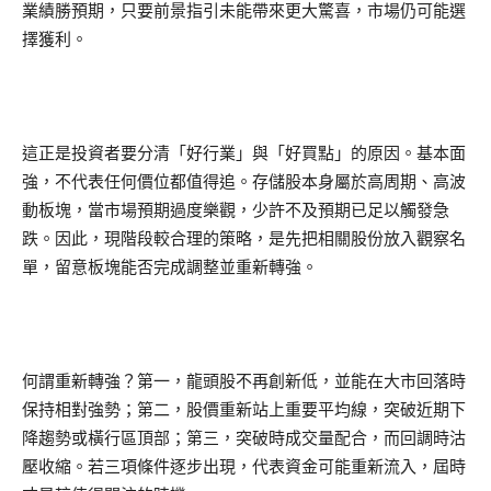
業績勝預期，只要前景指引未能帶來更大驚喜，市場仍可能選
擇獲利。
這正是投資者要分清「好行業」與「好買點」的原因。基本面
強，不代表任何價位都值得追。存儲股本身屬於高周期、高波
動板塊，當市場預期過度樂觀，少許不及預期已足以觸發急
跌。因此，現階段較合理的策略，是先把相關股份放入觀察名
單，留意板塊能否完成調整並重新轉強。
何謂重新轉強？第一，龍頭股不再創新低，並能在大市回落時
保持相對強勢；第二，股價重新站上重要平均線，突破近期下
降趨勢或橫行區頂部；第三，突破時成交量配合，而回調時沽
壓收縮。若三項條件逐步出現，代表資金可能重新流入，屆時