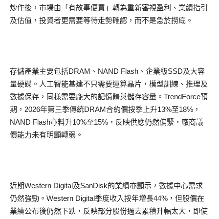
炒作後，市場由「有故事便買」轉為重新審視盈利、業績指引
及估值，投資者更需要等待走勢確認，而不是急於撈底。
存儲產業主要包括DRAM、NAND Flash、企業級SSD及大容
量硬碟。人工智能基建不只需要運算晶片，模型訓練、推理及
數據保存，同樣需要龐大的記憶體與儲存容量。TrendForce預
期，2026年第三季傳統DRAM合約價按季上升13%至18%，
NAND Flash亦料升10%至15%，反映供應仍然偏緊，廠商議
價能力未有明顯轉弱。
近期Western Digital及SanDisk的業績亦顯示，數據中心需求
仍然強勁。Western Digital季度收入按年增長44%，但股價在
業績公布後仍然下跌，反映部分股份過去累積升幅太大，即使