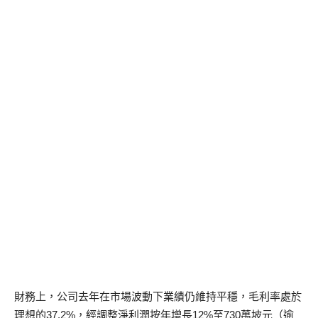
財務上，公司去年在市場波動下業績仍維持平穩，毛利率處於
理想的37.2%，經調整淨利潤按年增長12%至730萬坡元（逾