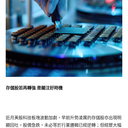
存儲股若再轉強 是關注好時機
近月美股科技板塊波動加劇，早前升勢凌厲的存儲股亦出現明
顯回吐。股價急跌，未必等於行業邏輯已經逆轉；但經歷大幅