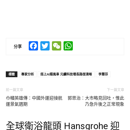
Facebook
Twitter
WeChat
WhatsApp
分享
標籤
專家分析
搭上AI順風車 元續科技增長路徑清晰
李慧芬
前一篇文章
下一篇文章
巾幗英雄傳：中國外運迎接航
郭思治：大市略見回吐，惟此
運景氣週期
乃急升後之正常現象
全球衛浴龍頭 Hansgrohe 迎