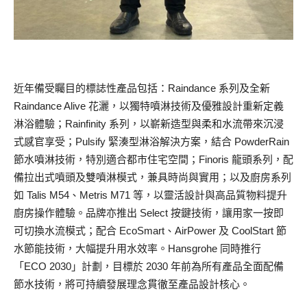
近年備受矚目的標誌性產品包括：Raindance 系列及全新
Raindance Alive 花灑，以獨特噴淋技術及優雅設計重新定義
淋浴體驗；Rainfinity 系列，以嶄新造型與柔和水流帶來沉浸
式感官享受；Pulsify 緊湊型淋浴解決方案，結合 PowderRain
節水噴淋技術，特別適合都市住宅空間；Finoris 龍頭系列，配
備拉出式噴頭及雙噴淋模式，兼具時尚與實用；以及廚房系列
如 Talis M54、Metris M71 等，以靈活設計與高品質物料提升
廚房操作體驗。品牌亦推出 Select 按鍵技術，讓用家一按即
可切換水流模式；配合 EcoSmart、AirPower 及 CoolStart 節
水節能技術，大幅提升用水效率。Hansgrohe 同時推行
「ECO 2030」計劃，目標於 2030 年前為所有產品全面配備
節水技術，將可持續發展理念貫徹至產品設計核心。