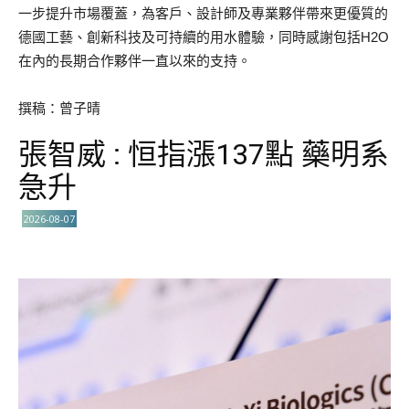
一步提升市場覆蓋，為客戶、設計師及專業夥伴帶來更優質的
德國工藝、創新科技及可持續的用水體驗，同時感謝包括H2O
在內的長期合作夥伴一直以來的支持。
撰稿：曾子晴
張智威 : 恒指漲137點 藥明系
急升
2026-08-07