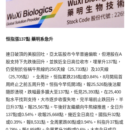
恒指漲137點 藥明系急升
連日破頂的美股回吐，亞太區股市今早普遍偏軟，但港股在A
股支持下先跌後回升，並挨近全日高位收市，埋單升137點，
仍受制於俗稱牛熊線的250天線（25,733點）及10天線
（25,705點）。全周計，恒指累跌216點或0.84%，8月開局首
周終止之前五周升勢。恒指今早低開3點，報25,526點後沽壓
隨即湧現，跌幅最多擴大至137點，低見25,393點，在25,400
點水平找到支持，大市逐步收復失地，完半場前止跌回升，半
日升37點，報25,567點。午後好友繼續向牛熊線推進，全日升
137點或0.54%，收報25,668點，幾近全日高位。國指升32點
或0.39%，報8,531點。全周累跌80點或0.94%。科指升37點或
0.78%，報4,858點。全周累升29點或0.6%，大市全日成交