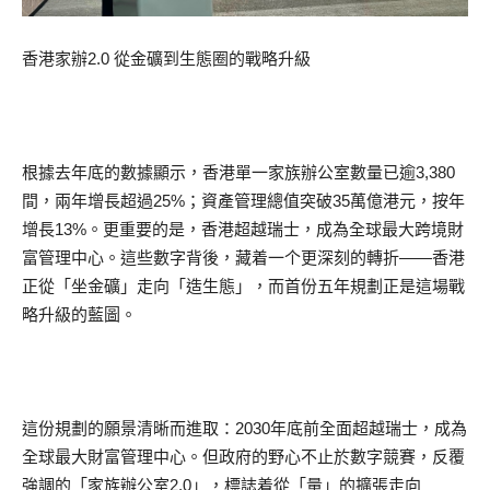
香港家辦2.0 從金礦到生態圈的戰略升級
根據去年底的數據顯示，香港單一家族辦公室數量已逾3,380
間，兩年增長超過25%；資產管理總值突破35萬億港元，按年
增長13%。更重要的是，香港超越瑞士，成為全球最大跨境財
富管理中心。這些數字背後，藏着一个更深刻的轉折——香港
正從「坐金礦」走向「造生態」，而首份五年規劃正是這場戰
略升級的藍圖。
這份規劃的願景清晰而進取：2030年底前全面超越瑞士，成為
全球最大財富管理中心。但政府的野心不止於數字競賽，反覆
強調的「家族辦公室2.0」，標誌着從「量」的擴張走向