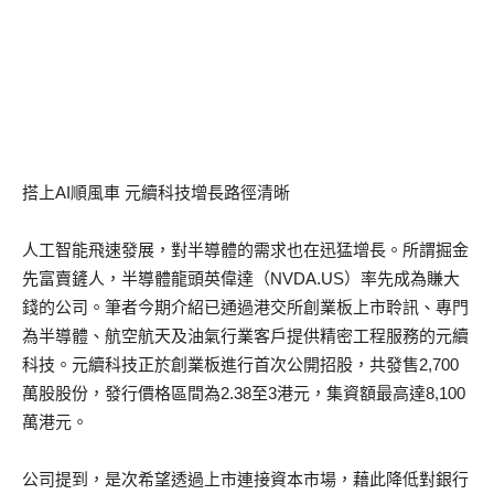
搭上AI順風車 元續科技增長路徑清晰
人工智能飛速發展，對半導體的需求也在迅猛增長。所謂掘金
先富賣鏟人，半導體龍頭英偉達（NVDA.US）率先成為賺大
錢的公司。筆者今期介紹已通過港交所創業板上市聆訊、專門
為半導體、航空航天及油氣行業客戶提供精密工程服務的元續
科技。元續科技正於創業板進行首次公開招股，共發售2,700
萬股股份，發行價格區間為2.38至3港元，集資額最高達8,100
萬港元。
公司提到，是次希望透過上市連接資本市場，藉此降低對銀行