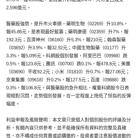
2,596億元。
醫藥股強勢，是升市火車頭，藥明生物（02269）升10.8%，
報45.86元，是表現最好藍籌；藥明康德（02359）升7%，報
192.3元；百濟神州（06160）升5.3%，報210元；翰森製藥
（03692）升3.9%，報32.92元；中國生物製藥（01177）升
3.3%，報5.095元。科網股個別發展，阿里巴巴（09988）跌
0.5%，報123.8元；騰訊（00700）跌0.1%，報478.8元；美團
（03690）平收92.2元；小米（01810）升0.7%，報27.06元；
京東集團（09618）升0.2%，報127.5元；百度（09888）跌
0.3%，報106.8元。與醫藥股的急升相比，權重科網股今日表
現相對沉悶，走勢個別發展，在一定程度上拖低了恒指的反彈
幅度。
利益申報及風險聲明：本文章只是個人對個別股份的評論及分
析，有關內容只供參考，並不能確保所有資料的完整及真確
性，亦不構成任何買賣或認購邀約。投資者要注意股價波動的