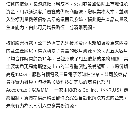
信貸的依賴，長遠減低財務成本。公司亦希望借助上市地位及
資金，用以通過客戶嚴謹的供應商甄選，增聘業務人才，並購
入坐標測量機等價格高昂的儀器及系統，藉此提升產品質量及
生產能力，由此可見增長路徑十分清晰明顯。
按招股書披露，公司透過其先進技术及位處新加坡及馬來西亞
的雙生產廠房，得以積累了豐富的客戶資源。公司與五大客戶
平均合作時間約為11年，已經形成了相互依賴的業務關係。其
主要客戶更是納斯达克上市的半導體製造設備龍頭，市場份額
高達19.5%，服務台積電及三星電子等知名企業。公司股東背
景亦實力雄厚，包括新加坡科技研究局的商業化部門
Accelerate；以及MMI，一家由KKR & Co. Inc.（KKR.US）最
終控制，負責提供高精密部件及綜合自動化解決方案的企業，
未來有力為公司引入更多業務資源。