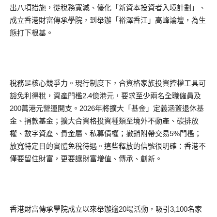
出八項措施，從稅務寬減、優化「新資本投資者入境計劃」、
成立香港財富傳承學院，到舉辦「裕澤香江」高峰論壇，為生
態打下根基。
稅務是核心競爭力。現行制度下，合資格家族投資控權工具可
豁免利得稅，資產門檻2.4億港元，要求至少兩名全職僱員及
200萬港元營運開支。2026年將擴大「基金」定義涵蓋退休基
金、捐款基金；擴大合資格投資種類至境外不動產、碳排放
權、數字資產、貴金屬、私募債權；撤銷附帶交易5%門檻；
放寬特定目的實體免稅待遇。這些釋放的信號很明確：香港不
僅要留住財富，更要讓財富增值、傳承、創新。
香港財富傳承學院成立以來舉辦逾20場活動，吸引3,100名家