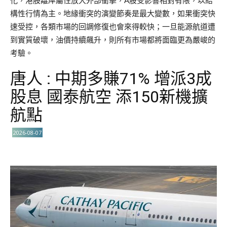
化，港股離岸屬性放大外部衝擊，A股受影響相對有限，以結
構性行情為主。地緣衝突的演變節奏是最大變數，如果衝突快
速受控，各類市場的回調修復也會來得較快；一旦能源航道遭
到實質破壞，油價持續飆升，則所有市場都將面臨更為嚴峻的
考驗。
唐人 : 中期多賺71% 增派3成
股息 國泰航空 添150新機擴
航點
2026-08-07