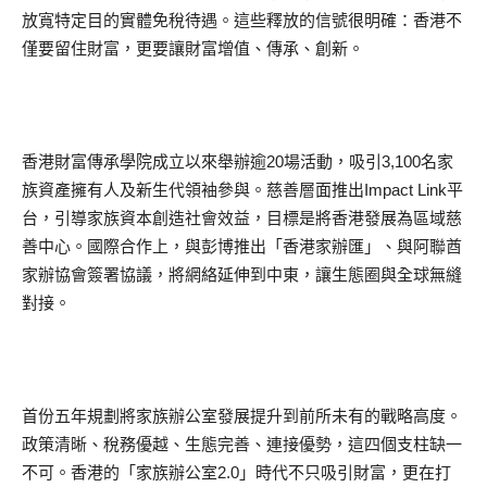
放寬特定目的實體免稅待遇。這些釋放的信號很明確：香港不
僅要留住財富，更要讓財富增值、傳承、創新。
香港財富傳承學院成立以來舉辦逾20場活動，吸引3,100名家
族資產擁有人及新生代領袖參與。慈善層面推出Impact Link平
台，引導家族資本創造社會效益，目標是將香港發展為區域慈
善中心。國際合作上，與彭博推出「香港家辦匯」、與阿聯酋
家辦協會簽署協議，將網絡延伸到中東，讓生態圈與全球無縫
對接。
首份五年規劃將家族辦公室發展提升到前所未有的戰略高度。
政策清晰、稅務優越、生態完善、連接優勢，這四個支柱缺一
不可。香港的「家族辦公室2.0」時代不只吸引財富，更在打