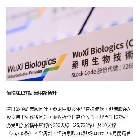
恒指漲137點 藥明系急升
連日破頂的美股回吐，亞太區股市今早普遍偏軟，但港股在A
股支持下先跌後回升，並挨近全日高位收市，埋單升137點，
仍受制於俗稱牛熊線的250天線（25,733點）及10天線
（25,705點）。全周計，恒指累跌216點或0.84%，8月開局首