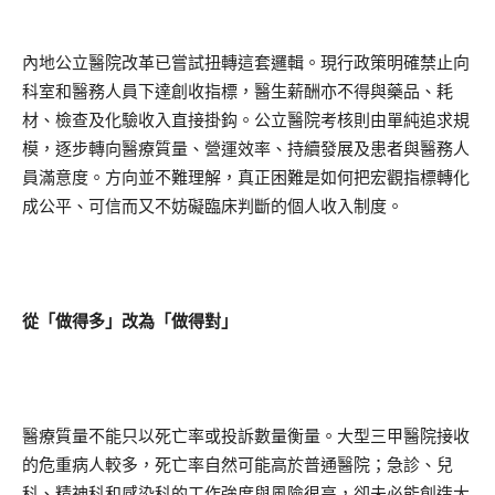
內地公立醫院改革已嘗試扭轉這套邏輯。現行政策明確禁止向
科室和醫務人員下達創收指標，醫生薪酬亦不得與藥品、耗
材、檢查及化驗收入直接掛鈎。公立醫院考核則由單純追求規
模，逐步轉向醫療質量、營運效率、持續發展及患者與醫務人
員滿意度。方向並不難理解，真正困難是如何把宏觀指標轉化
成公平、可信而又不妨礙臨床判斷的個人收入制度。
從「做得多」改為「做得對」
醫療質量不能只以死亡率或投訴數量衡量。大型三甲醫院接收
的危重病人較多，死亡率自然可能高於普通醫院；急診、兒
科、精神科和感染科的工作強度與風險很高，卻未必能創造大