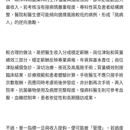
量收入。若考核沒有按病情嚴重程度、專科性質及患者結構調
整，醫院和醫生便可能傾向選擇風險較低的病例，形成「挑病
人」的逆向激勵。
較合理的做法，是把醫生收入分成穩定薪酬、崗位津貼和質量
績效三部分。穩定薪酬反映專業資格、年資與基本責任；崗位
津貼補償急診、深切治療、夜班及高風險手術；質量績效則按
臨床結果、診療規範和患者體驗計算。手術醫生不應只按手術
宗數取酬，而應同時考慮術後併發症、非計劃再次手術、再入
院率、抗菌藥物使用及病歷完整程度。慢病科醫生則可參考血
壓、血糖控制率、患者依從性和長期隨訪成果。
不過，單一指標一旦與收入掛鈎，便可能被「管理」。若過度