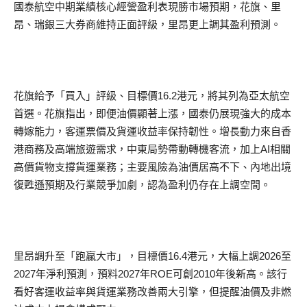
國泰航空中期業績核心經營盈利表現勝市場預期，花旗、里
昂、瑞銀三大券商維持正面評級，里昂更上調其盈利預測。
花旗給予「買入」評級、目標價16.2港元，將其列為亞太航空
首選。花旗指出，即便油價顯著上漲，國泰仍展現強大的成本
轉嫁能力，客運票價及貨運收益率保持韌性。增長動力來自香
港商務及高端旅遊需求，中東局勢帶動轉機客流，加上AI相關
高價貨物支撐貨運業務；主要風險為油價居高不下、內地出境
復甦遜預期及行業競爭加劇，認為盈利仍存在上調空間。
里昂調升至「跑贏大市」，目標價16.4港元，大幅上調2026至
2027年淨利預測，預料2027年ROE可創2010年後新高。該行
看好客運收益率與貨運業務改善兩大引擎，但提醒油價及非燃