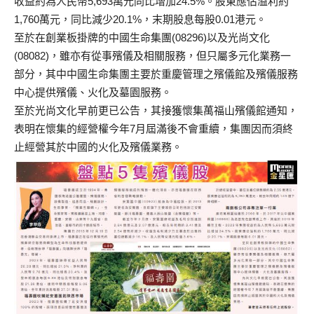
收益約為人民幣5,693萬元同比增加24.5%。股東應佔溢利約
1,760萬元，同比減少20.1%，末期股息每股0.01港元。
至於在創業板掛牌的中國生命集團(08296)以及光尚文化
(08082)，雖亦有從事殯儀及相關服務，但只屬多元化業務一
部分，其中中國生命集團主要於重慶管理之殯儀館及殯儀服務
中心提供殯儀、火化及墓園服務。
至於光尚文化早前更已公告，其接獲懷集萬福山殯儀館通知，
表明在懷集的經營權今年7月屆滿後不會重續，集團因而須終
止經營其於中國的火化及殯儀業務。