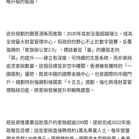
略升級的藍圖。
這份規劃的願景清晰而進取：2030年底前全面超越瑞士，成為
全球最大財富管理中心。但政府的野心不止於數字競賽，反覆
強調的「家族辦公室2.0」，標誌着從「量」的擴張走向
「質」的提升——建立有深度、可持續的生態系統，而非單純
追求家辦數量。這個目標並非空中樓閣，香港擁有獨特的「一
國兩制」優勢，既是中國的國際金融中心，也是國際的中國門
戶。規劃特別強調對接國家「十五五」規劃，強化跨境財富管
理樞紐功能，將家辦發展提升到戰略層面。
經投資推廣署協助落戶的家辦超過200間，提前完成2022年施
政報告目標；這些家辦直接聘用約1萬名專業人士，每年營運
開支貢獻126億港元。更關鍵的是，國際資本用腳投票，香港