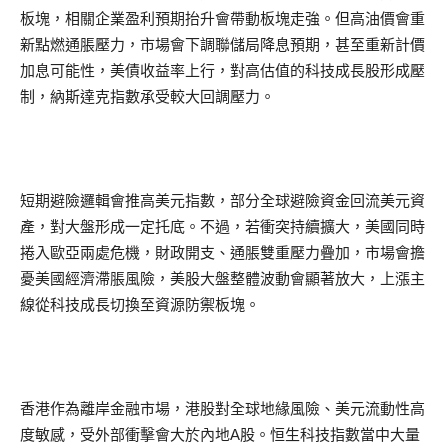
板塊，相關企業盈利預期抬升會帶動板塊走強。但高油價會重
新點燃通脹壓力，市場會下調聯儲局降息預期，甚至重新計價
加息可能性，美債收益率上行，對高估值的科技成長股形成壓
制，納斯達克指數承受較大回調壓力。
短期避險邏輯會推高美元指數，部分全球避險資金回流美元資
產，對大盤形成一定托底。不過，若衝突持續擴大，美國同時
捲入歐亞兩處危機，財政開支、通脹雙重壓力疊加，市場會擔
憂美國經濟滯脹風險，美股大盤整體波動會顯著放大，上漲主
線從科技成長切換至資源防禦板塊。
香港作為離岸金融市場，港股對全球地緣風險、美元流動性高
度敏感，受外部衝擊會大於內地A股。恒生科技指數當中大量