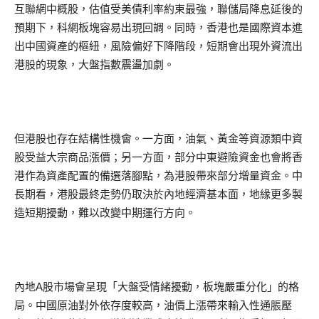
互聯網中概股，估值受美債利率約束最強，聯儲局降息延後的
預期下，科網板塊容易出現回調。同時，香港也是國際資本進
出中國資產的樞紐，風險偏好下降階段，短期會出現外資流出
港股的現象，大盤指數震盪加劇。
但港股也存在結構性機會。一方面，油氣、黃金等資源類中資
股受益大宗商品漲價；另一方面，部分中東避險資金也會將香
港作為資產配置的備選落腳點，為港股帶來部分增量資金。中
長期看，港股最終走勢仍取決於內地經濟基本面，地緣更多製
造短期擾動，難以改變中期運行方向。
內地A股市場會呈現「大盤受情緒擾動，板塊嚴重分化」的格
局。中國原油對外依存度較高，油價上漲帶來輸入性通脹壓