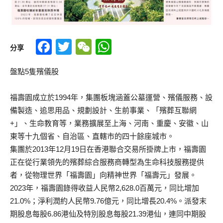
Facebook
Twitter
WeChat
WhatsApp
分享
盤點5隻殯儀股
福壽園成立於1994年，集團板塊涵蓋公墓運營、殯儀服務、設
備製造、追思用品、規劃設計、生前事業、「殯葬互聯網
+」、生命教育等，業務擴展至上海、河南、重慶、安徽、山
東等十九個省、自治區、直轄市的四十餘座城市。
集團於2013年12月19日在香港聯合交易所掛牌上市，福壽園
正在從行業領先的殯葬綜合服務商轉型為生命科技服務提供
者，從物理世界「福壽園」向精神世界「福壽元」發展。
2023年，福壽園錄得收益人民幣2,628.0百萬元，同比增加
21.0%；淨利潤約人民幣9.76億元，同比增長20.4%。派發末
期股息每股6.86港仙及特別股息每股21.39港仙，連同中期股