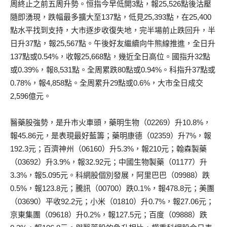
周終止之前五周升勢。恒指今早低開3點，報25,526點後沽壓
隨即湧現，跌幅最多擴大至137點，低見25,393點，在25,400
點水平找到支持，大市逐步收復失地，完半場前止跌回升，半
日升37點，報25,567點。午後好友繼續向牛熊線推進，全日升
137點或0.54%，收報25,668點，幾近全日高位。國指升32點
或0.39%，報8,531點。全周累跌80點或0.94%。科指升37點或
0.78%，報4,858點。全周累升29點或0.6%，大市全日成交
2,596億元。
醫藥股強勢，是升市火車頭，藥明生物（02269）升10.8%，
報45.86元，是表現最好藍籌；藥明康德（02359）升7%，報
192.3元；百濟神州（06160）升5.3%，報210元；翰森製藥
（03692）升3.9%，報32.92元；中國生物製藥（01177）升
3.3%，報5.095元。科網股個別發展，阿里巴巴（09988）跌
0.5%，報123.8元；騰訊（00700）跌0.1%，報478.8元；美團
（03690）平收92.2元；小米（01810）升0.7%，報27.06元；
京東集團（09618）升0.2%，報127.5元；百度（09888）跌