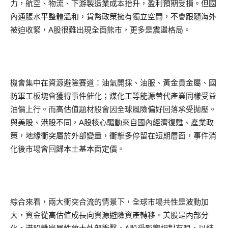
力，航空、物流、下游製造業成本抬升，盈利預期受損。但國
內通脹水平整體溫和，貨幣政策擁有獨立空間，不會跟隨海外
被迫收緊，A股很難出現全面熊市，更多是震盪格局。
機會集中在資源避險賽道：油氣開採、油服、黃金貴金屬、國
防軍工板塊會獲得事件催化；煤化工等能源替代產業同樣受益
油價上行。而高估值題材股會因全球風險偏好回落承受拋壓。
與美股、港股不同，A股核心驅動來自國內經濟復甦、產業政
策，地緣衝突屬於外部變量，衝擊多停留在短期層面，事件消
化後市場會回歸本土基本面定價。
綜合來看，兩大衝突合流的情景下，全球市場共性是波動加
大，資金從高估值成長向資源避險資產轉移。美股是內部分