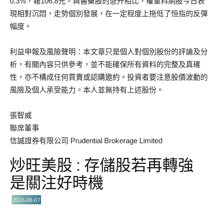
0.3%，報106.8元。與醫藥股的急升相比，權重科網股今日表
現相對沉悶，走勢個別發展，在一定程度上拖低了恒指的反彈
幅度。
利益申報及風險聲明：本文章只是個人對個別股份的評論及分
析，有關內容只供參考，並不能確保所有資料的完整及真確
性，亦不構成任何買賣或認購邀約。投資者要注意股價波動的
風險及個人承受能力。本人並無持有上述股份。
張智威
聯席董事
信誠證券有限公司 Prudential Brokerage Limited
炒旺美股 : 存儲股若再轉強
是關注好時機
2026-08-07