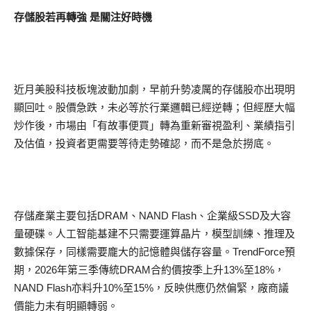
存儲股若再轉強 是關注好時機
近月美股科技板塊波動加劇，早前升勢凌厲的存儲股亦出現明
顯回吐。股價急跌，未必等於行業邏輯已經逆轉；但經歷大幅
炒作後，市場由「有故事便買」轉為重新審視盈利、業績指引
及估值，投資者更需要等待走勢確認，而不是急於撈底。
存儲產業主要包括DRAM、NAND Flash、企業級SSD及大容
量硬碟。人工智能基建不只需要運算晶片，模型訓練、推理及
數據保存，同樣需要龐大的記憶體與儲存容量。TrendForce預
期，2026年第三季傳統DRAM合約價按季上升13%至18%，
NAND Flash亦料升10%至15%，反映供應仍然偏緊，廠商議
價能力未有明顯轉弱。