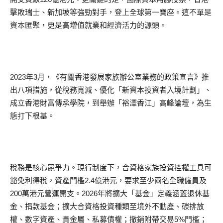
擊敗瑞士、新加坡等強勁對手，登上全球第一寶座。這不單是
資本匯聚，更是高增值就業和經濟活力的源頭。
2023年3月，《有關香港發展家族辦公室業務的政策宣言》推
出八項措施，從稅務寬減、優化「新資本投資者入境計劃」、
成立香港財富傳承學院，到舉辦「裕澤香江」高峰論壇，為生
態打下根基。
稅務是核心競爭力。現行制度下，合資格家族投資控權工具可
豁免利得稅，資產門檻2.4億港元，要求至少兩名全職僱員及
200萬港元營運開支。2026年將擴大「基金」定義涵蓋退休基
金、捐款基金；擴大合資格投資種類至境外不動產、碳排放
權、數字資產、貴金屬、私募債權；撤銷附帶交易5%門檻；