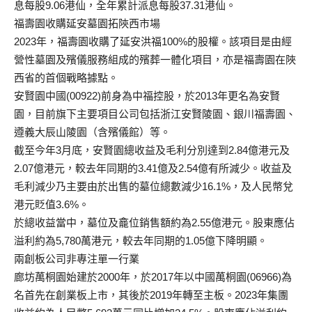
息每股9.06港仙，全年累計派息每股37.31港仙。
福壽園收購延安墓園拓陝西市場
2023年，福壽園收購了延安洪福100%的股權。該項目是由經
營性墓園及殯儀服務組成的殯葬一體化項目，亦是福壽園在陜
西省的首個戰略據點。
安賢園中國(00922)前身為中福控股，於2013年更名為安賢
園，目前旗下主要項目公司包括浙江安賢陵園、銀川福壽園、
遵義大辰山陵園（含殯儀館）等。
截至今年3月底，安賢園總收益及毛利分別達到2.84億港元及
2.07億港元，較去年同期的3.41億及2.54億有所減少。收益及
毛利減少乃主要由於出售的墓位總數減少16.1%，及人民幣兌
港元貶值3.6%。
於總收益當中，墓位及龕位銷售額約為2.55億港元。股東應佔
溢利約為5,780萬港元，較去年同期的1.05億下降明顯。
兩創板公司非專注單一行業
廊坊萬桐園始建於2000年，於2017年以中國萬桐園(06966)為
名首先在創業板上市，其後於2019年轉至主板。2023年集團