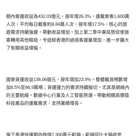
期內客運收益為432.03億元，按年增26.3%，運載乘客1,600萬
人次，平均每日載客約8.84萬人次，按年增17.5%。核心的旅
遊需求持續強健，帶動收益增加，加上第二季中東局勢促使旅
客轉用其他樞紐，令途經香港的過境客運量增加，進一步擴大
了有關收益增幅。
國泰貨運收益138.06億元，按年增加23.9%。整體載貨噸數增
加8.5%至86.9萬噸；貨運運力的需求持續殷切，尤其是網絡內
的主要航線。數據中心行業及人工智能熱潮，帶動相關高價值
科技產品的運載需求，支持業績增長。
旗下香港快運期內錄得7,300萬元虧損，虧損同比大幅收窄