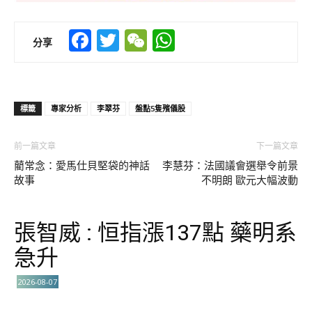
Facebook
Twitter
WeChat
WhatsApp
分享
標籤
專家分析
李翠芬
盤點5隻殯儀股
前一篇文章
下一篇文章
藺常念：愛馬仕貝堅袋的神話
李慧芬：法國議會選舉令前景
故事
不明朗 歐元大幅波動
張智威 : 恒指漲137點 藥明系
急升
2026-08-07