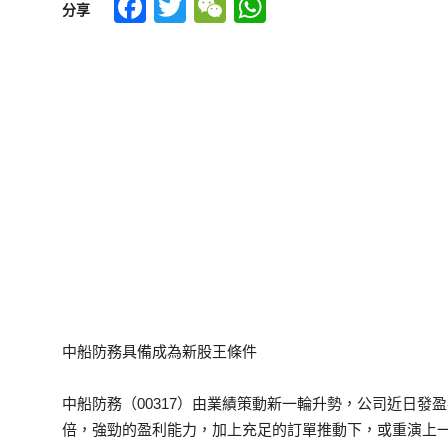
Facebook
Twitter
WeChat
WhatsApp
分享
中船防務具備成為新股王條件
中船防務（00317）由業績策動新一輪升勢，公司近日發盈喜
倍，強勁的盈利能力，加上充足的訂單推動下，或重演上