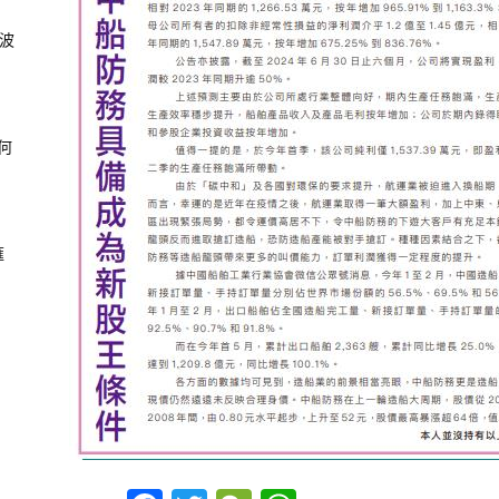
風波
何
滙