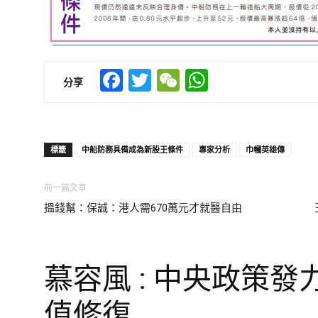
Facebook
Twitter
WeChat
WhatsApp
分享
標籤
中船防務具備成為新股王條件
專家分析
巾幗英雄傳
前一篇文章
搵錢幫：保誠：港人需670萬元才就醫自由
慕容風 : 中央政策發
值修復