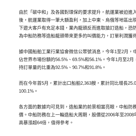
由於「碳中和」及各國對環保的要求提升，航運業被迫進
後，航運業取得一筆大額盈利，加上中東、烏俄等地區出
下遊大客戶有充足本錢，業內龍頭反而進取搶訂造船，恐
為中船防務等造船龍頭帶來更多的叫價能力，訂單利潤獲
據中國船舶工業行業協會微信公眾號消息，今年1至2月，
佔世界市場份額的56.5%、69.5%和56.1%。今年1月
持訂單量的比重為92.5%、90.7%和91.8%。
而在今年首5月，累計出口船舶2,363艘，累計同比增長25.0
100.1%。
各方面的數據均可見到，造船業的前景相當亮眼，中船防
價。中船防務在上一輪造船大周期，股價從2006年至2008
高暴漲超64倍，值得參考。