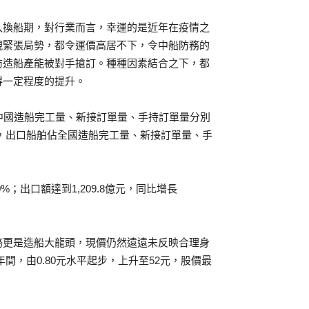
入換船期，對行業而言，幸運的是近年在疫情之
現緊張局勢，都令運價高居不下，令中船防務的
防造船產能被對手搶訂。種種因素結合之下，都
得一定程度的提升。
中國造船完工量、新接訂單量、手持訂單量分別
至2月，出口船舶佔全國造船完工量、新接訂單量、手
%；出口額達到1,209.8億元，同比增長
務更是造船大龍頭，現價仍然遠遠未反映合理身
年間，由0.80元水平起步，上升至52元，股價最