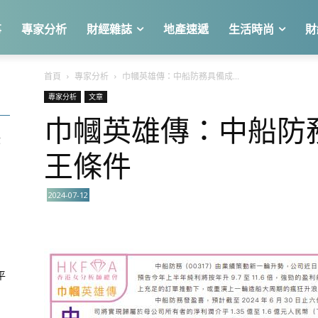
事
專家分析
財經雜誌
地產速遞
生活時尚
財
首頁
專家分析
巾幗英雄傳：中船防務具備成...
專家分析
文章
巾幗英雄傳：中船防
股
王條件
2024-07-12
平