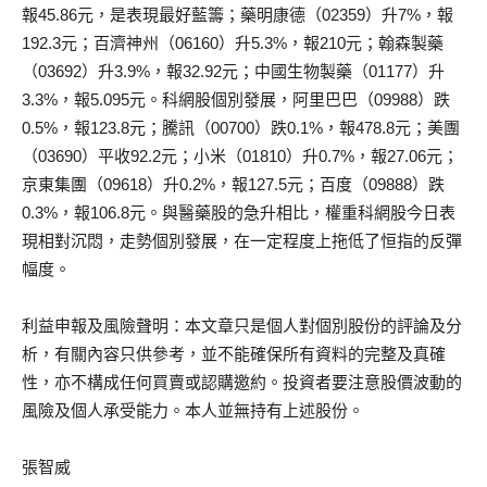
報45.86元，是表現最好藍籌；藥明康德（02359）升7%，報
192.3元；百濟神州（06160）升5.3%，報210元；翰森製藥
（03692）升3.9%，報32.92元；中國生物製藥（01177）升
3.3%，報5.095元。科網股個別發展，阿里巴巴（09988）跌
0.5%，報123.8元；騰訊（00700）跌0.1%，報478.8元；美團
（03690）平收92.2元；小米（01810）升0.7%，報27.06元；
京東集團（09618）升0.2%，報127.5元；百度（09888）跌
0.3%，報106.8元。與醫藥股的急升相比，權重科網股今日表
現相對沉悶，走勢個別發展，在一定程度上拖低了恒指的反彈
幅度。
利益申報及風險聲明：本文章只是個人對個別股份的評論及分
析，有關內容只供參考，並不能確保所有資料的完整及真確
性，亦不構成任何買賣或認購邀約。投資者要注意股價波動的
風險及個人承受能力。本人並無持有上述股份。
張智威