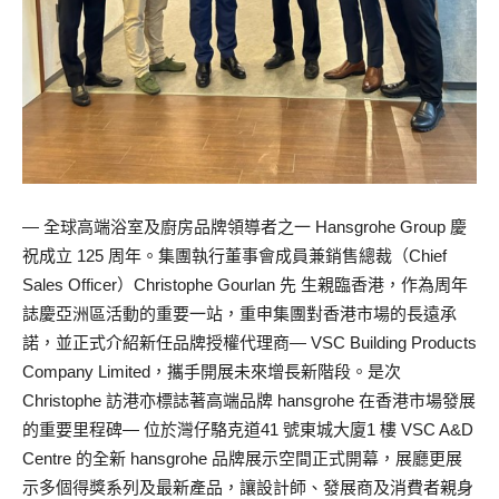
— 全球高端浴室及廚房品牌領導者之一 Hansgrohe Group 慶
祝成立 125 周年。集團執行董事會成員兼銷售總裁（Chief
Sales Officer）Christophe Gourlan 先 生親臨香港，作為周年
誌慶亞洲區活動的重要一站，重申集團對香港市場的長遠承
諾，並正式介紹新任品牌授權代理商— VSC Building Products
Company Limited，攜手開展未來增長新階段。是次
Christophe 訪港亦標誌著高端品牌 hansgrohe 在香港市場發展
的重要里程碑— 位於灣仔駱克道41 號東城大廈1 樓 VSC A&D
Centre 的全新 hansgrohe 品牌展示空間正式開幕，展廳更展
示多個得獎系列及最新產品，讓設計師、發展商及消費者親身