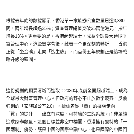
根據去年底的數據顯示，香港單一家族辦公室數量已逾3,380
間，兩年增長超過25%；資產管理總值突破35萬億港元，按年
增長13%。更重要的是，香港超越瑞士，成為全球最大跨境財
富管理中心。這些數字背後，藏着一个更深刻的轉折——香港
正從「坐金礦」走向「造生態」，而首份五年規劃正是這場戰
略升級的藍圖。
這份規劃的願景清晰而進取：2030年底前全面超越瑞士，成為
全球最大財富管理中心。但政府的野心不止於數字競賽，反覆
強調的「家族辦公室2.0」，標誌着從「量」的擴張走向
「質」的提升——建立有深度、可持續的生態系統，而非單純
追求家辦數量。這個目標並非空中樓閣，香港擁有獨特的「一
國兩制」優勢，既是中國的國際金融中心，也是國際的中國門