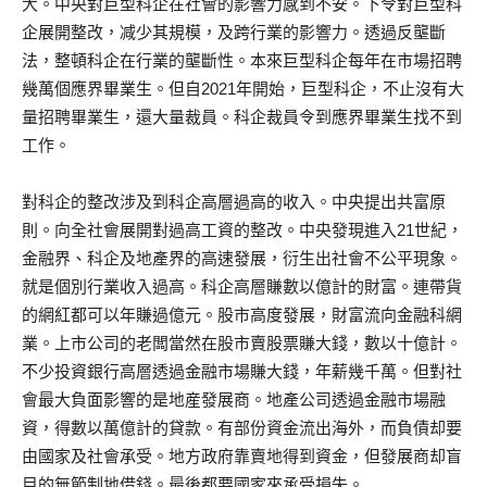
大。中央對巨型科企在社會的影響力感到不安。下令對巨型科
企展開整改，减少其規模，及跨行業的影響力。透過反壟斷
法，整頓科企在行業的壟斷性。本來巨型科企每年在市場招聘
幾萬個應界畢業生。但自2021年開始，巨型科企，不止沒有大
量招聘畢業生，還大量裁員。科企裁員令到應界畢業生找不到
工作。
對科企的整改涉及到科企高層過高的收入。中央提出共富原
則。向全社會展開對過高工資的整改。中央發現進入21世紀，
金融界、科企及地產界的高速發展，衍生出社會不公平現象。
就是個別行業收入過高。科企高層賺數以億計的財富。連帶貨
的網紅都可以年賺過億元。股市高度發展，財富流向金融科網
業。上市公司的老闆當然在股市賣股票賺大錢，數以十億計。
不少投資銀行高層透過金融市場賺大錢，年薪幾千萬。但對社
會最大負面影響的是地産發展商。地產公司透過金融市場融
資，得數以萬億計的貸款。有部份資金流出海外，而負債却要
由國家及社會承受。地方政府靠賣地得到資金，但發展商却盲
目的無節制地借錢。最後都要國家來承受損失。