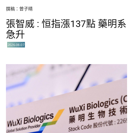
撰稿：曾子晴
張智威 : 恒指漲137點 藥明系
急升
2026-08-07