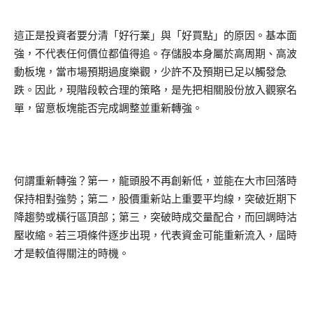
這正是投資者要分清「好行業」與「好買點」的原因。基本面
強，不代表任何價位都值得追。存儲股本身屬於高周期、高波
動板塊，當市場預期過度樂觀，少許不及預期已足以觸發急
跌。因此，現階段較合理的策略，是先把相關股份放入觀察名
單，留意板塊能否完成調整並重新轉強。
何謂重新轉強？第一，龍頭股不再創新低，並能在大市回落時
保持相對強勢；第二，股價重新站上重要平均線，突破近期下
降趨勢或橫行區頂部；第三，突破時成交量配合，而回調時沽
壓收縮。若三項條件逐步出現，代表資金可能重新流入，屆時
才是較值得關注的時機。