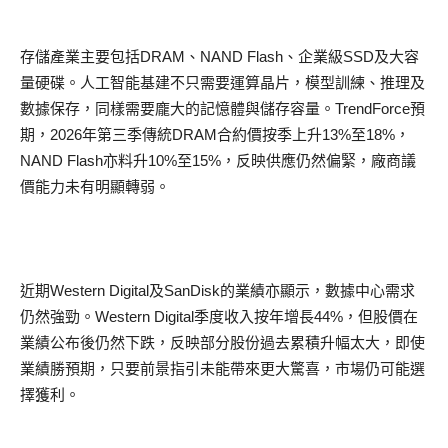
存儲產業主要包括DRAM、NAND Flash、企業級SSD及大容
量硬碟。人工智能基建不只需要運算晶片，模型訓練、推理及
數據保存，同樣需要龐大的記憶體與儲存容量。TrendForce預
期，2026年第三季傳統DRAM合約價按季上升13%至18%，
NAND Flash亦料升10%至15%，反映供應仍然偏緊，廠商議
價能力未有明顯轉弱。
近期Western Digital及SanDisk的業績亦顯示，數據中心需求
仍然強勁。Western Digital季度收入按年增長44%，但股價在
業績公布後仍然下跌，反映部分股份過去累積升幅太大，即使
業績勝預期，只要前景指引未能帶來更大驚喜，市場仍可能選
擇獲利。