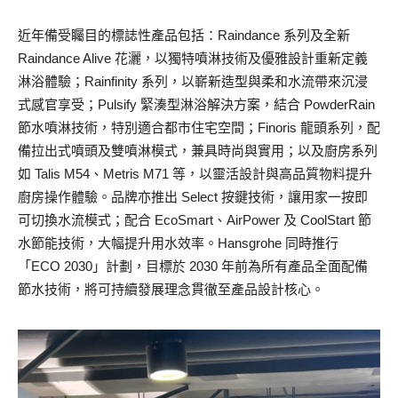
近年備受矚目的標誌性產品包括：Raindance 系列及全新
Raindance Alive 花灑，以獨特噴淋技術及優雅設計重新定義
淋浴體驗；Rainfinity 系列，以嶄新造型與柔和水流帶來沉浸
式感官享受；Pulsify 緊湊型淋浴解決方案，結合 PowderRain
節水噴淋技術，特別適合都市住宅空間；Finoris 龍頭系列，配
備拉出式噴頭及雙噴淋模式，兼具時尚與實用；以及廚房系列
如 Talis M54、Metris M71 等，以靈活設計與高品質物料提升
廚房操作體驗。品牌亦推出 Select 按鍵技術，讓用家一按即
可切換水流模式；配合 EcoSmart、AirPower 及 CoolStart 節
水節能技術，大幅提升用水效率。Hansgrohe 同時推行
「ECO 2030」計劃，目標於 2030 年前為所有產品全面配備
節水技術，將可持續發展理念貫徹至產品設計核心。