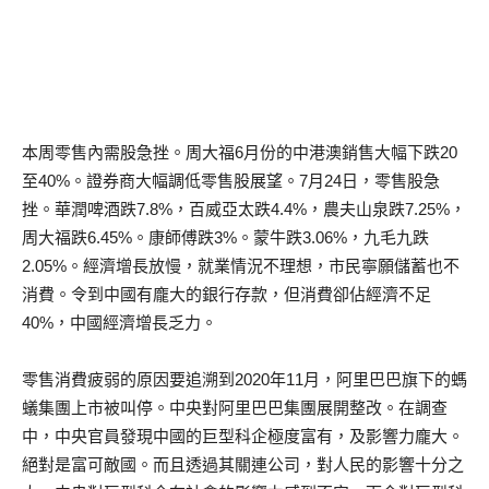
本周零售內需股急挫。周大福6月份的中港澳銷售大幅下跌20
至40%。證券商大幅調低零售股展望。7月24日，零售股急
挫。華潤啤酒跌7.8%，百威亞太跌4.4%，農夫山泉跌7.25%，
周大福跌6.45%。康師傅跌3%。蒙牛跌3.06%，九毛九跌
2.05%。經濟增長放慢，就業情況不理想，市民寧願儲蓄也不
消費。令到中國有龐大的銀行存款，但消費卻佔經濟不足
40%，中國經濟增長乏力。
零售消費疲弱的原因要追溯到2020年11月，阿里巴巴旗下的螞
蟻集團上市被叫停。中央對阿里巴巴集團展開整改。在調查
中，中央官員發現中國的巨型科企極度富有，及影響力龐大。
絕對是富可敵國。而且透過其關連公司，對人民的影響十分之