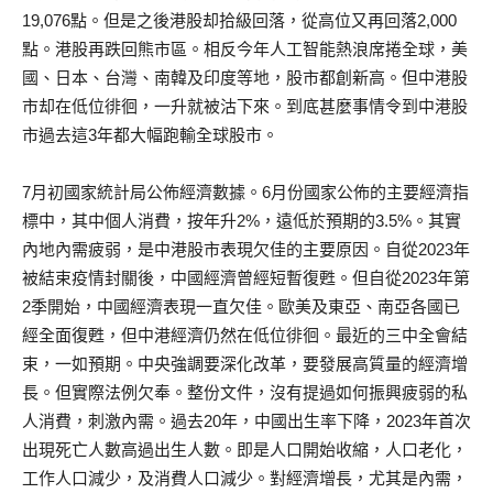
19,076點。但是之後港股却拾級回落，從高位又再回落2,000
點。港股再跌回熊市區。相反今年人工智能熱浪席捲全球，美
國、日本、台灣、南韓及印度等地，股市都創新高。但中港股
市却在低位徘徊，一升就被沽下來。到底甚麼事情令到中港股
市過去這3年都大幅跑輸全球股市。
7月初國家統計局公佈經濟數據。6月份國家公佈的主要經濟指
標中，其中個人消費，按年升2%，遠低於預期的3.5%。其實
內地內需疲弱，是中港股市表現欠佳的主要原因。自從2023年
被結束疫情封關後，中國經濟曾經短暫復甦。但自從2023年第
2季開始，中國經濟表現一直欠佳。歐美及東亞、南亞各國已
經全面復甦，但中港經濟仍然在低位徘徊。最近的三中全會結
束，一如預期。中央強調要深化改革，要發展高質量的經濟增
長。但實際法例欠奉。整份文件，沒有提過如何振興疲弱的私
人消費，刺激內需。過去20年，中國出生率下降，2023年首次
出現死亡人數高過出生人數。即是人口開始收縮，人口老化，
工作人口減少，及消費人口減少。對經濟增長，尤其是內需，