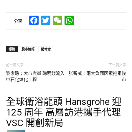
Facebook
Twitter
WeChat
WhatsApp
分享
標籤
股市論語
藺常念
前一篇文章
下一篇文章
黎家聰：大市震盪 聰明錢流入
张智威：兩大負面因素拖累後
中石化煉化工程
市
全球衛浴龍頭 Hansgrohe 迎
125 周年 高層訪港攜手代理
VSC 開創新局