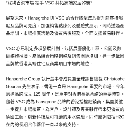
*深耕香港市場 攜手 VSC 共拓高端家居體驗*
展望未來，Hansgrohe 與 VSC 的合作將聚焦於提升顧客接觸
點及品牌可見度，加強銷售點陳列及體驗式展示，同時透過產
品培訓、市場推廣活動及優質售後服務，全面支援貿易夥伴。
VSC 亦已制定多項發展計劃，包括展廳優化工程、公關及數
碼媒體推廣、產品組合策略調整及銷售團隊培訓，進一步鞏固
品牌於香港高端住宅及商業項目市場的地位。
Hansgrohe Group 執行董事會成員兼全球銷售總裁 Christophe
Gourlan 先生表示，香港一直是 Hansgrohe 重要的市場。今年
適逢品牌成立 125 周年，是重申對香港長遠承諾的重要時刻。
隨著 VSC 成為 hansgrohe 品牌的香港授權經銷商，集團將進
一步提升市場覆蓋，為客戶、設計師及專業夥伴帶來更優質的
德國工藝、創新科技及可持續的用水體驗，同時感謝包括H2O
在內的長期合作夥伴一直以來的支持。