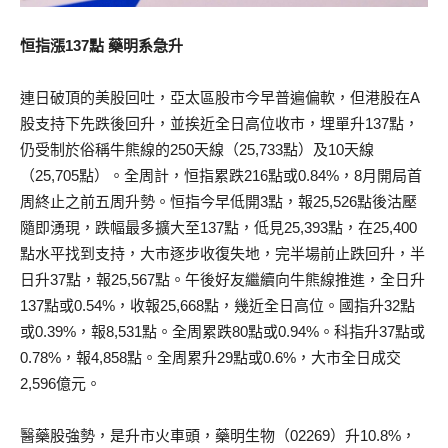
恒指漲137點 藥明系急升
連日破頂的美股回吐，亞太區股市今早普遍偏軟，但港股在A
股支持下先跌後回升，並挨近全日高位收市，埋單升137點，
仍受制於俗稱牛熊線的250天線（25,733點）及10天線
（25,705點）。全周計，恒指累跌216點或0.84%，8月開局首
周終止之前五周升勢。恒指今早低開3點，報25,526點後沽壓
隨即湧現，跌幅最多擴大至137點，低見25,393點，在25,400
點水平找到支持，大市逐步收復失地，完半場前止跌回升，半
日升37點，報25,567點。午後好友繼續向牛熊線推進，全日升
137點或0.54%，收報25,668點，幾近全日高位。國指升32點
或0.39%，報8,531點。全周累跌80點或0.94%。科指升37點或
0.78%，報4,858點。全周累升29點或0.6%，大市全日成交
2,596億元。
醫藥股強勢，是升市火車頭，藥明生物（02269）升10.8%，