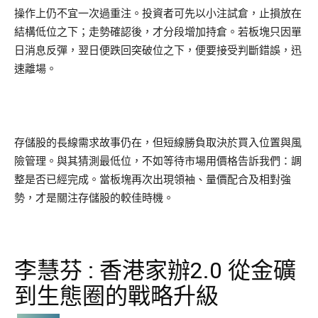
操作上仍不宜一次過重注。投資者可先以小注試倉，止損放在
結構低位之下；走勢確認後，才分段增加持倉。若板塊只因單
日消息反彈，翌日便跌回突破位之下，便要接受判斷錯誤，迅
速離場。
存儲股的長線需求故事仍在，但短線勝負取決於買入位置與風
險管理。與其猜測最低位，不如等待市場用價格告訴我們：調
整是否已經完成。當板塊再次出現領袖、量價配合及相對強
勢，才是關注存儲股的較佳時機。
李慧芬 : 香港家辦2.0 從金礦
到生態圈的戰略升級