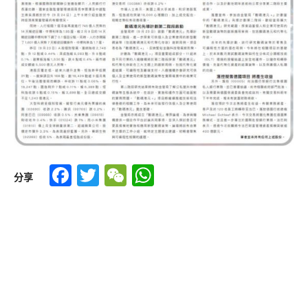
Facebook
Twitter
WeChat
WhatsApp
分享