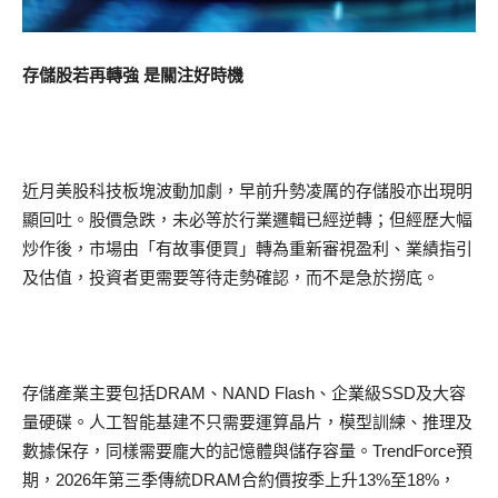
存儲股若再轉強 是關注好時機
近月美股科技板塊波動加劇，早前升勢凌厲的存儲股亦出現明
顯回吐。股價急跌，未必等於行業邏輯已經逆轉；但經歷大幅
炒作後，市場由「有故事便買」轉為重新審視盈利、業績指引
及估值，投資者更需要等待走勢確認，而不是急於撈底。
存儲產業主要包括DRAM、NAND Flash、企業級SSD及大容
量硬碟。人工智能基建不只需要運算晶片，模型訓練、推理及
數據保存，同樣需要龐大的記憶體與儲存容量。TrendForce預
期，2026年第三季傳統DRAM合約價按季上升13%至18%，