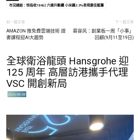
市況總結：恒指收18462 六連升斷纜 小米飊3.3%表現最佳藍籌
前一篇文章
下一篇文章
AMAZON 推免費雲端技術 證
慕容风：創業板一周「小事」
書課程迎AI大趨勢
回顧(9月11至19日)
全球衛浴龍頭 Hansgrohe 迎
125 周年 高層訪港攜手代理
VSC 開創新局
2026-08-08