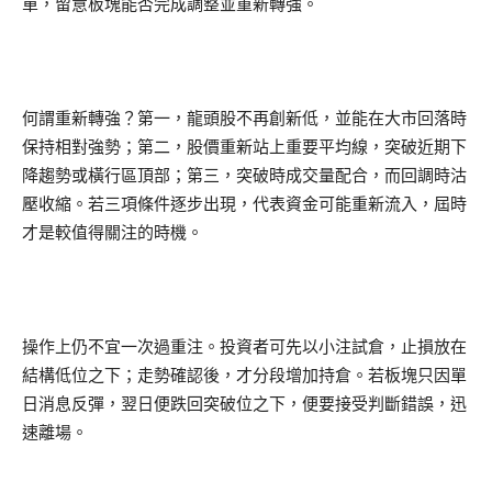
單，留意板塊能否完成調整並重新轉強。
何謂重新轉強？第一，龍頭股不再創新低，並能在大市回落時
保持相對強勢；第二，股價重新站上重要平均線，突破近期下
降趨勢或橫行區頂部；第三，突破時成交量配合，而回調時沽
壓收縮。若三項條件逐步出現，代表資金可能重新流入，屆時
才是較值得關注的時機。
操作上仍不宜一次過重注。投資者可先以小注試倉，止損放在
結構低位之下；走勢確認後，才分段增加持倉。若板塊只因單
日消息反彈，翌日便跌回突破位之下，便要接受判斷錯誤，迅
速離場。