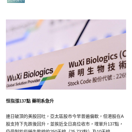
2026-08-07
恒指漲137點 藥明系急升
連日破頂的美股回吐，亞太區股市今早普遍偏軟，但港股在A
股支持下先跌後回升，並挨近全日高位收市，埋單升137點，
仍受制於俗稱牛熊線的250天線（25,733點）及10天線