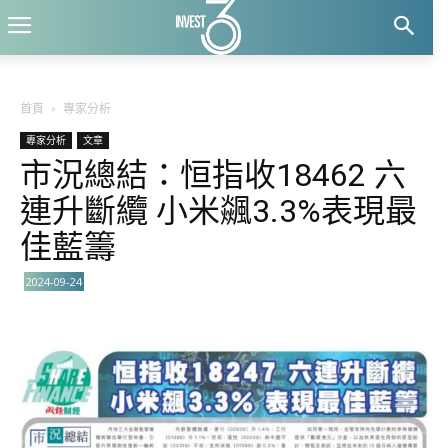
首頁
專家分析
專家分析
文章
市況總結：恒指收18462 六
連升斷纜 小米飊3.3%表現最
佳藍籌
2024-09-24