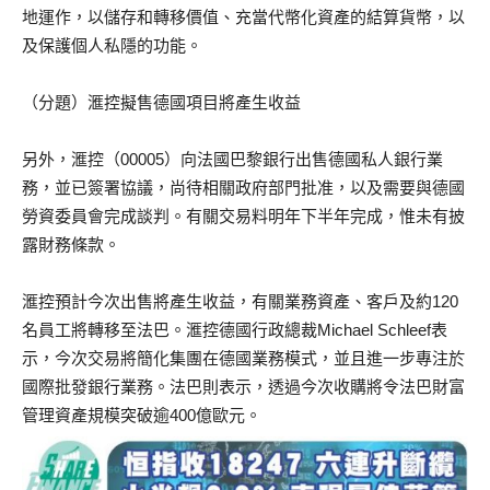
地運作，以儲存和轉移價值、充當代幣化資產的結算貨幣，以
及保護個人私隱的功能。
（分題）滙控擬售德國項目將產生收益
另外，滙控（00005）向法國巴黎銀行出售德國私人銀行業
務，並已簽署協議，尚待相關政府部門批准，以及需要與德國
勞資委員會完成談判。有關交易料明年下半年完成，惟未有披
露財務條款。
滙控預計今次出售將產生收益，有關業務資產、客戶及約120
名員工將轉移至法巴。滙控德國行政總裁Michael Schleef表
示，今次交易將簡化集團在德國業務模式，並且進一步專注於
國際批發銀行業務。法巴則表示，透過今次收購將令法巴財富
管理資產規模突破逾400億歐元。