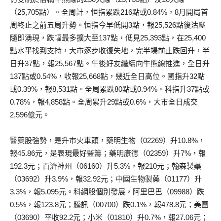
（25,705點）。全周計，恒指累跌216點或0.84%，8月開局首
周終止之前五周升勢。恒指今早低開3點，報25,526點後沽壓
隨即湧現，跌幅最多擴大至137點，低見25,393點，在25,400
點水平找到支持，大市逐步收復失地，完半場前止跌回升，半
日升37點，報25,567點。午後好友繼續向牛熊線推進，全日升
137點或0.54%，收報25,668點，幾近全日高位。國指升32點
或0.39%，報8,531點。全周累跌80點或0.94%。科指升37點或
0.78%，報4,858點。全周累升29點或0.6%，大市全日成交
2,596億元。
醫藥股強勢，是升市火車頭，藥明生物（02269）升10.8%，
報45.86元，是表現最好藍籌；藥明康德（02359）升7%，報
192.3元；百濟神州（06160）升5.3%，報210元；翰森製藥
（03692）升3.9%，報32.92元；中國生物製藥（01177）升
3.3%，報5.095元。科網股個別發展，阿里巴巴（09988）跌
0.5%，報123.8元；騰訊（00700）跌0.1%，報478.8元；美團
（03690）平收92.2元；小米（01810）升0.7%，報27.06元；