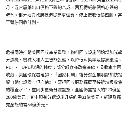
月，混合廢紙出口價格下跌約八成，舊瓦楞紙箱價格亦跌約
45%。部分地方政府被迫提高處理費、停止接收低價塑膠，甚
至暫停回收計劃。
危機同時推動美國回收產業重整。物料回收設施開始增加光學
分選機、機械人和人工智能設備，以降低污染率及提高紙張、
PET、HDPE和鋁的純度；部分紙廠亦改造產線，吸收本土回
收紙。美國環保署確認，「國家利劍」後分選企業明顯加快投
資自動化設備，但亦估計，要把回收服務擴展至接近垃圾收集
的覆蓋水平，並同步更新分選設施，全國仍需投入約220億至
280億美元；其中現有分選設施升級約需31億美元，新建及擴
充產能約需54億美元。