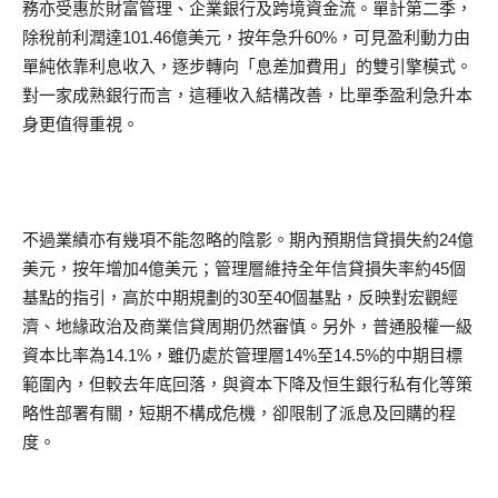
務亦受惠於財富管理、企業銀行及跨境資金流。單計第二季，
除稅前利潤達101.46億美元，按年急升60%，可見盈利動力由
單純依靠利息收入，逐步轉向「息差加費用」的雙引擎模式。
對一家成熟銀行而言，這種收入結構改善，比單季盈利急升本
身更值得重視。
不過業績亦有幾項不能忽略的陰影。期內預期信貸損失約24億
美元，按年增加4億美元；管理層維持全年信貸損失率約45個
基點的指引，高於中期規劃的30至40個基點，反映對宏觀經
濟、地緣政治及商業信貸周期仍然審慎。另外，普通股權一級
資本比率為14.1%，雖仍處於管理層14%至14.5%的中期目標
範圍內，但較去年底回落，與資本下降及恒生銀行私有化等策
略性部署有關，短期不構成危機，卻限制了派息及回購的程
度。