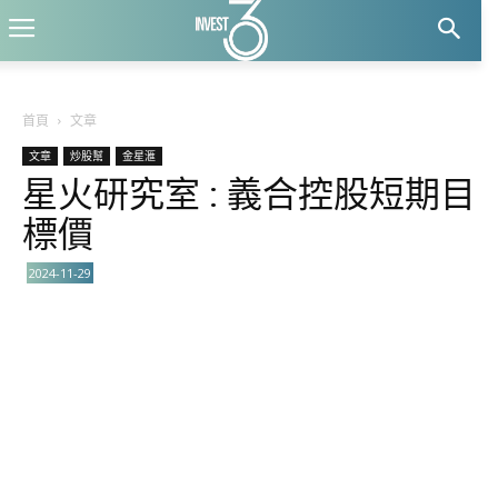
首頁
文章
文章
炒股幫
金星滙
星火研究室 : 義合控股短期目
標價
2024-11-29