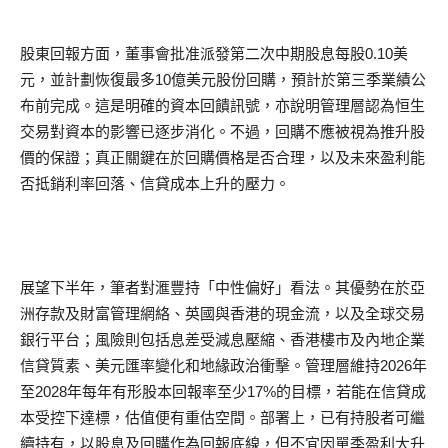
股東回報方面，董事會批准派發第二次中期股息每股0.10美
元，並計劃恢復最多10億美元股份回購，預計於第三季業績公
布前完成。這是明確的資本回饋訊號，亦說明管理層認為恒生
交易對資本的影響已逐步消化。不過，回購不應被視為推升股
價的保證；真正關鍵在於回購價格是否合理，以及未來盈利能
否抵銷利率回落、信貸成本上升的壓力。
展望下半年，筆者對滙豐持「中性偏好」看法。其優勢在於亞
洲存款及財富管理網絡、英國與香港的現金流，以及全球交易
銀行平台；風險則包括息差受減息壓縮、香港樓市及內地企業
信貸質素、美元匯率變化和地緣政治衝擊。管理層維持2026年
至2028年每年有形股本回報率至少17%的目標，若能在信貸成
本受控下達標，估值便有重估空間。部署上，已有持股者可繼
續持有，以股息及回購作為回報底線，但不宜因單季盈利大升