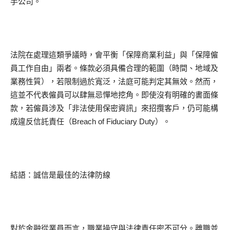
手公司。
法院在處理這類爭議時，會平衡「保障商業利益」與「保障僱
員工作自由」兩者。條款必須具備合理的範圍（時間、地域及
業務性質），若限制過於寬泛，法庭可能判定其無效。然而，
這並不代表僱員可以肆無忌憚地挖角。即使沒有明確的書面條
款，若僱員涉及「非法使用保密資訊」來招攬客戶，仍可能構
成違反信託責任（Breach of Fiduciary Duty）。
結語：誠信是最佳的法律防線
對於金融從業員而言，職業操守與法律責任密不可分。離職並