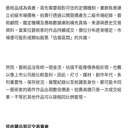
藝術品成為資產，首先需要相對可信的定價機制。畫廊負責建
立初級市場價格，拍賣行透過公開競價產生二級市場紀錄，藝
術顧問、鑑定機構及價格數據庫則補充真偽、來源與歷史交易
資料。當某位藝術家的作品持續成交，價位分布逐漸穩定，市
場便可能形成類似股票「估值區間」的共識。
然而，藝術品沒有統一現金流，估值不能像債券般折現，也難
以像上市公司般比較盈利。因此，尺寸、媒材、創作年代、系
列重要性、保存狀況、展覽紀錄以至前藏家身份，都可能令同
一藝術家的兩件作品出現數倍價差。拍賣高價只是一次成交結
果，不等於其他作品可以按相同比例套現。
從收藏品到可交易資產