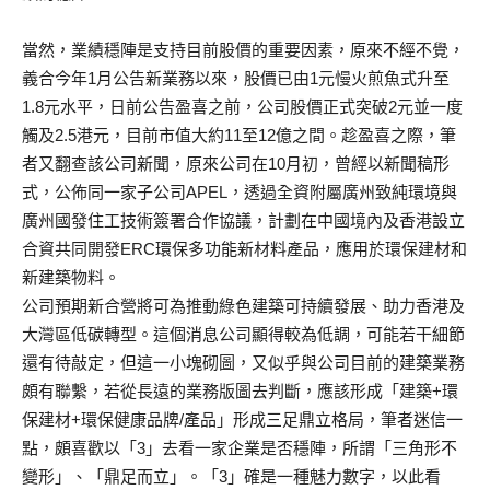
當然，業績穩陣是支持目前股價的重要因素，原來不經不覺，
義合今年1月公告新業務以來，股價已由1元慢火煎魚式升至
1.8元水平，日前公告盈喜之前，公司股價正式突破2元並一度
觸及2.5港元，目前市值大約11至12億之間。趁盈喜之際，筆
者又翻查該公司新聞，原來公司在10月初，曾經以新聞稿形
式，公佈同一家子公司APEL，透過全資附屬廣州致純環境與
廣州國發住工技術簽署合作協議，計劃在中國境內及香港設立
合資共同開發ERC環保多功能新材料產品，應用於環保建材和
新建築物料。
公司預期新合營將可為推動綠色建築可持續發展、助力香港及
大灣區低碳轉型。這個消息公司顯得較為低調，可能若干細節
還有待敲定，但這一小塊砌圖，又似乎與公司目前的建築業務
頗有聯繫，若從長遠的業務版圖去判斷，應該形成「建築+環
保建材+環保健康品牌/產品」形成三足鼎立格局，筆者迷信一
點，頗喜歡以「3」去看一家企業是否穩陣，所謂「三角形不
變形」、「鼎足而立」。「3」確是一種魅力數字，以此看