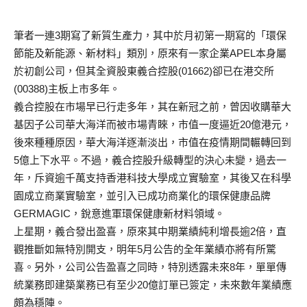
筆者一連3期寫了新質生產力，其中於月初第一期寫的「環保
節能及新能源、新材料」類別，原來有一家企業APEL本身屬
於初創公司，但其全資股東義合控股(01662)卻已在港交所
(00388)主板上市多年。
義合控股在市場早已行走多年，其在新冠之前，曾因收購華大
基因子公司華大海洋而被市場青睞，市值一度逼近20億港元，
後來種種原因，華大海洋逐漸淡出，市值在疫情期間輾轉回到
5億上下水平。不過，義合控股升級轉型的決心未變，過去一
年，斥資逾千萬支持香港科技大學成立實驗室，其後又在科學
園成立商業實驗室，並引入已成功商業化的環保健康品牌
GERMAGIC，銳意進軍環保健康新材料領域。
上星期，義合發出盈喜，原來其中期業績純利增長逾2倍，直
觀推斷如無特別開支，明年5月公告的全年業績亦將有所驚
喜。另外，公司公告盈喜之同時，特別透露未來8年，單單傳
統業務即建築業務已有至少20億訂單已簽定，未來數年業績應
頗為穩陣。