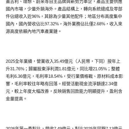
蓋吉利、理想、蔚來等自主品牌與新勢力車企，產品主要供應
國內市場，少量外銷海外。產品結構上，轉向系統總成及零部
件佔總收入近96%，其餘為少量其他配件；地區分布高度集中
國內，國內營收佔比97.32%，海外業務佔比僅2.68%，收入來
源高度依賴內地汽車產業鏈。
2025全年業績，營業收入35.49億元（人民幣，下同）按年上
升31.76%；歸屬股東淨利潤1.81億元，同比增21.05%；整體
毛利6.36億元，毛利率18.54%，受行業價格戰、原材料成本影
響，毛利率較往年略有回落。經營活動現金流淨額達2.34億
元，較上年度大幅改善，反映銷售回款能力明顯提升，盈利含
金量提高。
2026年第一季對比，營收7.49億元，對比2025年同期7.13億元