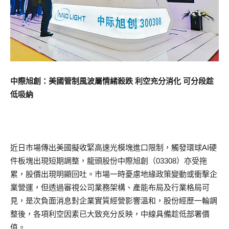
中際旭創：美國管制風波屬情緒殺跌 利空充分消化 可分段趁
低吸納
近日市場傳出美國擬收緊高速光模塊進口限制，觸發環球AI硬
件板塊出現短期調整，龍頭股份中際旭創（03308）亦受拖
累，股價出現明顯回吐。市場一時憂慮地緣政策變動或衝擊企
業營運，但透過審視公司業務架構、產能布局及行業格局可
見，是次負面消息對企業實質經營影響溫和，股份經歷一輪調
整後，各項利空因素已大致充分反映，中線具備趁低部署價
值。