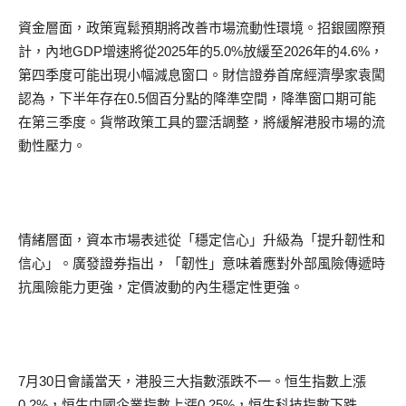
資金層面，政策寬鬆預期將改善市場流動性環境。招銀國際預
計，內地GDP增速將從2025年的5.0%放緩至2026年的4.6%，
第四季度可能出現小幅減息窗口。財信證券首席經濟學家袁闖
認為，下半年存在0.5個百分點的降準空間，降準窗口期可能
在第三季度。貨幣政策工具的靈活調整，將緩解港股市場的流
動性壓力。
情緒層面，資本市場表述從「穩定信心」升級為「提升韌性和
信心」。廣發證券指出，「韌性」意味着應對外部風險傳遞時
抗風險能力更強，定價波動的內生穩定性更強。
7月30日會議當天，港股三大指數漲跌不一。恒生指數上漲
0.2%，恒生中國企業指數上漲0.25%，恒生科技指數下跌