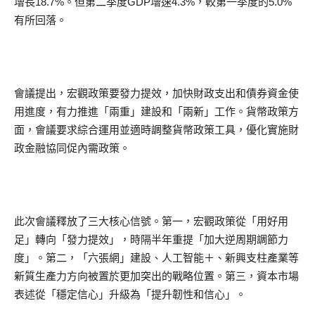
增長18.7%。但第二季度GDP增速4.3%，較第一季度的5.0%
有所回落。
會議提出，宏觀政策要發力提效，加快財政支出和債券資金使
用進度，有力推進「兩重」建設和「兩新」工作。貨幣政策方
面，會議要求綜合運用並適時調整貨幣政策工具，優化實施財
政金融協同促內需政策。
此次會議釋放了三大核心信號。第一，宏觀政策從「用好用
足」轉向「發力提效」，時隔半年重提「加大逆周期調節力
度」。第二，「六張網」建設、人工智能＋、新興支柱產業等
新質生產力方向被置於更加突出的戰略位置。第三，資本市場
表述從「穩定信心」升級為「提升韌性和信心」。