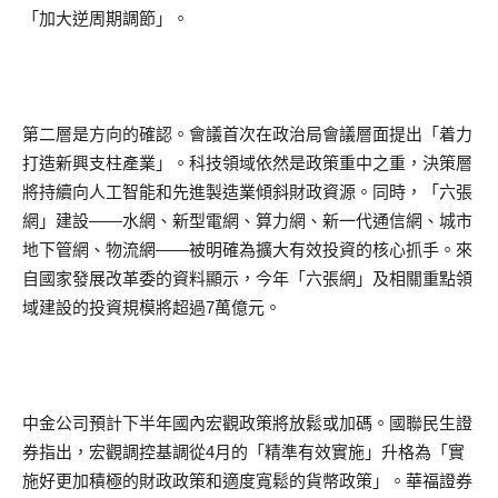
「加大逆周期調節」。
第二層是方向的確認。會議首次在政治局會議層面提出「着力
打造新興支柱產業」。科技領域依然是政策重中之重，決策層
將持續向人工智能和先進製造業傾斜財政資源。同時，「六張
網」建設——水網、新型電網、算力網、新一代通信網、城市
地下管網、物流網——被明確為擴大有效投資的核心抓手。來
自國家發展改革委的資料顯示，今年「六張網」及相關重點領
域建設的投資規模將超過7萬億元。
中金公司預計下半年國內宏觀政策將放鬆或加碼。國聯民生證
券指出，宏觀調控基調從4月的「精準有效實施」升格為「實
施好更加積極的財政政策和適度寬鬆的貨幣政策」。華福證券