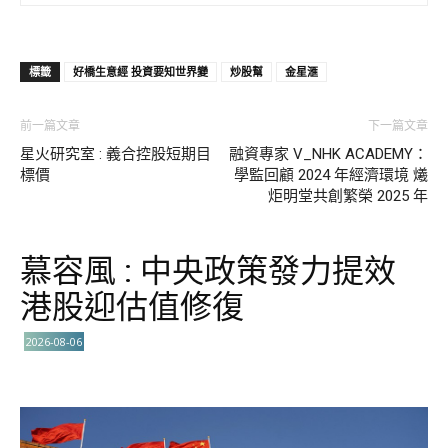
標籤
好橋生意經 投資要知世界變
炒股幫
金星滙
前一篇文章
下一篇文章
星火研究室 : 義合控股短期目
融資專家 V_NHK ACADEMY：
標價
學監回顧 2024 年經濟環境 爔
炬明堂共創繁榮 2025 年
慕容風 : 中央政策發力提效
港股迎估值修復
2026-08-06