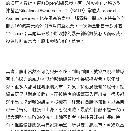
的檢查。最近，連前OpenAI研究員，有「AI股神」之稱的對
沖基金Situational Awareness LP（SALP）掌舵人Leopold
Aschenbrenner，也在風高浪急中一舖清袋，將SALP持有的全
部約160億美元的公開市場持倉股票，一次過全部售予對沖基
金Citadel；其兩年來被不斷吹捧的暴升神話終於亦因而破滅。
投資界前輩常言，股市專收叻仔，信焉。
其實，股市當然不可能只升不跌，到時到候，就會展現出地球
有地心吸力的威力。低位吸納優質股作長線投資者，以年計
算，很多人都可輕易跑贏大市，如果手持派息慷慨的股份，投
資者更是「財息兼收」。而投機性的頻繁買入賣出者，很多都
逃不出長賭必輸的結局。投機者往往衰在貪勝不知輸，以為自
己一時得利，就股神上身，忽視風險，最後往往敵不過一次市
場大調整。失敗的投機，止蝕不到者，往往只好被迫長線持
有，但股價卻應該再見家鄉無望。所以要打贏股市，就須以基