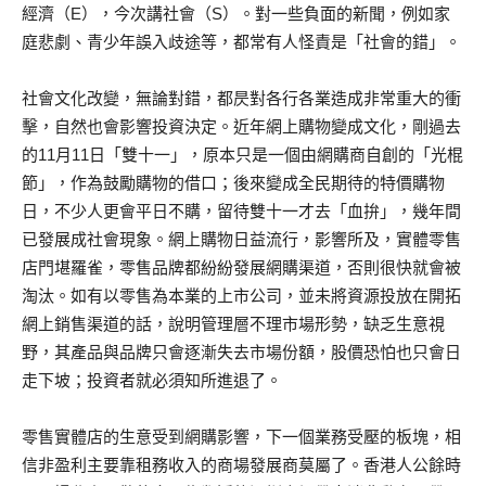
經濟（E），今次講社會（S）。對一些負面的新聞，例如家
庭悲劇、青少年誤入歧途等，都常有人怪責是「社會的錯」。
社會文化改變，無論對錯，都昃對各行各業造成非常重大的衝
擊，自然也會影響投資決定。近年網上購物變成文化，剛過去
的11月11日「雙十一」，原本只是一個由網購商自創的「光棍
節」，作為鼓勵購物的借口；後來變成全民期待的特價購物
日，不少人更會平日不購，留待雙十一才去「血拚」，幾年間
已發展成社會現象。網上購物日益流行，影響所及，實體零售
店門堪羅雀，零售品牌都紛紛發展網購渠道，否則很快就會被
淘汰。如有以零售為本業的上市公司，並未將資源投放在開拓
網上銷售渠道的話，說明管理層不理市場形勢，缺乏生意視
野，其產品與品牌只會逐漸失去市場份額，股價恐怕也只會日
走下坡；投資者就必須知所進退了。
零售實體店的生意受到網購影響，下一個業務受壓的板塊，相
信非盈利主要靠租務收入的商場發展商莫屬了。香港人公餘時