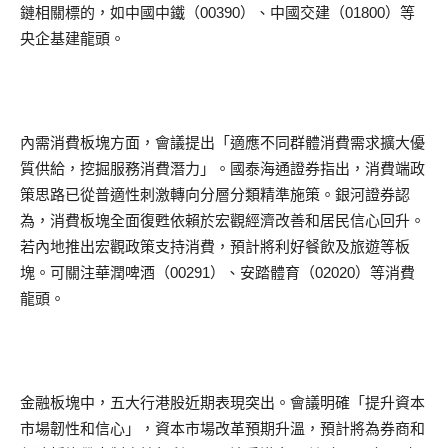
鏈相關標的，如中國中鐵（00390）、中國交建（01800）等
央企基建龍頭。
內需消費板塊方面，會議提出「適應不同群體消費需求擴大優
質供給，挖掘服務消費潛力」。國泰海通證券指出，消費端政
策思路已從普適性刺激轉向分層分類精準施策。銀河證券認
為，消費板塊全面復甦依賴於宏觀經濟改善和居民信心回升。
若內地推出宏觀政策支持消費，預計將利好餐飲及旅遊等板
塊。可關注華潤啤酒（00291）、安踏體育（02020）等消費
龍頭。
金融板塊中，五大行港股近期表現突出。會議明確「提升資本
市場韌性和信心」，資本市場改革預期升溫，預計將為券商和