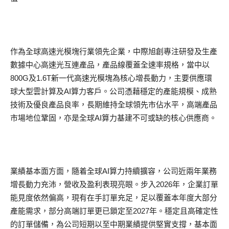
作為全球高速光模塊行業領先企業，中際旭創專注研發及生產
數據中心高速光互連產品，產品線覆蓋全速率規格，當中以
800G及1.6T新一代高速光模塊為核心增長動力，主要供應環
球大型雲計算及AI算力客戶。公司憑藉穩定的產能規模、成熟
技術及優良產品良率，長期維持全球領先市佔水平，高端產品
市場地位鞏固，亦是全球AI算力基建不可或缺的核心供應商。
業績基本面方面，隨着全球AI算力持續擴容，公司近兩年業務
增長動力充沛，營收及盈利表現亮眼。步入2026年，企業訂單
能見度依然偏高，現有在手訂單充足，足以覆蓋本年度大部分
產能需求，部分高端訂單更已鎖定至2027年。穩定且高確定性
的訂單儲備，為公司短期以至中期業績提供堅實支撐，基本面