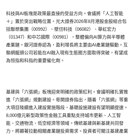
科技與AI板塊是政策最直接的受益方向。會議將「人工智能
＋」置於突出戰略位置。光大證券2026年8月港股金股組合包
括聯想集團（00992）、壁仞科技（06082）、華虹宏力
（01347）和中芯國際（00981），整體偏向AI算力與半導體
產業鏈。銀河證券認為，盈利增長將主要由AI產業鏈驅動。互
聯網龍頭公司若能在AI融入現有生態圈方面取得突破，有望成
為恒指和科指的重要催化劑。
基建與「六張網」板塊迎來明確的政策紅利。會議明確扎實推
進「六張網」規劃建設。粵開證券指出，隨着「六張網」等重
大項目陸續進入建設實施階段，基礎設施建設有望明顯提速。
8,000億元新型政策性金融工具重點支持城市更新、人工智
能、交通物流、低空經濟等領域。傳統基建與新基建共同發
力，將顯著拉動相關產業鏈投資需求。投資者可關注基建產業