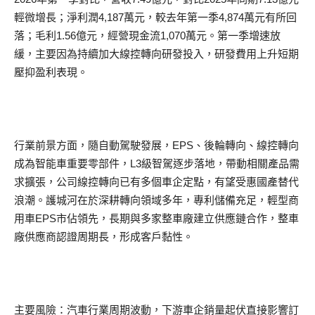
輕微增長；淨利潤4,187萬元，較去年第一季4,874萬元有所回
落；毛利1.56億元，經營現金流1,070萬元。第一季增速放
緩，主要因為持續加大線控轉向研發投入，研發費用上升短期
壓抑盈利表現。
行業前景方面，隨自動駕駛發展，EPS、後輪轉向、線控轉向
成為智能車重要零部件，L3級智駕逐步落地，帶動相關產品需
求擴張，公司線控轉向已有多個車企定點，有望受惠國產替代
浪潮。護城河在於深耕轉向領域多年，專利儲備充足，輕型商
用車EPS市佔領先，長期與多家整車廠建立供應鏈合作，整車
廠供應商認證周期長，形成客戶黏性。
主要風險：汽車行業周期波動，下游車企銷量起伏直接影響訂