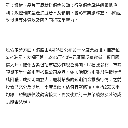
單；鋼材、晶片等原材料價格波動；行業價格戰持續壓低毛
利；線控轉向量產進度若不及預期，會影響業績釋放，同時面
對博世等外資以及國內同行競爭壓力。
股價走勢方面，港股由4月26日公布第一季度業績後，自高位
5.74港元，大幅回落，於3.5至4.0港元區間反覆震盪。近日股
價大升，催化因素包括市場炒作線控轉向、L3自駕題材，市場
預期下半年新車型搭載公司產品，疊加港股汽車零部件板塊情
緒回暖，成交明顯放大，題材帶動的短期資金推動行情，之前
股價已充分反映第一季度業績，估值有望修復，重拾250天平
均線。短期股價波動會較大，需要後續訂單與業績數據確認成
長能否兌現。