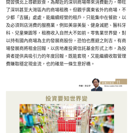
間習慣北上尋歡飲食，為鄰近的深圳商場帶來消費動力，帶旺
了深圳甚至大灣區內的商場租務。但觀乎廣東省外的商場，不
少都「吉舖」處處，能繼續經營的租戶，只能集中在餐飲，以
及必須到店消費的服務業，例如美容美髮、健身減肥、醫科牙
科、兒童樂園等，租務收入自然大不如前。零售業世界變，對
以持有國內商場為主的發展商股份，恐怕也應避之則吉。有商
場發展商將租金回報，以房地產投資信託基金形式上市，為投
資者提供具吸引力的年度回報，既能套現，又能繼續收取管理
費賺取穩定現金流，也的確是一條生意好橋。