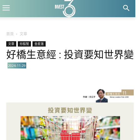
首頁
文章
文章
炒股幫
金星滙
好橋生意經 : 投資要知世界變
2024-11-29