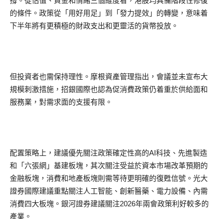
撐。從估值、資金和情緒三個維度看，港股均具備階段性修復
的條件。政策從「用好用足」到「發力提效」的轉變，意味着
下半年將有更積極的財政支出和更靈活的貨幣投放。
但投資者也需保持理性。摩根資產管理指出，會議並未宣布大
規模刺激措施，招銀國際也認為促消費政策仍着重於供給面和
服務業，對需求面的支援有限。
配置策略上，建議優先關注政策確定性高的AI科技、先進製造
和「六張網」基建板塊，其次關注受益於資本市場改革預期的
金融板塊，消費和地產板塊則需等待更明確的復甦信號。光大
證券國際建議重點關注人工智能、創新醫藥、電力設備、內需
消費四大板塊。銀河證券建議關注2026年兩會政策利好較多的
產業。