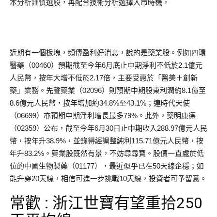
本分析謹慎選股，再配合技術分析選擇入市時機。
近期有一個板塊，頻傳盈利好消息，說的是藥業股。例如四環
醫藥（00460）預期截至今年6月底止中期淨利不低於2.1億元
人民幣，按年大增不低於2.17倍，主要受惠於「醫美＋創新
藥」業務。先聲藥業（02096）則預期中期股東利潤約8.1億至
8.6億元人民幣，按年增加約34.8%至43.1%；連時代天使
（06699）亦預期中期淨利增長最多79%。此外，藥明康德
（02359）公布，截至今年6月30日止中期收入288.97億元人民
幣，按年升38.9%，並錄得經調整純利115.71億元人民幣，按
年升83.2%。藥業股既然有景，不妨尋尋寶。股價一直處於低
位的中國生物製藥（01177），最近似乎已在50天線企穩；如
能升穿20天線，相信可進一步挑戰10天線，投資者可予留意。
常歡 : 浙江世寶有望重拾250