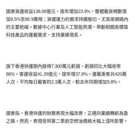
國泰貨運收益138.06億元，按年增加23.9%。整體載貨噸數增
加8.5%至86.9萬噸；貨運運力的需求持續殷切，尤其是網絡內
的主要航線。數據中心行業及人工智能熱潮，帶動相關高價值
科技產品的運載需求，支持業績增長。
旗下香港快運期內錄得7,300萬元虧損，虧損同比大幅收窄
86%。客運收益41.39億元，按年增37.8%。運載乘客共420萬
人次，平均每日載客約2.3萬人次，較去年同期增加9.8%。
國泰指，香港快運的財務表現大幅改善，正邁向業績轉虧為盈
之路。然而，表現受到第二季航空燃油價格大幅上漲所影響。