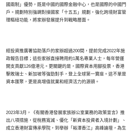
國兩制」優勢，既是中國的國際金融中心，也是國際的中國門
戶。規劃特別強調對接國家「十五五」規劃，強化跨境財富管
理樞紐功能，將家辦發展提升到戰略層面。
經投資推廣署協助落戶的家辦超過200間，提前完成2022年施
政報告目標；這些家辦直接聘用約1萬名專業人士，每年營運
開支貢獻126億港元。更關鍵的是，國際資本用腳投票，香港
擊敗瑞士、新加坡等強勁對手，登上全球第一寶座。這不單是
資本匯聚，更是高增值就業和經濟活力的源頭。
2023年3月，《有關香港發展家族辦公室業務的政策宣言》推
出八項措施，從稅務寬減、優化「新資本投資者入境計劃」、
成立香港財富傳承學院，到舉辦「裕澤香江」高峰論壇，為生