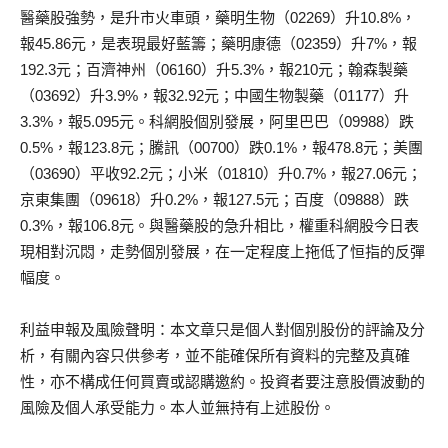
醫藥股強勢，是升市火車頭，藥明生物（02269）升10.8%，
報45.86元，是表現最好藍籌；藥明康德（02359）升7%，報
192.3元；百濟神州（06160）升5.3%，報210元；翰森製藥
（03692）升3.9%，報32.92元；中國生物製藥（01177）升
3.3%，報5.095元。科網股個別發展，阿里巴巴（09988）跌
0.5%，報123.8元；騰訊（00700）跌0.1%，報478.8元；美團
（03690）平收92.2元；小米（01810）升0.7%，報27.06元；
京東集團（09618）升0.2%，報127.5元；百度（09888）跌
0.3%，報106.8元。與醫藥股的急升相比，權重科網股今日表
現相對沉悶，走勢個別發展，在一定程度上拖低了恒指的反彈
幅度。
利益申報及風險聲明：本文章只是個人對個別股份的評論及分
析，有關內容只供參考，並不能確保所有資料的完整及真確
性，亦不構成任何買賣或認購邀約。投資者要注意股價波動的
風險及個人承受能力。本人並無持有上述股份。