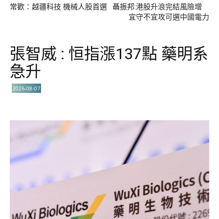
常歡：越疆科技 機械人股首選
聶振邦:港股升浪完結風險增
宜守不宜攻可選中國電力
張智威 : 恒指漲137點 藥明系
急升
2026-08-07