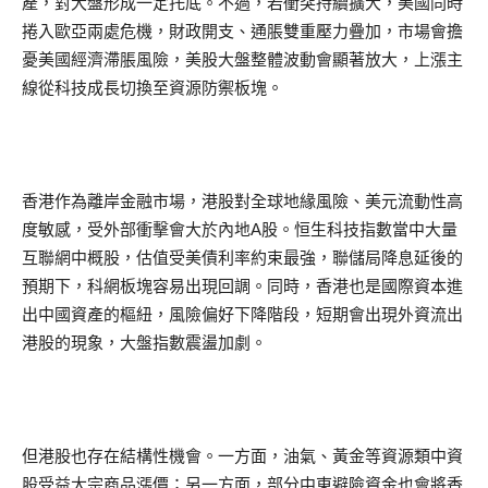
產，對大盤形成一定托底。不過，若衝突持續擴大，美國同時
捲入歐亞兩處危機，財政開支、通脹雙重壓力疊加，市場會擔
憂美國經濟滯脹風險，美股大盤整體波動會顯著放大，上漲主
線從科技成長切換至資源防禦板塊。
香港作為離岸金融市場，港股對全球地緣風險、美元流動性高
度敏感，受外部衝擊會大於內地A股。恒生科技指數當中大量
互聯網中概股，估值受美債利率約束最強，聯儲局降息延後的
預期下，科網板塊容易出現回調。同時，香港也是國際資本進
出中國資產的樞紐，風險偏好下降階段，短期會出現外資流出
港股的現象，大盤指數震盪加劇。
但港股也存在結構性機會。一方面，油氣、黃金等資源類中資
股受益大宗商品漲價；另一方面，部分中東避險資金也會將香