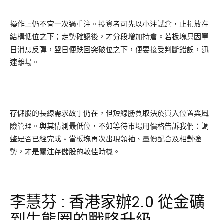
操作上仍不宜一次過重注。投資者可先以小注試倉，止損放在
結構低位之下；走勢確認後，才分段增加持倉。若板塊只因單
日消息反彈，翌日便跌回突破位之下，便要接受判斷錯誤，迅
速離場。
存儲股的長線需求故事仍在，但短線勝負取決於買入位置與風
險管理。與其猜測最低位，不如等待市場用價格告訴我們：調
整是否已經完成。當板塊再次出現領袖、量價配合及相對強
勢，才是關注存儲股的較佳時機。
李慧芬 : 香港家辦2.0 從金礦
到生態圈的戰略升級