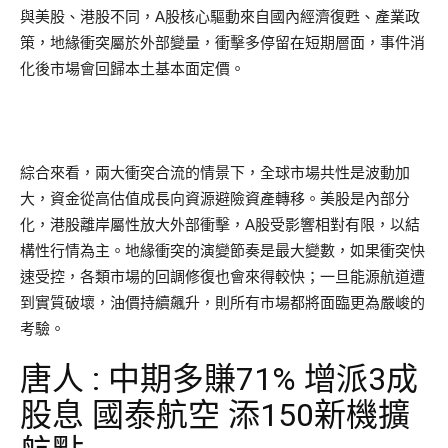
與美股、港股不同，A股核心驅動來自國內經濟復甦、產業政
策，地緣衝突屬於外部變量，衝擊多停留在短期層面，事件消
化後市場會回歸本土基本面定價。
綜合來看，兩大衝突合流的情景下，全球市場共性是波動加
大，資金從高估值成長向資源避險資產轉移。美股是內部分
化，港股離岸屬性放大外部衝擊，A股受影響相對有限，以結
構性行情為主。地緣衝突的演變節奏是最大變數，如果衝突快
速受控，各類市場的回調修復也會來得較快；一旦能源航道遭
到實質破壞，油價持續飆升，則所有市場都將面臨更為嚴峻的
考驗。
唐人 : 中期多賺71% 增派3成
股息 國泰航空 添150新機擴