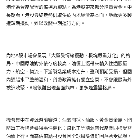
港作為資產配置的備選落腳點，為港股帶來部分增量資金。中
長期看，港股最終走勢仍取決於內地經濟基本面，地緣更多製
造短期擾動，難以改變中期運行方向。
內地A股市場會呈現「大盤受情緒擾動，板塊嚴重分化」的格
局。中國原油對外依存度較高，油價上漲帶來輸入性通脹壓
力，航空、物流、下游製造業成本抬升，盈利預期受損。但國
內通脹水平整體溫和，貨幣政策擁有獨立空間，不會跟隨海外
被迫收緊，A股很難出現全面熊市，更多是震盪格局。
機會集中在資源避險賽道：油氣開採、油服、黃金貴金屬、國
防軍工板塊會獲得事件催化；煤化工等能源替代產業同樣受益
油價上行。而高估值題材股會因全球風險偏好回落承受拋壓。