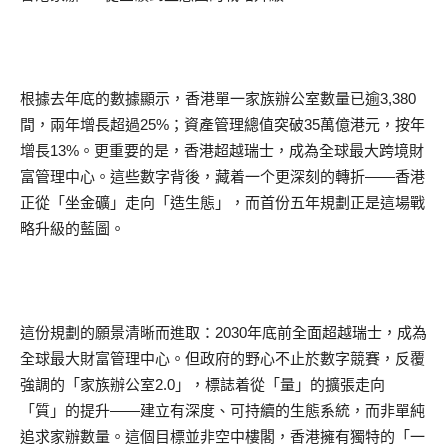
根據去年底的數據顯示，香港單一家族辦公室數量已逾3,380
間，兩年增長超過25%；資產管理總值突破35萬億港元，按年
增長13%。更重要的是，香港超越瑞士，成為全球最大跨境財
富管理中心。這些數字背後，藏着一个更深刻的轉折——香港
正從「坐金礦」走向「造生態」，而首份五年規劃正是這場戰
略升級的藍圖。
這份規劃的願景清晰而進取：2030年底前全面超越瑞士，成為
全球最大財富管理中心。但政府的野心不止於數字競賽，反覆
強調的「家族辦公室2.0」，標誌着從「量」的擴張走向
「質」的提升——建立有深度、可持續的生態系統，而非單純
追求家辦數量。這個目標並非空中樓閣，香港擁有獨特的「一