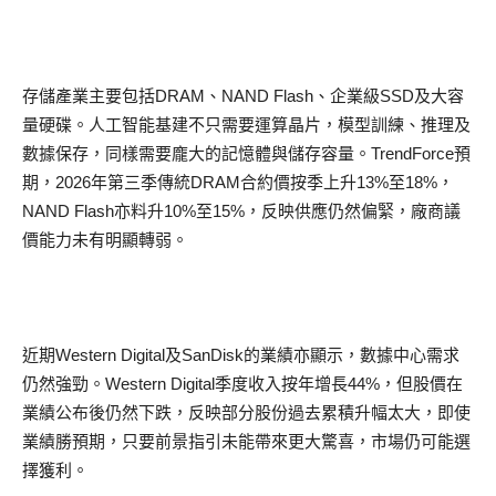
存儲產業主要包括DRAM、NAND Flash、企業級SSD及大容
量硬碟。人工智能基建不只需要運算晶片，模型訓練、推理及
數據保存，同樣需要龐大的記憶體與儲存容量。TrendForce預
期，2026年第三季傳統DRAM合約價按季上升13%至18%，
NAND Flash亦料升10%至15%，反映供應仍然偏緊，廠商議
價能力未有明顯轉弱。
近期Western Digital及SanDisk的業績亦顯示，數據中心需求
仍然強勁。Western Digital季度收入按年增長44%，但股價在
業績公布後仍然下跌，反映部分股份過去累積升幅太大，即使
業績勝預期，只要前景指引未能帶來更大驚喜，市場仍可能選
擇獲利。