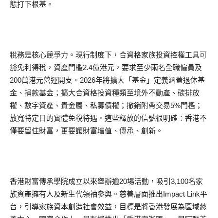
態打下根基。
稅務是核心競爭力。現行制度下，合資格家族投資控權工具可
豁免利得稅，資產門檻2.4億港元，要求至少兩名全職僱員及
200萬港元營運開支。2026年將擴大「基金」定義涵蓋退休基
金、捐款基金；擴大合資格投資種類至境外不動產、碳排放
權、數字資產、貴金屬、私募債權；撤銷附帶交易5%門檻；
放寬特定目的實體免稅待遇。這些釋放的信號很明確：香港不
僅要留住財富，更要讓財富增值、傳承、創新。
香港財富傳承學院成立以來舉辦逾20場活動，吸引3,100名家
族資產擁有人及新生代領袖參與。慈善層面推出Impact Link平
台，引導家族資本創造社會效益，目標是將香港發展為區域慈