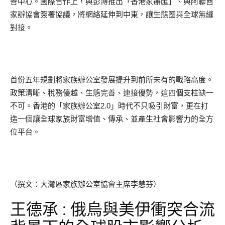
善中心。國際合作上，與彭博推出「香港家辦匯」、與阿聯酋
家辦協會簽署協議，將網絡延伸到中東，讓生態圈與全球無縫
對接。
首份五年規劃將家族辦公室發展提升到前所未有的戰略高度。
政策清晰、稅務優越、生態完善、連接優勢，這四個支柱缺一
不可。香港的「家族辦公室2.0」時代不只吸引財富，更在打
造一個讓全球家族財富增值、傳承、並產生社會影響力的全方
位平台。
（撰文：大灣區家族辦公室協會主席李慧芬）
王德承 : 俄烏與美伊衝突合流