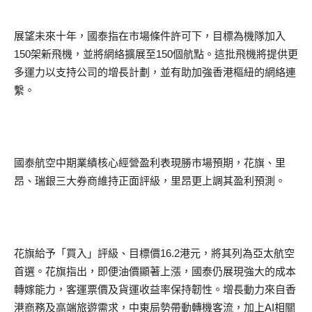
展望未來十年，國泰指在市場條件許可下，目標為機隊加入
150架新飛機，並將網絡擴展至150個航點。這批飛機將提供更
多運力以支持公司的增長計劃，並有助加強香港樞紐的網絡連
繫。
國泰航空中期業績核心經營盈利表現勝市場預期，花旗、里
昂、瑞銀三大券商維持正面評級，里昂更上調其盈利預測。
花旗給予「買入」評級、目標價16.2港元，將其列為亞太航空
首選。花旗指出，即便油價顯著上漲，國泰仍展現強大的成本
轉嫁能力，客運票價及貨運收益率保持韌性。增長動力來自香
港商務及高端旅遊需求，中東局勢帶動轉機客流，加上AI相關