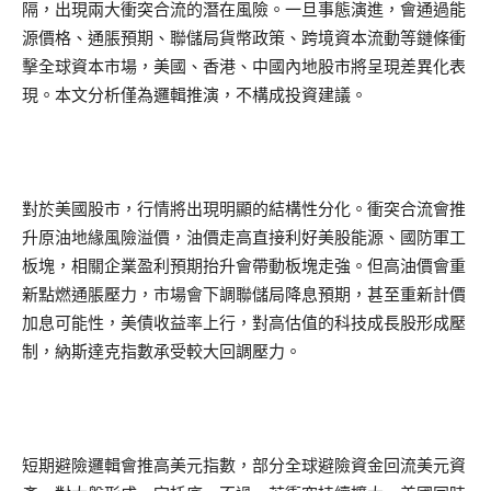
隔，出現兩大衝突合流的潛在風險。一旦事態演進，會通過能
源價格、通脹預期、聯儲局貨幣政策、跨境資本流動等鏈條衝
擊全球資本市場，美國、香港、中國內地股市將呈現差異化表
現。本文分析僅為邏輯推演，不構成投資建議。
對於美國股市，行情將出現明顯的結構性分化。衝突合流會推
升原油地緣風險溢價，油價走高直接利好美股能源、國防軍工
板塊，相關企業盈利預期抬升會帶動板塊走強。但高油價會重
新點燃通脹壓力，市場會下調聯儲局降息預期，甚至重新計價
加息可能性，美債收益率上行，對高估值的科技成長股形成壓
制，納斯達克指數承受較大回調壓力。
短期避險邏輯會推高美元指數，部分全球避險資金回流美元資