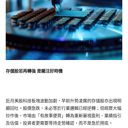
存儲股若再轉強 是關注好時機
近月美股科技板塊波動加劇，早前升勢凌厲的存儲股亦出現明
顯回吐。股價急跌，未必等於行業邏輯已經逆轉；但經歷大幅
炒作後，市場由「有故事便買」轉為重新審視盈利、業績指引
及估值，投資者更需要等待走勢確認，而不是急於撈底。