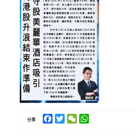
Facebook
Twitter
WeChat
WhatsApp
分享