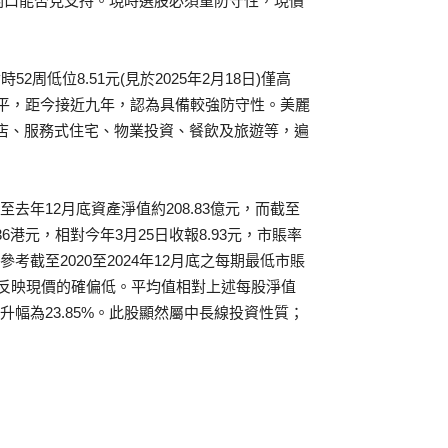
關口能否見支持。現時選股必須重防守性，現價
52周低位8.51元(見於2025年2月18日)僅高
低水平，距今接近九年，認為具備較強防守性。美麗
括酒店、服務式住宅、物業投資、餐飲及旅遊等，遍
至去年12月底資產淨值約208.83億元，而截至
36港元，相對今年3月25日收報8.93元，市賬率
參考截至2020至2024年12月底之每期最低市賬
30倍，反映現價的確偏低。平均值相對上述每股淨值
之潛在升幅為23.85%。此股顯然屬中長線投資性質；