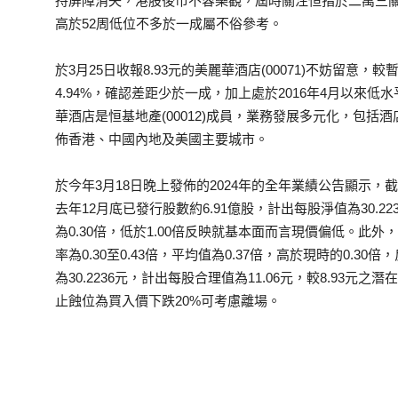
持屏障消失，港股後市不容樂觀，屆時關注恒指於二萬三
高於52周低位不多於一成屬不俗參考。
於3月25日收報8.93元的美麗華酒店(00071)不妨留意，較暫時
4.94%，確認差距少於一成，加上處於2016年4月以來
華酒店是恒基地產(00012)成員，業務發展多元化，包
佈香港、中國內地及美國主要城市。
於今年3月18日晚上發佈的2024年的全年業績公告顯示，截
去年12月底已發行股數約6.91億股，計出每股淨值為30.22
為0.30倍，低於1.00倍反映就基本面而言現價偏低。此外，
率為0.30至0.43倍，平均值為0.37倍，高於現時的0.
為30.2236元，計出每股合理值為11.06元，較8.93元
止蝕位為買入價下跌20%可考慮離場。