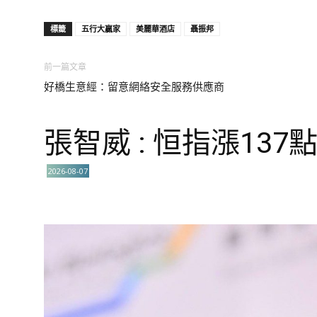
標籤
五行大贏家
美麗華酒店
聶振邦
前一篇文章
好橋生意經：留意網絡安全服務供應商
張智威 : 恒指漲137
2026-08-07