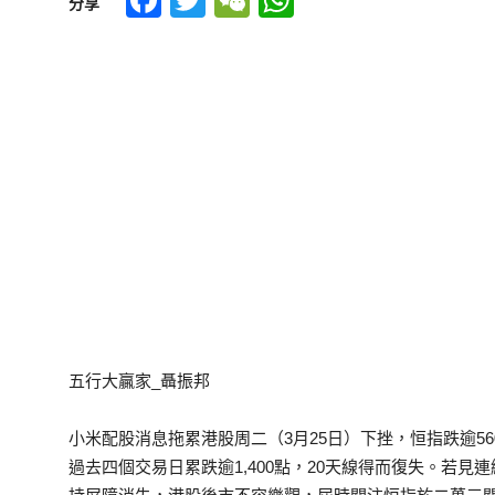
Facebook
Twitter
WeChat
WhatsApp
分享
五行大贏家_聶振邦
小米配股消息拖累港股周二（3月25日）下挫，恒指跌逾560
過去四個交易日累跌逾1,400點，20天線得而復失。若