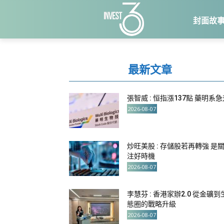
封面故
最新文章
張智威 : 恒指漲137點 藥明系
2026-08-07
炒旺美股 : 存儲股若再轉強 是
注好時機
2026-08-07
李慧芬 : 香港家辦2.0 從金礦到
態圈的戰略升級
2026-08-07