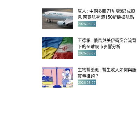
唐人 : 中期多賺71% 增派3成股
息 國泰航空 添150新機擴航點
2026-08-07
王德承 : 俄烏與美伊衝突合流背
下的全球股市影響分析
2026-08-07
生物醫藥派 : 醫生收入如何與服
質量掛鈎？
2026-08-07