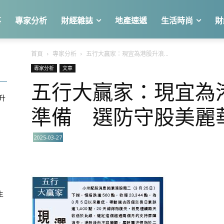
事
專家分析
財經雜誌
地產速遞
生活時尚
財
首頁
專家分析
五行大贏家：現宜為港股升浪...
專家分析
文章
五行大贏家：現宜為
急升
準備 選防守股美麗
2025-03-27
關
生