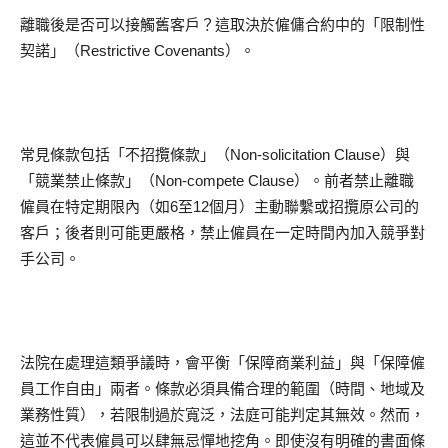
離職後是否可以接觸舊客戶？這取決於僱傭合約中的「限制性
契諾」（Restrictive Covenants）。
常見條款包括「不招攬條款」（Non-solicitation Clause）與
「競業禁止條款」（Non-compete Clause）。前者禁止離職
僱員在特定期限內（如6至12個月）主動聯繫或招攬原公司的
客戶；後者則可能更嚴格，禁止僱員在一定時間內加入競爭對
手公司。
法院在處理這類爭議時，會平衡「保障商業利益」與「保障僱
員工作自由」兩者。條款必須具備合理的範圍（時間、地域及
業務性質），若限制過於寬泛，法庭可能判定其無效。然而，
這並不代表僱員可以肆無忌憚地挖角。即使沒有明確的書面條