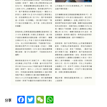
Facebook
Twitter
WeChat
WhatsApp
分享