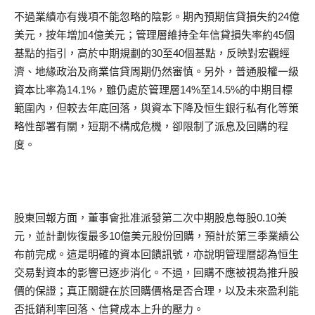
不過業績亦有幾項不能忽略的陰影。期內預期信貸損失約24億
美元，按年增加4億美元；管理層維持全年信貸損失率約45個
基點的指引，高於中期規劃的30至40個基點，反映對宏觀經
濟、地緣政治及商業信貸周期仍然審慎。另外，普通股權一級
資本比率為14.1%，雖仍處於管理層14%至14.5%的中期目標
範圍內，但較去年底回落，與資本下降及恒生銀行私有化等策
略性部署有關，短期不構成危機，卻限制了派息及回購的程
度。
股東回報方面，董事會批准派發第二次中期股息每股0.10美
元，並計劃恢復最多10億美元股份回購，預計於第三季業績公
布前完成。這是明確的資本回饋訊號，亦說明管理層認為恒生
交易對資本的影響已逐步消化。不過，回購不應被視為推升股
價的保證；真正關鍵在於回購價格是否合理，以及未來盈利能
否抵銷利率回落、信貸成本上升的壓力。