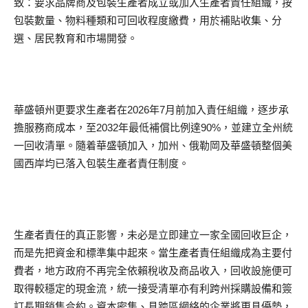
致：要求品牌商及包裝生產者成立或加入生產者責任組織，按
包裝數量、物料種類和可回收程度繳費，用於補貼收集、分
選、居民教育和市場開發。
華盛頓州更要求生產者在2026年7月前加入責任組織，逐步承
擔服務商成本，至2032年最低補償比例達90%，並建立全州統
一回收清單。隨着華盛頓加入，加州、俄勒岡及華盛頓整個美
國西岸均已落入包裝生產者責任制度。
生產者責任的真正影響，未必是立即建立一家全國回收巨企，
而是先把資金和標準集中起來。當生產者責任組織成為主要付
費者，地方政府不再完全依賴稅收及商品收入，回收設施便可
取得較穩定的現金流，統一接受清單亦有利跨州採購設備和簽
訂長期銷售合約。資本密集、具跨區網絡的企業將更具優勢，