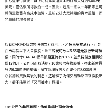
扣除這筆付款後，真正可補充營運資金的餘額只有約4,660萬
美元，僅佔淨所得款約一成。因此，這是一宗以一年期零息可
轉債置換舊有高成本融資、重新安排大眾持股的資本重組，而
非單純的增長融資。
原有CARIAD貸款換股價為3.99港元，若按舊安排執行，可能
在市場價以下大量換股。地平線現時改以5.55港元發行新可轉
債，同時令CARIAD提早換股至持有9.9%，並承諾鎖定相關股
份12個月。公司因而取消約7.16億股潛在換股權，換來新債最
多約6.36億股的攤薄，潛在新增股數反而減少約8,000萬股，
亦省卻舊貸款其後的利息。這解釋了為何交易雖然帶來換股壓
力，卻不能單以「又再抽水」概括。
18C公司的共同難題：估值跑得比現金流快