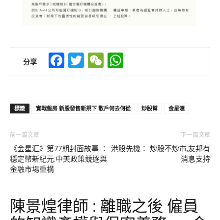
Facebook
Twitter
WeChat
WhatsApp
分享
標籤
實戰盤房 新股發售新規下 散戶何去何從
炒股幫
金星滙
前一篇文章
下一篇文章
《金星汇》第77期封面故事 ：
港股先機： 炒股不炒市,友邦有
穩定幣新紀元:中美政策競逐與
消息支持
金融市場重構
陳景煌律師 : 離職之後 僱員