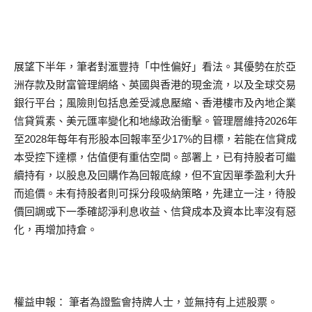
展望下半年，筆者對滙豐持「中性偏好」看法。其優勢在於亞
洲存款及財富管理網絡、英國與香港的現金流，以及全球交易
銀行平台；風險則包括息差受減息壓縮、香港樓市及內地企業
信貸質素、美元匯率變化和地緣政治衝擊。管理層維持2026年
至2028年每年有形股本回報率至少17%的目標，若能在信貸成
本受控下達標，估值便有重估空間。部署上，已有持股者可繼
續持有，以股息及回購作為回報底線，但不宜因單季盈利大升
而追價。未有持股者則可採分段吸納策略，先建立一注，待股
價回調或下一季確認淨利息收益、信貸成本及資本比率沒有惡
化，再增加持倉。
權益申報： 筆者為證監會持牌人士，並無持有上述股票。