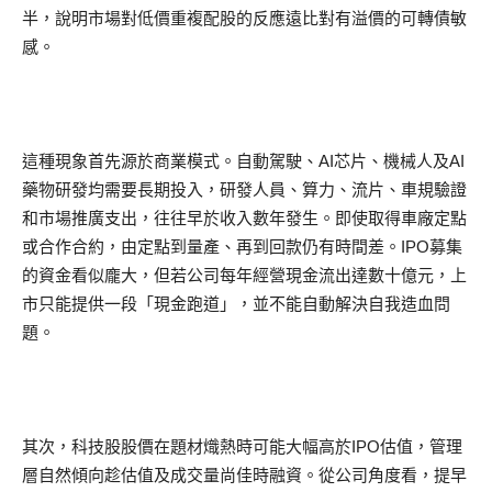
半，說明市場對低價重複配股的反應遠比對有溢價的可轉債敏
感。
這種現象首先源於商業模式。自動駕駛、AI芯片、機械人及AI
藥物研發均需要長期投入，研發人員、算力、流片、車規驗證
和市場推廣支出，往往早於收入數年發生。即使取得車廠定點
或合作合約，由定點到量產、再到回款仍有時間差。IPO募集
的資金看似龐大，但若公司每年經營現金流出達數十億元，上
市只能提供一段「現金跑道」，並不能自動解決自我造血問
題。
其次，科技股股價在題材熾熱時可能大幅高於IPO估值，管理
層自然傾向趁估值及成交量尚佳時融資。從公司角度看，提早