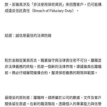
款，若僱員涉及「非法使用保密資訊」來招攬客戶，仍可能構
成違反信託責任（Breach of Fiduciary Duty）。
結語：誠信是最佳的法律防線
對於金融從業員而言，職業操守與法律責任密不可分。離職並
非法律義務的終點，而是一個新的法律界限。建議僱員在離職
前，務必仔細審閱僱傭合約，釐清保密義務的期限與範圍。
最穩妥的原則是：離職時，請將屬於公司的數據、文件及客戶
關係留在原處。在新的職涯階段，憑藉個人的專業能力與信譽