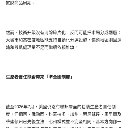
擺脫商品周期。
然而，技術升級沒有消除碎片化，反而可能把市場分成兩層：
大城市和高密度地區能支持自動化分選設施，偏遠地區則因運
輸和最低處理量不足而繼續依賴堆填。
生產者責任能否帶來「準全國制度」
截至2026年7月，美國仍沒有聯邦層面的包裝生產者責任制
度，但緬因、俄勒岡、科羅拉多、加州、明尼蘇達、馬里蘭及
華盛頓州已先後立法。七州模式並不完全相同，基本方向卻一