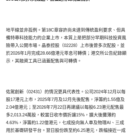
地平線並非孤例。第18C章容許尚未達到傳統盈利要求、但具
備特專科技能力的企業上市，本質上是把部分早期科技投資風
險帶入公開市場。晶泰控股（02228）上市後曾多次配股，並
於2026年1月完成28.66億港元零息可轉債；港交所公告紀錄顯
示，其融資工具已涵蓋配售與可轉債。
佑駕創新（02431）的情況更具代表性。公司2024年12月以每
股17港元上市，2025年7月及12月先後配售，淨籌約1.55億及
2.04億港元；至2026年7月22日再建議以每股6.23港元配售最
多2,013.24萬股，較當日收市價折讓15%，擴大後攤薄約
4.63%，淨籌約1.22億港元，七成投向無人車及物理AI、三成
用於基礎研發平台。翌日股份跌至約6.25港元，跌幅接近一成