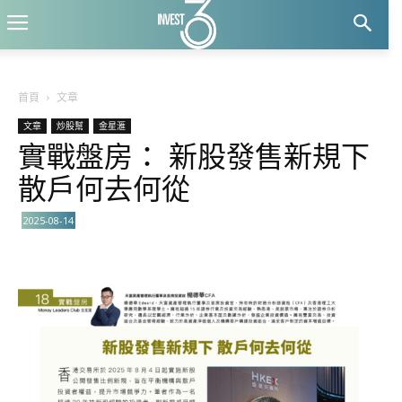
首頁
文章
文章
炒股幫
金星滙
實戰盤房： 新股發售新規下
散戶何去何從
2025-08-14