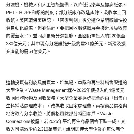
分選機、機械人和人工智能設備，以降低污染率及提高紙張、
PET、HDPE和鋁的純度；部分紙廠亦改造產線，吸收本土回
收紙。美國環保署確認，「國家利劍」後分選企業明顯加快投
資自動化設備，但亦估計，要把回收服務擴展至接近垃圾收集
的覆蓋水平，並同步更新分選設施，全國仍需投入約220億至
280億美元；其中現有分選設施升級約需31億美元，新建及擴
充產能約需54億美元。
這輪投資有利於具備資本、堆填場、車隊和再生料銷售渠道的
大型企業。Waste Management僅在2025年便投入約4億美元
收購固體廢物及回收業務。大型企業亦逐步把合約由「出售再
生料補貼處理成本」，改為收取固定處理費，再按商品價格與
地方政府分享收益，將價格風險部分轉回客戶。Waste
Connections披露，若2025年平均再生商品價格下跌一成，其
收入可能減少約2,310萬美元，說明即使大型企業亦無法完全