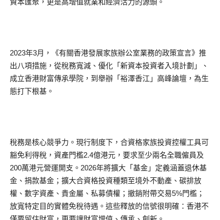
資本匯聚，更是高增值就業和經濟活力的源頭。
2023年3月，《有關香港發展家族辦公室業務的政策宣言》推
出八項措施，從稅務寬減、優化「新資本投資者入境計劃」、
成立香港財富傳承學院，到舉辦「裕澤香江」高峰論壇，為生
態打下根基。
稅務是核心競爭力。現行制度下，合資格家族投資控權工具可
豁免利得稅，資產門檻2.4億港元，要求至少兩名全職僱員及
200萬港元營運開支。2026年將擴大「基金」定義涵蓋退休基
金、捐款基金；擴大合資格投資種類至境外不動產、碳排放
權、數字資產、貴金屬、私募債權；撤銷附帶交易5%門檻；
放寬特定目的實體免稅待遇。這些釋放的信號很明確：香港不
僅要留住財富，更要讓財富增值、傳承、創新。