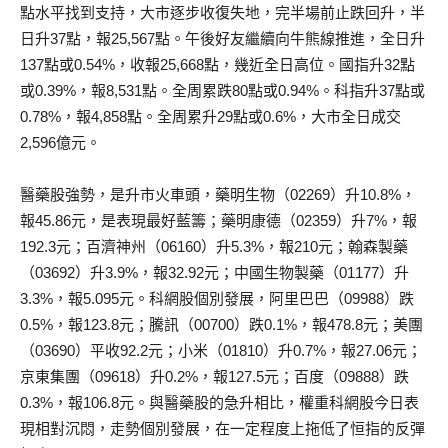
點水平找到支持，大市逐步收復失地，完半場前止跌回升，半
日升37點，報25,567點。午後好友繼續向牛熊線推進，全日升
137點或0.54%，收報25,668點，幾近全日高位。國指升32點
或0.39%，報8,531點。全周累跌80點或0.94%。科指升37點或
0.78%，報4,858點。全周累升29點或0.6%，大市全日成交
2,596億元。
醫藥股強勢，是升市火車頭，藥明生物（02269）升10.8%，
報45.86元，是表現最好藍籌；藥明康德（02359）升7%，報
192.3元；百濟神州（06160）升5.3%，報210元；翰森製藥
（03692）升3.9%，報32.92元；中國生物製藥（01177）升
3.3%，報5.095元。科網股個別發展，阿里巴巴（09988）跌
0.5%，報123.8元；騰訊（00700）跌0.1%，報478.8元；美團
（03690）平收92.2元；小米（01810）升0.7%，報27.06元；
京東集團（09618）升0.2%，報127.5元；百度（09888）跌
0.3%，報106.8元。與醫藥股的急升相比，權重科網股今日表
現相對沉悶，走勢個別發展，在一定程度上拖低了恒指的反彈