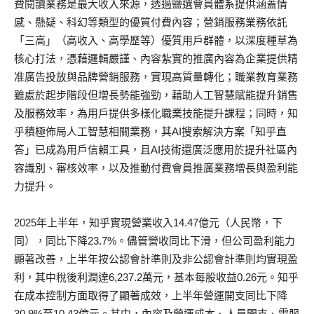
費閱讀業務是最大收入來源，透過鹽選會員體系提供涵蓋情
感、懸疑、科幻等類型的優質付費內容；營銷服務業務依託
「三高」（高收入、高學歷等）優質用戶群體，以深度種草為
核心打法，憑藉邏輯嚴謹、內容紮實的推廣內容為企業提供精
准廣告投放與品牌營銷服務，實現高質量轉化；職業教育業務
雖處於起步階段但增長勢能強勁，藉助人工智慧賦能提升銷售
及服務效率，為用戶提供多樣化職業技能提升課程；同時，知
乎積極佈局人工智慧相關業務，其AI搜索解決方案「知乎直
答」已成為用戶信賴工具，且AI技術還廣泛應用於提升社區內
容識別、審核效率，以及推動付費會員推廣業務增長與盈利能
力提升。
2025年上半年，知乎實現營業收入14.47億元（人民幣，下
同），同比下降23.7%。儘管營收同比下滑，但公司盈利能力
顯著改善，上半年按公認會計準則及非公認會計準則均實現盈
利，其中稅後利潤達6,237.2萬元，基本每股收益0.26元。知乎
在成本控制方面取得了顯著成效，上半年營運開支同比下降
30.9%至10.43億元。其中，內容及營運成本、人員開支、雲服