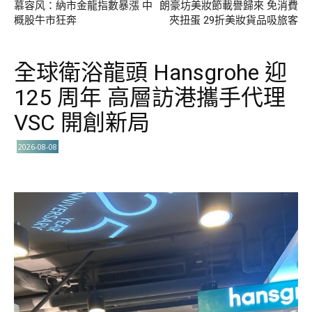
慕容风：納市金龍指數暴漲 中
朗豪坊美妝節載譽歸來 免消費
概股牛市狂奔
夾扭蛋 29折美妝貨品吸旅客
全球衛浴龍頭 Hansgrohe 迎
125 周年 高層訪港攜手代理
VSC 開創新局
2026-08-08