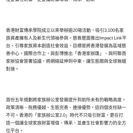
香港財富傳承學院成立以來舉辦逾20場活動，吸引3,100名家
族資產擁有人及新生代領袖參與。慈善層面推出Impact Link平
台，引導家族資本創造社會效益，目標是將香港發展為區域慈
善中心。國際合作上，與彭博推出「香港家辦匯」、與阿聯酋
家辦協會簽署協議，將網絡延伸到中東，讓生態圈與全球無縫
對接。
首份五年規劃將家族辦公室發展提升到前所未有的戰略高度。
政策清晰、稅務優越、生態完善、連接優勢，這四個支柱缺一
不可。香港的「家族辦公室2.0」時代不只吸引財富，更在打
造一個讓全球家族財富增值、傳承、並產生社會影響力的全方
位平台。