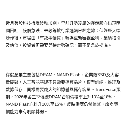
近月美股科技板塊波動加劇，早前升勢凌厲的存儲股亦出現明
顯回吐。股價急跌，未必等於行業邏輯已經逆轉；但經歷大幅
炒作後，市場由「有故事便買」轉為重新審視盈利、業績指引
及估值，投資者更需要等待走勢確認，而不是急於撈底。
存儲產業主要包括DRAM、NAND Flash、企業級SSD及大容
量硬碟。人工智能基建不只需要運算晶片，模型訓練、推理及
數據保存，同樣需要龐大的記憶體與儲存容量。TrendForce預
期，2026年第三季傳統DRAM合約價按季上升13%至18%，
NAND Flash亦料升10%至15%，反映供應仍然偏緊，廠商議
價能力未有明顯轉弱。