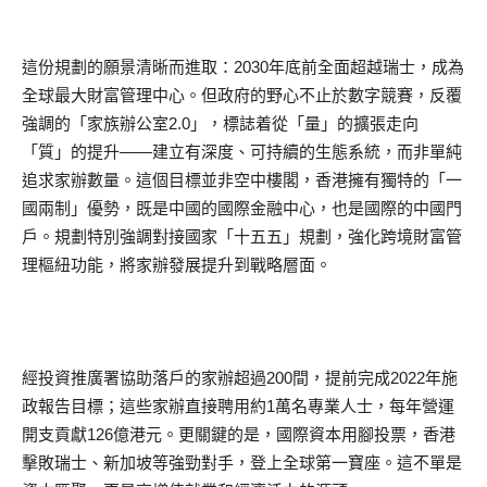
這份規劃的願景清晰而進取：2030年底前全面超越瑞士，成為
全球最大財富管理中心。但政府的野心不止於數字競賽，反覆
強調的「家族辦公室2.0」，標誌着從「量」的擴張走向
「質」的提升——建立有深度、可持續的生態系統，而非單純
追求家辦數量。這個目標並非空中樓閣，香港擁有獨特的「一
國兩制」優勢，既是中國的國際金融中心，也是國際的中國門
戶。規劃特別強調對接國家「十五五」規劃，強化跨境財富管
理樞紐功能，將家辦發展提升到戰略層面。
經投資推廣署協助落戶的家辦超過200間，提前完成2022年施
政報告目標；這些家辦直接聘用約1萬名專業人士，每年營運
開支貢獻126億港元。更關鍵的是，國際資本用腳投票，香港
擊敗瑞士、新加坡等強勁對手，登上全球第一寶座。這不單是