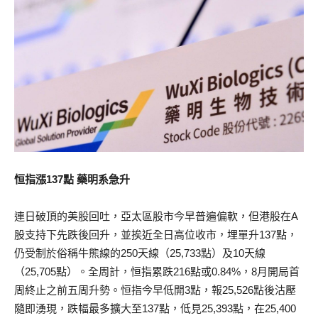
恒指漲137點 藥明系急升
連日破頂的美股回吐，亞太區股市今早普遍偏軟，但港股在A
股支持下先跌後回升，並挨近全日高位收市，埋單升137點，
仍受制於俗稱牛熊線的250天線（25,733點）及10天線
（25,705點）。全周計，恒指累跌216點或0.84%，8月開局首
周終止之前五周升勢。恒指今早低開3點，報25,526點後沽壓
隨即湧現，跌幅最多擴大至137點，低見25,393點，在25,400