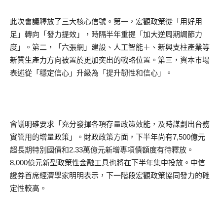
此次會議釋放了三大核心信號。第一，宏觀政策從「用好用
足」轉向「發力提效」，時隔半年重提「加大逆周期調節力
度」。第二，「六張網」建設、人工智能＋、新興支柱產業等
新質生產力方向被置於更加突出的戰略位置。第三，資本市場
表述從「穩定信心」升級為「提升韌性和信心」。
會議明確要求「充分發揮各項存量政策效能，及時謀劃出台務
實管用的增量政策」。財政政策方面，下半年尚有7,500億元
超長期特別國債和2.33萬億元新增專項債額度有待釋放。
8,000億元新型政策性金融工具也將在下半年集中投放。中信
證券首席經濟學家明明表示，下一階段宏觀政策協同發力的確
定性較高。