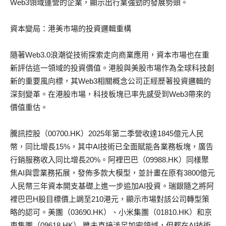
Web3領域運營的企業，顯示出行業強勁的發展勢頭。
資本變局：港美市場的投資邏輯重構
隨著Web3.0浪潮從技術探索走向商業應用，資本市場也在重
新評估這一領域的投資價值。港股與美股市場作為全球科技創
新的重要風向標，其Web3相關概念公司正經歷著投資邏輯的
深刻變革。在港股市場，科技板塊已率先感受到Web3帶來的
價值重估。
騰訊控股（00700.HK）2025年第二季營收達1845億元人民
幣，同比增長15%，其中AI技術已全面賦能各業務板塊，廣告
行銷服務收入同比增長20%。阿裡巴巴（09988.HK）同樣聚
焦AI與雲業務拓展，發佈多款大模型，並計畫在原有3800億元
人民幣三年資本開支基礎上進一步追加AI投資。瑞銀隨之將阿
裡巴巴H股目標價上調至210港元，顯示市場對該公司轉型策
略的認可。美團（03690.HK）、小米集團（01810.HK）和京
東集團（09618.HK） 雖未直接涉足加密領域，但都在AI技術