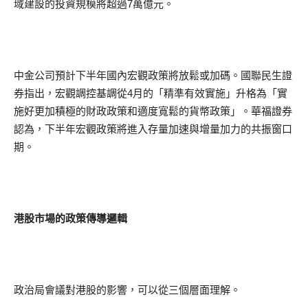
域建設的投資規模將超過7萬億元。
中金公司預計下半年國內宏觀政策將放鬆或加碼。國聯民生證
券指出，宏觀調控基調從4月的「精準有效實施」升格為「實
施好更加積極的財政政策和適度寬鬆的貨幣政策」。華福證券
認為，下半年宏觀政策將進入存量加速與增量加力的共振窗口
期。
港股市場的政策傳導邏輯
政治局會議對港股的影響，可以從三個層面理解。