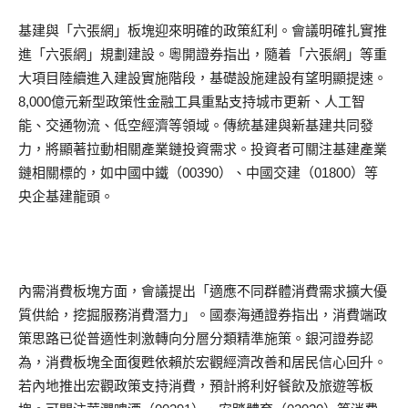
基建與「六張網」板塊迎來明確的政策紅利。會議明確扎實推
進「六張網」規劃建設。粵開證券指出，隨着「六張網」等重
大項目陸續進入建設實施階段，基礎設施建設有望明顯提速。
8,000億元新型政策性金融工具重點支持城市更新、人工智
能、交通物流、低空經濟等領域。傳統基建與新基建共同發
力，將顯著拉動相關產業鏈投資需求。投資者可關注基建產業
鏈相關標的，如中國中鐵（00390）、中國交建（01800）等
央企基建龍頭。
內需消費板塊方面，會議提出「適應不同群體消費需求擴大優
質供給，挖掘服務消費潛力」。國泰海通證券指出，消費端政
策思路已從普適性刺激轉向分層分類精準施策。銀河證券認
為，消費板塊全面復甦依賴於宏觀經濟改善和居民信心回升。
若內地推出宏觀政策支持消費，預計將利好餐飲及旅遊等板