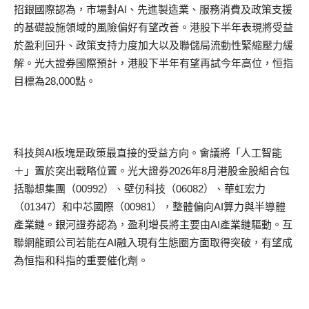
招銀國際認為，市場對AI、先進製造業、服務消費及政策支援
的基礎設施領域的風險偏好有望改善。港股下半年表現將受益
於盈利回升、政策支持力度加大以及聯儲局流動性緊縮壓力緩
解。光大證券國際預計，港股下半年有望再試今年高位，恒指
目標為28,000點。
科技與AI板塊是政策最直接的受益方向。會議將「人工智能
＋」置於突出戰略位置。光大證券2026年8月港股金股組合包
括聯想集團（00992）、壁仞科技（06082）、華虹宏力
（01347）和中芯國際（00981），整體偏向AI算力與半導體
產業鏈。銀河證券認為，盈利增長將主要由AI產業鏈驅動。互
聯網龍頭公司若能在AI融入現有生態圈方面取得突破，有望成
為恒指和科指的重要催化劑。