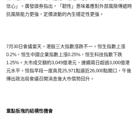
信心」。廣發證券指出，「韌性」意味着應對外部風險傳遞時
抗風險能力更強，定價波動的內生穩定性更強。
7月30日會議當天，港股三大指數漲跌不一。恒生指數上漲
0.2%，恒生中國企業指數上漲0.25%，恒生科技指數下跌
1.25%。大市成交額約3,049億港元，連續兩日超過3,000億港
元水平。恒指早段一度高見25,971點逼近26,000點關口，午後
傳出政治局會議召開消息後大市借勢回升。
重點板塊的結構性機會