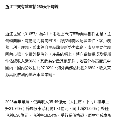
浙江世寶有望重拾250天平均線
浙江世寶（01057）為A＋H兩地上市汽車轉向零部件企業，主
營轉向器、電動助力轉向EPS、線控轉向及配套零件，客戶覆
蓋吉利、理想、蔚來等自主品牌與新勢力車企，產品主要供應
國內市場，少量外銷海外。產品結構上，轉向系統總成及零部
件佔總收入近96%，其餘為少量其他配件；地區分布高度集中
國內，國內營收佔比97.32%，海外業務佔比僅2.68%，收入來
源高度依賴內地汽車產業鏈。
2025全年業績，營業收入35.49億元（人民幣，下同）按年上
升31.76%；歸屬股東淨利潤1.81億元，同比增21.05%；整體
毛利6.36億元，毛利率18.54%，受行業價格戰、原材料成本影