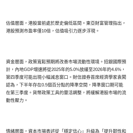
估值層面，港股當前處於歷史偏低區間。東亞財富管理指出，
港股預測市盈率僅10倍，估值吸引力逐步浮現。
資金層面，政策寬鬆預期將改善市場流動性環境。招銀國際預
計，內地GDP增速將從2025年的5.0%放緩至2026年的4.6%，
第四季度可能出現小幅減息窗口。財信證券首席經濟學家袁闖
認為，下半年存在0.5個百分點的降準空間，降準窗口期可能
在第三季度。貨幣政策工具的靈活調整，將緩解港股市場的流
動性壓力。
情緒層面，資本市場表述從「穩定信心」升級為「提升韌性和