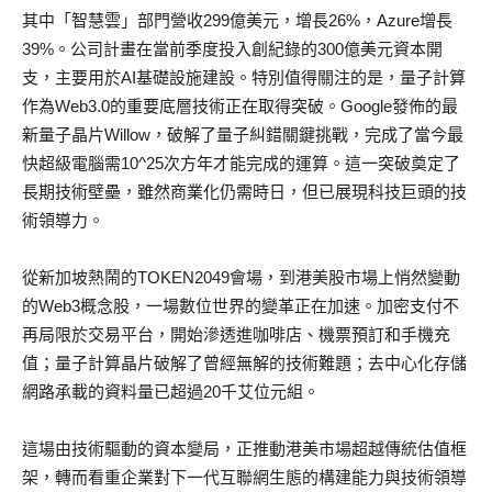
其中「智慧雲」部門營收299億美元，增長26%，Azure增長
39%。公司計畫在當前季度投入創紀錄的300億美元資本開
支，主要用於AI基礎設施建設。特別值得關注的是，量子計算
作為Web3.0的重要底層技術正在取得突破。Google發佈的最
新量子晶片Willow，破解了量子糾錯關鍵挑戰，完成了當今最
快超級電腦需10^25次方年才能完成的運算。這一突破奠定了
長期技術壁壘，雖然商業化仍需時日，但已展現科技巨頭的技
術領導力。
從新加坡熱鬧的TOKEN2049會場，到港美股市場上悄然變動
的Web3概念股，一場數位世界的變革正在加速。加密支付不
再局限於交易平台，開始滲透進咖啡店、機票預訂和手機充
值；量子計算晶片破解了曾經無解的技術難題；去中心化存儲
網路承載的資料量已超過20千艾位元組。
這場由技術驅動的資本變局，正推動港美市場超越傳統估值框
架，轉而看重企業對下一代互聯網生態的構建能力與技術領導