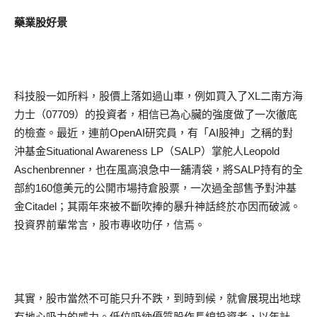
藥業股好景
科技股一如所料，股價上落如過山車，例如買入了XL二南方海
力士（07709）的投資者，相信已為心臟的強度做了一次徹底
的檢查。最近，連前OpenAI研究員，有「AI股神」之稱的對
沖基金Situational Awareness LP（SALP）掌舵人Leopold
Aschenbrenner，也在風高浪急中一舖清袋，將SALP持有的全
部約160億美元的公開市場持倉股票，一次過全部售予對沖基
金Citadel；其兩年來被不斷吹捧的暴升神話終於亦因而破滅。
投資界前輩常言，股市專收叻仔，信焉。
其實，股市當然不可能只升不跌，到時到候，就會展現出地球
有地心吸力的威力。低位吸納優質股作長線投資者，以年計