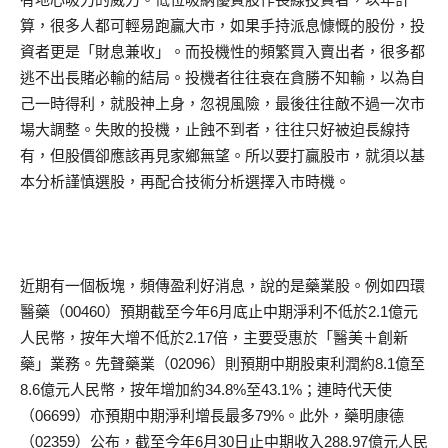
算，很多人都可輕易跑贏大市，如果手持派息慷慨的股份，投
資者更是「財息兼收」。而投機性的頻繁買入賣出者，很多都
逃不出長賭必輸的結局。投機者往往衰在貪勝不知輸，以為自
己一時得利，就股神上身，忽視風險，最後往往敵不過一次市
場大調整。失敗的投機，止蝕不到者，往往只好被迫長線持
有，但股價卻應該再見家鄉無望。所以要打贏股市，就須以基
本分析謹慎選股，再配合技術分析選擇入市時機。
近期有一個板塊，頻傳盈利好消息，說的是藥業股。例如四環
醫藥（00460）預期截至今年6月底止中期淨利不低於2.1億元
人民幣，按年大增不低於2.17倍，主要受惠於「醫美＋創新
藥」業務。先聲藥業（02096）則預期中期股東利潤約8.1億至
8.6億元人民幣，按年增加約34.8%至43.1%；連時代天使
（06699）亦預期中期淨利增長最多79%。此外，藥明康德
（02359）公布，截至今年6月30日止中期收入288.97億元人民