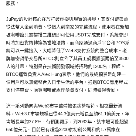
服務。
JuPay的設計核心在於打破虛擬與現實的邊界，其支付鏈覆蓋
從法幣入金到消費、從個人到商家的完整流程。使用者在新加
坡咖啡館只需掃描二維碼即可使用USDT完成支付，系統會即
時將加密貨幣轉換為當地法幣。而商家通過商戶平台和POS系
統可以一鍵接入，大幅降低了Web3支付系統的整合成本。老
牌加密貨幣交易所BTCC則宣佈了其員工規模擴張兩倍至3500
人的計畫，特別是在技術開發領域將招聘約1200名工程師。
BTCC運營負責人Alex Hung表示，他們的最終願景是創建一
個用戶可以無縫整合入日常生活的平台，通過BTCC應用程式
支付停車費、購買咖啡或處理學費支付，同時獲得獎勵。
這一系列動向與Web3市場整體擴張趨勢相符。根據最新資
料，Web3.0市場規模已從44.3億美元增長至約61.1億美元，年
均增長率約37.8%。有預測顯示，到2032年，該市場可能超過
650億美元。目前已有超過3200家初創公司和約1.7萬家在