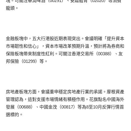
塊。可關注華潤啤酒（00291）、安踏體育（02020）等消費
龍頭。
金融板塊中，五大行港股近期表現突出。會議明確「提升資本
市場韌性和信心」，資本市場改革預期升溫，預計將為券商和
保險板塊帶來制度性紅利。可關注香港交易所（00388）、友
邦保險（01299）等。
房地產板塊方面，會議重申穩定房地產行業的承諾。摩根資產
管理認為，這對支援市場情緒有積極作用。花旗點名中國海外
發展（00688）、中國金茂（00817）等為8至10月反彈行情首
選標的。