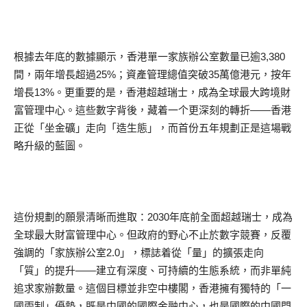
根據去年底的數據顯示，香港單一家族辦公室數量已逾3,380
間，兩年增長超過25%；資產管理總值突破35萬億港元，按年
增長13%。更重要的是，香港超越瑞士，成為全球最大跨境財
富管理中心。這些數字背後，藏着一个更深刻的轉折——香港
正從「坐金礦」走向「造生態」，而首份五年規劃正是這場戰
略升級的藍圖。
這份規劃的願景清晰而進取：2030年底前全面超越瑞士，成為
全球最大財富管理中心。但政府的野心不止於數字競賽，反覆
強調的「家族辦公室2.0」，標誌着從「量」的擴張走向
「質」的提升——建立有深度、可持續的生態系統，而非單純
追求家辦數量。這個目標並非空中樓閣，香港擁有獨特的「一
國兩制」優勢，既是中國的國際金融中心，也是國際的中國門