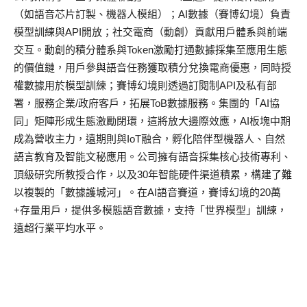
（如語音芯片訂製、機器人模組）；AI數據（賽博幻境）負責
模型訓練與API開放；社交電商（動創）貢獻用戶體系與前端
交互。動創的積分體系與Token激勵打通數據採集至應用生態
的價值鏈，用戶參與語音任務獲取積分兌換電商優惠，同時授
權數據用於模型訓練；賽博幻境則透過訂閱制API及私有部
署，服務企業/政府客戶，拓展ToB數據服務。集團的「AI協
同」矩陣形成生態激勵閉環，這將放大邊際效應，AI板塊中期
成為營收主力，遠期則與IoT融合，孵化陪伴型機器人、自然
語言教育及智能文秘應用。公司擁有語音採集核心技術專利、
頂級研究所教授合作，以及30年智能硬件渠道積累，構建了難
以複製的「數據護城河」。在AI語音賽道，賽博幻境的20萬
+存量用戶，提供多模態語音數據，支持「世界模型」訓練，
遠超行業平均水平。