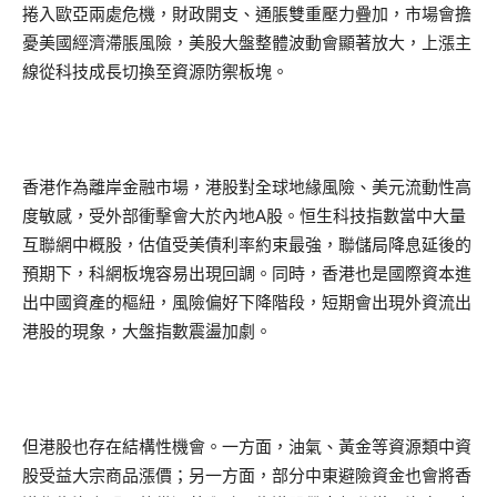
捲入歐亞兩處危機，財政開支、通脹雙重壓力疊加，市場會擔
憂美國經濟滯脹風險，美股大盤整體波動會顯著放大，上漲主
線從科技成長切換至資源防禦板塊。
香港作為離岸金融市場，港股對全球地緣風險、美元流動性高
度敏感，受外部衝擊會大於內地A股。恒生科技指數當中大量
互聯網中概股，估值受美債利率約束最強，聯儲局降息延後的
預期下，科網板塊容易出現回調。同時，香港也是國際資本進
出中國資產的樞紐，風險偏好下降階段，短期會出現外資流出
港股的現象，大盤指數震盪加劇。
但港股也存在結構性機會。一方面，油氣、黃金等資源類中資
股受益大宗商品漲價；另一方面，部分中東避險資金也會將香