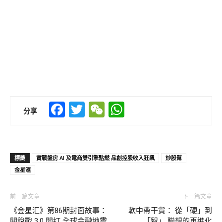
Facebook
Twitter
WeChat
WhatsApp
分享
標籤
實戰盤房 AI 及電商雙引擎點燃 品創控股收入狂飆
炒股幫
金星滙
前一篇文章
下一篇文章
《金星汇》第86期封面故事：
軟中帶干貨： 從「硬」到
關稅戰 3.0 開打 全球金融地震
「智」 聯想的再進化