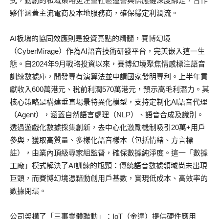
式，動創的私域策略更注重社區運營與供應鏈深度綁定，合作
夥伴涵蓋主流電商及本地服務商，確保穩定利潤流。
AI板塊的協同效應則是投資亮點的精髓，賽博幻境
（CyberMirage）作為AI語音技術研發平台，完美嵌入這一生
態。自2024年9月戰略投資以來，賽博幻境聚焦情感標注語音
訓練數據庫，開發專有演算法並申請國家發明專利。上半年貢
獻收入600萬港元、稅前利潤570萬港元，預示高毛利潛力。其
核心策略是構建垂直場景特異化模型，支持定制化AI語音代理
（Agent），涵蓋自然語言處理（NLP）、語音合成及識別。
透過遊戲化數據採集創新，去中心化激勵機制吸引20萬+用戶
參與，獲取高質量、多樣化語音樣本（包括情緒、方言標
註），由業內頂級專家組監督，確保數據純淨度。這一「數據
工廠」模式解決了AI訓練的瓶頸：傳統語音數據領域尚未出現
巨頭，而賽博幻境憑藉動創用戶基數，實現低成本、高效率的
數據閉環。
公司架構了「三事業體聯動」：IoT（金達）提供硬件應用