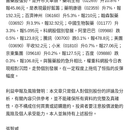
醫藥股強勢，是升市火車頭，藥明生物（02269）升10.8%，
報45.86元，是表現最好藍籌；藥明康德（02359）升7%，報
192.3元；百濟神州（06160）升5.3%，報210元；翰森製藥
（03692）升3.9%，報32.92元；中國生物製藥（01177）升
3.3%，報5.095元。科網股個別發展，阿里巴巴（09988）跌
0.5%，報123.8元；騰訊（00700）跌0.1%，報478.8元；美團
（03690）平收92.2元；小米（01810）升0.7%，報27.06元；
京東集團（09618）升0.2%，報127.5元；百度（09888）跌
0.3%，報106.8元。與醫藥股的急升相比，權重科網股今日表
現相對沉悶，走勢個別發展，在一定程度上拖低了恒指的反彈
幅度。
利益申報及風險聲明：本文章只是個人對個別股份的評論及分
析，有關內容只供參考，並不能確保所有資料的完整及真確
性，亦不構成任何買賣或認購邀約。投資者要注意股價波動的
風險及個人承受能力。本人並無持有上述股份。
張智威