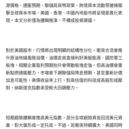
源價格、通脹預期、聯儲局貨幣政策、跨境資本流動等鏈條衝
擊全球資本市場，美國、香港、中國內地股市將呈現差異化表
現。本文分析僅為邏輯推演，不構成投資建議。
對於美國股市，行情將出現明顯的結構性分化。衝突合流會推
升原油地緣風險溢價，油價走高直接利好美股能源、國防軍工
板塊，相關企業盈利預期抬升會帶動板塊走強。但高油價會重
新點燃通脹壓力，市場會下調聯儲局降息預期，甚至重新計價
加息可能性，美債收益率上行，對高估值的科技成長股形成壓
制，納斯達克指數承受較大回調壓力。
短期避險邏輯會推高美元指數，部分全球避險資金回流美元資
產，對大盤形成一定托底。不過，若衝突持續擴大，美國同時