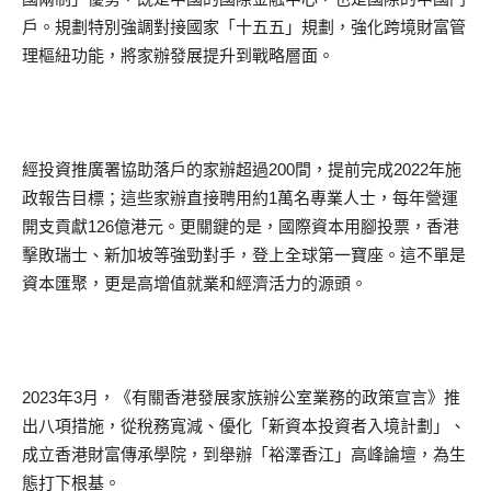
戶。規劃特別強調對接國家「十五五」規劃，強化跨境財富管
理樞紐功能，將家辦發展提升到戰略層面。
經投資推廣署協助落戶的家辦超過200間，提前完成2022年施
政報告目標；這些家辦直接聘用約1萬名專業人士，每年營運
開支貢獻126億港元。更關鍵的是，國際資本用腳投票，香港
擊敗瑞士、新加坡等強勁對手，登上全球第一寶座。這不單是
資本匯聚，更是高增值就業和經濟活力的源頭。
2023年3月，《有關香港發展家族辦公室業務的政策宣言》推
出八項措施，從稅務寬減、優化「新資本投資者入境計劃」、
成立香港財富傳承學院，到舉辦「裕澤香江」高峰論壇，為生
態打下根基。