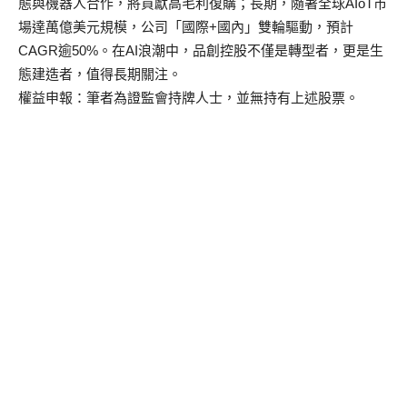
態與機器人合作，將貢獻高毛利復購；長期，隨著全球AIoT市
場達萬億美元規模，公司「國際+國內」雙輪驅動，預計
CAGR逾50%。在AI浪潮中，品創控股不僅是轉型者，更是生
態建造者，值得長期關注。
權益申報：筆者為證監會持牌人士，並無持有上述股票。