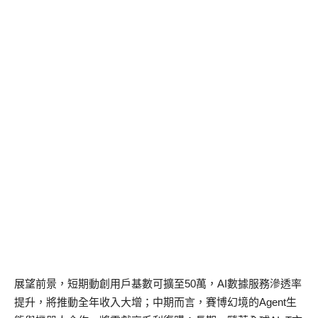
展望前景，短期動創用戶基數可擴至50萬，AI數據服務滲透率
提升，將推動全年收入大增；中期而言，賽博幻境的Agent生