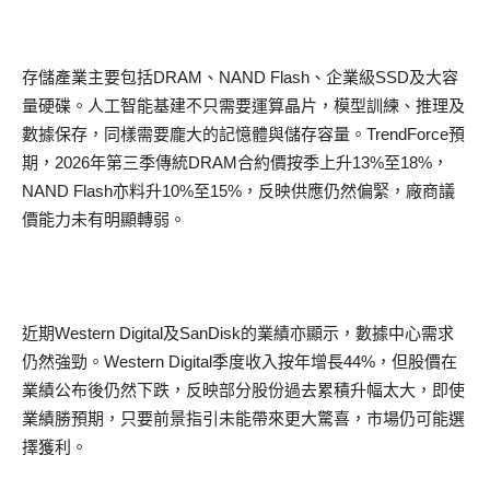
存儲產業主要包括DRAM、NAND Flash、企業級SSD及大容
量硬碟。人工智能基建不只需要運算晶片，模型訓練、推理及
數據保存，同樣需要龐大的記憶體與儲存容量。TrendForce預
期，2026年第三季傳統DRAM合約價按季上升13%至18%，
NAND Flash亦料升10%至15%，反映供應仍然偏緊，廠商議
價能力未有明顯轉弱。
近期Western Digital及SanDisk的業績亦顯示，數據中心需求
仍然強勁。Western Digital季度收入按年增長44%，但股價在
業績公布後仍然下跌，反映部分股份過去累積升幅太大，即使
業績勝預期，只要前景指引未能帶來更大驚喜，市場仍可能選
擇獲利。