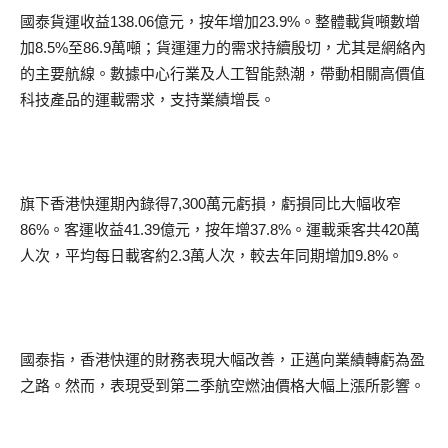
國泰貨運收益138.06億元，按年增加23.9%。整體載貨噸數增
加8.5%至86.9萬噸；貨運運力的需求持續殷切，尤其是網絡內
的主要航線。數據中心行業及人工智能熱潮，帶動相關高價值
科技產品的運載需求，支持業績增長。
旗下香港快運期內錄得7,300萬元虧損，虧損同比大幅收窄
86%。客運收益41.39億元，按年增37.8%。運載乘客共420萬
人次，平均每日載客約2.3萬人次，較去年同期增加9.8%。
國泰指，香港快運的財務表現大幅改善，正邁向業績轉虧為盈
之路。然而，表現受到第二季航空燃油價格大幅上漲所影響。