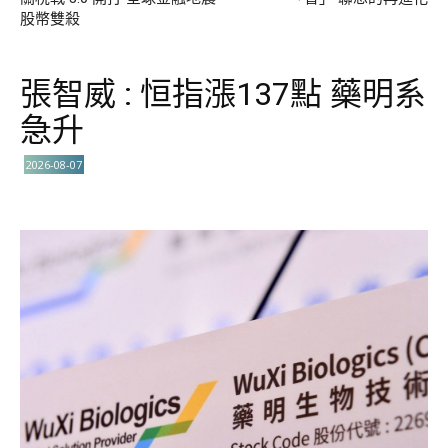
股幣雙殺
張智威 : 恒指漲137點 藥明系
急升
2026-08-07