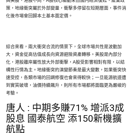
與美股、港股不同，A股核心驅動來自國內經濟復甦、產業政
策，地緣衝突屬於外部變量，衝擊多停留在短期層面，事件消
化後市場會回歸本土基本面定價。
綜合來看，兩大衝突合流的情景下，全球市場共性是波動加
大，資金從高估值成長向資源避險資產轉移。美股是內部分
化，港股離岸屬性放大外部衝擊，A股受影響相對有限，以結
構性行情為主。地緣衝突的演變節奏是最大變數，如果衝突快
速受控，各類市場的回調修復也會來得較快；一旦能源航道遭
到實質破壞，油價持續飆升，則所有市場都將面臨更為嚴峻的
考驗。
唐人 : 中期多賺71% 增派3成
股息 國泰航空 添150新機擴
航點