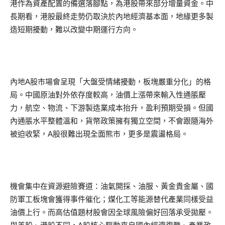
港作為資產配置的備選落腳點，為港股帶來部分增量資金。中
長期看，港股最終走勢仍取決於內地經濟基本面，地緣更多製
造短期擾動，難以改變中期運行方向。
內地A股市場會呈現「大盤受情緒擾動，板塊嚴重分化」的格
局。中國原油對外依存度較高，油價上漲帶來輸入性通脹壓
力，航空、物流、下游製造業成本抬升，盈利預期受損。但國
內通脹水平整體溫和，貨幣政策擁有獨立空間，不會跟隨海外
被迫收緊，A股很難出現全面熊市，更多是震盪格局。
機會集中在資源避險賽道：油氣開採、油服、黃金貴金屬、國
防軍工板塊會獲得事件催化；煤化工等能源替代產業同樣受益
油價上行。而高估值題材股會因全球風險偏好回落承受拋壓。