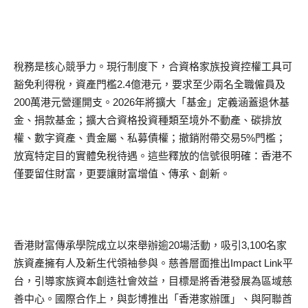
稅務是核心競爭力。現行制度下，合資格家族投資控權工具可
豁免利得稅，資產門檻2.4億港元，要求至少兩名全職僱員及
200萬港元營運開支。2026年將擴大「基金」定義涵蓋退休基
金、捐款基金；擴大合資格投資種類至境外不動產、碳排放
權、數字資產、貴金屬、私募債權；撤銷附帶交易5%門檻；
放寬特定目的實體免稅待遇。這些釋放的信號很明確：香港不
僅要留住財富，更要讓財富增值、傳承、創新。
香港財富傳承學院成立以來舉辦逾20場活動，吸引3,100名家
族資產擁有人及新生代領袖參與。慈善層面推出Impact Link平
台，引導家族資本創造社會效益，目標是將香港發展為區域慈
善中心。國際合作上，與彭博推出「香港家辦匯」、與阿聯酋