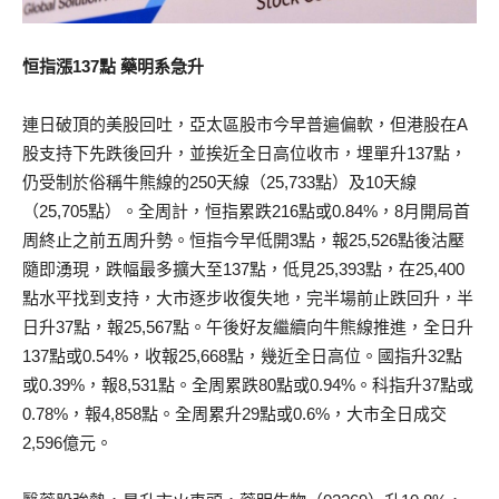
恒指漲137點 藥明系急升
連日破頂的美股回吐，亞太區股市今早普遍偏軟，但港股在A
股支持下先跌後回升，並挨近全日高位收市，埋單升137點，
仍受制於俗稱牛熊線的250天線（25,733點）及10天線
（25,705點）。全周計，恒指累跌216點或0.84%，8月開局首
周終止之前五周升勢。恒指今早低開3點，報25,526點後沽壓
隨即湧現，跌幅最多擴大至137點，低見25,393點，在25,400
點水平找到支持，大市逐步收復失地，完半場前止跌回升，半
日升37點，報25,567點。午後好友繼續向牛熊線推進，全日升
137點或0.54%，收報25,668點，幾近全日高位。國指升32點
或0.39%，報8,531點。全周累跌80點或0.94%。科指升37點或
0.78%，報4,858點。全周累升29點或0.6%，大市全日成交
2,596億元。