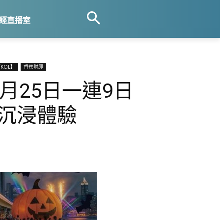
經直播室
KOL】
香蕉財經
月25日一連9日
節沉浸體驗