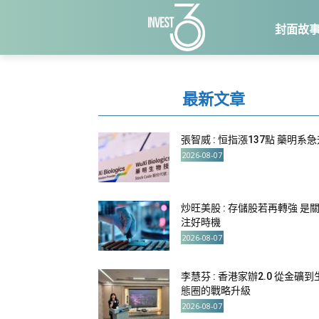
封面故
最新文章
張智威 : 恒指漲137點 藥明系
2026-08-07
炒旺美股 : 存儲股若再轉強 是
注好時機
2026-08-07
李慧芬 : 香港家辦2.0 從金礦到
態圈的戰略升級
2026-08-07