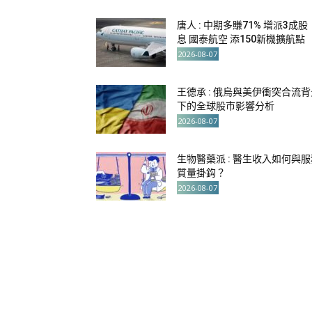
唐人 : 中期多賺71% 增派3成股
息 國泰航空 添150新機擴航點
2026-08-07
王德承 : 俄烏與美伊衝突合流背
下的全球股市影響分析
2026-08-07
生物醫藥派 : 醫生收入如何與服
質量掛鈎？
2026-08-07