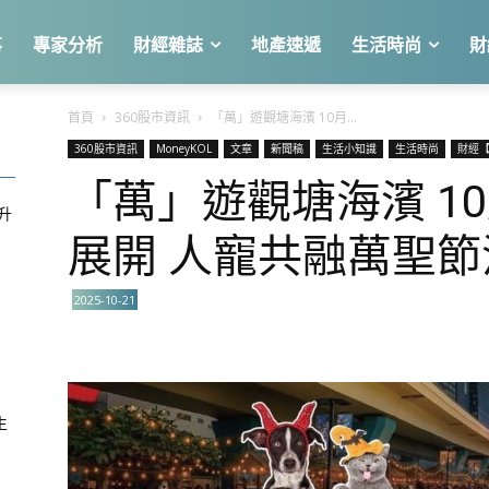
事
專家分析
財經雜誌
地產速遞
生活時尚
財
首頁
360股市資訊
「萬」遊觀塘海濱 10月...
360股市資訊
MoneyKOL
文章
新聞稿
生活小知識
生活時尚
財經【
「萬」遊觀塘海濱 10
急升
展開 人寵共融萬聖
2025-10-21
關
生