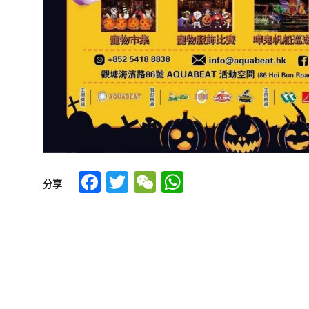
Facebook
Twitter
WeChat
WhatsApp
分享