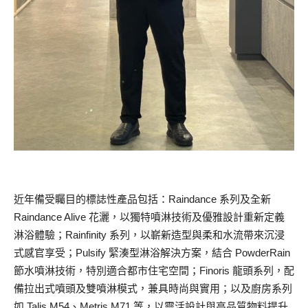
近年備受矚目的標誌性產品包括：Raindance 系列及全新
Raindance Alive 花灑，以獨特噴淋技術及優雅設計重新定義
淋浴體驗；Rainfinity 系列，以嶄新造型與柔和水流帶來沉浸
式感官享受；Pulsify 緊湊型淋浴解決方案，結合 PowderRain
節水噴淋技術，特別適合都市住宅空間；Finoris 龍頭系列，配
備拉出式噴頭及雙噴淋模式，兼具時尚與實用；以及廚房系列
如 Talis M54、Metris M71 等，以靈活設計與高品質物料提升