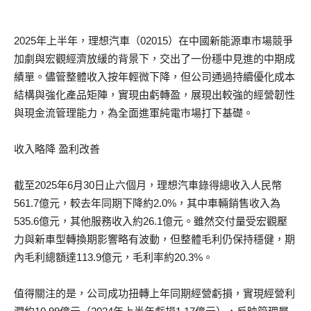
2025年上半年，理想汽車（02015）在中國新能源車市場競爭
加劇與宏觀經濟放緩的背景下，交出了一份穩中見進的中期成
績單。儘管整體收入按年輕微下降，但公司通過持續優化成本
結構與強化產品矩陣，實現由虧轉盈，展現出較強的經營韌性
與現金流管理能力，為全面進軍純電市場打下基礎。
收入略降 盈利改善
截至2025年6月30日止六個月，理想汽車錄得總收入人民幣
561.7億元，較去年同期下降約2.0%，其中車輛銷售收入為
535.6億元，其他服務收入約26.1億元。雖然交付量受宏觀壓
力與新車型轉換期影響略有波動，但整體毛利仍保持穩健，期
內毛利總額達113.9億元，毛利率約20.3%。
值得關注的是，公司成功扭轉上年同期經營虧損，實現經營利