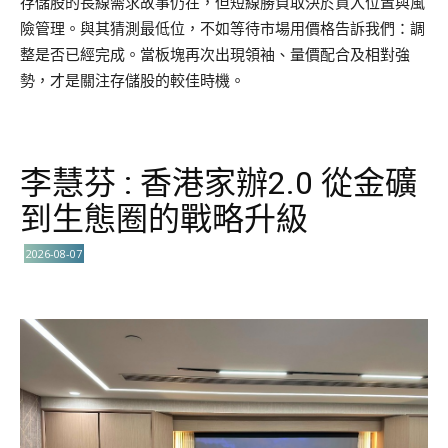
存儲股的長線需求故事仍在，但短線勝負取決於買入位置與風
險管理。與其猜測最低位，不如等待市場用價格告訴我們：調
整是否已經完成。當板塊再次出現領袖、量價配合及相對強
勢，才是關注存儲股的較佳時機。
李慧芬 : 香港家辦2.0 從金礦
到生態圈的戰略升級
2026-08-07