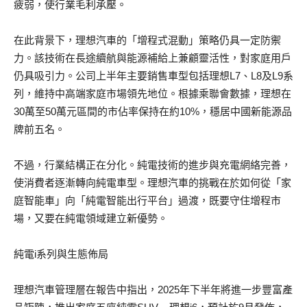
疲弱，使行業毛利承壓。
在此背景下，理想汽車的「增程式混動」策略仍具一定防禦
力。該技術在長途續航與能源補給上兼顧靈活性，對家庭用戶
仍具吸引力。公司上半年主要銷售車型包括理想L7、L8及L9系
列，維持中高端家庭市場領先地位。根據乘聯會數據，理想在
30萬至50萬元區間的市佔率保持在約10%，穩居中國新能源品
牌前五名。
不過，行業結構正在分化。純電技術的進步與充電網絡完善，
使消費者逐漸轉向純電車型。理想汽車的挑戰在於如何從「家
庭智能車」向「純電智能出行平台」過渡，既要守住增程市
場，又要在純電領域建立新優勢。
純電i系列與生態佈局
理想汽車管理層在報告中指出，2025年下半年將進一步豐富產