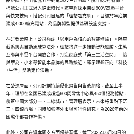
品矩陣，推出家庭五座純電SUV – 理想i6，預計於9月發佈，
標誌公司正式邁入純電時代。該車將採用自研800V高壓平台
與快充技術，搭配公司自建的「理想超充網」，目標於年底前
建成4,000座充電站，為品牌轉型提供基礎設施支撐。
在研發策略上，公司強調「以用戶為核心的智能體驗」。除車
載系統與自動駕駛算法外，理想將進一步推動智能座艙、生態
互聯與車雲平台開放合作，打造家庭式「第三生活空間」。這
與華為、小米等智能車品牌的思路接近，顯示理想正向「科技
+生活」雙軌定位演進。
在營運層面，公司計劃持續優化銷售與售後網絡。截至上半
年，理想在全國已建成超過600間零售中心與450個服務據點，
覆蓋中國大部分一、二線城市。管理層表示，未來將重點下沉
三、四線市場，同時加強海外市場可行性研究，為2026年前的
國際化部署作準備。
此外，公司在資本開支方面保持審慎，截至2025年6月30日的