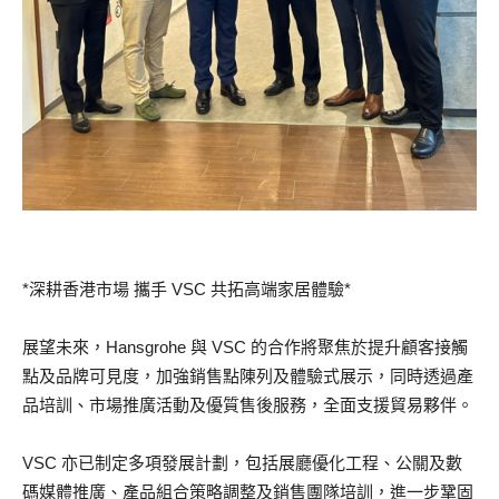
*深耕香港市場 攜手 VSC 共拓高端家居體驗*
展望未來，Hansgrohe 與 VSC 的合作將聚焦於提升顧客接觸
點及品牌可見度，加強銷售點陳列及體驗式展示，同時透過產
品培訓、市場推廣活動及優質售後服務，全面支援貿易夥伴。
VSC 亦已制定多項發展計劃，包括展廳優化工程、公關及數
碼媒體推廣、產品組合策略調整及銷售團隊培訓，進一步鞏固