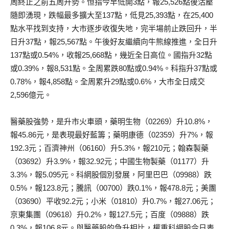
周終止之前五周升勢。恒指今早低開3點，報25,526點後沽壓
隨即湧現，跌幅最多擴大至137點，低見25,393點，在25,400
點水平找到支持，大市逐步收復失地，完半場前止跌回升，半
日升37點，報25,567點。午後好友繼續向牛熊線推進，全日升
137點或0.54%，收報25,668點，幾近全日高位。國指升32點
或0.39%，報8,531點。全周累跌80點或0.94%。科指升37點或
0.78%，報4,858點。全周累升29點或0.6%，大市全日成交
2,596億元。
醫藥股強勢，是升市火車頭，藥明生物（02269）升10.8%，
報45.86元，是表現最好藍籌；藥明康德（02359）升7%，報
192.3元；百濟神州（06160）升5.3%，報210元；翰森製藥
（03692）升3.9%，報32.92元；中國生物製藥（01177）升
3.3%，報5.095元。科網股個別發展，阿里巴巴（09988）跌
0.5%，報123.8元；騰訊（00700）跌0.1%，報478.8元；美團
（03690）平收92.2元；小米（01810）升0.7%，報27.06元；
京東集團（09618）升0.2%，報127.5元；百度（09888）跌
0.3%，報106.8元。與醫藥股的急升相比，權重科網股今日表