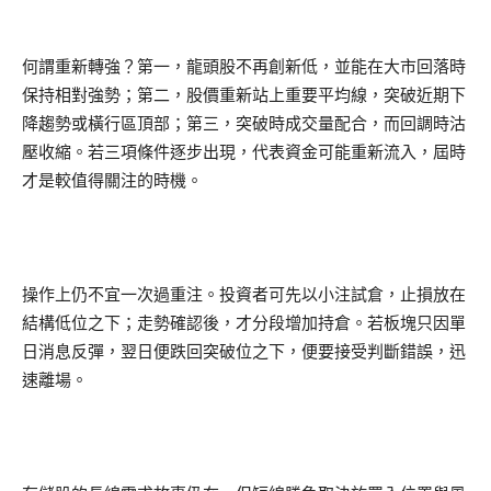
何謂重新轉強？第一，龍頭股不再創新低，並能在大市回落時
保持相對強勢；第二，股價重新站上重要平均線，突破近期下
降趨勢或橫行區頂部；第三，突破時成交量配合，而回調時沽
壓收縮。若三項條件逐步出現，代表資金可能重新流入，屆時
才是較值得關注的時機。
操作上仍不宜一次過重注。投資者可先以小注試倉，止損放在
結構低位之下；走勢確認後，才分段增加持倉。若板塊只因單
日消息反彈，翌日便跌回突破位之下，便要接受判斷錯誤，迅
速離場。