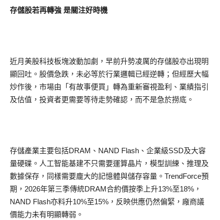
存儲股若再轉強 是關注好時機
近月美股科技板塊波動加劇，早前升勢凌厲的存儲股亦出現明
顯回吐。股價急跌，未必等於行業邏輯已經逆轉；但經歷大幅
炒作後，市場由「有故事便買」轉為重新審視盈利、業績指引
及估值，投資者更需要等待走勢確認，而不是急於撈底。
存儲產業主要包括DRAM、NAND Flash、企業級SSD及大容
量硬碟。人工智能基建不只需要運算晶片，模型訓練、推理及
數據保存，同樣需要龐大的記憶體與儲存容量。TrendForce預
期，2026年第三季傳統DRAM合約價按季上升13%至18%，
NAND Flash亦料升10%至15%，反映供應仍然偏緊，廠商議
價能力未有明顯轉弱。