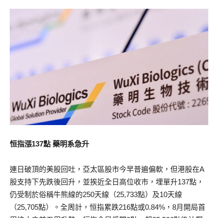
恒指漲137點 藥明系急升
連日破頂的美股回吐，亞太區股市今早普遍偏軟，但港股在A
股支持下先跌後回升，並挨近全日高位收市，埋單升137點，
仍受制於俗稱牛熊線的250天線（25,733點）及10天線
（25,705點）。全周計，恒指累跌216點或0.84%，8月開局首