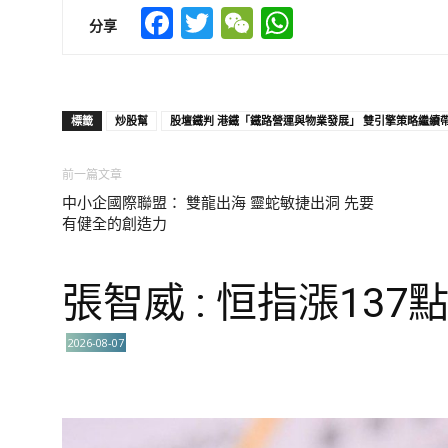
Facebook
Twitter
WeChat
WhatsApp
分享
標籤
炒股幫
股壇鐵判 港鐵「鐵路營運與物業發展」 雙引擎策略繼續
前一篇文章
中小企國際聯盟： 雙龍出海 靈蛇敏捷出洞 先要
有健全的創造力
張智威 : 恒指漲137
2026-08-07