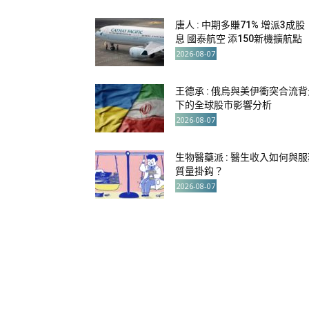
唐人 : 中期多賺71% 增派3成股
息 國泰航空 添150新機擴航點
2026-08-07
王德承 : 俄烏與美伊衝突合流背
下的全球股市影響分析
2026-08-07
生物醫藥派 : 醫生收入如何與服
質量掛鈎？
2026-08-07