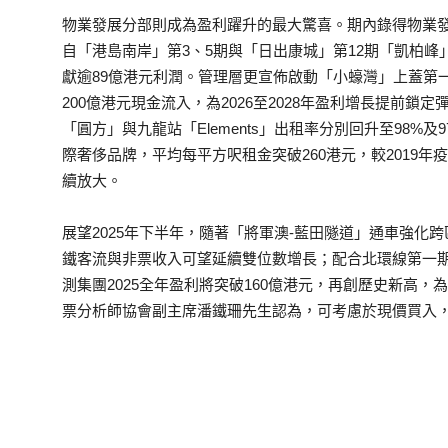
物業發展分部則成為盈利躍升的最大驚喜。期內錄得物業發展利
自「港島南岸」第3、5期與「日出康城」第12期「凱柏
獻逾89億港元利潤。管理層更宣佈啟動「小蠔灣」上蓋第一
200億港元現金流入，為2026至2028年盈利增長提前
「圓方」與九龍站「Elements」出租率分別回升至98%
際奢侈品牌，平均每平方呎租金突破260港元，較2019
續放大。
展望2025年下半年，隨著「將軍澳-藍田隧道」通車強化
鐵客流與非票收入可望延續雙位數增長；配合北環線第一期
測集團2025全年盈利將突破160億港元，再創歷史新高
票分析師協會副主席潘鐵珊先生認為，可考慮於現價買入，