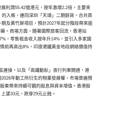
潤55.42億港元，按年激增2.2倍，主要來
峰」的入帳，連同深圳「天頌」二期餘貨，合共貢
期及黃竹屏項目，預計2027年起分階段帶來逾
鎖定彈藥。商場方面，隨著國際旅客回流，香港站
及97%，零售租金收入按年升14%，並引入多家國
年疫情前再高出8%，印證港鐵黃金地段網絡價值持
跨區連接，以及「高鐵動臥」夜行列車開通，港
2026年動工所衍生的物業發展權，市場普遍預
，為股東帶來持續可觀的股息與資本增值。香港股
上望33元，跌穿29元止蝕。