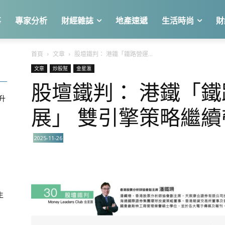
事
專家分析
財經雜誌
地產速遞
生活時尚
財
首頁
文章
股壇鐵判： 港鐵「鐵路營運...
文章
炒股幫
金星滙
股壇鐵判： 港鐵「
急升
展」 雙引擎策略繼
2025-11-26
關
生