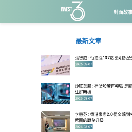
封面故
最新文章
張智威 : 恒指漲137點 藥明系
2026-08-07
炒旺美股 : 存儲股若再轉強 是
注好時機
2026-08-07
李慧芬 : 香港家辦2.0 從金礦到
態圈的戰略升級
2026-08-07