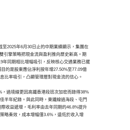
截至2025年6月30日止的中期業績顯示，集團在
」雙引擎策略把現金流與盈利推向歷史新高。期
2019年同期相比增幅吸引，反映核心交通業務已擺
是股東應佔淨利按年增27.50%至77.09億
，派息比率吸引，凸顯管理層對現金流的信心。
%，過境線更因高鐵香港段班次加密而錄得38%
來最佳半年紀錄。與此同時，東鐵線過海段、屯門
收益遞增，毛利率由去年同期的46.8%提升
策略奏效，成本增幅僅3.6%，遠低於收入增