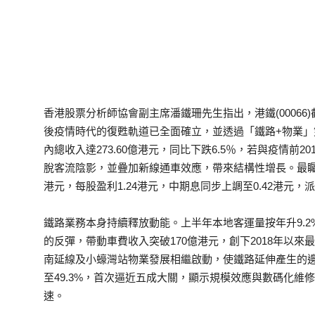
香港股票分析師協會副主席潘鐵珊先生指出，港鐵(00066)
後疫情時代的復甦軌道已全面確立，並透過「鐵路+物業
內總收入達273.60億港元，同比下跌6.5％，若與疫情前
脫客流陰影，並疊加新線通車效應，帶來結構性增長。最矚目的
港元，每股盈利1.24港元，中期息同步上調至0.42港元
鐵路業務本身持續釋放動能。上半年本地客運量按年升9.2
的反彈，帶動車費收入突破170億港元，創下2018年以
南延線及小蠔灣站物業發展相繼啟動，使鐵路延伸產生的邊際
至49.3%，首次逼近五成大關，顯示規模效應與數碼化維修
速。