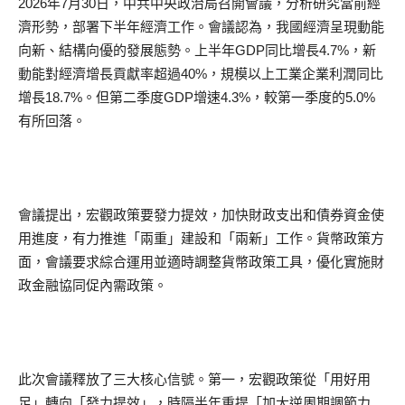
2026年7月30日，中共中央政治局召開會議，分析研究當前經
濟形勢，部署下半年經濟工作。會議認為，我國經濟呈現動能
向新、結構向優的發展態勢。上半年GDP同比增長4.7%，新
動能對經濟增長貢獻率超過40%，規模以上工業企業利潤同比
增長18.7%。但第二季度GDP增速4.3%，較第一季度的5.0%
有所回落。
會議提出，宏觀政策要發力提效，加快財政支出和債券資金使
用進度，有力推進「兩重」建設和「兩新」工作。貨幣政策方
面，會議要求綜合運用並適時調整貨幣政策工具，優化實施財
政金融協同促內需政策。
此次會議釋放了三大核心信號。第一，宏觀政策從「用好用
足」轉向「發力提效」，時隔半年重提「加大逆周期調節力