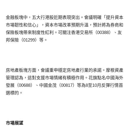
金融板塊中，五大行港股近期表現突出。會議明確「提升資本
市場韌性和信心」，資本市場改革預期升溫，預計將為券商和
保險板塊帶來制度性紅利。可關注香港交易所（00388）、友
邦保險（01299）等。
房地產板塊方面，會議重申穩定房地產行業的承諾。摩根資產
管理認為，這對支援市場情緒有積極作用。花旗點名中國海外
發展（00688）、中國金茂（00817）等為8至10月反彈行情首
選標的。
市場展望