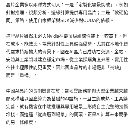
晶片企業多以兩種方式切入：一是「定製化場景突破」，例如
針對推理、視頻分析、邊緣計算提供專用晶片；二是「軟硬協
同」策略，使用自家框架與SDK減少對CUDA的依賴。
這些晶片雖然未必與Nvidia在最頂級訓練性能上一較高下，但
在成本、能效比、場景針對性上具備強優勢，尤其在本地化替
代需求持續擴大的背景下，國產AI晶片已成功在交通、金融、
安防與工業領域建立穩定市場。從企業採購角度來看，實用性
往往比極限性能更重要，因此國產晶片的市場絕非「補缺」，
而是「重構」。
中國AI晶片的長期機會在於：當地雲服務商與大型企業越來越
願意構建以國產算力為基礎的AI設施，一旦生態成熟、工具鏈
完善，就有機會在中端推理與專用場景上形成自主完整的技術
堆棧。而這種「從底層到場景」的閉環，正是AI計算未來競爭
的另一條維度。