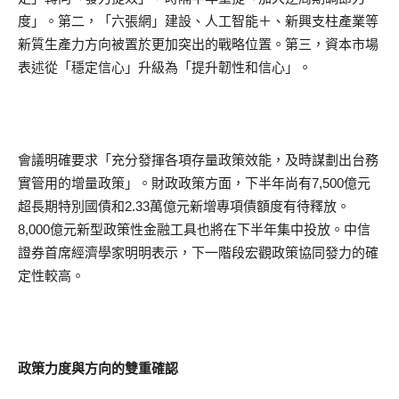
度」。第二，「六張網」建設、人工智能＋、新興支柱產業等
新質生產力方向被置於更加突出的戰略位置。第三，資本市場
表述從「穩定信心」升級為「提升韌性和信心」。
會議明確要求「充分發揮各項存量政策效能，及時謀劃出台務
實管用的增量政策」。財政政策方面，下半年尚有7,500億元
超長期特別國債和2.33萬億元新增專項債額度有待釋放。
8,000億元新型政策性金融工具也將在下半年集中投放。中信
證券首席經濟學家明明表示，下一階段宏觀政策協同發力的確
定性較高。
政策力度與方向的雙重確認