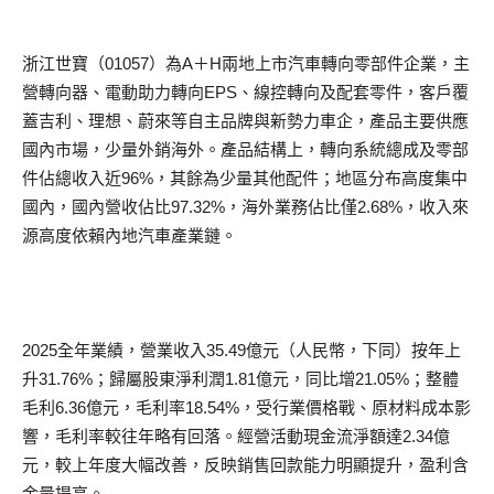
浙江世寶（01057）為A＋H兩地上市汽車轉向零部件企業，主
營轉向器、電動助力轉向EPS、線控轉向及配套零件，客戶覆
蓋吉利、理想、蔚來等自主品牌與新勢力車企，產品主要供應
國內市場，少量外銷海外。產品結構上，轉向系統總成及零部
件佔總收入近96%，其餘為少量其他配件；地區分布高度集中
國內，國內營收佔比97.32%，海外業務佔比僅2.68%，收入來
源高度依賴內地汽車產業鏈。
2025全年業績，營業收入35.49億元（人民幣，下同）按年上
升31.76%；歸屬股東淨利潤1.81億元，同比增21.05%；整體
毛利6.36億元，毛利率18.54%，受行業價格戰、原材料成本影
響，毛利率較往年略有回落。經營活動現金流淨額達2.34億
元，較上年度大幅改善，反映銷售回款能力明顯提升，盈利含
金量提高。