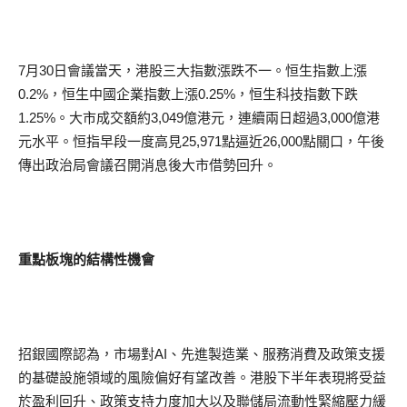
7月30日會議當天，港股三大指數漲跌不一。恒生指數上漲
0.2%，恒生中國企業指數上漲0.25%，恒生科技指數下跌
1.25%。大市成交額約3,049億港元，連續兩日超過3,000億港
元水平。恒指早段一度高見25,971點逼近26,000點關口，午後
傳出政治局會議召開消息後大市借勢回升。
重點板塊的結構性機會
招銀國際認為，市場對AI、先進製造業、服務消費及政策支援
的基礎設施領域的風險偏好有望改善。港股下半年表現將受益
於盈利回升、政策支持力度加大以及聯儲局流動性緊縮壓力緩