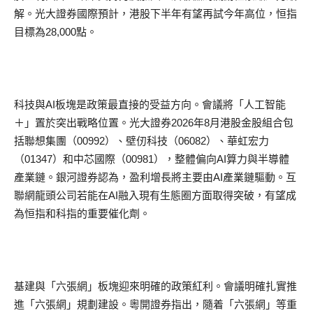
解。光大證券國際預計，港股下半年有望再試今年高位，恒指
目標為28,000點。
科技與AI板塊是政策最直接的受益方向。會議將「人工智能
＋」置於突出戰略位置。光大證券2026年8月港股金股組合包
括聯想集團（00992）、壁仞科技（06082）、華虹宏力
（01347）和中芯國際（00981），整體偏向AI算力與半導體
產業鏈。銀河證券認為，盈利增長將主要由AI產業鏈驅動。互
聯網龍頭公司若能在AI融入現有生態圈方面取得突破，有望成
為恒指和科指的重要催化劑。
基建與「六張網」板塊迎來明確的政策紅利。會議明確扎實推
進「六張網」規劃建設。粵開證券指出，隨着「六張網」等重