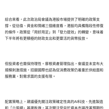
綜合來看，此次政治局會議為港股市場提供了明確的政策支
撐。從估值、資金和情緒三個維度看，港股均具備階段性修復
的條件。政策從「用好用足」到「發力提效」的轉變，意味着
下半年將有更積極的財政支出和更靈活的貨幣投放。
但投資者也需保持理性。摩根資產管理指出，會議並未宣布大
規模刺激措施，招銀國際也認為促消費政策仍着重於供給面和
服務業，對需求面的支援有限。
配置策略上，建議優先關注政策確定性高的AI科技、先進製造
和「六張網」基建板塊，其次關注受益於資本市場改革預期的