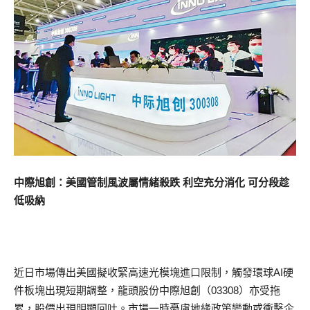
中際旭創：美國管制風波屬情緒殺跌 利空充分消化 可分段趁
低吸納
近日市場傳出美國擬收緊高速光模塊進口限制，觸發環球AI硬
件板塊出現短期調整，龍頭股份中際旭創（03308）亦受拖
累，股價出現明顯回吐。市場一時憂慮地緣政策變動或衝擊企