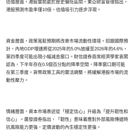
估值層面，港股當前處於歷史偏低區間。東亞財富管理指出，
港股預測市盈率僅10倍，估值吸引力逐步浮現。
資金層面，政策寬鬆預期將改善市場流動性環境。招銀國際預
計，內地GDP增速將從2025年的5.0%放緩至2026年的4.6%，
第四季度可能出現小幅減息窗口。財信證券首席經濟學家袁闖
認為，下半年存在0.5個百分點的降準空間，降準窗口期可能
在第三季度。貨幣政策工具的靈活調整，將緩解港股市場的流
動性壓力。
情緒層面，資本市場表述從「穩定信心」升級為「提升韌性和
信心」。廣發證券指出，「韌性」意味着應對外部風險傳遞時
抗風險能力更強，定價波動的內生穩定性更強。