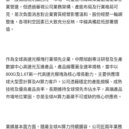
業營運，但透過審視公司業務架構、產能布局及行業格局可
見，是次負面消息對企業實質經營影響溫和，股份經歷一輪調
整後，各項利空因素已大致充分反映，中線具備趁低部署價
值。
作為全球高速光模塊行業領先企業，中際旭創專注研發及生產
數據中心高速光互連產品，產品線覆蓋全速率規格，當中以
800G及1.6T新一代高速光模塊為核心增長動力，主要供應環
球大型雲計算及AI算力客戶。公司憑藉穩定的產能規模、成熟
技術及優良產品良率，長期維持全球領先市佔水平，高端產品
市場地位鞏固，亦是全球AI算力基建不可或缺的核心供應商。
業績基本面方面，隨着全球AI算力持續擴容，公司近兩年業務