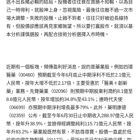
逃不出長賭必輸的結局。投機者往往衰在貪勝不知輸，以為自
己一時得利，就股神上身，忽視風險，最後往往敵不過一次市
場大調整。失敗的投機，止蝕不到者，往往只好被迫長線持
有，但股價卻應該再見家鄉無望。所以要打贏股市，就須以基
本分析謹慎選股，再配合技術分析選擇入市時機。
近期有一個板塊，頻傳盈利好消息，說的是藥業股。例如四環
醫藥（00460）預期截至今年6月底止中期淨利不低於2.1億元
人民幣，按年大增不低於2.17倍，主要受惠於「醫美＋創新
藥」業務。先聲藥業（02096）則預期中期股東利潤約8.1億至
8.6億元人民幣，按年增加約34.8%至43.1%；連時代天使
（06699）亦預期中期淨利增長最多79%。此外，藥明康德
（02359）公布，截至今年6月30日止中期收入288.97億元人民
幣，按年升38.9%，並錄得經調整純利115.71億元人民幣，按
年升83.2%。藥業股既然有景，不妨尋尋寶。股價一直處於低
位的中國生物製藥（01177），最近似乎已在50天線企穩；如