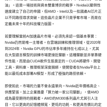
油」。這是一場技術與資本雙重博弈的戰爭。Nvidia以壓倒性
速度建立了自己的帝國，但AMD、Intel以及一批國產AI芯片正
以不同路徑尋求突破。這些晶片企業不只是爭奪市場，而是在
定義未來十年的科技權力版圖。
若要理解當前AI加速晶片市場，必須先承認一個基本事實：
Nvidia仍然是唯一主導者。在雲端訓練和推理領域，從2020年
到2024年，Nvidia GPU的市佔率多年維持在七成以上，尤其
在大型語言模型的訓練市場更接近壟斷。這種壟斷並非單靠硬
件性能，而是由CUDA軟件生態奠定的。CUDA將硬件、開發
工具、資料庫、推理框架深度捆綁，使開發者在Nvidia平台上
能以最低成本部署AI模型，形成了極強的路徑依賴。
即使如此，市場的力量不會永遠單向。Nvidia近年價格高企、
供應緊張，加上企業擔憂「算力被一家公司壟斷」，使AMD
成為最受期待的挑戰者。AMD的MI300系列晶片尤其引人注
目，它以更高的記憶體頻寬、更低的功耗、和更具性價比的定