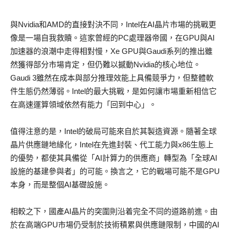
與Nvidia和AMD的直接對決不同，Intel在AI晶片市場的挑戰更
像是一場自我救贖。這家曾經的PC處理器帝國，在GPU與AI
加速器的浪潮中走得相對慢，Xe GPU與Gaudi系列的推出雖
然獲得部分市場肯定，但仍難以撼動Nvidia的核心地位。
Gaudi 3雖然在成本與部分推理效能上具備競爭力，但整體軟
件生態仍然薄弱。Intel的最大挑戰，是如何讓市場重新相信它
在高速運算領域依然有能力「回到中心」。
值得注意的是，Intel的破局可能來自於其製造資源。隨著全球
晶片供應鏈地緣化，Intel在先進封裝、代工能力與x86生態上
的優勢，都使其具備從「AI計算力的供應商」轉型為「全球AI
設施的基建參與者」的可能。換言之，它的戰場可能不是GPU
本身，而是整個AI基礎設施。
相較之下，國產AI晶片的突圍則沿着完全不同的道路前進。由
於在高端GPU市場仍受制於技術積累與供應鏈限制，中國的AI