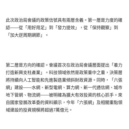
此次政治局會議的政策信號具有兩層含義。第一層是力度的確
認——從「用好用足」到「發力提效」，從「保持觀察」到
「加大逆周期調節」。
第二層是方向的確認。會議首次在政治局會議層面提出「着力
打造新興支柱產業」。科技領域依然是政策重中之重，決策層
將持續向人工智能和先進製造業傾斜財政資源。同時，「六張
網」建設——水網、新型電網、算力網、新一代通信網、城市
地下管網、物流網——被明確為擴大有效投資的核心抓手。來
自國家發展改革委的資料顯示，今年「六張網」及相關重點領
域建設的投資規模將超過7萬億元。