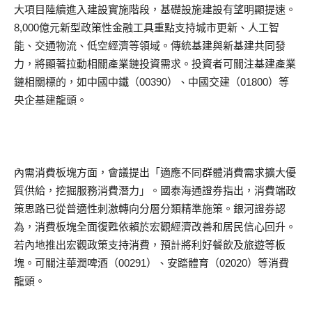
大項目陸續進入建設實施階段，基礎設施建設有望明顯提速。
8,000億元新型政策性金融工具重點支持城市更新、人工智
能、交通物流、低空經濟等領域。傳統基建與新基建共同發
力，將顯著拉動相關產業鏈投資需求。投資者可關注基建產業
鏈相關標的，如中國中鐵（00390）、中國交建（01800）等
央企基建龍頭。
內需消費板塊方面，會議提出「適應不同群體消費需求擴大優
質供給，挖掘服務消費潛力」。國泰海通證券指出，消費端政
策思路已從普適性刺激轉向分層分類精準施策。銀河證券認
為，消費板塊全面復甦依賴於宏觀經濟改善和居民信心回升。
若內地推出宏觀政策支持消費，預計將利好餐飲及旅遊等板
塊。可關注華潤啤酒（00291）、安踏體育（02020）等消費
龍頭。