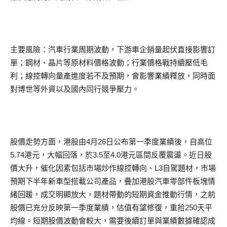
主要風險：汽車行業周期波動，下游車企銷量起伏直接影響訂
單；鋼材、晶片等原材料價格波動；行業價格戰持續壓低毛
利；線控轉向量產進度若不及預期，會影響業績釋放，同時面
對博世等外資以及國內同行競爭壓力。
股價走勢方面，港股由4月26日公布第一季度業績後，自高位
5.74港元，大幅回落，於3.5至4.0港元區間反覆震盪。近日股
價大升，催化因素包括市場炒作線控轉向、L3自駕題材，市場
預期下半年新車型搭載公司產品，疊加港股汽車零部件板塊情
緒回暖，成交明顯放大，題材帶動的短期資金推動行情，之前
股價已充分反映第一季度業績，估值有望修復，重拾250天平
均線。短期股價波動會較大，需要後續訂單與業績數據確認成