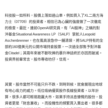
科技股一如所料，股價上落如過山車，例如買入了XL二南方海
力士（07709）的投資者，相信已為心臟的強度做了一次徹底
的檢查。最近，連前OpenAI研究員，有「AI股神」之稱的對
沖基金Situational Awareness LP（SALP）掌舵人Leopold
Aschenbrenner，也在風高浪急中一舖清袋，將SALP持有的全
部約160億美元的公開市場持倉股票，一次過全部售予對沖基
金Citadel；其兩年來被不斷吹捧的暴升神話終於亦因而破滅。
投資界前輩常言，股市專收叻仔，信焉。
其實，股市當然不可能只升不跌，到時到候，就會展現出地球
有地心吸力的威力。低位吸納優質股作長線投資者，以年計
算，很多人都可輕易跑贏大市，如果手持派息慷慨的股份，投
資者更是「財息兼收」。而投機性的頻繁買入賣出者，很多都