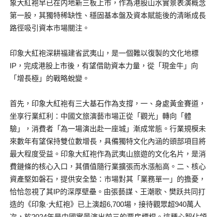
象大紅袍早已在内地新三板上市，作為港股山水實景表演概念
第一股，其獨特稀缺性、穩固基本盤及資本賦能後的清晰成長
路徑吸引資本市場關注。
印象大紅袍深耕福建省武夷山，是一個難以復製的文化地標
IP，完成港股上市後，有望借助資本力量，從「現金牛」向
「增長極」的戰略蛻變。
首先，印象大紅袍有三大基石作為支撐，一、身處黃金賽道，
坐享行業紅利：中國文旅演藝市場正從「觀光」轉向「體
驗」，消費者「為一場演出赴一座城」漸成常態。行業規模未
來數年有望保持雙位數增長，具備獨特文化內涵的頭部項目將
最大程度受益。印象大紅袍作為武夷山旅遊的文化名片，是消
費鏈條的核心入口，其價值隨行業擴張而水漲船高。二、核心
資產堅如磐石，提供安全墊：市場對其「業務單一」的擔憂，
恰恰忽視了其IP的深厚壁壘。由張藝謀、王潮歌、樊跃共同打
造的《印象·大紅袍》已上演超6,700場，接待觀眾超940萬人
次，於2024年是中國實景演出前三的票房標桿。這種心智佔領