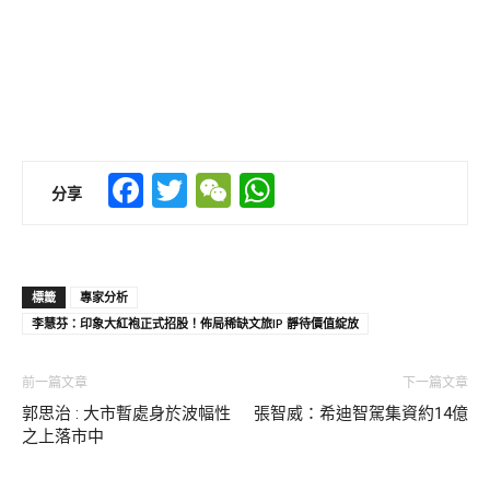
Facebook
Twitter
WeChat
WhatsApp
分享
標籤
專家分析
李慧芬：印象大紅袍正式招股！佈局稀缺文旅IP 靜待價值綻放
前一篇文章
下一篇文章
郭思治 : 大市暫處身於波幅性
張智威：希迪智駕集資約14億
之上落市中