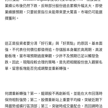
業績公布後仍然下跌，反映部分股份過去累積升幅太大，即使
業績勝預期，只要前景指引未能帶來更大驚喜，市場仍可能選
擇獲利。
這正是投資者要分清「好行業」與「好買點」的原因。基本面
強，不代表任何價位都值得追。存儲股本身屬於高周期、高波
動板塊，當市場預期過度樂觀，少許不及預期已足以觸發急
跌。因此，現階段較合理的策略，是先把相關股份放入觀察名
單，留意板塊能否完成調整並重新轉強。
何謂重新轉強？第一，龍頭股不再創新低，並能在大市回落時
保持相對強勢；第二，股價重新站上重要平均線，突破近期下
降趨勢或橫行區頂部；第三，突破時成交量配合，而回調時沽