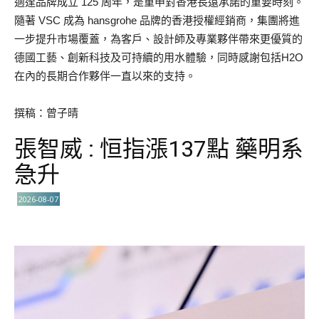
適逢品牌成立 125 周年，是重申對香港長遠承諾的重要時刻。
隨著 VSC 成為 hansgrohe 品牌的香港授權經銷商，集團將進
一步提升市場覆蓋，為客戶、設計師及專業夥伴帶來更優質的
德國工藝、創新科技及可持續的用水體驗，同時感謝包括H2O
在內的長期合作夥伴一直以來的支持。
撰稿：曾子晴
張智威 : 恒指漲137點 藥明系
急升
2026-08-07