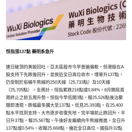
恒指漲137點 藥明系急升
連日破頂的美股回吐，亞太區股市今早普遍偏軟，但港股在A
股支持下先跌後回升，並挨近全日高位收市，埋單升137點，
仍受制於俗稱牛熊線的250天線（25,733點）及10天線
（25,705點）。全周計，恒指累跌216點或0.84%，8月開局首
周終止之前五周升勢。恒指今早低開3點，報25,526點後沽壓
隨即湧現，跌幅最多擴大至137點，低見25,393點，在25,400
點水平找到支持，大市逐步收復失地，完半場前止跌回升，半
日升37點，報25,567點。午後好友繼續向牛熊線推進，全日升
137點或0.54%，收報25,668點，幾近全日高位。國指升32點