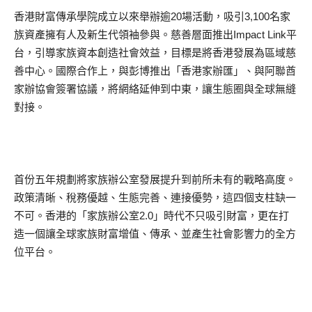
香港財富傳承學院成立以來舉辦逾20場活動，吸引3,100名家
族資產擁有人及新生代領袖參與。慈善層面推出Impact Link平
台，引導家族資本創造社會效益，目標是將香港發展為區域慈
善中心。國際合作上，與彭博推出「香港家辦匯」、與阿聯酋
家辦協會簽署協議，將網絡延伸到中東，讓生態圈與全球無縫
對接。
首份五年規劃將家族辦公室發展提升到前所未有的戰略高度。
政策清晰、稅務優越、生態完善、連接優勢，這四個支柱缺一
不可。香港的「家族辦公室2.0」時代不只吸引財富，更在打
造一個讓全球家族財富增值、傳承、並產生社會影響力的全方
位平台。