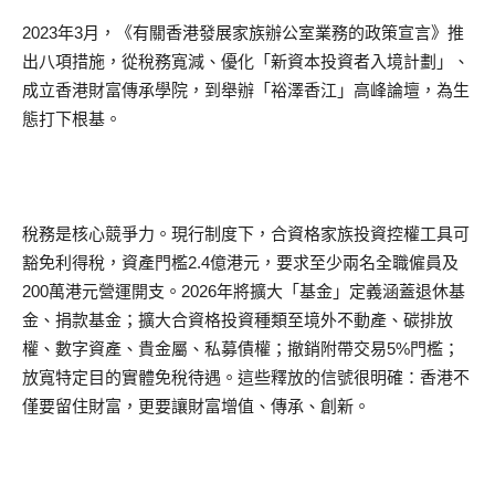
2023年3月，《有關香港發展家族辦公室業務的政策宣言》推
出八項措施，從稅務寬減、優化「新資本投資者入境計劃」、
成立香港財富傳承學院，到舉辦「裕澤香江」高峰論壇，為生
態打下根基。
稅務是核心競爭力。現行制度下，合資格家族投資控權工具可
豁免利得稅，資產門檻2.4億港元，要求至少兩名全職僱員及
200萬港元營運開支。2026年將擴大「基金」定義涵蓋退休基
金、捐款基金；擴大合資格投資種類至境外不動產、碳排放
權、數字資產、貴金屬、私募債權；撤銷附帶交易5%門檻；
放寬特定目的實體免稅待遇。這些釋放的信號很明確：香港不
僅要留住財富，更要讓財富增值、傳承、創新。