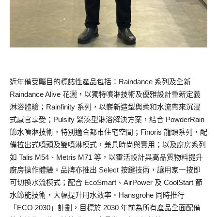
近年備受矚目的標誌性產品包括：Raindance 系列及全新
Raindance Alive 花灑，以獨特噴淋技術及優雅設計重新定義
淋浴體驗；Rainfinity 系列，以嶄新造型與柔和水流帶來沉浸
式感官享受；Pulsify 緊湊型淋浴解決方案，結合 PowderRain
節水噴淋技術，特別適合都市住宅空間；Finoris 龍頭系列，配
備拉出式噴頭及雙噴淋模式，兼具時尚與實用；以及廚房系列
如 Talis M54、Metris M71 等，以靈活設計與高品質物料提升
廚房操作體驗。品牌亦推出 Select 按鍵技術，讓用家一按即
可切換水流模式；配合 EcoSmart、AirPower 及 CoolStart 節
水節能技術，大幅提升用水效率。Hansgrohe 同時推行
「ECO 2030」計劃，目標於 2030 年前為所有產品全面配備