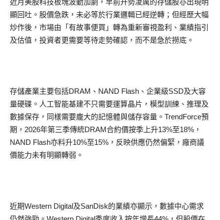
近月美股科技板塊波動加劇，早前升勢凌厲的存儲股亦出現明
顯回吐。股價急跌，未必等於行業邏輯已經逆轉；但經歷大幅
炒作後，市場由「有故事便買」轉為重新審視盈利、業績指引
及估值，投資者更需要等待走勢確認，而不是急於撈底。
存儲產業主要包括DRAM、NAND Flash、企業級SSD及大容
量硬碟。人工智能基建不只需要運算晶片，模型訓練、推理及
數據保存，同樣需要龐大的記憶體與儲存容量。TrendForce預
期，2026年第三季傳統DRAM合約價按季上升13%至18%，
NAND Flash亦料升10%至15%，反映供應仍然偏緊，廠商議
價能力未有明顯轉弱。
近期Western Digital及SanDisk的業績亦顯示，數據中心需求
仍然強勁。Western Digital季度收入按年增長44%，但股價在