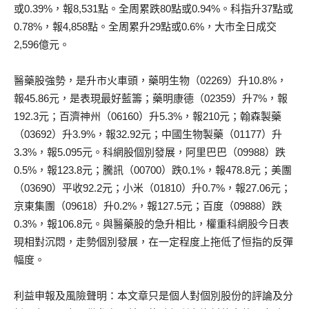
或0.39%，報8,531點。全周累跌80點或0.94%。科指升37點或
0.78%，報4,858點。全周累升29點或0.6%，大市全日成交
2,596億元。
醫藥股強勢，是升市火車頭，藥明生物（02269）升10.8%，
報45.86元，是表現最好藍籌；藥明康德（02359）升7%，報
192.3元；百濟神州（06160）升5.3%，報210元；翰森製藥
（03692）升3.9%，報32.92元；中國生物製藥（01177）升
3.3%，報5.095元。科網股個別發展，阿里巴巴（09988）跌
0.5%，報123.8元；騰訊（00700）跌0.1%，報478.8元；美團
（03690）平收92.2元；小米（01810）升0.7%，報27.06元；
京東集團（09618）升0.2%，報127.5元；百度（09888）跌
0.3%，報106.8元。與醫藥股的急升相比，權重科網股今日表
現相對沉悶，走勢個別發展，在一定程度上拖低了恒指的反彈
幅度。
利益申報及風險聲明：本文章只是個人對個別股份的評論及分