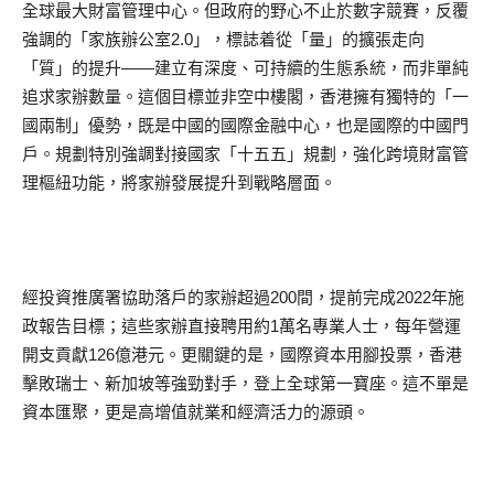
全球最大財富管理中心。但政府的野心不止於數字競賽，反覆
強調的「家族辦公室2.0」，標誌着從「量」的擴張走向
「質」的提升——建立有深度、可持續的生態系統，而非單純
追求家辦數量。這個目標並非空中樓閣，香港擁有獨特的「一
國兩制」優勢，既是中國的國際金融中心，也是國際的中國門
戶。規劃特別強調對接國家「十五五」規劃，強化跨境財富管
理樞紐功能，將家辦發展提升到戰略層面。
經投資推廣署協助落戶的家辦超過200間，提前完成2022年施
政報告目標；這些家辦直接聘用約1萬名專業人士，每年營運
開支貢獻126億港元。更關鍵的是，國際資本用腳投票，香港
擊敗瑞士、新加坡等強勁對手，登上全球第一寶座。這不單是
資本匯聚，更是高增值就業和經濟活力的源頭。