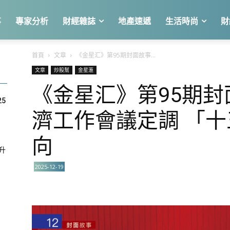
事
專家分析
財經雜誌
地產速遞
生活時尚
財
首頁
文章
《金星汇》第95期封面故事...
文章
炒股幫
金星滙
《金星汇》第95期封
25
濟工作會議定調 「
向
急升
2025-12-19
關