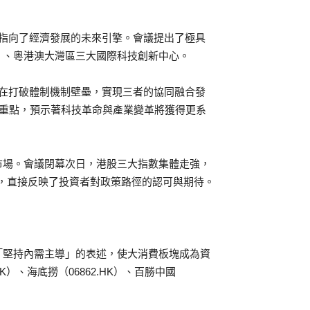
則指向了經濟發展的未來引擎。會議提出了極具
）、粵港澳大灣區三大國際科技創新中心。
旨在打破體制機制壁壘，實現三者的協同融合發
為重點，預示著科技革命與產業變革將獲得更系
市場。會議閉幕次日，港股三大指數集體走強，
回暖，直接反映了投資者對政策路徑的認可與期待。
「堅持內需主導」的表述，使大消費板塊成為資
）、海底撈（06862.HK）、百勝中國