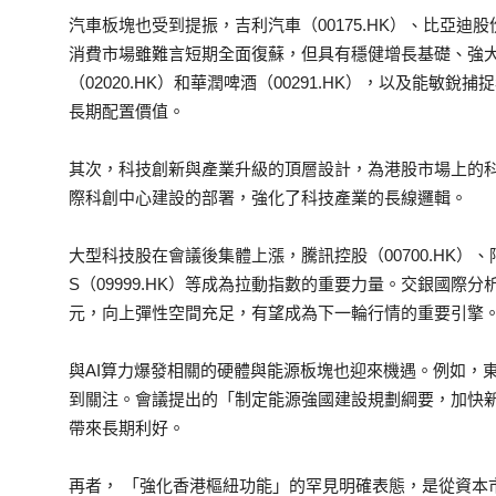
汽車板塊也受到提振，吉利汽車（00175.HK）、比亞迪股
消費市場雖難言短期全面復蘇，但具有穩健增長基礎、強
（02020.HK）和華潤啤酒（00291.HK），以及能敏銳
長期配置價值。
其次，科技創新與產業升級的頂層設計，為港股市場上的
際科創中心建設的部署，強化了科技產業的長線邏輯。
大型科技股在會議後集體上漲，騰訊控股（00700.HK）、阿裡
S（09999.HK）等成為拉動指數的重要力量。交銀國
元，向上彈性空間充足，有望成為下一輪行情的重要引擎
與AI算力爆發相關的硬體與能源板塊也迎來機遇。例如，東方
到關注。會議提出的「制定能源強國建設規劃綱要，加快
帶來長期利好。
再者， 「強化香港樞紐功能」的罕見明確表態，是從資本