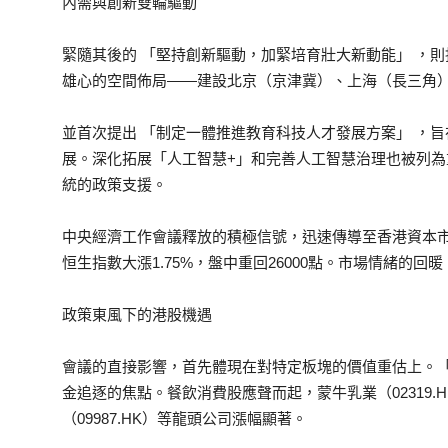
內需與創新雙輪驅動
緊隨其後的 「堅持創新驅動，加緊培育壯大新動能」 ，
雄心的空間佈局——建設北京（京津冀）、上海（長三角
並首次提出 「制定一體推進教育科技人才發展方案」 ，
展。深化拓展「人工智慧+」和完善人工智慧治理也被列
統的政策支援。
中央經濟工作會議釋放的積極信號，迅速傳導至香港資本
恒生指數大漲1.75%，盤中重回26000點。市場情緒的
政策東風下的港股機遇
會議的直接影響，首先體現在對特定板塊的價值重估上。
金追逐的焦點。餐飲消費股應聲而起，蒙牛乳業（02319.HK
（09987.HK）等龍頭公司漲幅顯著。