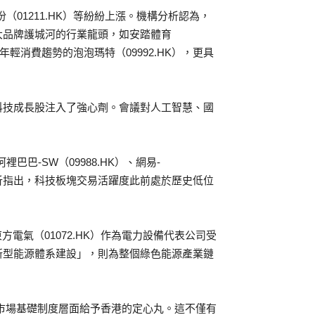
份（01211.HK）等紛紛上漲。機構分析認為，
大品牌護城河的行業龍頭，如安踏體育
捕捉年輕消費趨勢的泡泡瑪特（09992.HK），更具
科技成長股注入了強心劑。會議對人工智慧、國
巴巴-SW（09988.HK）、網易-
際分析指出，科技板塊交易活躍度此前處於歷史低位
。
電氣（01072.HK）作為電力設備代表公司受
新型能源體系建設」，則為整個綠色能源產業鏈
市場基礎制度層面給予香港的定心丸。這不僅有