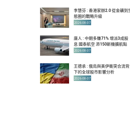
李慧芬 : 香港家辦2.0 從金礦到
態圈的戰略升級
2026-08-07
唐人 : 中期多賺71% 增派3成股
息 國泰航空 添150新機擴航點
2026-08-07
王德承 : 俄烏與美伊衝突合流背
下的全球股市影響分析
2026-08-07