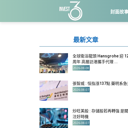
封面故
最新文章
全球衛浴龍頭 Hansgrohe 迎 1
周年 高層訪港攜手代理 ...
2026-08-08
張智威 : 恒指漲137點 藥明系
2026-08-07
炒旺美股 : 存儲股若再轉強 是
注好時機
2026-08-07