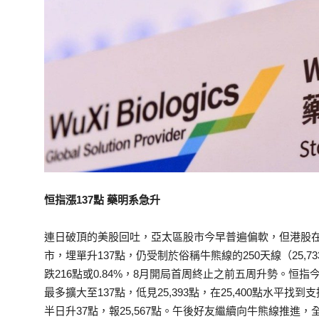
恒指漲137點 藥明系急升
連日破頂的美股回吐，亞太區股市今早普遍偏軟，但港股
市，埋單升137點，仍受制於俗稱牛熊線的250天線（25,73
跌216點或0.84%，8月開局首周終止之前五周升勢。恒指
最多擴大至137點，低見25,393點，在25,400點水
半日升37點，報25,567點。午後好友繼續向牛熊線推進，全日