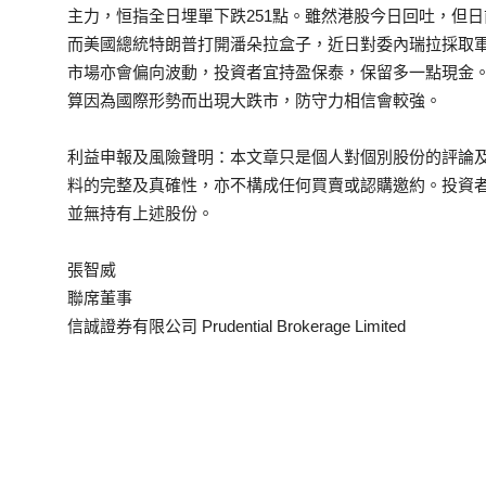
主力，恒指全日埋單下跌251點。雖然港股今日回吐，但日
而美國總統特朗普打開潘朵拉盒子，近日對委內瑞拉採取
市場亦會偏向波動，投資者宜持盈保泰，保留多一點現金
算因為國際形勢而出現大跌市，防守力相信會較強。
利益申報及風險聲明：本文章只是個人對個別股份的評論
料的完整及真確性，亦不構成任何買賣或認購邀約。投資
並無持有上述股份。
張智威
聯席董事
信誠證券有限公司 Prudential Brokerage Limited