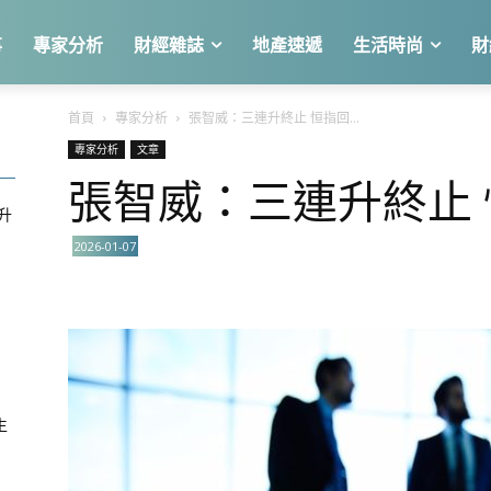
事
專家分析
財經雜誌
地產速遞
生活時尚
財
首頁
專家分析
張智威：三連升終止 恒指回...
專家分析
文章
張智威：三連升終止 
急升
2026-01-07
關
生