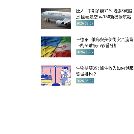
唐人 : 中期多賺71% 增派3成股
息 國泰航空 添150新機擴航點
2026-08-07
王德承 : 俄烏與美伊衝突合流背
下的全球股市影響分析
2026-08-07
生物醫藥派 : 醫生收入如何與服
質量掛鈎？
2026-08-07