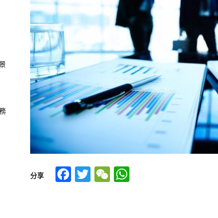
景
務
Facebook
Twitter
WeChat
WhatsApp
分享