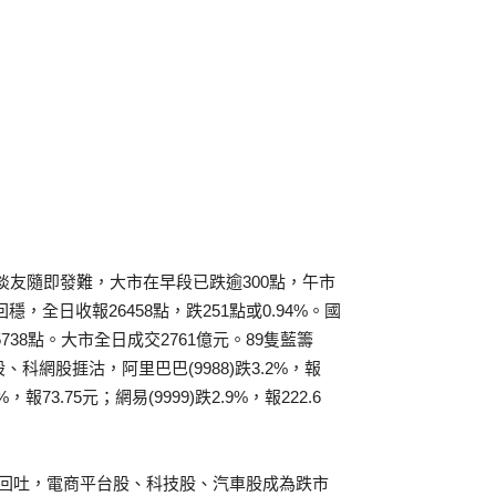
，淡友隨即發難，大市在早段已跌逾300點，午市
，全日收報26458點，跌251點或0.94%。國
報5738點。大市全日成交2761億元。89隻藍籌
網股捱沽，阿里巴巴(9988)跌3.2%，報
3%，報73.75元；網易(9999)跌2.9%，報222.6
現回吐，電商平台股、科技股、汽車股成為跌市