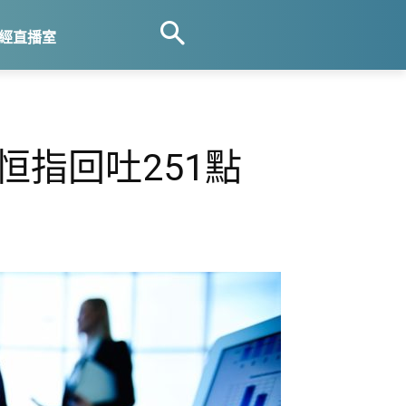
經直播室
恒指回吐251點