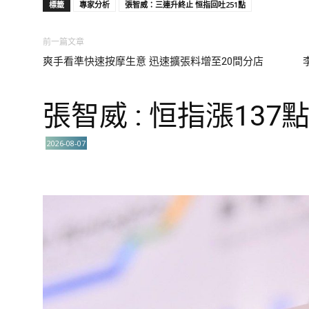
標籤
專家分析
張智威：三連升終止 恒指回吐251點
前一篇文章
爽手看準快速按摩生意 迅速擴張料增至20間分店
張智威 : 恒指漲137
2026-08-07