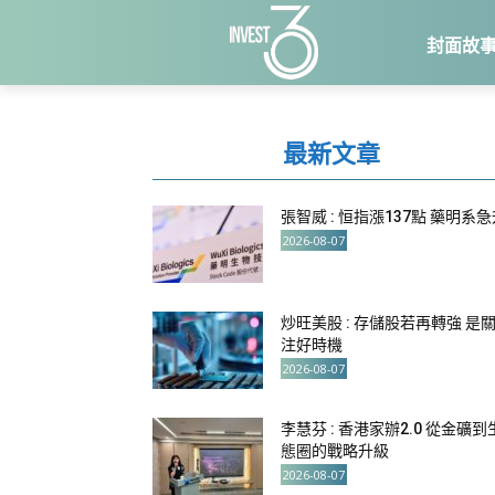
封面故
最新文章
張智威 : 恒指漲137點 藥明系
2026-08-07
炒旺美股 : 存儲股若再轉強 是
注好時機
2026-08-07
李慧芬 : 香港家辦2.0 從金礦到
態圈的戰略升級
2026-08-07