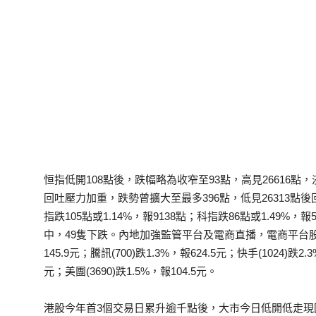
恒指低開108點後，跌幅略為收窄至93點，高見26616點
回吐壓力加重，跌勢曾擴大至最多396點，低見26313點後回穩
指跌105點或1.14%，報9138點；科指跌86點或1.49%，
中，49隻下跌。內地加強監管平台及電商直播，電商平台股、科
145.9元；騰訊(700)跌1.3%，報624.5元；快手(1024)跌2.
元；美團(3690)跌1.5%，報104.5元。
港股今年首3個交易日累升逾千點後，大市今日低開低走