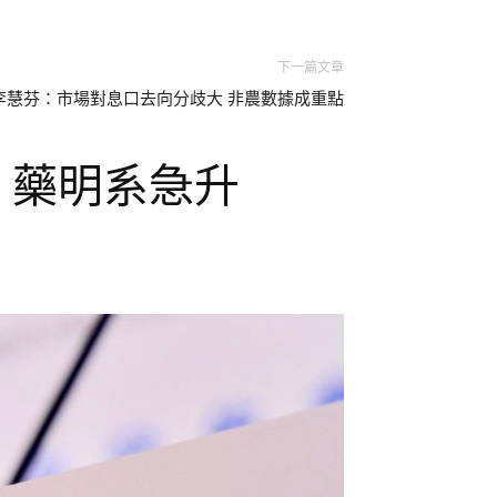
下一篇文章
李慧芬：市場對息口去向分歧大 非農數據成重點
點 藥明系急升