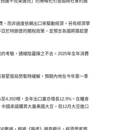
種「西邊不亮東邊亮」的策略也引發國際社會的擔
消費，而非過度依賴出口來驅動經濟。另有經濟學
不亞於特朗普的關稅政策，並預言各國將築起更
的考驗，通縮陰霾揮之不去。2025年全年消費
貿易緊張局勢暫時緩解，預期內地在今年第一季
4,392噸，全年出口量亦增長12.9%。在糧食
，中國承諾購買大量美國大豆，但12月大豆進口
GDP數據，根據《路透》調查顯示，經濟學家預