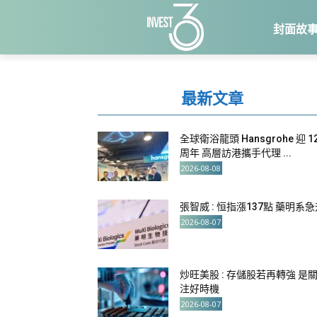
封面故
最新文章
全球衛浴龍頭 Hansgrohe 迎 1
周年 高層訪港攜手代理 ...
2026-08-08
張智威 : 恒指漲137點 藥明系
2026-08-07
炒旺美股 : 存儲股若再轉強 是
注好時機
2026-08-07