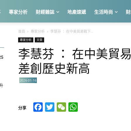
事
專家分析
財經雜誌
地產速遞
生活時尚
財
首頁
專家分析
李慧芬 ： 在中美貿易戰下...
專家分析
文章
李慧芬 ： 在中美貿
25
差創歷史新高
2026-01-16
急升
Facebook
Twitter
WeChat
WhatsApp
分享
關