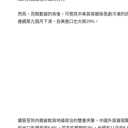
然而，亮眼數據的背後，可預見中美貿易關係急劇冷凍的訊
連續第九個月下滑，自美進口也大跌29%。
儘管受到內需疲軟與地緣政治的雙重夾擊，中國外貿展現驚
的出口年增率達6.6%，遠高於預期的3%，也優於11月的5