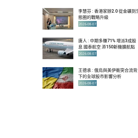
李慧芬 : 香港家辦2.0 從金礦到
態圈的戰略升級
2026-08-07
唐人 : 中期多賺71% 增派3成股
息 國泰航空 添150新機擴航點
2026-08-07
王德承 : 俄烏與美伊衝突合流背
下的全球股市影響分析
2026-08-07