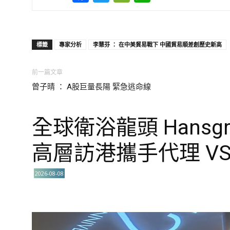
標籤
專家分析
李慧芬 ： 在中美貿易戰下 中國貿易順差創歷史新高
前一篇文章
曾子晴 ： A股巨量長陽 緊急逃命線
全球衛浴龍頭 Hansgro
高層訪港攜手代理 VS
2026-08-08