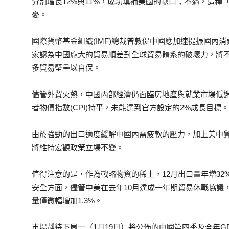
分別增長12%與11%，成功填補美國的缺口；不過，這
憂。
國際貨幣基金組織(IMF)總裁曾敦促中國應加速提振國內
家認為中國龐大的貿易順差對全球貿易體系的破壞力，將
多貿易壁壘以自保。
儘管外貿火熱，中國內部經濟仍面臨房地產與就業市場低迷
者物價指數(CPI)持平，未能達到官方設定的2%成長目標。
由於強勁的出口適度緩解中國內需疲軟的壓力，加上美中
將維持宏觀政策立場不變。
值得注意的是，作為戰略物資的稀土，12月出口量年增32%至
安全方面，儘管中美在去年10月達成一年期貿易休戰協議
量僅微幅增加1.3%。
市場靜待下周一（1月19日）將公佈的中國第四季及全年