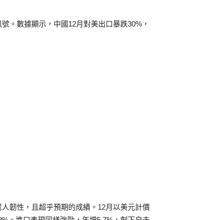
號。數據顯示，中國12月對美出口暴跌30%，
人韌性，且超乎預期的成績。12月以美元計價
.9%。進口表現同樣強勁，年增5.7%，創下自去