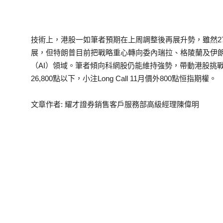
技術上，港股一如筆者預期在上周調整後再展升勢，雖然27
展，但特朗普目前把戰略重心轉向委內瑞拉、格陵蘭及伊
（AI）領域。筆者傾向科網股仍能維持強勢，帶動港股挑戰2
26,800點以下，小注Long Call 11月價外800點恒指期權。
文章作者: 耀才證券銷售客戶服務部高級經理陳偉明