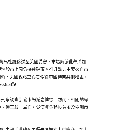
總統馬杜羅移送至美國受審，市場解讀此舉將加
亞洲股市上周仍接連破頂。推升動力主要來自市
同時，美國戰略重心看似從中國轉向其他地區，
,858點。
行刑事調查引發市場減息憧憬。然而，相關地緣
匯、債三殺」局面，促使資金轉投黃金及亞洲市
鼓勵中國半導體產業優先選擇本土供應商，加上