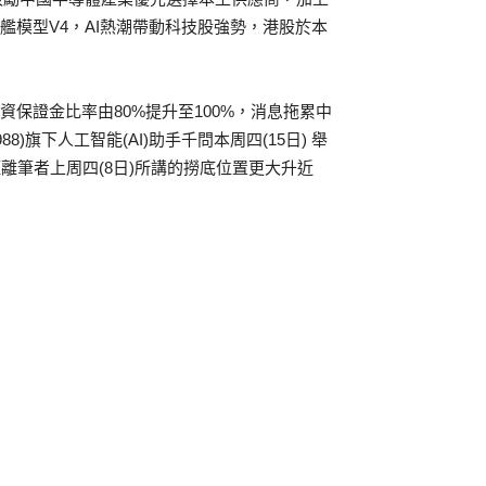
代旗艦模型V4，AI熱潮帶動科技股強勢，港股於本
資保證金比率由80%提升至100%，消息拖累中
8)旗下人工智能(AI)助手千問本周四(15日) 舉
距離筆者上周四(8日)所講的撈底位置更大升近