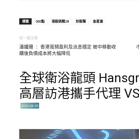
標籤
000點
港股挑戰28
炒股幫
金星滙
前一篇文章
潘鐵珊 ： 香港寬頻盈利及派息穩定 被中移動收
購後負債成本將大幅降低
全球衛浴龍頭 Hansgro
高層訪港攜手代理 VS
2026-08-08