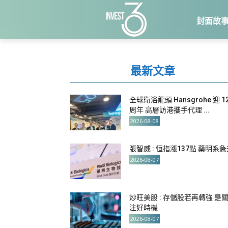
封面故
最新文章
全球衛浴龍頭 Hansgrohe 迎 1
周年 高層訪港攜手代理 ...
2026-08-08
張智威 : 恒指漲137點 藥明系
2026-08-07
炒旺美股 : 存儲股若再轉強 是
注好時機
2026-08-07