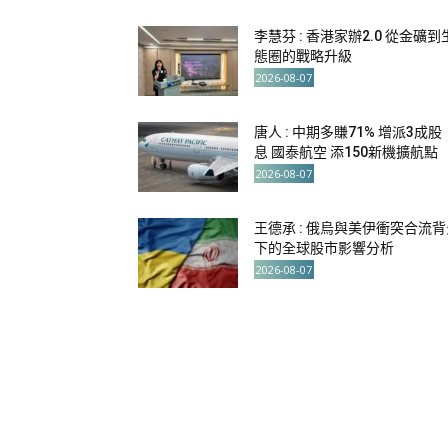
李慧芬 : 香港家辦2.0 從金礦到
態圈的戰略升級
2026-08-07
唐人 : 中期多賺71% 增派3成股
息 國泰航空 添150新機擴航點
2026-08-07
王德承 : 俄烏與美伊衝突合流背
下的全球股市影響分析
2026-08-07