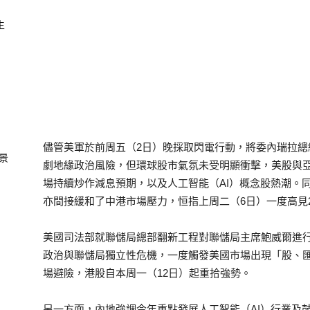
生
儘管美軍於前周五（2日）晚採取閃電行動，將委內瑞拉
景
劇地緣政治風險，但環球股市氣氛未受明顯衝擊，美股與
場持續炒作減息預期，以及人工智能（AI）概念股熱潮。
亦間接緩和了中港市場壓力，恒指上周二（6日）一度高見26
美國司法部就聯儲局總部翻新工程對聯儲局主席鮑威爾進
政治與聯儲局獨立性危機，一度觸發美國市場出現「股、
場避險，港股自本周一（12日）起重拾強勢。
另一方面，內地強調今年重點發展人工智能（AI）行業及