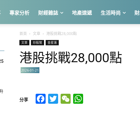
事
專家分析
財經雜誌
地產速遞
生活時尚
財
首頁
文章
港股挑戰28,000點
文章
炒股幫
金星滙
港股挑戰28,000點
25
2026-01-21
急升
Facebook
Twitter
WeChat
WhatsApp
分享
關