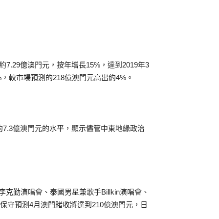
約7.29億澳門元，按年增長15%，達到2019年3
%，較市場預測的218億澳門元高出約4%。
約7.3億澳門元的水平，顯示儘管中東地緣政治
勤演唱會、泰國男星兼歌手Billkin演唱會、
該行保守預測4月澳門賭收將達到210億澳門元，日