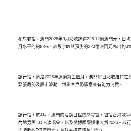
花旗亦指，澳門2026年3月賭收錄得226.12億澳門元，日均
月水平的約88%。該數字較其預測的220億澳門元高出約3
該行指，這是2026年連續第三個月，澳門每日賭收維持在
緊張局勢及股市波動，博彩客戶仍願意並有能力消費。
該行指，於4月，澳門的活動日程依然豐富，包括香港歌手李克
內地男團T.O.P.演唱會，以及微博國際娛樂大賞2026。
均賭收約7億澳門元，意味著按年增長11%。