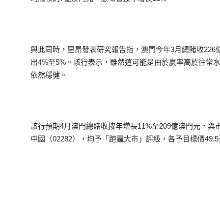
與此同時，里昂發表研究報告指，澳門今年3月總賭收226
出4%至5%。該行表示，雖然這可能是由於贏率高於往常
依然穩健。
該行預期4月澳門總賭收按年增長11%至209億澳門元，與
中國（02282），均予「跑贏大市」評級，各予目標價49.5元