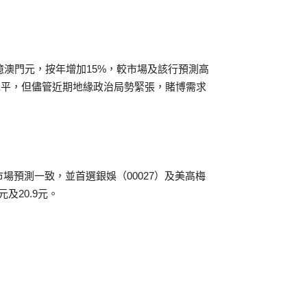
億澳門元，按年增加15%，較市場及該行預測高
水平，但儘管近期地緣政治局勢緊張，賭博需求
市場預測一致，並首選銀娛（00027）及美高梅
及20.9元。