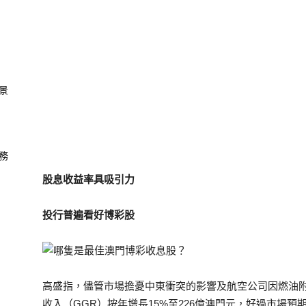
景
務
股息收益率具吸引力
投行普遍看好博彩股
高盛指，儘管市場擔憂中東衝突的影響及航空公司因燃油
收入（GGR）按年增長15%至226億澳門元，好過市場預