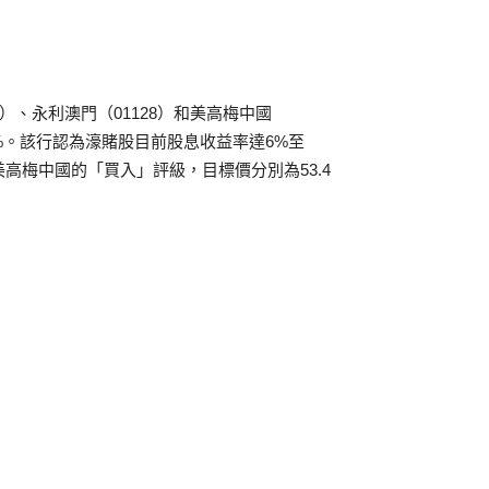
）、永利澳門（01128）和美高梅中國
少於1%。該行認為濠賭股目前股息收益率達6%至
美高梅中國的「買入」評級，目標價分別為53.4