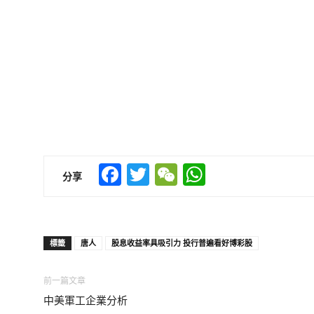
Facebook
Twitter
WeChat
WhatsApp
分享
標籤
唐人
股息收益率具吸引力 投行普遍看好博彩股
前一篇文章
中美軍工企業分析