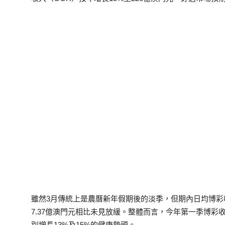
雖然3月傳統上是農曆新年假期後的淡季，但期內日均博彩收入
7.37億澳門元相比未見放緩。整體而言，今年第一季博彩
別增長13%及15%的健康勢頭。