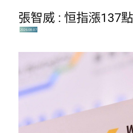
張智威 : 恒指漲137
2026-08-07