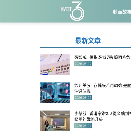
封面故
最新文章
張智威 : 恒指漲137點 藥明系
2026-08-07
炒旺美股 : 存儲股若再轉強 是
注好時機
2026-08-07
李慧芬 : 香港家辦2.0 從金礦到
態圈的戰略升級
2026-08-07