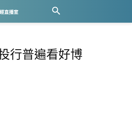
經直播室
 投行普遍看好博