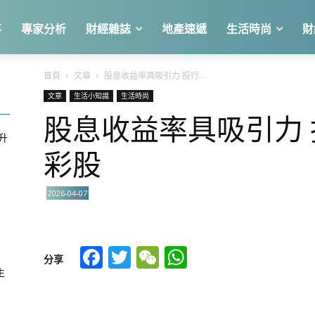
事
專家分析
財經雜誌
地產速遞
生活時尚
財
首頁
文章
股息收益率具吸引力 投行...
文章
生活小知識
生活時尚
股息收益率具吸引力
急升
彩股
2026-04-07
關
Facebook
Twitter
WeChat
WhatsApp
分享
生