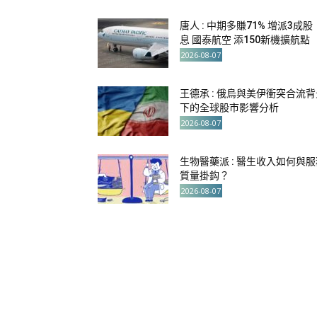
唐人 : 中期多賺71% 增派3成股
息 國泰航空 添150新機擴航點
2026-08-07
王德承 : 俄烏與美伊衝突合流背
下的全球股市影響分析
2026-08-07
生物醫藥派 : 醫生收入如何與服
質量掛鈎？
2026-08-07