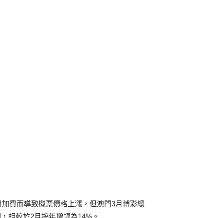
附加費而導致機票價格上漲，但澳門3月博彩總
期，相較於2月按年增幅為14%。