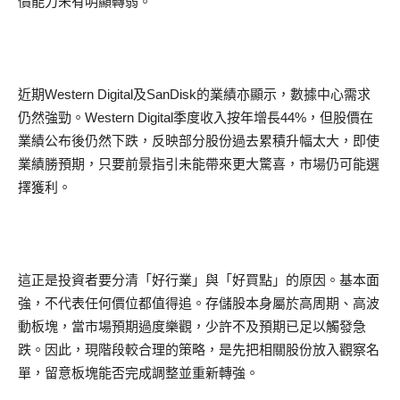
價能力未有明顯轉弱。
近期Western Digital及SanDisk的業績亦顯示，數據中心需求
仍然強勁。Western Digital季度收入按年增長44%，但股價在
業績公布後仍然下跌，反映部分股份過去累積升幅太大，即使
業績勝預期，只要前景指引未能帶來更大驚喜，市場仍可能選
擇獲利。
這正是投資者要分清「好行業」與「好買點」的原因。基本面
強，不代表任何價位都值得追。存儲股本身屬於高周期、高波
動板塊，當市場預期過度樂觀，少許不及預期已足以觸發急
跌。因此，現階段較合理的策略，是先把相關股份放入觀察名
單，留意板塊能否完成調整並重新轉強。