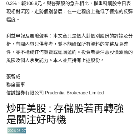
0.3%，報106.8元。與醫藥股的急升相比，權重科網股今日表
現相對沉悶，走勢個別發展，在一定程度上拖低了恒指的反彈
幅度。
利益申報及風險聲明：本文章只是個人對個別股份的評論及分
析，有關內容只供參考，並不能確保所有資料的完整及真確
性，亦不構成任何買賣或認購邀約。投資者要注意股價波動的
風險及個人承受能力。本人並無持有上述股份。
張智威
聯席董事
信誠證券有限公司 Prudential Brokerage Limited
炒旺美股 : 存儲股若再轉強
是關注好時機
2026-08-07