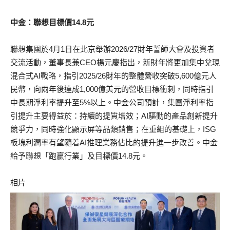
中金：聯想目標價14.8元
聯想集團於4月1日在北京舉辦2026/27財年誓師大會及投資者
交流活動，董事長兼CEO楊元慶指出，新財年將更加集中兌現
混合式AI戰略，指引2025/26財年的整體營收突破5,600億元人
民幣，向兩年後達成1,000億美元的營收目標衝刺，同時指引
中長期淨利率提升至5%以上。中金公司預計，集團淨利率指
引提升主要得益於：持續的提質增效；AI驅動的產品創新提升
競爭力，同時強化顯示屏等品類銷售；在重組的基礎上，ISG
板塊利潤率有望隨着AI推理業務佔比的提升進一步改善。中金
給予聯想「跑贏行業」及目標價14.8元。
相片