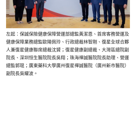
左起：保誠保險健康保障營運部總監黃潔恩、首席客務營運及
健康保
障業務總監歐陽佩玲、行政總裁林智剛、復星全球合夥
人兼復星健康
聯席總裁沈贇；復星健康副總裁、大灣區總院副
院長、
深圳恒生醫院院長吳翔；珠海禪誠醫院院長助理、營運
總監郭琨；廣
東藥科大學廣州復星禪誠醫院（廣州新市醫院）
副院長吳耀波。