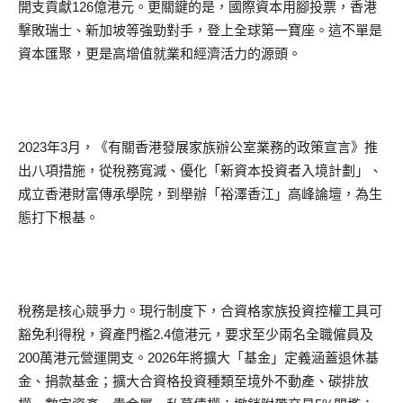
開支貢獻126億港元。更關鍵的是，國際資本用腳投票，香港
擊敗瑞士、新加坡等強勁對手，登上全球第一寶座。這不單是
資本匯聚，更是高增值就業和經濟活力的源頭。
2023年3月，《有關香港發展家族辦公室業務的政策宣言》推
出八項措施，從稅務寬減、優化「新資本投資者入境計劃」、
成立香港財富傳承學院，到舉辦「裕澤香江」高峰論壇，為生
態打下根基。
稅務是核心競爭力。現行制度下，合資格家族投資控權工具可
豁免利得稅，資產門檻2.4億港元，要求至少兩名全職僱員及
200萬港元營運開支。2026年將擴大「基金」定義涵蓋退休基
金、捐款基金；擴大合資格投資種類至境外不動產、碳排放