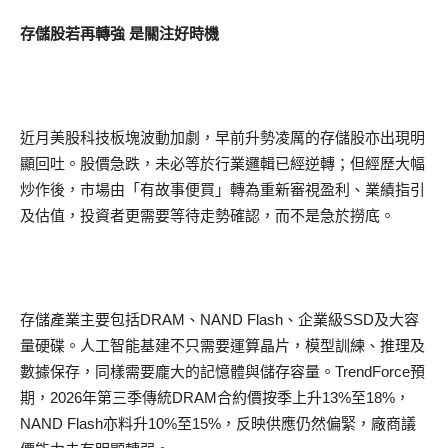
存儲股若再轉強 是關注好時機
近月美股科技板塊波動加劇，早前升勢凌厲的存儲股亦出現明
顯回吐。股價急跌，未必等於行業邏輯已經逆轉；但經歷大幅
炒作後，市場由「有故事便買」轉為重新審視盈利、業績指引
及估值，投資者更需要等待走勢確認，而不是急於撈底。
存儲產業主要包括DRAM、NAND Flash、企業級SSD及大容
量硬碟。人工智能基建不只需要運算晶片，模型訓練、推理及
數據保存，同樣需要龐大的記憶體與儲存容量。TrendForce預
期，2026年第三季傳統DRAM合約價按季上升13%至18%，
NAND Flash亦料升10%至15%，反映供應仍然偏緊，廠商議