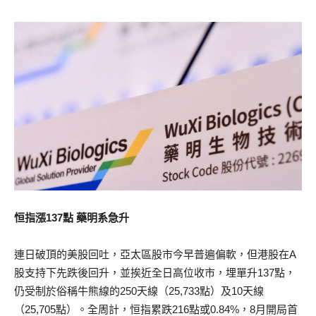
恒指漲137點 藥明系急升
連日破頂的美股回吐，亞太區股市今早普遍偏軟，但港股在A
股支持下先跌後回升，並挨近全日高位收市，埋單升137點，
仍受制於俗稱牛熊線的250天線（25,733點）及10天線
（25,705點）。全周計，恒指累跌216點或0.84%，8月開局首