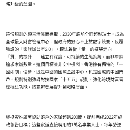
略升級的藍圖。
這份規劃的願景清晰而進取：2030年底前全面超越瑞士，成為
全球最大財富管理中心。但政府的野心不止於數字競賽，反覆
強調的「家族辦公室2.0」，標誌着從「量」的擴張走向
「質」的提升——建立有深度、可持續的生態系統，而非單純
追求家辦數量。這個目標並非空中樓閣，香港擁有獨特的「一
國兩制」優勢，既是中國的國際金融中心，也是國際的中國門
戶。規劃特別強調對接國家「十五五」規劃，強化跨境財富管
理樞紐功能，將家辦發展提升到戰略層面。
經投資推廣署協助落戶的家辦超過200間，提前完成2022年施
政報告目標；這些家辦直接聘用約1萬名專業人士，每年營運