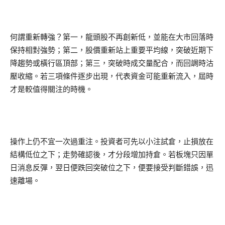
何謂重新轉強？第一，龍頭股不再創新低，並能在大市回落時
保持相對強勢；第二，股價重新站上重要平均線，突破近期下
降趨勢或橫行區頂部；第三，突破時成交量配合，而回調時沽
壓收縮。若三項條件逐步出現，代表資金可能重新流入，屆時
才是較值得關注的時機。
操作上仍不宜一次過重注。投資者可先以小注試倉，止損放在
結構低位之下；走勢確認後，才分段增加持倉。若板塊只因單
日消息反彈，翌日便跌回突破位之下，便要接受判斷錯誤，迅
速離場。