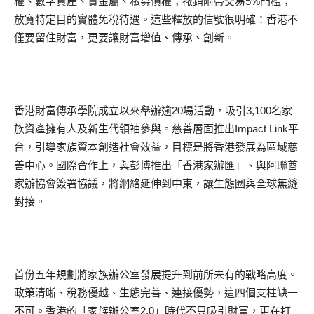
權、數字資產、貴金屬、私募債權；撤銷附帶交易5%門檻；
放寬特定目的實體免稅待遇。這些釋放的信號很明確：香港不
僅要留住財富，更要讓財富增值、傳承、創新。
香港財富傳承學院成立以來舉辦逾20場活動，吸引3,100名家
族資產擁有人及新生代領袖參與。慈善層面推出Impact Link平
台，引導家族資本創造社會效益，目標是將香港發展為區域慈
善中心。國際合作上，與彭博推出「香港家辦匯」、與阿聯酋
家辦協會簽署協議，將網絡延伸到中東，讓生態圈與全球無縫
對接。
首份五年規劃將家族辦公室發展提升到前所未有的戰略高度。
政策清晰、稅務優越、生態完善、連接優勢，這四個支柱缺一
不可。香港的「家族辦公室2.0」時代不只吸引財富，更在打