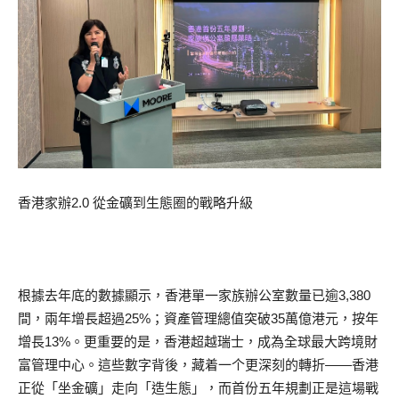
香港家辦2.0 從金礦到生態圈的戰略升級
根據去年底的數據顯示，香港單一家族辦公室數量已逾3,380
間，兩年增長超過25%；資產管理總值突破35萬億港元，按年
增長13%。更重要的是，香港超越瑞士，成為全球最大跨境財
富管理中心。這些數字背後，藏着一个更深刻的轉折——香港
正從「坐金礦」走向「造生態」，而首份五年規劃正是這場戰