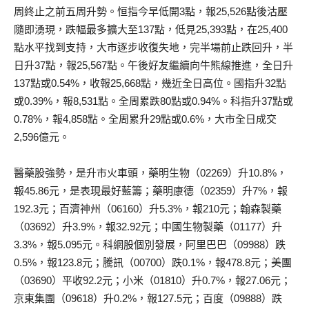
周終止之前五周升勢。恒指今早低開3點，報25,526點後沽壓
隨即湧現，跌幅最多擴大至137點，低見25,393點，在25,400
點水平找到支持，大市逐步收復失地，完半場前止跌回升，半
日升37點，報25,567點。午後好友繼續向牛熊線推進，全日升
137點或0.54%，收報25,668點，幾近全日高位。國指升32點
或0.39%，報8,531點。全周累跌80點或0.94%。科指升37點或
0.78%，報4,858點。全周累升29點或0.6%，大市全日成交
2,596億元。
醫藥股強勢，是升市火車頭，藥明生物（02269）升10.8%，
報45.86元，是表現最好藍籌；藥明康德（02359）升7%，報
192.3元；百濟神州（06160）升5.3%，報210元；翰森製藥
（03692）升3.9%，報32.92元；中國生物製藥（01177）升
3.3%，報5.095元。科網股個別發展，阿里巴巴（09988）跌
0.5%，報123.8元；騰訊（00700）跌0.1%，報478.8元；美團
（03690）平收92.2元；小米（01810）升0.7%，報27.06元；
京東集團（09618）升0.2%，報127.5元；百度（09888）跌