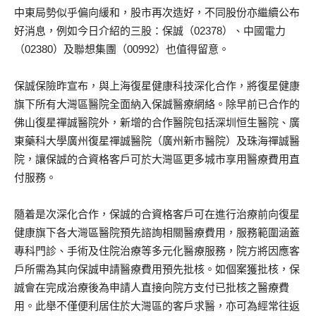
中東局勢似乎偏向緩和，股市再次造好，不同股份亦繼續公布
好消息，例如今日介紹的三股：保誠（02378）、中國電力
（02380）及聯想集團（00992）也值得留意。
保誠保險昨宣布，與上海復星健康科技深化合作，將復星健康
旗下所有大灣區醫院全面納入保誠醫療網絡。除早前已合作的
佛山復星禪誠醫院外，新增的合作醫院包括深圳恒生醫院、廣
東藥科大學廣州復星禪誠醫院（廣州新市醫院）及珠海禪誠醫
院，讓保誠的合資格客戶可於大灣區更多城市享用醫療費用直
付服務。
隨着是次深化合作，保誠的合資格客戶可在進行治療前向復星
健康旗下各大灣區醫院預先諮詢相關醫療費用，服務範圍涵蓋
專科門診、手術及住院治療等多元化醫療服務，院方將因應客
戶所需為其向保誠申請醫療費用預先批核。如個案獲批核，保
誠會在完成治療後為申請人直接向院方支付已批核之醫療費
用。此舉不僅便利居住於大灣區的客戶求醫，亦可為經常往返