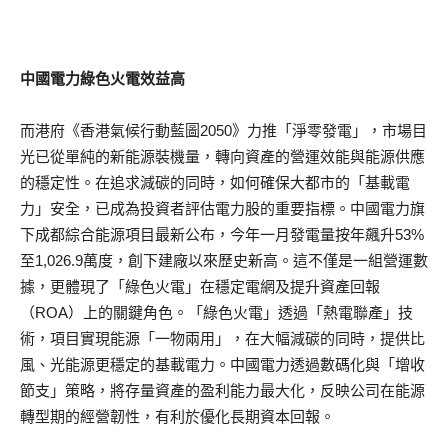
中國電力綠色火電效益高
而港府《香港氣候行動藍圖2050》力推「淨零發電」，市場目
光已從單純的新能源裝機量，轉向資產的營運效能與能源供應
的穩定性。在追求減碳的同時，如何確保大都市的「基載電
力」安全，已成為投資者評估電力股的重要指標。中國電力旗
下成都綜合能源項目最新公布，今年一月發電量按年飆升53%
至1,026.9萬度，創下建廠以來歷史新高。這不僅是一組營運數
據，更體現了「綠色火電」在穩定電網及提升資產回報
（ROA）上的關鍵角色。「綠色火電」透過「熱電聯產」技
術，項目實現能源「一物兩用」，在大幅減碳的同時，提供比
風、光能源更穩定的基載電力。中國電力透過數碼化與「增收
節支」策略，將存量資產的盈利能力最大化，反映公司在能源
轉型期的經營韌性，有利於優化長期資本回報。