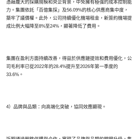
憑藉龐大的採購規模和央企背景，中免擁有極強的成本控制能
力。集團依託「百億集採」及56.09%的核心供應商集中度，
築牢了議價權。此外，公司持續優化機場租金，新簽約機場提
成比例大幅降至8%至24%，顯著降低了費用。
集團在盈利方面持續改善，得益於供應鏈提效和費用優化，公
司毛利率已從2022年的28.4%提升至2026年第一季度的
33.6%。
4）品牌與品類：向高端化突破，協同效應顯現。
近期通過戰略併購與合作，實現了品牌與品類的關鍵升級。集