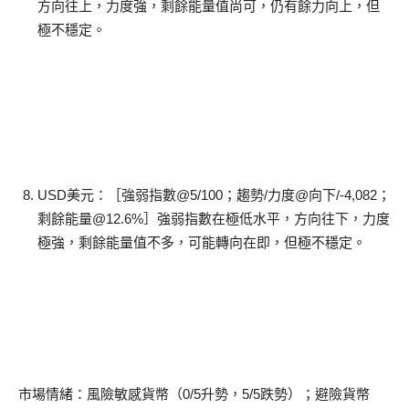
方向往上，力度強，剩餘能量值尚可，仍有餘力向上，但
極不穩定。
USD美元：［強弱指數@5/100；趨勢/力度@向下/-4,082；
剩餘能量@12.6%］強弱指數在極低水平，方向往下，力度
極強，剩餘能量值不多，可能轉向在即，但極不穩定。
市場情緒：風險敏感貨幣（0/5升勢，5/5跌勢）；避險貨幣