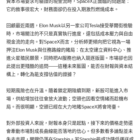
資本市場要求可驗證的現金流時，SpaceX正面臨的問題是：
它的敘事很宏大，財務面卻仍在投入期激烈燃燒成本。
回顧最近兩週，Elon Musk以另一家公司Tesla接受華爾街檢驗
時，市場關注的不只是真實執行進度，還包括成本壓力與自由
現金流的走向。對SpaceX而言，分析師更傾向把它視為一場
押注Elon Musk與任務路線的賭局：在太空建立資料中心、推
進火星殖民願景，同時把AI服務也納入競逐版圖。市場卻也因
此提出更殘酷的追問——這種未來藍圖，能否在財報與資本結
構上，轉化為能支撐估值的證據？
短期風險也在升溫。隨着鎖定期陸續到期，新股可能進入市
場，供給增加往往會放大波動；空頭也因看空情緒而趁機布
局。而很明顯，空頭已經在大力地賭SpaceX將會垮臺。
對外部投資人來說，財報本身只是起點，接下來的價格走勢還
會牽動市場對成長曲線能否落地的信心。但多數看多論點並未
失去支撐，關鍵仍落在Starship。若Starship能成功降低運送成