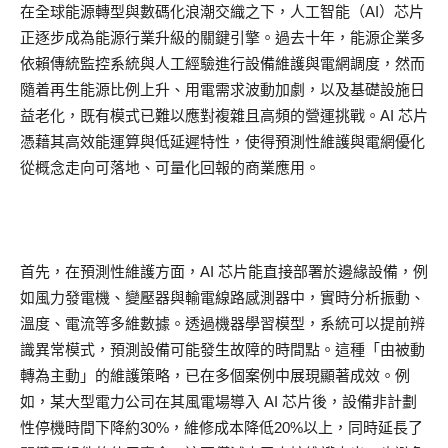
在全球能源轉型與數碼化浪潮交織之下，人工智能（AI）芯片
正逐步成為能源行業升級的關鍵引擎。過去十年，能源企業多
依賴傳統監控系統與人工經驗進行設備維護與電網調度，然而
隨着再生能源比例上升、用電需求波動加劇，以及基礎設施日
益老化，既有模式已難以應對複雜且高頻的營運挑戰。AI 芯片
憑藉其高效能運算與低延遲特性，使得預測性維護與電網優化
從概念走向可落地、可量化回報的商業應用。
首先，在預測性維護方面，AI 芯片能直接部署於邊緣設備，例
如風力發電機、變壓器與輸電線路感測器中，實時分析振動、
溫度、電流等多維數據。透過機器學習模型，系統可以提前辨
識異常模式，預測設備可能發生故障的時間點。這種「由被動
轉為主動」的維護策略，已在多個案例中展現顯著成效。例
如，某大型電力公司在其風電場導入 AI 芯片後，設備非計劃
性停機時間下降約30%，維修成本降低20%以上，同時延長了