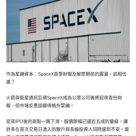
作為星鏈資本：SpaceX首季財報及解禁期前的震盪，該相信
誰？
火箭與衛星通訊巨頭SpaceX成為公眾公司後將迎來首份財
報，但市場反應卻顯得格外緊繃。
從其IPO後的高點一路下滑，股價跌幅已逼近五成的量級，讓
許多在首次交易日湧入的散戶與長線投資人同時感到不安。當