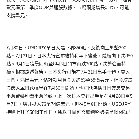
歐元區第二季度GDP與通脹數據，市場預期增長0.4%，可能
支撐歐元。
7月30日，USDJPY單日大幅下滑850點，及後向上調整300
點。7月31日，日本央行宣布維持利率不變後，繼續向下跌350
點。8月1日凌晨四時至8月3日開市再跌300點，跌勢強而持
續。根據路透報告，日本央行可能在7月31日出手干預，買入
日圓，沽出美元，估計動用資金大約53至59億美元。但今次跌
浪最大單日跌幅早在7月30日開始，也可能包括日圓套息交易
平倉或獲利盤平倉所致。上一次日本央行出手是在4月28日至5
月7日，總共投入73至74億美元，但在5月8日開始，USDJPY
持續上升了58個工作日，所以日圓可否繼續堅勢還是個問號！