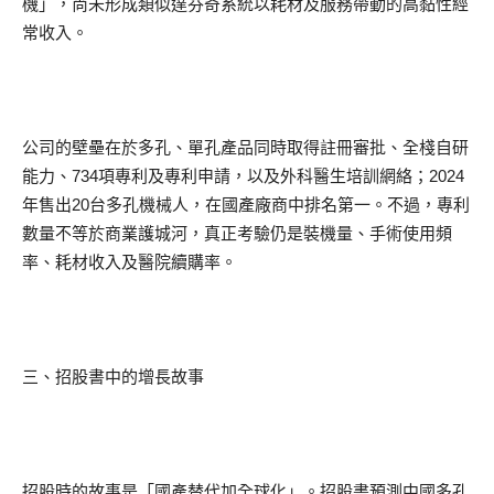
機」，尚未形成類似達芬奇系統以耗材及服務帶動的高黏性經
常收入。
公司的壁壘在於多孔、單孔產品同時取得註冊審批、全棧自研
能力、734項專利及專利申請，以及外科醫生培訓網絡；2024
年售出20台多孔機械人，在國產廠商中排名第一。不過，專利
數量不等於商業護城河，真正考驗仍是裝機量、手術使用頻
率、耗材收入及醫院續購率。
三、招股書中的增長故事
招股時的故事是「國產替代加全球化」。招股書預測中國多孔