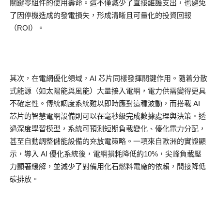
關鍵零組件的使用壽命。這不僅減少了直接維護支出，也避免
了因停機造成的發電損失，形成清晰且可量化的投資回報
（ROI）。
其次，在電網優化領域，AI 芯片同樣發揮關鍵作用。隨着分散
式能源（如太陽能與風能）大量接入電網，電力供需變得更具
不確定性。傳統調度系統難以即時應對這種波動，而搭載 AI
芯片的智慧電網設備則可以在毫秒級完成數據處理與決策。透
過深度學習模型，系統可預測短期負載變化、優化電力分配，
甚至自動調整儲能設備的充放電策略。一項來自歐洲的實證顯
示，導入 AI 優化系統後，電網損耗降低約10%，尖峰負載壓
力顯著緩解，並減少了對備用化石燃料電廠的依賴，間接降低
碳排放。