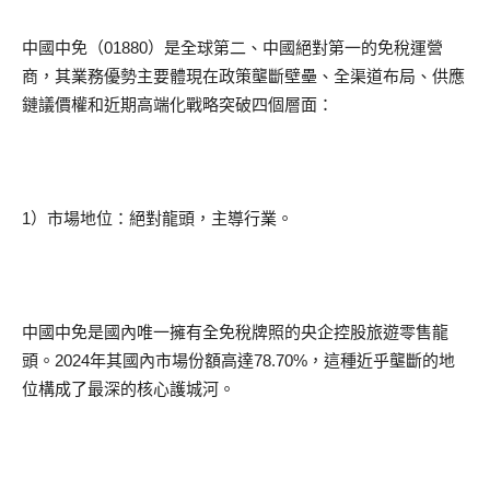
中國中免（01880）是全球第二、中國絕對第一的免稅運營
商，其業務優勢主要體現在政策壟斷壁壘、全渠道布局、供應
鏈議價權和近期高端化戰略突破四個層面：
1）市場地位：絕對龍頭，主導行業。
中國中免是國內唯一擁有全免稅牌照的央企控股旅遊零售龍
頭。2024年其國內市場份額高達78.70%，這種近乎壟斷的地
位構成了最深的核心護城河。