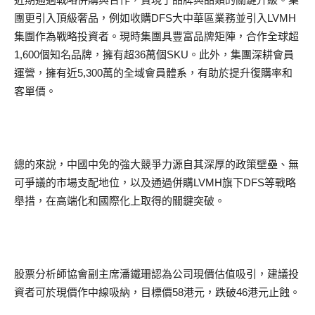
團更引入頂級奢品，例如收購DFS大中華區業務並引入LVMH
集團作為戰略投資者。現時集團具豐富品牌矩陣，合作全球超
1,600個知名品牌，擁有超36萬個SKU。此外，集團深耕會員
運營，擁有近5,300萬的全域會員體系，有助於提升復購率和
客單價。
總的來說，中國中免的強大競爭力源自其深厚的政策壁壘、無
可爭議的市場支配地位，以及通過併購LVMH旗下DFS等戰略
舉措，在高端化和國際化上取得的關鍵突破。
股票分析師協會副主席潘鐵珊認為公司現價估值吸引，建議投
資者可於現價作中線吸納，目標價58港元，跌破46港元止蝕。