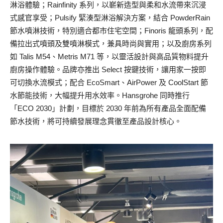
淋浴體驗；Rainfinity 系列，以嶄新造型與柔和水流帶來沉浸
式感官享受；Pulsify 緊湊型淋浴解決方案，結合 PowderRain
節水噴淋技術，特別適合都市住宅空間；Finoris 龍頭系列，配
備拉出式噴頭及雙噴淋模式，兼具時尚與實用；以及廚房系列
如 Talis M54、Metris M71 等，以靈活設計與高品質物料提升
廚房操作體驗。品牌亦推出 Select 按鍵技術，讓用家一按即
可切換水流模式；配合 EcoSmart、AirPower 及 CoolStart 節
水節能技術，大幅提升用水效率。Hansgrohe 同時推行
「ECO 2030」計劃，目標於 2030 年前為所有產品全面配備
節水技術，將可持續發展理念貫徹至產品設計核心。