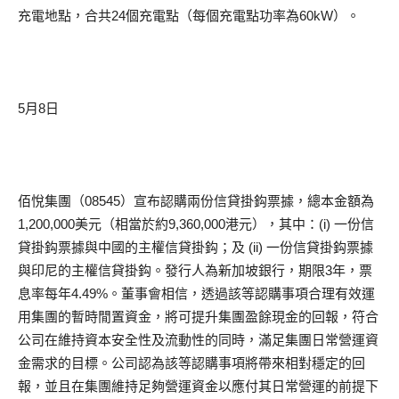
充電地點，合共24個充電點（每個充電點功率為60kW）。
5月8日
佰悅集團（08545）宣布認購兩份信貸掛鈎票據，總本金額為
1,200,000美元（相當於約9,360,000港元），其中：(i) 一份信
貸掛鈎票據與中國的主權信貸掛鈎；及 (ii) 一份信貸掛鈎票據
與印尼的主權信貸掛鈎。發行人為新加坡銀行，期限3年，票
息率每年4.49%。董事會相信，透過該等認購事項合理有效運
用集團的暫時閒置資金，將可提升集團盈餘現金的回報，符合
公司在維持資本安全性及流動性的同時，滿足集團日常營運資
金需求的目標。公司認為該等認購事項將帶來相對穩定的回
報，並且在集團維持足夠營運資金以應付其日常營運的前提下