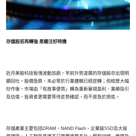
存儲股若再轉強 是關注好時機
近月美股科技板塊波動加劇，早前升勢凌厲的存儲股亦出現明
顯回吐。股價急跌，未必等於行業邏輯已經逆轉；但經歷大幅
炒作後，市場由「有故事便買」轉為重新審視盈利、業績指引
及估值，投資者更需要等待走勢確認，而不是急於撈底。
存儲產業主要包括DRAM、NAND Flash、企業級SSD及大容