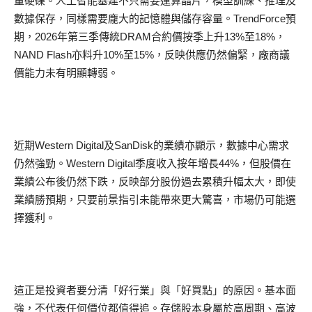
量硬碟。人工智能基建不只需要運算晶片，模型訓練、推理及
數據保存，同樣需要龐大的記憶體與儲存容量。TrendForce預
期，2026年第三季傳統DRAM合約價按季上升13%至18%，
NAND Flash亦料升10%至15%，反映供應仍然偏緊，廠商議
價能力未有明顯轉弱。
近期Western Digital及SanDisk的業績亦顯示，數據中心需求
仍然強勁。Western Digital季度收入按年增長44%，但股價在
業績公布後仍然下跌，反映部分股份過去累積升幅太大，即使
業績勝預期，只要前景指引未能帶來更大驚喜，市場仍可能選
擇獲利。
這正是投資者要分清「好行業」與「好買點」的原因。基本面
強，不代表任何價位都值得追。存儲股本身屬於高周期、高波