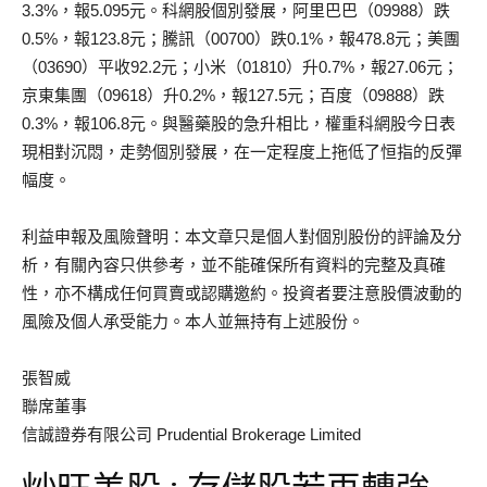
3.3%，報5.095元。科網股個別發展，阿里巴巴（09988）跌
0.5%，報123.8元；騰訊（00700）跌0.1%，報478.8元；美團
（03690）平收92.2元；小米（01810）升0.7%，報27.06元；
京東集團（09618）升0.2%，報127.5元；百度（09888）跌
0.3%，報106.8元。與醫藥股的急升相比，權重科網股今日表
現相對沉悶，走勢個別發展，在一定程度上拖低了恒指的反彈
幅度。
利益申報及風險聲明：本文章只是個人對個別股份的評論及分
析，有關內容只供參考，並不能確保所有資料的完整及真確
性，亦不構成任何買賣或認購邀約。投資者要注意股價波動的
風險及個人承受能力。本人並無持有上述股份。
張智威
聯席董事
信誠證券有限公司 Prudential Brokerage Limited