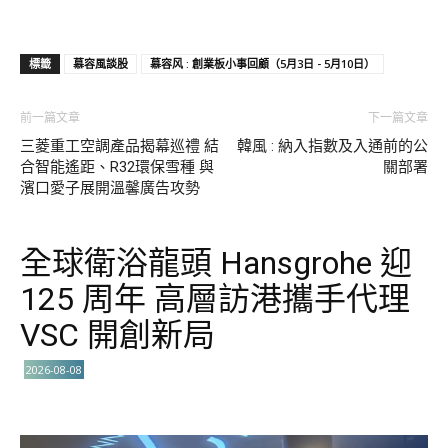
標籤
慕容風談股
慕容风 : 創業板小事回顧（5月3日 - 5月10日）
前一篇文章
下一篇文章
三菱重工空調產品揭幕巡禮 結
韓風 : 納入指數及入通前的公
合智能遙距、R32環保雪種 與
關部署
濱口愛子展開溫馨廣告攻勢
全球衛浴龍頭 Hansgrohe 迎
125 周年 高層訪港攜手代理
VSC 開創新局
2026-08-08