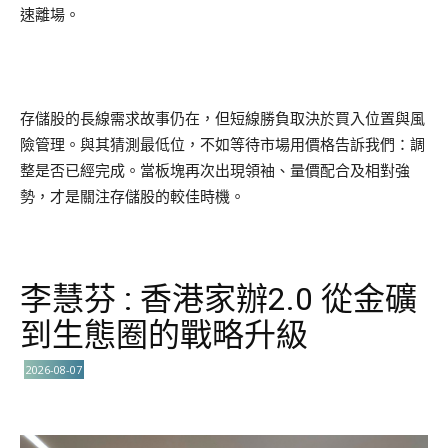
速離場。
存儲股的長線需求故事仍在，但短線勝負取決於買入位置與風
險管理。與其猜測最低位，不如等待市場用價格告訴我們：調
整是否已經完成。當板塊再次出現領袖、量價配合及相對強
勢，才是關注存儲股的較佳時機。
李慧芬 : 香港家辦2.0 從金礦
到生態圈的戰略升級
2026-08-07