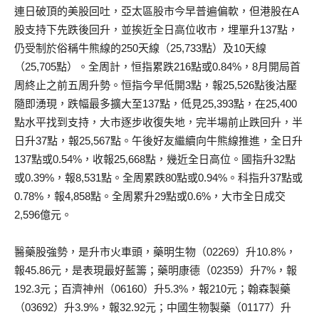
連日破頂的美股回吐，亞太區股市今早普遍偏軟，但港股在A
股支持下先跌後回升，並挨近全日高位收市，埋單升137點，
仍受制於俗稱牛熊線的250天線（25,733點）及10天線
（25,705點）。全周計，恒指累跌216點或0.84%，8月開局首
周終止之前五周升勢。恒指今早低開3點，報25,526點後沽壓
隨即湧現，跌幅最多擴大至137點，低見25,393點，在25,400
點水平找到支持，大市逐步收復失地，完半場前止跌回升，半
日升37點，報25,567點。午後好友繼續向牛熊線推進，全日升
137點或0.54%，收報25,668點，幾近全日高位。國指升32點
或0.39%，報8,531點。全周累跌80點或0.94%。科指升37點或
0.78%，報4,858點。全周累升29點或0.6%，大市全日成交
2,596億元。
醫藥股強勢，是升市火車頭，藥明生物（02269）升10.8%，
報45.86元，是表現最好藍籌；藥明康德（02359）升7%，報
192.3元；百濟神州（06160）升5.3%，報210元；翰森製藥
（03692）升3.9%，報32.92元；中國生物製藥（01177）升