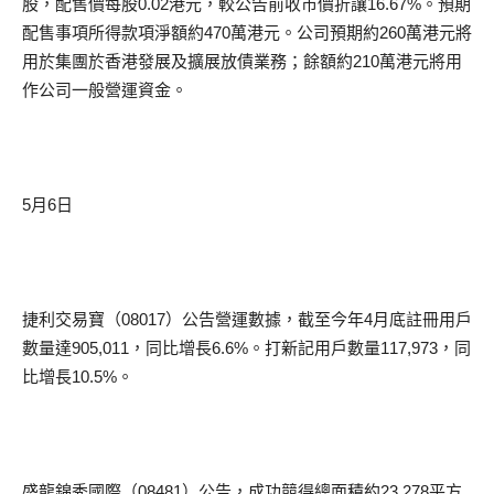
股，配售價每股0.02港元，較公告前收市價折讓16.67%。預期
配售事項所得款項淨額約470萬港元。公司預期約260萬港元將
用於集團於香港發展及擴展放債業務；餘額約210萬港元將用
作公司一般營運資金。
5月6日
捷利交易寶（08017）公告營運數據，截至今年4月底註冊用戶
數量達905,011，同比增長6.6%。打新記用戶數量117,973，同
比增長10.5%。
盛龍錦秀國際（08481）公告，成功競得總面積約23,278平方