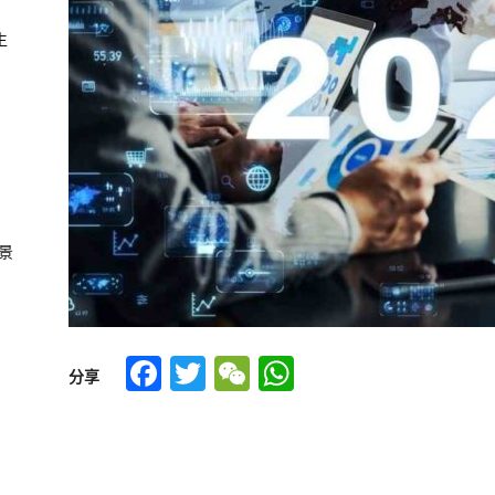
生
景
Facebook
Twitter
WeChat
WhatsApp
分享