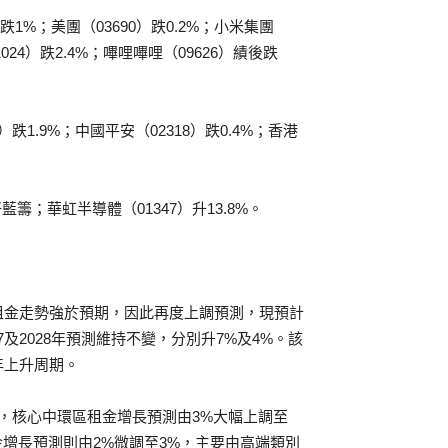
跌1%；美團（03690）跌0.2%；小米集團
1024）跌2.4%；嗶哩嗶哩（09626）績後跌
）跌1.9%；中國平安（02318）跌0.4%；香港
藍籌；華虹半導體（01347）升13.8%。
租金走勢強於預期，因此再度上調預測，現預計
7及2028年預測維持不變，分別升7%及4%。該
年上升周期。
%，核心中環區租金增長預測由3%大幅上調至
增長預測則由2%微調至3%，主要由高端類別