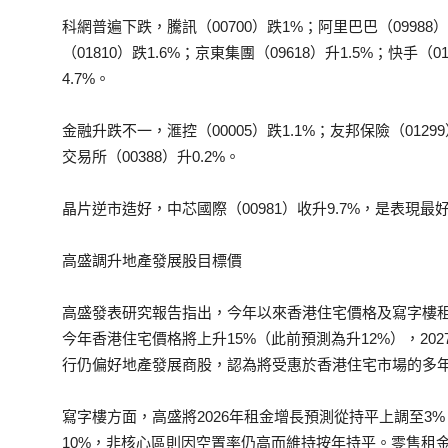
科網普遍下跌，騰訊（00700）跌1%；阿里巴巴（09988）
（01810）跌1.6%；京東集團（09618）升1.5%；快手（0
4.7%。
金融升跌不一，滙控（00005）跌1.1%；友邦保險（01299
交易所（00388）升0.2%。
晶片逆市造好，中芯國際（00981）收升9.7%，是表現最好
高盛調升地產發展股目標價
高盛發表研究報告指出，今年以來香港住宅價格及寫字樓
今年香港住宅價格將上升15%（此前預測為升12%），202
行仍偏好地產發展商股，認為將受惠於香港住宅市場的多
寫字樓方面，高盛將2026年租金增長預測從持平上調至3
10%，非核心區則因空置率仍高而維持按年持平。零售租金