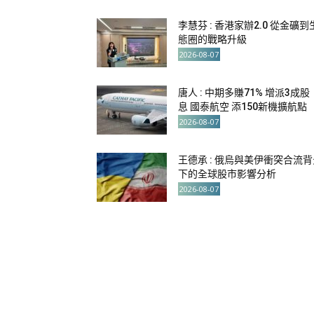
李慧芬 : 香港家辦2.0 從金礦到
態圈的戰略升級
2026-08-07
唐人 : 中期多賺71% 增派3成股
息 國泰航空 添150新機擴航點
2026-08-07
王德承 : 俄烏與美伊衝突合流背
下的全球股市影響分析
2026-08-07