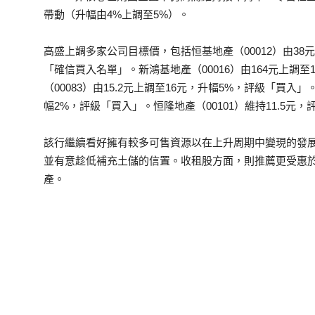
帶動（升幅由4%上調至5%）。
高盛上調多家公司目標價，包括恒基地產（00012）由38
「確信買入名單」。新鴻基地產（00016）由164元上調至
（00083）由15.2元上調至16元，升幅5%，評級「買入」。
幅2%，評級「買入」。恒隆地產（00101）維持11.5元
該行繼續看好擁有較多可售資源以在上升周期中變現的發
並有意趁低補充土儲的信置。收租股方面，則推薦更受惠
產。