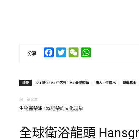
Facebook
Twitter
WeChat
WhatsApp
分享
標籤
651 跌0.57% 中芯升9.7% 最佳藍籌
唐人 : 恒指25
時髦基金
前一篇文章
生物醫藥派 : 減肥藥的文化現象
全球衛浴龍頭 Hansgro