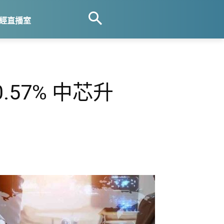
經直播室
0.57% 中芯升