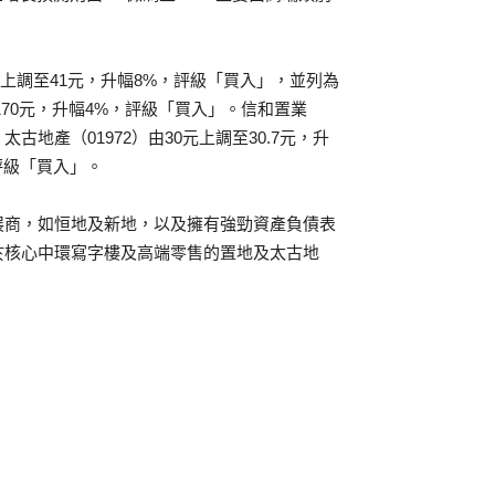
元上調至41元，升幅8%，評級「買入」，並列為
170元，升幅4%，評級「買入」。信和置業
太古地產（01972）由30元上調至30.7元，升
，評級「買入」。
展商，如恒地及新地，以及擁有強勁資產負債表
於核心中環寫字樓及高端零售的置地及太古地