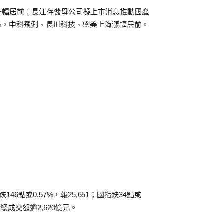
升幅居前；長江存儲母公司擬上市消息推動國產
%，中科飛測、長川科技、盛美上海漲幅居前。
46點或0.57%，報25,651；國指跌34點或
全日總成交額逾2,620億元。