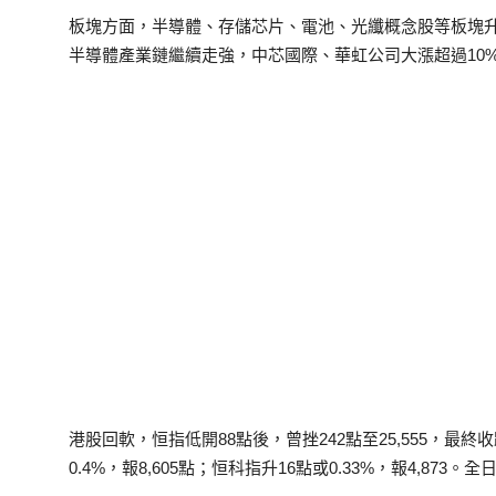
板塊方面，半導體、存儲芯片、電池、光纖概念股等板塊
半導體產業鏈繼續走強，中芯國際、華虹公司大漲超過10
港股回軟，恒指低開88點後，曾挫242點至25,555，最終收跌1
0.4%，報8,605點；恒科指升16點或0.33%，報4,873。