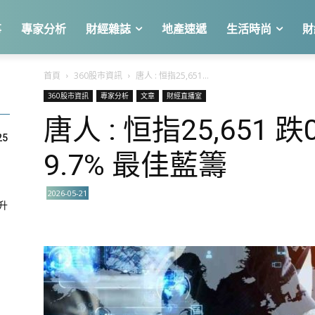
事
專家分析
財經雜誌
地產速遞
生活時尚
財
首頁
360股市資訊
唐人 : 恒指25,651...
360股市資訊
專家分析
文章
財經直播室
唐人 : 恒指25,651 跌
25
9.7% 最佳藍籌
2026-05-21
急升
關