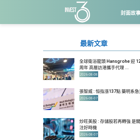
封面故
最新文章
全球衛浴龍頭 Hansgrohe 迎 1
周年 高層訪港攜手代理 ...
2026-08-08
張智威 : 恒指漲137點 藥明系
2026-08-07
炒旺美股 : 存儲股若再轉強 是
注好時機
2026-08-07