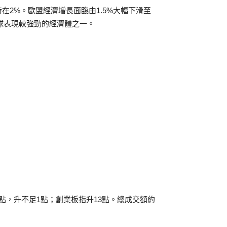
2%。歐盟經濟增長面臨由1.5%大幅下滑至
全球表現較強勁的經濟體之一。
69點，升不足1點；創業板指升13點。總成交額約