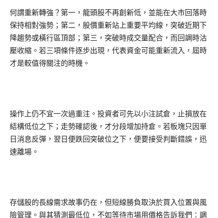
何謂重新轉強？第一，龍頭股不再創新低，並能在大市回落時
保持相對強勢；第二，股價重新站上重要平均線，突破近期下
降趨勢或橫行區頂部；第三，突破時成交量配合，而回調時沽
壓收縮。若三項條件逐步出現，代表資金可能重新流入，屆時
才是較值得關注的時機。
操作上仍不宜一次過重注。投資者可先以小注試倉，止損放在
結構低位之下；走勢確認後，才分段增加持倉。若板塊只因單
日消息反彈，翌日便跌回突破位之下，便要接受判斷錯誤，迅
速離場。
存儲股的長線需求故事仍在，但短線勝負取決於買入位置與風
險管理。與其猜測最低位，不如等待市場用價格告訴我們：調