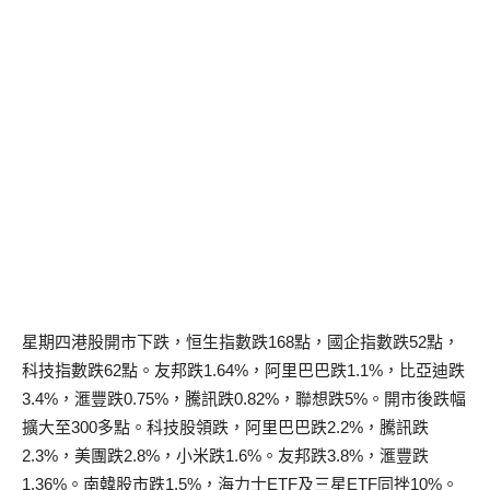
星期四港股開市下跌，恒生指數跌168點，國企指數跌52點，
科技指數跌62點。友邦跌1.64%，阿里巴巴跌1.1%，比亞迪跌
3.4%，滙豐跌0.75%，騰訊跌0.82%，聯想跌5%。開市後跌幅
擴大至300多點。科技股領跌，阿里巴巴跌2.2%，騰訊跌
2.3%，美團跌2.8%，小米跌1.6%。友邦跌3.8%，滙豐跌
1.36%。南韓股市跌1.5%，海力士ETF及三星ETF同挫10%。