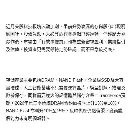
近月美股科技板塊波動加劇，早前升勢凌厲的存儲股亦出現明
顯回吐。股價急跌，未必等於行業邏輯已經逆轉；但經歷大幅
炒作後，市場由「有故事便買」轉為重新審視盈利、業績指引
及估值，投資者更需要等待走勢確認，而不是急於撈底。
存儲產業主要包括DRAM、NAND Flash、企業級SSD及大容
量硬碟。人工智能基建不只需要運算晶片，模型訓練、推理及
數據保存，同樣需要龐大的記憶體與儲存容量。TrendForce預
期，2026年第三季傳統DRAM合約價按季上升13%至18%，
NAND Flash亦料升10%至15%，反映供應仍然偏緊，廠商議
價能力未有明顯轉弱。