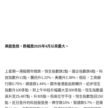
美股急挫，跌幅是2025年4月以來最大。
上星期一港股開市微跌，恒生指數跌2點，國企指數跌6點，科
技指數升11點。騰訊升1.22%，美團升2.38%。相反，工商銀
行跌0.75%，網易跌1.44%。開市後港股由跌轉升，初步恒生
指數升100多點。到上午中段升幅擴大至300多點，恒生指數最
高升至25,487點，升305點。但高位守不住，恒生指數急回150
點。近日急升的科技股急挫，稀宇跌10%，智譜跌9.7%，迅策