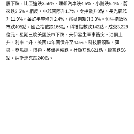
股下跌，比亞迪跌3.56%，理想汽車跌4.5%，小鵬跌5.4%，蔚
來跌3.5%。相反，中芯國際升1.7%，令指數升9點。長光辰芯
升11.9%，華虹半導體升2.4%，兆易創新升3.3%。恒生指數收
市跌405點，國企指數跌166點，科技指數跌142點，成交3,229
億元。星期三晚美國股市下跌，美伊發生軍事衝突。油價上
升，利率上升，美國10年國債升至4.5%。科技股領跌，蘋
果、亞馬遜、博通、英偉達領跌。杜瓊斯跌621點，標普跌56
點，納斯達克跌240點。