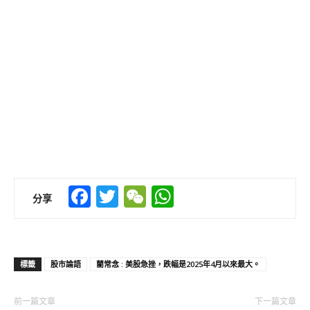
Facebook
Twitter
WeChat
WhatsApp
分享
標籤
股市論語
藺常念 : 美股急挫，跌幅是2025年4月以來最大。
前一篇文章
下一篇文章