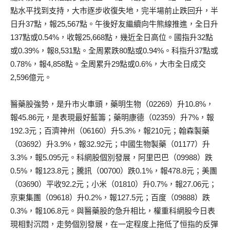
點水平找到支持，大市逐步收復失地，完半場前止跌回升，半
日升37點，報25,567點。午後好友繼續向牛熊線推進，全日升
137點或0.54%，收報25,668點，幾近全日高位。國指升32點
或0.39%，報8,531點。全周累跌80點或0.94%。科指升37點或
0.78%，報4,858點。全周累升29點或0.6%，大市全日成交
2,596億元。
醫藥股強勢，是升市火車頭，藥明生物（02269）升10.8%，
報45.86元，是表現最好藍籌；藥明康德（02359）升7%，報
192.3元；百濟神州（06160）升5.3%，報210元；翰森製藥
（03692）升3.9%，報32.92元；中國生物製藥（01177）升
3.3%，報5.095元。科網股個別發展，阿里巴巴（09988）跌
0.5%，報123.8元；騰訊（00700）跌0.1%，報478.8元；美團
（03690）平收92.2元；小米（01810）升0.7%，報27.06元；
京東集團（09618）升0.2%，報127.5元；百度（09888）跌
0.3%，報106.8元。與醫藥股的急升相比，權重科網股今日表
現相對沉悶，走勢個別發展，在一定程度上拖低了恒指的反彈