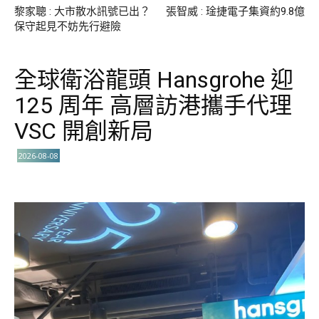
黎家聰 : 大市散水訊號已出？
張智威 : 琻捷電子集資約9.8億
保守起見不妨先行避險
全球衛浴龍頭 Hansgrohe 迎
125 周年 高層訪港攜手代理
VSC 開創新局
2026-08-08