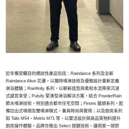
近年備受矚目的標誌性產品包括：Raindance 系列及全新
Raindance Alive 花灑，以獨特噴淋技術及優雅設計重新定義
淋浴體驗；Rainfinity 系列，以嶄新造型與柔和水流帶來沉浸
式感官享受；Pulsify 緊湊型淋浴解決方案，結合 PowderRain
節水噴淋技術，特別適合都市住宅空間；Finoris 龍頭系列，配
備拉出式噴頭及雙噴淋模式，兼具時尚與實用；以及廚房系列
如 Talis M54、Metris M71 等，以靈活設計與高品質物料提升
廚房操作體驗。品牌亦推出 Select 按鍵技術，讓用家一按即