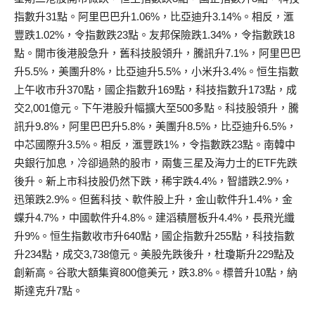
指數升31點。阿里巴巴升1.06%，比亞迪升3.14%。相反，滙
豐跌1.02%，令指數跌23點。友邦保險跌1.34%，令指數跌18
點。開市後港股急升，舊科技股領升，騰訊升7.1%，阿里巴巴
升5.5%，美團升8%，比亞迪升5.5%，小米升3.4%。恒生指數
上午收市升370點，國企指數升169點，科技指數升173點，成
交2,001億元。下午港股升幅擴大至500多點。科技股領升，騰
訊升9.8%，阿里巴巴升5.8%，美團升8.5%，比亞迪升6.5%，
中芯國際升3.5%。相反，滙豐跌1%，令指數跌23點。南韓中
央銀行加息，冷卻過熱的股市，兩隻三星及海力士的ETF先跌
後升。新上市科技股仍然下跌，稀宇跌4.4%，智譜跌2.9%，
迅策跌2.9%。但舊科技、軟件股上升，金山軟件升1.4%，金
蝶升4.7%，中國軟件升4.8%。建滔積層板升4.4%，長飛光纖
升9%。恒生指數收市升640點，國企指數升255點，科技指數
升234點，成交3,738億元。美股先跌後升，杜瓊斯升229點及
創新高。谷歌大額集資800億美元，跌3.8%。標普升10點，納
斯達克升7點。