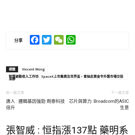
Facebook
Twitter
WeChat
WhatsApp
分享
標籤
Vincent Wong
智匯被動收入工作坊 : SpaceX上市集資及世界盃，會抽走資金令外匯市場交投
淡靜
前一篇文章
下一篇文章
唐人 : 邏輯基因強勁 劑泰科技
芯片與算力: Broadcom的ASIC
倍升
生意
張智威 : 恒指漲137點 藥明系