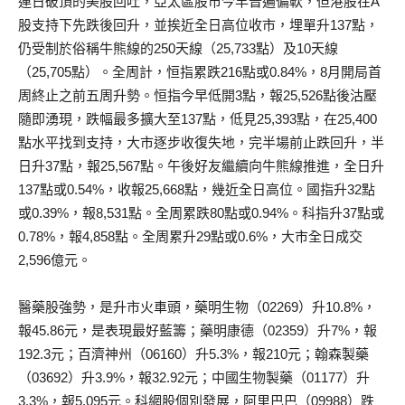
連日破頂的美股回吐，亞太區股市今早普遍偏軟，但港股在A
股支持下先跌後回升，並挨近全日高位收市，埋單升137點，
仍受制於俗稱牛熊線的250天線（25,733點）及10天線
（25,705點）。全周計，恒指累跌216點或0.84%，8月開局首
周終止之前五周升勢。恒指今早低開3點，報25,526點後沽壓
隨即湧現，跌幅最多擴大至137點，低見25,393點，在25,400
點水平找到支持，大市逐步收復失地，完半場前止跌回升，半
日升37點，報25,567點。午後好友繼續向牛熊線推進，全日升
137點或0.54%，收報25,668點，幾近全日高位。國指升32點
或0.39%，報8,531點。全周累跌80點或0.94%。科指升37點或
0.78%，報4,858點。全周累升29點或0.6%，大市全日成交
2,596億元。
醫藥股強勢，是升市火車頭，藥明生物（02269）升10.8%，
報45.86元，是表現最好藍籌；藥明康德（02359）升7%，報
192.3元；百濟神州（06160）升5.3%，報210元；翰森製藥
（03692）升3.9%，報32.92元；中國生物製藥（01177）升
3.3%，報5.095元。科網股個別發展，阿里巴巴（09988）跌