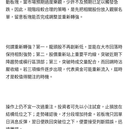
動板塊，當市場預期過度樂觀，少許不及預期已足以觸發急
跌。因此，現階段較合理的策略，是先把相關股份放入觀察名
單，留意板塊能否完成調整並重新轉強。
何謂重新轉強？第一，龍頭股不再創新低，並能在大市回落時
保持相對強勢；第二，股價重新站上重要平均線，突破近期下
降趨勢或橫行區頂部；第三，突破時成交量配合，而回調時沽
壓收縮。若三項條件逐步出現，代表資金可能重新流入，屆時
才是較值得關注的時機。
操作上仍不宜一次過重注。投資者可先以小注試倉，止損放在
結構低位之下；走勢確認後，才分段增加持倉。若板塊只因單
日消息反彈，翌日便跌回突破位之下，便要接受判斷錯誤，迅