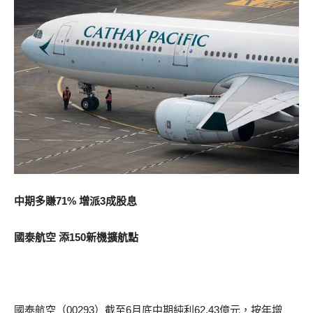
中期多賺71% 增派3成股息
國泰航空 添150新機擴航點
國泰航空（00293）截至6月底中期純利62.43億元，按年增