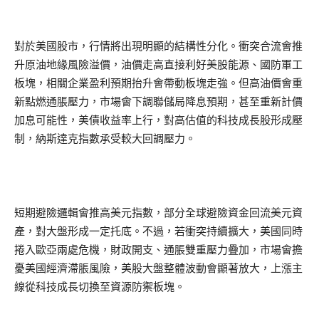
對於美國股市，行情將出現明顯的結構性分化。衝突合流會推
升原油地緣風險溢價，油價走高直接利好美股能源、國防軍工
板塊，相關企業盈利預期抬升會帶動板塊走強。但高油價會重
新點燃通脹壓力，市場會下調聯儲局降息預期，甚至重新計價
加息可能性，美債收益率上行，對高估值的科技成長股形成壓
制，納斯達克指數承受較大回調壓力。
短期避險邏輯會推高美元指數，部分全球避險資金回流美元資
產，對大盤形成一定托底。不過，若衝突持續擴大，美國同時
捲入歐亞兩處危機，財政開支、通脹雙重壓力疊加，市場會擔
憂美國經濟滯脹風險，美股大盤整體波動會顯著放大，上漲主
線從科技成長切換至資源防禦板塊。