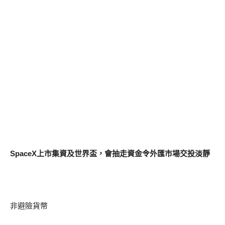
SpaceX上市集資及世界盃，會抽走資金令外匯市場交投淡靜
非避險貨幣