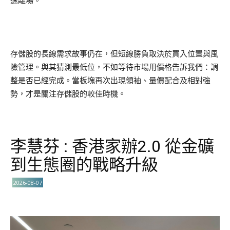
速離場。
存儲股的長線需求故事仍在，但短線勝負取決於買入位置與風
險管理。與其猜測最低位，不如等待市場用價格告訴我們：調
整是否已經完成。當板塊再次出現領袖、量價配合及相對強
勢，才是關注存儲股的較佳時機。
李慧芬 : 香港家辦2.0 從金礦
到生態圈的戰略升級
2026-08-07