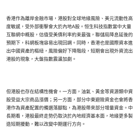
香港作為離岸金融市場，港股對全球地緣風險、美元流動性高
度敏感，受外部衝擊會大於內地A股。恒生科技指數當中大量
互聯網中概股，估值受美債利率約束最強，聯儲局降息延後的
預期下，科網板塊容易出現回調。同時，香港也是國際資本進
出中國資產的樞紐，風險偏好下降階段，短期會出現外資流出
港股的現象，大盤指數震盪加劇。
但港股也存在結構性機會。一方面，油氣、黃金等資源類中資
股受益大宗商品漲價；另一方面，部分中東避險資金也會將香
港作為資產配置的備選落腳點，為港股帶來部分增量資金。中
長期看，港股最終走勢仍取決於內地經濟基本面，地緣更多製
造短期擾動，難以改變中期運行方向。