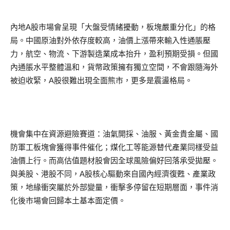
內地A股市場會呈現「大盤受情緒擾動，板塊嚴重分化」的格
局。中國原油對外依存度較高，油價上漲帶來輸入性通脹壓
力，航空、物流、下游製造業成本抬升，盈利預期受損。但國
內通脹水平整體溫和，貨幣政策擁有獨立空間，不會跟隨海外
被迫收緊，A股很難出現全面熊市，更多是震盪格局。
機會集中在資源避險賽道：油氣開採、油服、黃金貴金屬、國
防軍工板塊會獲得事件催化；煤化工等能源替代產業同樣受益
油價上行。而高估值題材股會因全球風險偏好回落承受拋壓。
與美股、港股不同，A股核心驅動來自國內經濟復甦、產業政
策，地緣衝突屬於外部變量，衝擊多停留在短期層面，事件消
化後市場會回歸本土基本面定價。