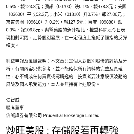
0.5%，報123.8元；騰訊（00700）跌0.1%，報478.8元；美團
（03690）平收92.2元；小米（01810）升0.7%，報27.06元；
京東集團（09618）升0.2%，報127.5元；百度（09888）跌
0.3%，報106.8元。與醫藥股的急升相比，權重科網股今日表
現相對沉悶，走勢個別發展，在一定程度上拖低了恒指的反彈
幅度。
利益申報及風險聲明：本文章只是個人對個別股份的評論及分
析，有關內容只供參考，並不能確保所有資料的完整及真確
性，亦不構成任何買賣或認購邀約。投資者要注意股價波動的
風險及個人承受能力。本人並無持有上述股份。
張智威
聯席董事
信誠證券有限公司 Prudential Brokerage Limited
炒旺美股 : 存儲股若再轉強