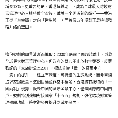
增長13%。更重要的是，香港超越瑞士，成為全球最大跨境財
富管理中心。這些數字背後，藏着一个更深刻的轉折——香港
正從「坐金礦」走向「造生態」，而首份五年規劃正是這場戰
略升級的藍圖。
這份規劃的願景清晰而進取：2030年底前全面超越瑞士，成為
全球最大財富管理中心。但政府的野心不止於數字競賽，反覆
強調的「家族辦公室2.0」，標誌着從「量」的擴張走向
「質」的提升——建立有深度、可持續的生態系統，而非單純
追求家辦數量。這個目標並非空中樓閣，香港擁有獨特的「一
國兩制」優勢，既是中國的國際金融中心，也是國際的中國門
戶。規劃特別強調對接國家「十五五」規劃，強化跨境財富管
理樞紐功能，將家辦發展提升到戰略層面。