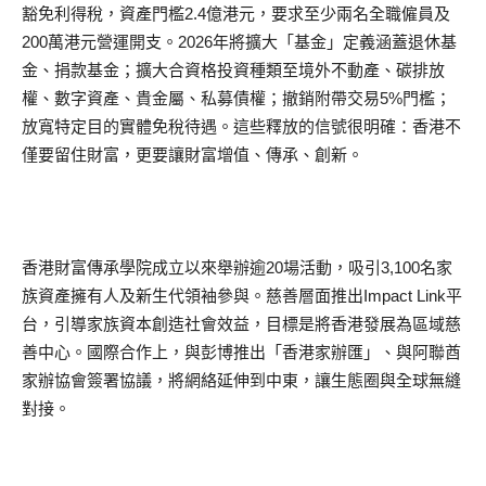
豁免利得稅，資產門檻2.4億港元，要求至少兩名全職僱員及
200萬港元營運開支。2026年將擴大「基金」定義涵蓋退休基
金、捐款基金；擴大合資格投資種類至境外不動產、碳排放
權、數字資產、貴金屬、私募債權；撤銷附帶交易5%門檻；
放寬特定目的實體免稅待遇。這些釋放的信號很明確：香港不
僅要留住財富，更要讓財富增值、傳承、創新。
香港財富傳承學院成立以來舉辦逾20場活動，吸引3,100名家
族資產擁有人及新生代領袖參與。慈善層面推出Impact Link平
台，引導家族資本創造社會效益，目標是將香港發展為區域慈
善中心。國際合作上，與彭博推出「香港家辦匯」、與阿聯酋
家辦協會簽署協議，將網絡延伸到中東，讓生態圈與全球無縫
對接。