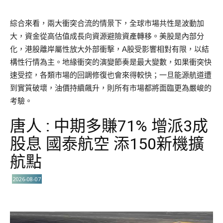
綜合來看，兩大衝突合流的情景下，全球市場共性是波動加
大，資金從高估值成長向資源避險資產轉移。美股是內部分
化，港股離岸屬性放大外部衝擊，A股受影響相對有限，以結
構性行情為主。地緣衝突的演變節奏是最大變數，如果衝突快
速受控，各類市場的回調修復也會來得較快；一旦能源航道遭
到實質破壞，油價持續飆升，則所有市場都將面臨更為嚴峻的
考驗。
唐人 : 中期多賺71% 增派3成
股息 國泰航空 添150新機擴
航點
2026-08-07