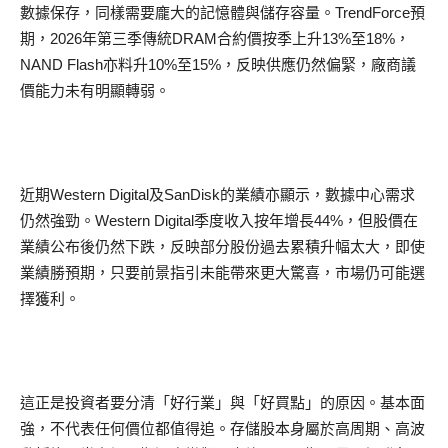
數據保存，同樣需要龐大的記憶體與儲存容量。TrendForce預
期，2026年第三季傳統DRAM合約價按季上升13%至18%，
NAND Flash亦料升10%至15%，反映供應仍然偏緊，廠商議
價能力未有明顯轉弱。
近期Western Digital及SanDisk的業績亦顯示，數據中心需求
仍然強勁。Western Digital季度收入按年增長44%，但股價在
業績公布後仍然下跌，反映部分股份過去累積升幅太大，即使
業績勝預期，只要前景指引未能帶來更大驚喜，市場仍可能選
擇獲利。
這正是投資者要分清「好行業」與「好買點」的原因。基本面
強，不代表任何價位都值得追。存儲股本身屬於高周期、高波