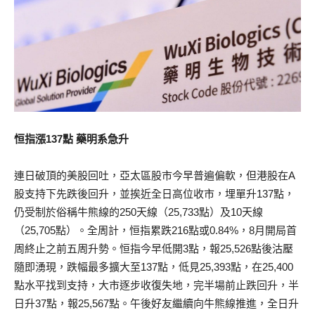
恒指漲137點 藥明系急升
連日破頂的美股回吐，亞太區股市今早普遍偏軟，但港股在A
股支持下先跌後回升，並挨近全日高位收市，埋單升137點，
仍受制於俗稱牛熊線的250天線（25,733點）及10天線
（25,705點）。全周計，恒指累跌216點或0.84%，8月開局首
周終止之前五周升勢。恒指今早低開3點，報25,526點後沽壓
隨即湧現，跌幅最多擴大至137點，低見25,393點，在25,400
點水平找到支持，大市逐步收復失地，完半場前止跌回升，半
日升37點，報25,567點。午後好友繼續向牛熊線推進，全日升