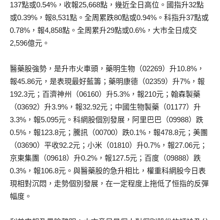
137點或0.54%，收報25,668點，幾近全日高位。國指升32點
或0.39%，報8,531點。全周累跌80點或0.94%。科指升37點或
0.78%，報4,858點。全周累升29點或0.6%，大市全日成交
2,596億元。
醫藥股強勢，是升市火車頭，藥明生物（02269）升10.8%，
報45.86元，是表現最好藍籌；藥明康德（02359）升7%，報
192.3元；百濟神州（06160）升5.3%，報210元；翰森製藥
（03692）升3.9%，報32.92元；中國生物製藥（01177）升
3.3%，報5.095元。科網股個別發展，阿里巴巴（09988）跌
0.5%，報123.8元；騰訊（00700）跌0.1%，報478.8元；美團
（03690）平收92.2元；小米（01810）升0.7%，報27.06元；
京東集團（09618）升0.2%，報127.5元；百度（09888）跌
0.3%，報106.8元。與醫藥股的急升相比，權重科網股今日表
現相對沉悶，走勢個別發展，在一定程度上拖低了恒指的反彈
幅度。