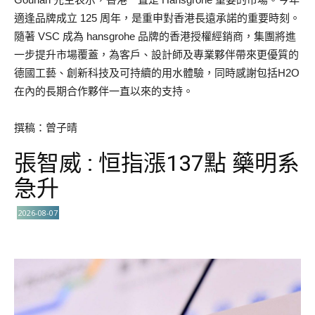
適逢品牌成立 125 周年，是重申對香港長遠承諾的重要時刻。
隨著 VSC 成為 hansgrohe 品牌的香港授權經銷商，集團將進
一步提升市場覆蓋，為客戶、設計師及專業夥伴帶來更優質的
德國工藝、創新科技及可持續的用水體驗，同時感謝包括H2O
在內的長期合作夥伴一直以來的支持。
撰稿：曾子晴
張智威 : 恒指漲137點 藥明系
急升
2026-08-07