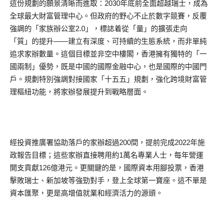
這份規劃的願景清晰而進取：2030年底前全面超越瑞士，成為
全球最大財富管理中心。但政府的野心不止於數字競賽，反覆
強調的「家族辦公室2.0」，標誌着從「量」的擴張走向
「質」的提升——建立有深度、可持續的生態系統，而非單純
追求家辦數量。這個目標並非空中樓閣，香港擁有獨特的「一
國兩制」優勢，既是中國的國際金融中心，也是國際的中國門
戶。規劃特別強調對接國家「十五五」規劃，強化跨境財富管
理樞紐功能，將家辦發展提升到戰略層面。
經投資推廣署協助落戶的家辦超過200間，提前完成2022年施
政報告目標；這些家辦直接聘用約1萬名專業人士，每年營運
開支貢獻126億港元。更關鍵的是，國際資本用腳投票，香港
擊敗瑞士、新加坡等強勁對手，登上全球第一寶座。這不單是
資本匯聚，更是高增值就業和經濟活力的源頭。