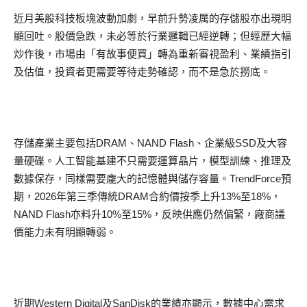
近月美股科技板塊波動加劇，早前升勢凌厲的存儲股亦出現明
顯回吐。股價急跌，未必等於行業邏輯已經逆轉；但經歷大幅
炒作後，市場由「有故事便買」轉為重新審視盈利、業績指引
及估值，投資者更需要等待走勢確認，而不是急於撈底。
存儲產業主要包括DRAM、NAND Flash、企業級SSD及大容
量硬碟。人工智能基建不只需要運算晶片，模型訓練、推理及
數據保存，同樣需要龐大的記憶體與儲存容量。TrendForce預
期，2026年第三季傳統DRAM合約價按季上升13%至18%，
NAND Flash亦料升10%至15%，反映供應仍然偏緊，廠商議
價能力未有明顯轉弱。
近期Western Digital及SanDisk的業績亦顯示，數據中心需求