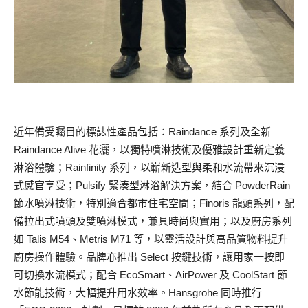
近年備受矚目的標誌性產品包括：Raindance 系列及全新
Raindance Alive 花灑，以獨特噴淋技術及優雅設計重新定義
淋浴體驗；Rainfinity 系列，以嶄新造型與柔和水流帶來沉浸
式感官享受；Pulsify 緊湊型淋浴解決方案，結合 PowderRain
節水噴淋技術，特別適合都市住宅空間；Finoris 龍頭系列，配
備拉出式噴頭及雙噴淋模式，兼具時尚與實用；以及廚房系列
如 Talis M54、Metris M71 等，以靈活設計與高品質物料提升
廚房操作體驗。品牌亦推出 Select 按鍵技術，讓用家一按即
可切換水流模式；配合 EcoSmart、AirPower 及 CoolStart 節
水節能技術，大幅提升用水效率。Hansgrohe 同時推行