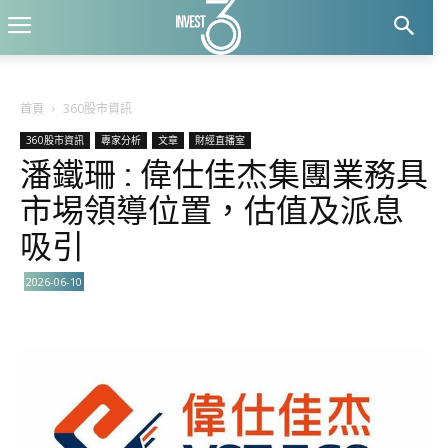
首頁
360股市資訊
360股市資訊
專家分析
文章
財經直播室
潘鐵珊 : 偉仕佳杰集團業務具
市埸領導位置，估值及派息
吸引
2026-06-10