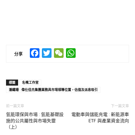
Facebook
Twitter
WeChat
WhatsApp
分享
標籤
名嘴工作室
潘鐵珊 : 偉仕佳杰集團業務具市埸領導位置，估值及派息吸引
前一篇文章
下一篇文章
氫能環保與市場 : 氫能基礎設
電動車與儲能充電 : 新能源車
施的公共屬性與市場失靈
ETF 與產業資金流向
（上）