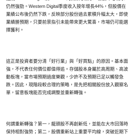
仍然強勁。Western Digital季度收入按年增長44%，但股價在
業績公布後仍然下跌，反映部分股份過去累積升幅太大，即使
業績勝預期，只要前景指引未能帶來更大驚喜，市場仍可能選
擇獲利。
這正是投資者要分清「好行業」與「好買點」的原因。基本面
強，不代表任何價位都值得追。存儲股本身屬於高周期、高波
動板塊，當市場預期過度樂觀，少許不及預期已足以觸發急
跌。因此，現階段較合理的策略，是先把相關股份放入觀察名
單，留意板塊能否完成調整並重新轉強。
何謂重新轉強？第一，龍頭股不再創新低，並能在大市回落時
保持相對強勢；第二，股價重新站上重要平均線，突破近期下