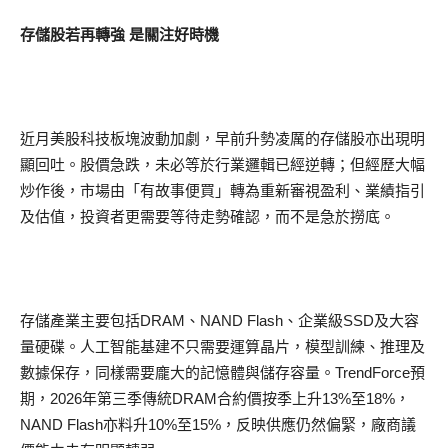
存儲股若再轉強 是關注好時機
近月美股科技板塊波動加劇，早前升勢凌厲的存儲股亦出現明
顯回吐。股價急跌，未必等於行業邏輯已經逆轉；但經歷大幅
炒作後，市場由「有故事便買」轉為重新審視盈利、業績指引
及估值，投資者更需要等待走勢確認，而不是急於撈底。
存儲產業主要包括DRAM、NAND Flash、企業級SSD及大容
量硬碟。人工智能基建不只需要運算晶片，模型訓練、推理及
數據保存，同樣需要龐大的記憶體與儲存容量。TrendForce預
期，2026年第三季傳統DRAM合約價按季上升13%至18%，
NAND Flash亦料升10%至15%，反映供應仍然偏緊，廠商議