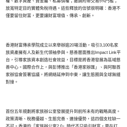
權、數字資產、貴金屬、私募債權；撤銷附帶交易5%門檻；
放寬特定目的實體免稅待遇。這些釋放的信號很明確：香港不
僅要留住財富，更要讓財富增值、傳承、創新。
香港財富傳承學院成立以來舉辦逾20場活動，吸引3,100名家
族資產擁有人及新生代領袖參與。慈善層面推出Impact Link平
台，引導家族資本創造社會效益，目標是將香港發展為區域慈
善中心。國際合作上，與彭博推出「香港家辦匯」、與阿聯酋
家辦協會簽署協議，將網絡延伸到中東，讓生態圈與全球無縫
對接。
首份五年規劃將家族辦公室發展提升到前所未有的戰略高度。
政策清晰、稅務優越、生態完善、連接優勢，這四個支柱缺一
不可。香港的「家族辦公室2.0」時代不只吸引財富，更在打