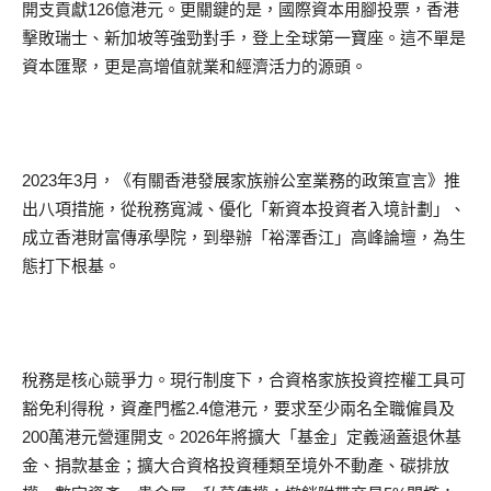
開支貢獻126億港元。更關鍵的是，國際資本用腳投票，香港
擊敗瑞士、新加坡等強勁對手，登上全球第一寶座。這不單是
資本匯聚，更是高增值就業和經濟活力的源頭。
2023年3月，《有關香港發展家族辦公室業務的政策宣言》推
出八項措施，從稅務寬減、優化「新資本投資者入境計劃」、
成立香港財富傳承學院，到舉辦「裕澤香江」高峰論壇，為生
態打下根基。
稅務是核心競爭力。現行制度下，合資格家族投資控權工具可
豁免利得稅，資產門檻2.4億港元，要求至少兩名全職僱員及
200萬港元營運開支。2026年將擴大「基金」定義涵蓋退休基
金、捐款基金；擴大合資格投資種類至境外不動產、碳排放