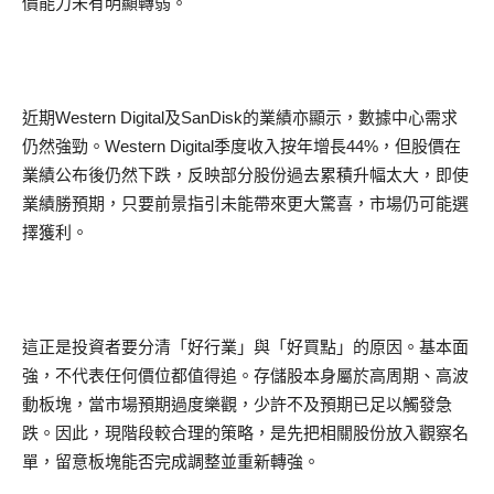
價能力未有明顯轉弱。
近期Western Digital及SanDisk的業績亦顯示，數據中心需求
仍然強勁。Western Digital季度收入按年增長44%，但股價在
業績公布後仍然下跌，反映部分股份過去累積升幅太大，即使
業績勝預期，只要前景指引未能帶來更大驚喜，市場仍可能選
擇獲利。
這正是投資者要分清「好行業」與「好買點」的原因。基本面
強，不代表任何價位都值得追。存儲股本身屬於高周期、高波
動板塊，當市場預期過度樂觀，少許不及預期已足以觸發急
跌。因此，現階段較合理的策略，是先把相關股份放入觀察名
單，留意板塊能否完成調整並重新轉強。