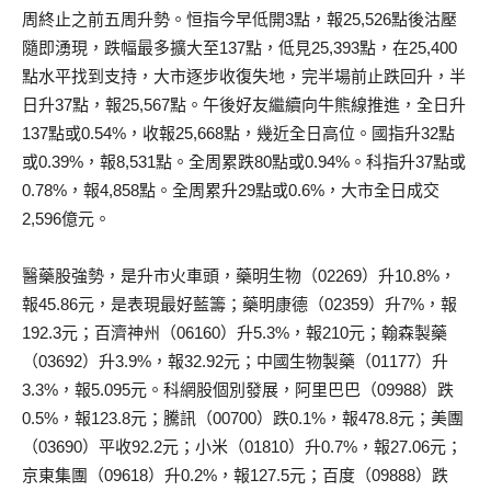
周終止之前五周升勢。恒指今早低開3點，報25,526點後沽壓
隨即湧現，跌幅最多擴大至137點，低見25,393點，在25,400
點水平找到支持，大市逐步收復失地，完半場前止跌回升，半
日升37點，報25,567點。午後好友繼續向牛熊線推進，全日升
137點或0.54%，收報25,668點，幾近全日高位。國指升32點
或0.39%，報8,531點。全周累跌80點或0.94%。科指升37點或
0.78%，報4,858點。全周累升29點或0.6%，大市全日成交
2,596億元。
醫藥股強勢，是升市火車頭，藥明生物（02269）升10.8%，
報45.86元，是表現最好藍籌；藥明康德（02359）升7%，報
192.3元；百濟神州（06160）升5.3%，報210元；翰森製藥
（03692）升3.9%，報32.92元；中國生物製藥（01177）升
3.3%，報5.095元。科網股個別發展，阿里巴巴（09988）跌
0.5%，報123.8元；騰訊（00700）跌0.1%，報478.8元；美團
（03690）平收92.2元；小米（01810）升0.7%，報27.06元；
京東集團（09618）升0.2%，報127.5元；百度（09888）跌