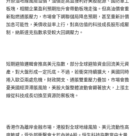
升原油地緣風險溢價，油價走高直接利好美股能源、國防軍工
板塊，相關企業盈利預期抬升會帶動板塊走強。但高油價會重
新點燃通脹壓力，市場會下調聯儲局降息預期，甚至重新計價
加息可能性，美債收益率上行，對高估值的科技成長股形成壓
制，納斯達克指數承受較大回調壓力。
短期避險邏輯會推高美元指數，部分全球避險資金回流美元資
產，對大盤形成一定托底。不過，若衝突持續擴大，美國同時
捲入歐亞兩處危機，財政開支、通脹雙重壓力疊加，市場會擔
憂美國經濟滯脹風險，美股大盤整體波動會顯著放大，上漲主
線從科技成長切換至資源防禦板塊。
香港作為離岸金融市場，港股對全球地緣風險、美元流動性高
度敏感，受外部衝擊會大於內地A股。恒生科技指數當中大量