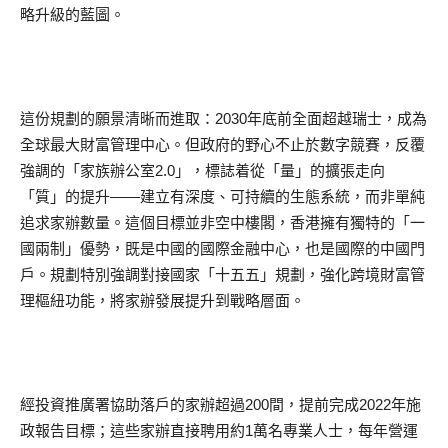
略升級的藍圖。
這份規劃的願景清晰而進取：2030年底前全面超越瑞士，成為
全球最大財富管理中心。但政府的野心不止於數字競賽，反覆
強調的「家族辦公室2.0」，標誌着從「量」的擴張走向
「質」的提升——建立有深度、可持續的生態系統，而非單純
追求家辦數量。這個目標並非空中樓閣，香港擁有獨特的「一
國兩制」優勢，既是中國的國際金融中心，也是國際的中國門
戶。規劃特別強調對接國家「十五五」規劃，強化跨境財富管
理樞紐功能，將家辦發展提升到戰略層面。
經投資推廣署協助落戶的家辦超過200間，提前完成2022年施
政報告目標；這些家辦直接聘用約1萬名專業人士，每年營運