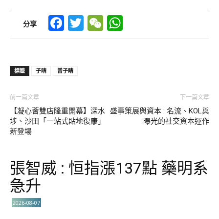
Facebook
Twitter
WeChat
WhatsApp
分享
標籤
子晴
曾子晴
前一篇文章
下一篇文章
【凝心薈雙店隆重開幕】深水
盛事策展與資本 : 名流、KOL與
埗、沙田「一站式貼地復康」
曝光的社交資本運作
新登場
張智威 : 恒指漲137點 藥明系
急升
2026-08-07