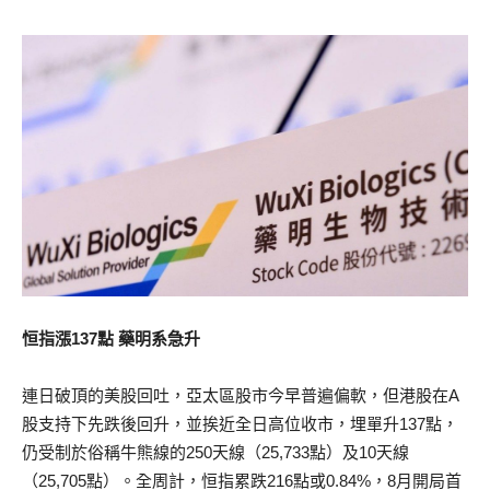
恒指漲137點 藥明系急升
連日破頂的美股回吐，亞太區股市今早普遍偏軟，但港股在A
股支持下先跌後回升，並挨近全日高位收市，埋單升137點，
仍受制於俗稱牛熊線的250天線（25,733點）及10天線
（25,705點）。全周計，恒指累跌216點或0.84%，8月開局首