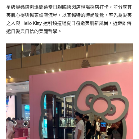
星級靚媽陳凱琳開幕當日親臨快閃店現場探店打卡，並分享其
美肌心得與獨家護膚流程，以其獨特的時尚觸覺，率先為愛美
之人與 Hello Kitty 迷引領這場夏日粉嫩美肌新風尚，近距離傳
遞自愛與自信的美麗哲學。