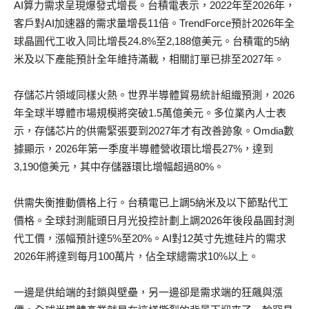
AI算力需求呈現爆發式增長。台積電表示，2022年至2026年，
客戶對AI加速器的需求量增長11倍。TrendForce預計2026年全
球晶圓代工收入同比增長24.8%至2,188億美元。台積電的5納
米及以下產能預計全年維持滿載，相關訂單已排至2027年。
存儲芯片領域同樣火熱。世界半導體貿易統計組織預測，2026
年全球半導體市場規模將突破1.5萬億美元。多位業內人士表
示，存儲芯片的供需緊張要到2027年才有改善跡象。Omdia數
據顯示，2026年第一季度半導體營收環比增長27%，達到
3,190億美元，其中存儲器環比增幅超過80%。
供需失衡推動價格上行。台積電已上調5納米及以下節點代工
價格。全球封測龍頭日月光投控計劃上調2026年後段晶圓封測
代工價，漲幅預計達5%至20%。AI對12英寸先進硅片的需求
2026年將達到每月100萬片，佔全球總需求10%以上。
一邊是供給端的封鎖與壁壘，另一邊卻是需求端的狂飆與漲