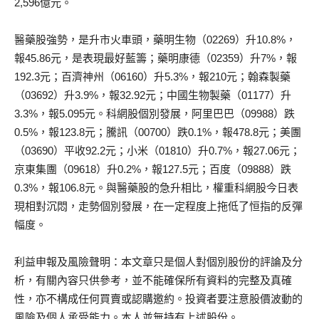
2,596億元。
醫藥股強勢，是升市火車頭，藥明生物（02269）升10.8%，
報45.86元，是表現最好藍籌；藥明康德（02359）升7%，報
192.3元；百濟神州（06160）升5.3%，報210元；翰森製藥
（03692）升3.9%，報32.92元；中國生物製藥（01177）升
3.3%，報5.095元。科網股個別發展，阿里巴巴（09988）跌
0.5%，報123.8元；騰訊（00700）跌0.1%，報478.8元；美團
（03690）平收92.2元；小米（01810）升0.7%，報27.06元；
京東集團（09618）升0.2%，報127.5元；百度（09888）跌
0.3%，報106.8元。與醫藥股的急升相比，權重科網股今日表
現相對沉悶，走勢個別發展，在一定程度上拖低了恒指的反彈
幅度。
利益申報及風險聲明：本文章只是個人對個別股份的評論及分
析，有關內容只供參考，並不能確保所有資料的完整及真確
性，亦不構成任何買賣或認購邀約。投資者要注意股價波動的
風險及個人承受能力。本人並無持有上述股份。