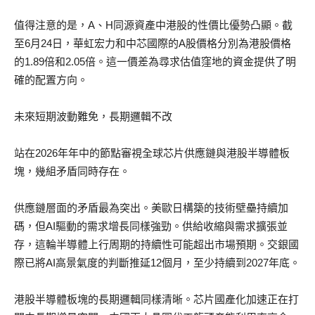
值得注意的是，A、H同源資產中港股的性價比優勢凸顯。截
至6月24日，華虹宏力和中芯國際的A股價格分別為港股價格
的1.89倍和2.05倍。這一價差為尋求估值窪地的資金提供了明
確的配置方向。
未來短期波動難免，長期邏輯不改
站在2026年年中的節點審視全球芯片供應鏈與港股半導體板
塊，幾組矛盾同時存在。
供應鏈層面的矛盾最為突出。美歐日構築的技術壁壘持續加
碼，但AI驅動的需求增長同樣強勁。供給收縮與需求擴張並
存，這輪半導體上行周期的持續性可能超出市場預期。交銀國
際已將AI高景氣度的判斷推延12個月，至少持續到2027年底。
港股半導體板塊的長期邏輯同樣清晰。芯片國產化加速正在打