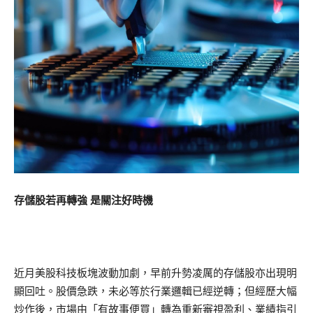
存儲股若再轉強 是關注好時機
近月美股科技板塊波動加劇，早前升勢凌厲的存儲股亦出現明
顯回吐。股價急跌，未必等於行業邏輯已經逆轉；但經歷大幅
炒作後，市場由「有故事便買」轉為重新審視盈利、業績指引