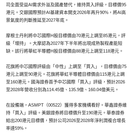
司全面受益AI需求外溢及國產替代，維持買入評級，目標價95
港元。交銀國際預計AI基建資本開支2026年再升90%，將AI高
景氣度的判斷推延至2027年底。
摩根士丹利將中芯國際H股目標價由70港元上調至85港元，評
級「增持」。大摩認為2027年下半年將出現成熟製程產能短
缺。該行將華虹半導體H股目標價由88港元上調至118港元。
花旗將中芯國際評級由「中性」上調至「買入」，目標價由75
港元上調至90港元。花旗將華虹半導體目標價由115港元上調
至160港元。國海證券首予中芯國際「買入」評級，預計2026
至2028年營收分別為114.45億、135.9億、160.04億美元。
在設備端，ASMPT（00522）獲得多家機構看好。華鑫證券維
持「買入」評級。美銀證券將目標價升至190港元。華泰證券
給出200港元目標價，預計公司2026至2028年淨利潤複合增長
率達59%。