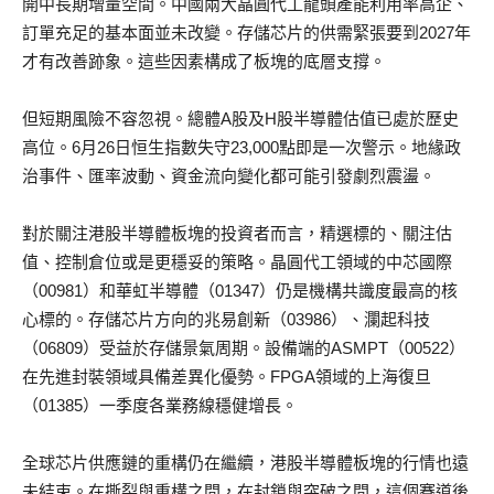
開中長期增量空間。中國兩大晶圓代工龍頭產能利用率高企、
訂單充足的基本面並未改變。存儲芯片的供需緊張要到2027年
才有改善跡象。這些因素構成了板塊的底層支撐。
但短期風險不容忽視。總體A股及H股半導體估值已處於歷史
高位。6月26日恒生指數失守23,000點即是一次警示。地緣政
治事件、匯率波動、資金流向變化都可能引發劇烈震盪。
對於關注港股半導體板塊的投資者而言，精選標的、關注估
值、控制倉位或是更穩妥的策略。晶圓代工領域的中芯國際
（00981）和華虹半導體（01347）仍是機構共識度最高的核
心標的。存儲芯片方向的兆易創新（03986）、瀾起科技
（06809）受益於存儲景氣周期。設備端的ASMPT（00522）
在先進封裝領域具備差異化優勢。FPGA領域的上海復旦
（01385）一季度各業務線穩健增長。
全球芯片供應鏈的重構仍在繼續，港股半導體板塊的行情也遠
未結束。在撕裂與重構之間，在封鎖與突破之間，這個賽道後