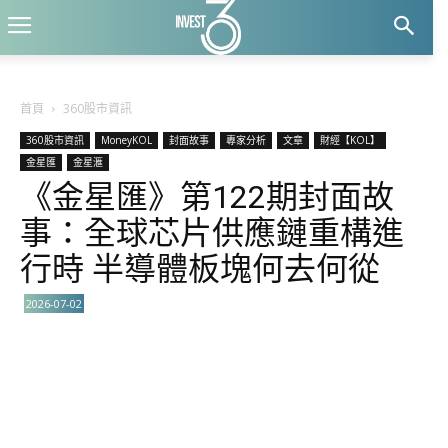
首頁
360股市資訊
360股市資訊
MoneyKOL
封面故事
專家分析
文章
財經【KOL】
金星匯
金星滙
《金星匯》第122期封面故
事：全球芯片供應鏈重構進
行時 半導體板塊何去何從
2026-07-02