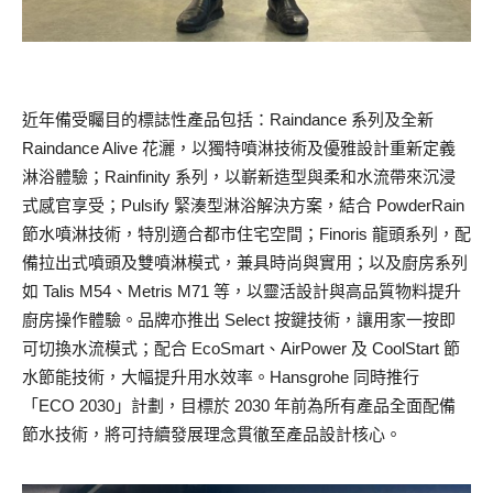
近年備受矚目的標誌性產品包括：Raindance 系列及全新
Raindance Alive 花灑，以獨特噴淋技術及優雅設計重新定義
淋浴體驗；Rainfinity 系列，以嶄新造型與柔和水流帶來沉浸
式感官享受；Pulsify 緊湊型淋浴解決方案，結合 PowderRain
節水噴淋技術，特別適合都市住宅空間；Finoris 龍頭系列，配
備拉出式噴頭及雙噴淋模式，兼具時尚與實用；以及廚房系列
如 Talis M54、Metris M71 等，以靈活設計與高品質物料提升
廚房操作體驗。品牌亦推出 Select 按鍵技術，讓用家一按即
可切換水流模式；配合 EcoSmart、AirPower 及 CoolStart 節
水節能技術，大幅提升用水效率。Hansgrohe 同時推行
「ECO 2030」計劃，目標於 2030 年前為所有產品全面配備
節水技術，將可持續發展理念貫徹至產品設計核心。