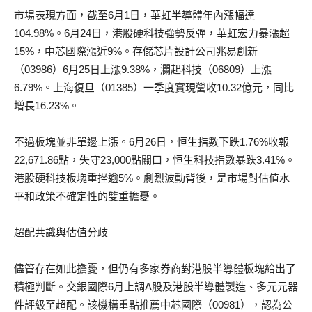
市場表現方面，截至6月1日，華虹半導體年內漲幅達
104.98%。6月24日，港股硬科技強勢反彈，華虹宏力暴漲超
15%，中芯國際漲近9%。存儲芯片設計公司兆易創新
（03986）6月25日上漲9.38%，瀾起科技（06809）上漲
6.79%。上海復旦（01385）一季度實現營收10.32億元，同比
增長16.23%。
不過板塊並非單邊上漲。6月26日，恒生指數下跌1.76%收報
22,671.86點，失守23,000點關口，恒生科技指數暴跌3.41%。
港股硬科技板塊重挫逾5%。劇烈波動背後，是市場對估值水
平和政策不確定性的雙重擔憂。
超配共識與估值分歧
儘管存在如此擔憂，但仍有多家券商對港股半導體板塊給出了
積極判斷。交銀國際6月上調A股及港股半導體製造、多元元器
件評級至超配。該機構重點推薦中芯國際（00981），認為公