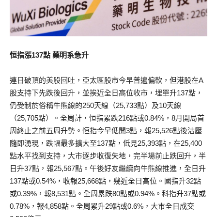
恒指漲137點 藥明系急升
連日破頂的美股回吐，亞太區股市今早普遍偏軟，但港股在A
股支持下先跌後回升，並挨近全日高位收市，埋單升137點，
仍受制於俗稱牛熊線的250天線（25,733點）及10天線
（25,705點）。全周計，恒指累跌216點或0.84%，8月開局首
周終止之前五周升勢。恒指今早低開3點，報25,526點後沽壓
隨即湧現，跌幅最多擴大至137點，低見25,393點，在25,400
點水平找到支持，大市逐步收復失地，完半場前止跌回升，半
日升37點，報25,567點。午後好友繼續向牛熊線推進，全日升
137點或0.54%，收報25,668點，幾近全日高位。國指升32點
或0.39%，報8,531點。全周累跌80點或0.94%。科指升37點或
0.78%，報4,858點。全周累升29點或0.6%，大市全日成交