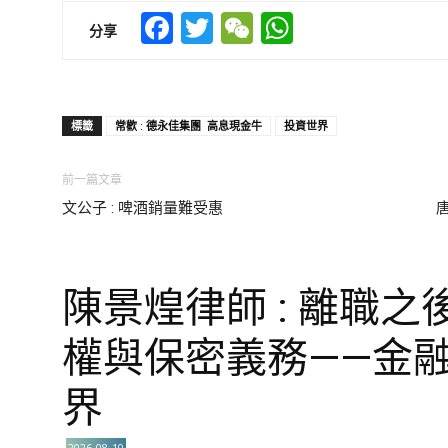
Facebook
Twitter
WeChat
WhatsApp
分享
標籤
常歡 : 德永佳集團 高息現金牛
投資世界
前一篇文章
文公子 : 啤酒銷量難受惠
陳景煌律師 : 離職之
權與保密義務——金
界
2026-08-10