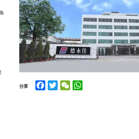
為
業
Facebook
Twitter
WeChat
WhatsApp
分享