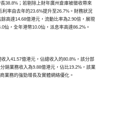
長38.8%；若剔除上財年廣州倉庫被徵收帶來
利率由去年的23.6%提升至26.7%。財務狀況
達14.68億港元，流動比率為2.90倍，展現
仙，全年港幣10.0仙，派息率高達86.2%。
41.57億港元，佔總收入的80.8%，該分部
及分銷業務收入為9.88億港元，佔比19.2%，該業
電商業務的強勁增長及實體網絡優化。