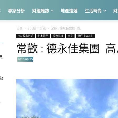
事
專家分析
財經雜誌
地產速遞
生活時尚
財
首頁
360股市資訊
常歡 : 德永佳集團 高...
360股市資訊
名家觀點
投資先機
文章
財經【KOL】
常歡 : 德永佳集團 
知
員
2026-06-25
部
作