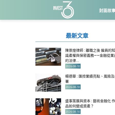
封面故
最新文章
陳景煌律師 : 離職之後 僱員的
識產權與保密義務——金融從業
的法律...
2026-08-10
楊德華 : 匯控業績亮點、風險及
署
2026-08-10
盛事策展與資本 : 藝術金融化 
品如何變成資產？
2026-08-10