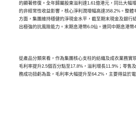
的顯著修復。全年歸屬股東溢利達1.61億港元，同比大幅增
的非經常性收益影響，核心淨利潤增幅高達358.2%。整體毛
方面，集團維持穩健的淨現金水平，截至期末現金及銀行結餘高
出極強的抗風險能力。末期息港幣6.0仙。連同中期息港幣4.0
從產品分類來看，作為集團核心支柱的紡織及成衣業務實現收入
毛利率提升2.5個百分點至17.8%，溢利增長11.9%；零售
務成功扭虧為盈，毛利率大幅提升至64.2%，主要得益於