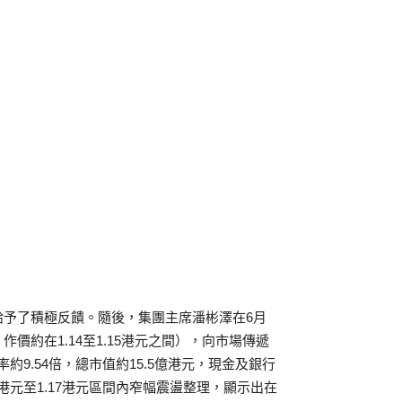
給予了積極反饋。隨後，集團主席潘彬澤在6月
約在1.14至1.15港元之間），向市場傳遞
約9.54倍，總市值約15.5億港元，現金及銀行
10港元至1.17港元區間內窄幅震盪整理，顯示出在