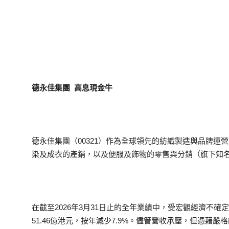
德永佳集團 高息現金牛
德永佳集團（00321）作為全球領先的紡織製造與品牌運
染及成衣的產銷，以及便服及飾物的零售與分銷（旗下知名品
在截至2026年3月31日止的全年業績中，受宏觀經濟不
51.46億港元，按年減少7.9%。儘管營收承壓，但憑藉