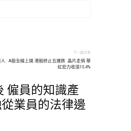
下一篇文章
唐人 : A股全線上揚 港股終止五連跌 晶片走俏 華
虹宏力收漲15.4%
後 僱員的知識產
融從業員的法律邊