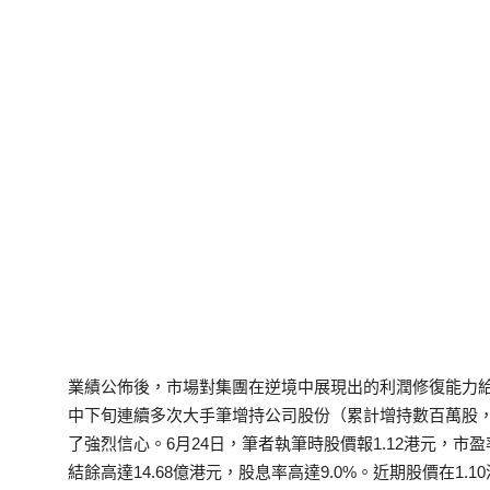
業績公佈後，市場對集團在逆境中展現出的利潤修復能力
中下旬連續多次大手筆增持公司股份（累計增持數百萬股，作價
了強烈信心。6月24日，筆者執筆時股價報1.12港元，市盈率
結餘高達14.68億港元，股息率高達9.0%。近期股價在1.