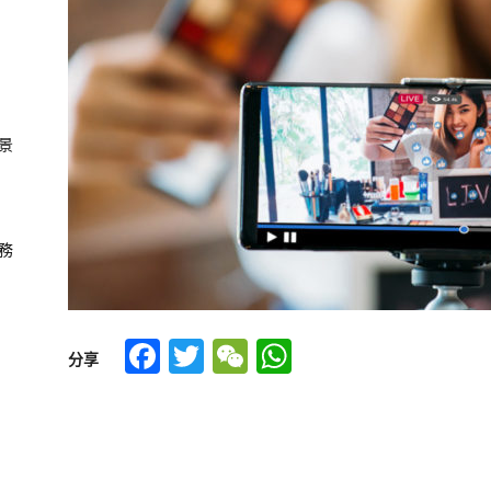
景
務
Facebook
Twitter
WeChat
WhatsApp
分享