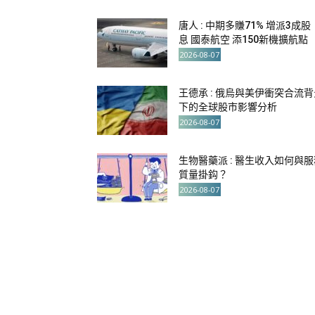
唐人 : 中期多賺71% 增派3成股
息 國泰航空 添150新機擴航點
2026-08-07
王德承 : 俄烏與美伊衝突合流背
下的全球股市影響分析
2026-08-07
生物醫藥派 : 醫生收入如何與服
質量掛鈎？
2026-08-07