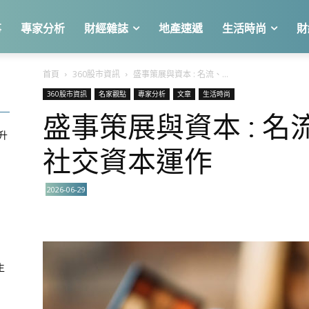
事
專家分析
財經雜誌
地產速遞
生活時尚
財
首頁
360股市資訊
盛事策展與資本 : 名流、...
360股市資訊
名家觀點
專家分析
文章
生活時尚
盛事策展與資本 : 名
急升
社交資本運作
2026-06-29
關
生