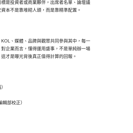
目標是投資者或商業夥伴，出席者名單、論壇議
交資本不是靠堆砌人頭，而是靠精準配置。
KOL、媒體、品牌與觀眾共同參與其中，每一
。對企業而言，懂得運用盛事，不是單純辦一場
。這才是曝光背後真正值得計算的回報。
議）
匯編輯部校正）