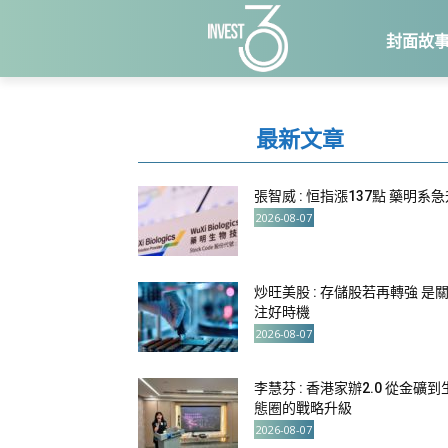
封面故
最新文章
張智威 : 恒指漲137點 藥明系
2026-08-07
炒旺美股 : 存儲股若再轉強 是
注好時機
2026-08-07
李慧芬 : 香港家辦2.0 從金礦到
態圈的戰略升級
2026-08-07