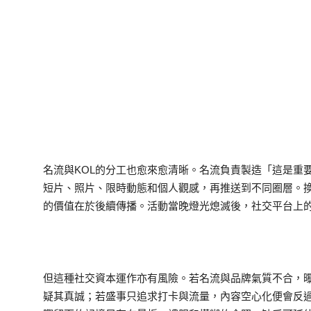
名流與KOL的分工也愈來愈清晰。名流負責製造「這是重
短片、照片、限時動態和個人觀感，再推送到不同圈層。
的價值在於後續傳播。活動當晚燈光熄滅後，社交平台上
但這種社交資本運作亦有風險。若名流與品牌氣質不合，曝
疑其真誠；若盛事只追求打卡與流量，內容空心化便會反