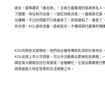
過去，盛事講究「誰出席」。主辦方最重視的是政商名人
了圈層、地位與可信度。一張紅地氈合照、一篇報章花絮
光邏輯。今日的問題不只是誰來了，而是誰拍了、誰發了
供光環，KOL提供流量，兩者結合，才構成現代盛事的傳
KOL的角色尤其微妙。他們未必擁有傳統名流的社會地位
KOL出席上市公司酒會，可以令活動看似更接近投資圈；
牌從高冷櫥窗拉回日常語境。這種轉化，正是品牌願意付費
而是被放入特定受眾的生活想像之中。