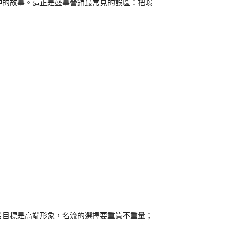
伸的故事。這正是盛事營銷最常見的誤區：把曝
若目標是高端形象，名流的選擇要重質不重量；