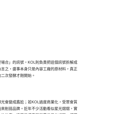
要場合」的訊號，KOL則負責把這個訊號拆解成
換言之，盛事本身只是內容工廠的原材料，真正
的二次發酵才剛開始。
光會變成尷尬；若KOL過度商業化，受眾會質
過來削弱品牌。近年不少活動看似星光熠熠，實