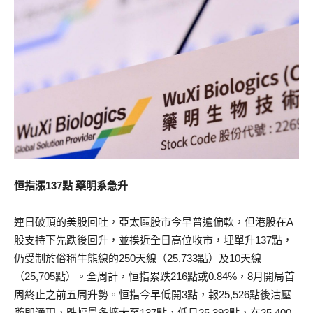
恒指漲137點 藥明系急升
連日破頂的美股回吐，亞太區股市今早普遍偏軟，但港股在A
股支持下先跌後回升，並挨近全日高位收市，埋單升137點，
仍受制於俗稱牛熊線的250天線（25,733點）及10天線
（25,705點）。全周計，恒指累跌216點或0.84%，8月開局首
周終止之前五周升勢。恒指今早低開3點，報25,526點後沽壓
隨即湧現，跌幅最多擴大至137點，低見25,393點，在25,400