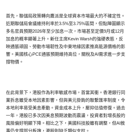
首先，聯儲局政策轉向鷹派是全球資本市場最大的不確定性。
近期聯儲局會議維持利率於3.5%至3.75%區間，但點陣圖顯示
多名官員預期2026年至少加息一次，市場甚至定價9月或12月
加息的概率顯著上升。新任主席Kevin Warsh的強硬表態，反
映通脹頑固、勞動市場韌性及中東地緣因素推高能源價格的影
響。美國核心PCE通脹預期維持高位，關稅及AI需求進一步支
撐物價。
在此背景下，港股作為利率敏感市場，首當其衝。香港銀行同
業拆息雖受本地因素影響，但與美元掛鉤的聯繫匯率制度，令
本地利率易受美息牽動。資金成本上升，壓抑估值修復。過去
一年，港股已多次因美息預期波動而震盪，投資者對增長股的
風險偏好明顯下降。相比之下，美國科技股雖有調整，但AI敘
事仍支撐部分板塊，港股則缺乏類似支柱。