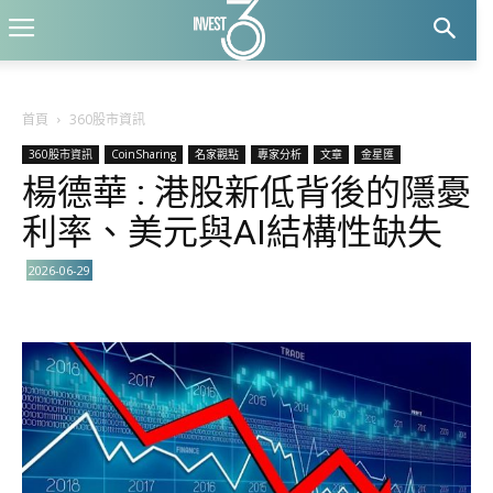
首頁
360股市資訊
360股市資訊
CoinSharing
名家觀點
專家分析
文章
金星匯
楊德華 : 港股新低背後的隱憂
利率、美元與AI結構性缺失
2026-06-29