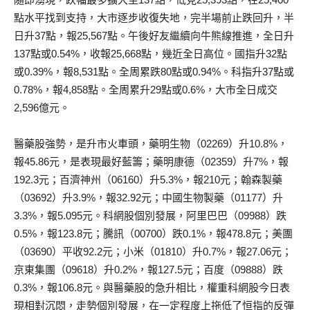
點水平找到支持，大市逐步收復失地，完半場前止跌回升，半
日升37點，報25,567點。午後好友繼續向牛熊線推進，全日升
137點或0.54%，收報25,668點，幾近全日高位。國指升32點
或0.39%，報8,531點。全周累跌80點或0.94%。科指升37點或
0.78%，報4,858點。全周累升29點或0.6%，大市全日成交
2,596億元。
醫藥股強勢，是升市火車頭，藥明生物（02269）升10.8%，
報45.86元，是表現最好藍籌；藥明康德（02359）升7%，報
192.3元；百濟神州（06160）升5.3%，報210元；翰森製藥
（03692）升3.9%，報32.92元；中國生物製藥（01177）升
3.3%，報5.095元。科網股個別發展，阿里巴巴（09988）跌
0.5%，報123.8元；騰訊（00700）跌0.1%，報478.8元；美團
（03690）平收92.2元；小米（01810）升0.7%，報27.06元；
京東集團（09618）升0.2%，報127.5元；百度（09888）跌
0.3%，報106.8元。與醫藥股的急升相比，權重科網股今日表
現相對沉悶，走勢個別發展，在一定程度上拖低了恒指的反彈