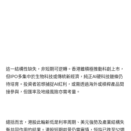
這一結構性缺失，非短期可逆轉。香港雖積極推動科創上市，
但IPO多集中於生物科技或傳統新經濟，純正AI硬科技鏈條仍
待培育。投資者若想捕捉AI紅利，或需透過海外或槓桿產品間
接參與，但匯率及地緣風險亦需考量。
總括而言，港股此輪新低是利率周期、美元強勢及產業結構失
衡共同作用的結果。港股短期前景仍需審慎，恒指已跌至52週