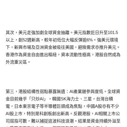
其次，美元走強加劇全球資金抽離。美元指數近日升至101.5
以上，創52週新高，較年初低位大幅反彈逾6%。強美元環境
下，新興市場及亞洲資金被吸往美國，避險需求亦推升美元。
香港作為資金自由進出樞紐，資本流動性極高，港股自然成為
外流重災區。
第三，港股結構性弱點暴露無遺：AI產業鏈參與度低。全球資
金目前幾乎「只炒AI」，韓國SK海力士、三星，台灣台積
電，日本東京電子等半導體巨頭成為焦點，中國A股亦有不少
AI股上市，特別是科創板創出新高。反觀港股，AI相關上市公
司屈指可數，難以捕捉這波科技浪潮。結果是資金持續外溢至