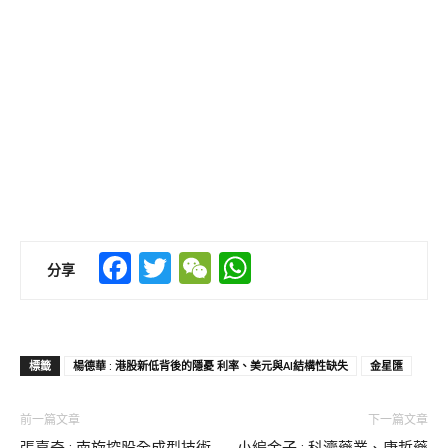
Facebook
Twitter
WeChat
WhatsApp
分享
標籤
楊德華 : 港股新低背後的隱憂 利率、美元與AI結構性缺失
金星匯
前一篇文章
下一篇文章
張嘉奇 : 南旋控股全成型技術
小編金子 : 科濟藥業、康哲藥