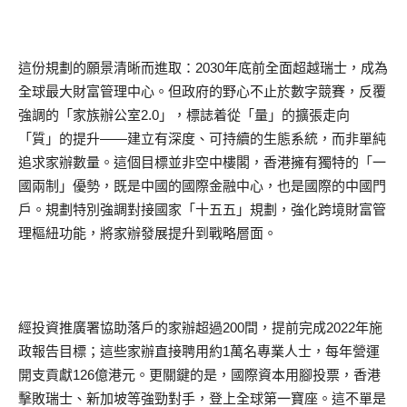
這份規劃的願景清晰而進取：2030年底前全面超越瑞士，成為
全球最大財富管理中心。但政府的野心不止於數字競賽，反覆
強調的「家族辦公室2.0」，標誌着從「量」的擴張走向
「質」的提升——建立有深度、可持續的生態系統，而非單純
追求家辦數量。這個目標並非空中樓閣，香港擁有獨特的「一
國兩制」優勢，既是中國的國際金融中心，也是國際的中國門
戶。規劃特別強調對接國家「十五五」規劃，強化跨境財富管
理樞紐功能，將家辦發展提升到戰略層面。
經投資推廣署協助落戶的家辦超過200間，提前完成2022年施
政報告目標；這些家辦直接聘用約1萬名專業人士，每年營運
開支貢獻126億港元。更關鍵的是，國際資本用腳投票，香港
擊敗瑞士、新加坡等強勁對手，登上全球第一寶座。這不單是