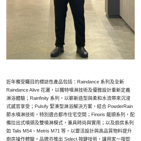
近年備受矚目的標誌性產品包括：Raindance 系列及全新
Raindance Alive 花灑，以獨特噴淋技術及優雅設計重新定義
淋浴體驗；Rainfinity 系列，以嶄新造型與柔和水流帶來沉浸
式感官享受；Pulsify 緊湊型淋浴解決方案，結合 PowderRain
節水噴淋技術，特別適合都市住宅空間；Finoris 龍頭系列，配
備拉出式噴頭及雙噴淋模式，兼具時尚與實用；以及廚房系列
如 Talis M54、Metris M71 等，以靈活設計與高品質物料提升
廚房操作體驗。品牌亦推出 Select 按鍵技術，讓用家一按即