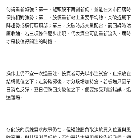
何謂重新轉強？第一，龍頭股不再創新低，並能在大市回落時
保持相對強勢；第二，股價重新站上重要平均線，突破近期下
降趨勢或橫行區頂部；第三，突破時成交量配合，而回調時沽
壓收縮。若三項條件逐步出現，代表資金可能重新流入，屆時
才是較值得關注的時機。
操作上仍不宜一次過重注。投資者可先以小注試倉，止損放在
結構低位之下；走勢確認後，才分段增加持倉。若板塊只因單
日消息反彈，翌日便跌回突破位之下，便要接受判斷錯誤，迅
速離場。
存儲股的長線需求故事仍在，但短線勝負取決於買入位置與風
險管理。與其猜測最低位，不如等待市場用價格告訴我們：調