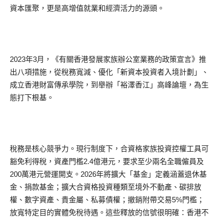
資本匯聚，更是高增值就業和經濟活力的源頭。
2023年3月，《有關香港發展家族辦公室業務的政策宣言》推
出八項措施，從稅務寬減、優化「新資本投資者入境計劃」、
成立香港財富傳承學院，到舉辦「裕澤香江」高峰論壇，為生
態打下根基。
稅務是核心競爭力。現行制度下，合資格家族投資控權工具可
豁免利得稅，資產門檻2.4億港元，要求至少兩名全職僱員及
200萬港元營運開支。2026年將擴大「基金」定義涵蓋退休基
金、捐款基金；擴大合資格投資種類至境外不動產、碳排放
權、數字資產、貴金屬、私募債權；撤銷附帶交易5%門檻；
放寬特定目的實體免稅待遇。這些釋放的信號很明確：香港不