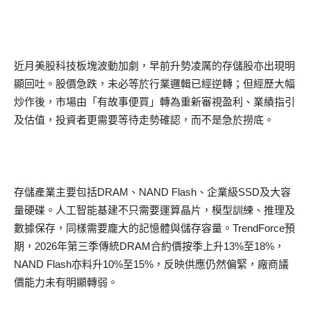
近月美股科技板塊波動加劇，早前升勢凌厲的存儲股亦出現明
顯回吐。股價急跌，未必等於行業邏輯已經逆轉；但經歷大幅
炒作後，市場由「有故事便買」轉為重新審視盈利、業績指引
及估值，投資者更需要等待走勢確認，而不是急於撈底。
存儲產業主要包括DRAM、NAND Flash、企業級SSD及大容
量硬碟。人工智能基建不只需要運算晶片，模型訓練、推理及
數據保存，同樣需要龐大的記憶體與儲存容量。TrendForce預
期，2026年第三季傳統DRAM合約價按季上升13%至18%，
NAND Flash亦料升10%至15%，反映供應仍然偏緊，廠商議
價能力未有明顯轉弱。