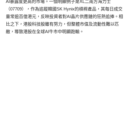
AI暴露度更高的市場。一個明顯例子是XL二南方海力士
（07709），作為追蹤韓國SK Hynix的槓桿產品，其每日成交
量常逾百億港元，反映投資者對AI晶片供應鏈的狂熱追捧。相
比之下，港股科技股雖有努力，但整體市值及流動性難以匹
敵，導致港股在全球AI牛市中明顯跑輸。