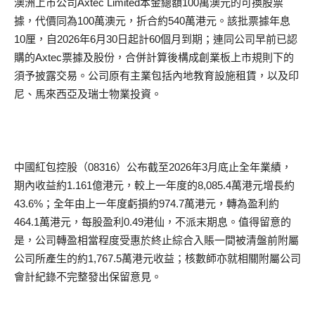
澳洲上市公司Axtec Limited本金總額100萬澳元的可換股票
據，代價同為100萬澳元，折合約540萬港元。該批票據年息
10厘，自2026年6月30日起計60個月到期；連同公司早前已認
購的Axtec票據及股份，合併計算後構成創業板上市規則下的
須予披露交易。公司原有主業包括內地教育設施租賃，以及印
尼、馬來西亞及瑞士物業投資。
中國紅包控股（08316）公布截至2026年3月底止全年業績，
期內收益約1.161億港元，較上一年度的8,085.4萬港元增長約
43.6%；全年由上一年度虧損約974.7萬港元，轉為盈利約
464.1萬港元，每股盈利0.49港仙，不派末期息。值得留意的
是，公司轉盈相當程度受惠於終止綜合入賬一間被清盤前附屬
公司所產生的約1,767.5萬港元收益；核數師亦就相關附屬公司
會計紀錄不完整發出保留意見。