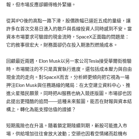
報，但市場反應卻顯得格外緊繃。
從其IPO後的高點一路下滑，股價跌幅已逼近五成的量級，讓
許多在首次交易日湧入的散戶與長線投資人同時感到不安。當
資本市場要求可驗證的現金流時，SpaceX正面臨的問題是：
它的敘事很宏大，財務面卻仍在投入期激烈燃燒成本。
回顧最近兩週，Elon Musk以另一家公司Tesla接受華爾街檢驗
時，市場關注的不只是真實執行進度，還包括成本壓力與自由
現金流的走向。對SpaceX而言，分析師更傾向把它視為一場
押注Elon Musk與任務路線的賭局：在太空建立資料中心、推
進火星殖民願景，同時把AI服務也納入競逐版圖。市場卻也因
此提出更殘酷的追問——這種未來藍圖，能否在財報與資本結
構上，轉化為能支撐估值的證據？
短期風險也在升溫。隨着鎖定期陸續到期，新股可能進入市
場，供給增加往往會放大波動；空頭也因看空情緒而趁機布