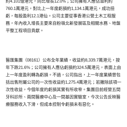
約4.101億港元，同比增長12.0%；公司擁有人應佔溢利約
760.1萬港元，對比上一年度虧損約1,134.1萬港元，成功扭
虧，每股盈利12.1港仙。公司主要從事香港公營土木工程服
務，年內收入增長主要來自粉嶺北新發展區及相關水務、地盤
平整工程項目貢獻。
醫匯集團（08161）公布全年業績，收益約8,339.7萬港元，按
年下跌21.6%；公司擁有人應佔虧損約324.5萬港元，表面上由
上一年度盈利轉為虧損。不過，公司指出，上一年度業績曾包
括出售附屬公司的一次性收益約1,275.4萬港元；若撇除該項一
次性收益，今個年度的虧損其實有所收窄。集團目前經營五間
牙科診所、兩間醫療中心及一間基因實驗室，今次公告反映醫
療服務收入下滑，但成本控制令虧損未有惡化。