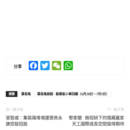
Facebook
Twitter
WeChat
WhatsApp
分享
標籤
慕容風
慕容風談股 : 創業板小事回顧（6月28日－7月5日）
前一篇文章
下一篇文章
張智威：集裝箱堆場運營商永
黎家聰 : 鎢短缺下的隱藏贏家
康控股招股
天工國際成長空間值得期待