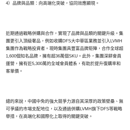
4）品牌與品類：向高端化突破，協同效應顯現。
近期通過戰略併購與合作，實現了品牌與品類的關鍵升級。集
團更引入頂級奢品，例如收購DFS大中華區業務並引入LVMH
集團作為戰略投資者。現時集團具豐富品牌矩陣，合作全球超
1,600個知名品牌，擁有超36萬個SKU。此外，集團深耕會員
運營，擁有近5,300萬的全域會員體系，有助於提升復購率和
客單價。
總的來說，中國中免的強大競爭力源自其深厚的政策壁壘、無
可爭議的市場支配地位，以及通過併購LVMH旗下DFS等戰略
舉措，在高端化和國際化上取得的關鍵突破。