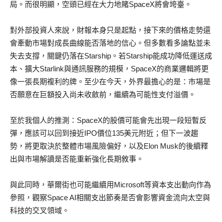
局。而很明顯，空頭已經在大力地賭SpaceX將會垮臺。
對外部投資人來說，財報本身只是起點，接下來的價格走勢還
會牽動市場對成長曲線能否落地的信心。但多數看多論點並未
失去支撐，關鍵仍落在Starship。若Starship能成功降低運送成
本、擴大Starlink與通訊服務的規模，SpaceX的商業邏輯將更
像一張長期複利的牌。至少在今天，外界最擔心的是：市場是
否願意在巨額投入尚未收斂前，繼續為可能性支付溢價。
至於我個人的推測：SpaceX的股價可能會先出現一段短暫反
彈，應該可以回到接近IPO價位135美元附近；但下一波趨
勢，將更取決於整體市場風險偏好，以及Elon Musk的後續釋
出與市場解讀是否能重新強化長期敘事。
與此同時，華爾街也可能繼續用Microsoft等資本支出動向作為
參照，觀察Space AI相關支出節奏是否會影響資金流向太空與
科技的交叉領域。