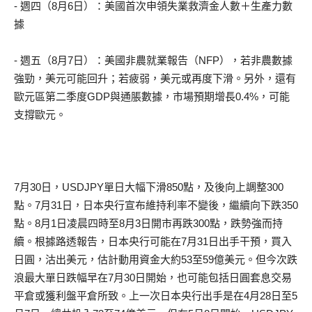
- 週四（8月6日）：美國首次申領失業救濟金人數＋生產力數
據
- 週五（8月7日）：美國非農就業報告（NFP），若非農數據
強勁，美元可能回升；若疲弱，美元或再度下滑。另外，還有
歐元區第二季度GDP與通脹數據，市場預期增長0.4%，可能
支撐歐元。
7月30日，USDJPY單日大幅下滑850點，及後向上調整300
點。7月31日，日本央行宣布維持利率不變後，繼續向下跌350
點。8月1日凌晨四時至8月3日開市再跌300點，跌勢強而持
續。根據路透報告，日本央行可能在7月31日出手干預，買入
日圓，沽出美元，估計動用資金大約53至59億美元。但今次跌
浪最大單日跌幅早在7月30日開始，也可能包括日圓套息交易
平倉或獲利盤平倉所致。上一次日本央行出手是在4月28日至5