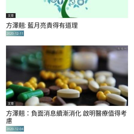
文章
方澤翹: 藍月亮貴得有道理
2020-12-11
文章
方澤翹：負面消息續漸消化 啟明醫療值得考
慮
2020-12-04