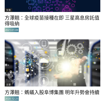
文章
方澤翹：全球疫苗接種在即 三星高息房託值
得吸納
2021-01-08
文章
方澤翹：螞蟻入股阜博集團 明年升勢會持續
2020-12-25