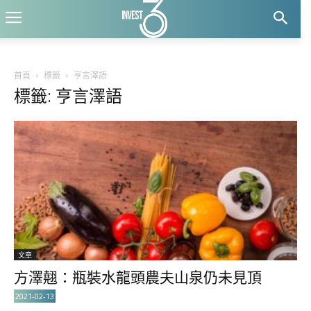
首頁
標籤
亨言澤語
標籤: 亨言澤語
文章
方澤翹：瓶裝水龍頭農夫山泉仍未見頂
2021-02-13