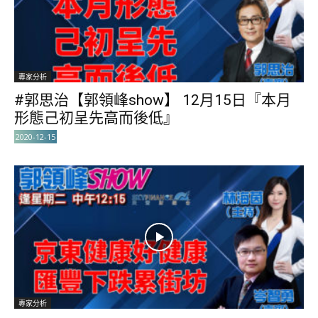
專家分析
#郭思治【郭領峰show】 12月15日『本月
形態己初呈先高而後低』
2020-12-15
專家分析