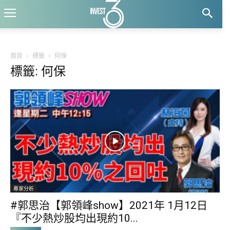
首頁
標籤
何保
標籤: 何保
專家分析
#郭思治【郭領峰show】2021年 1月12日
『不少熱炒股均出現約10...