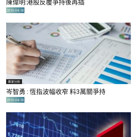
陳偉明:港股反覆爭持後再插
2019-04-18
專家分析
岑智勇 : 恆指波幅收窄 料3萬關爭持
2019-04-18