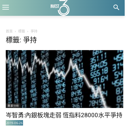
首頁
標籤
爭持
標籤: 爭持
專家分析
岑智勇:內銀板塊走弱 恆指料28000水平爭持
2019-06-26