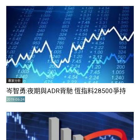
專家分析
岑智勇:夜期與ADR背馳 恆指料28500爭持
2019-06-24