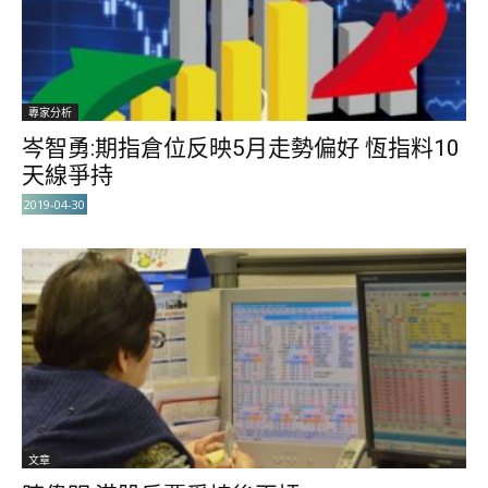
專家分析
岑智勇:期指倉位反映5月走勢偏好 恆指料10
天線爭持
2019-04-30
文章