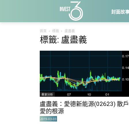
封面故
首頁
標籤
盧盡義
標籤: 盧盡義
專家分析
盧盡義：愛德新能源(02623) 散戶
愛的根源
2019-03-03