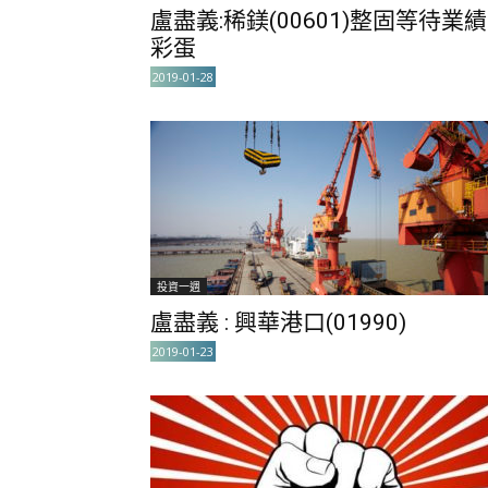
盧盡義:稀鎂(00601)整固等待業績
彩蛋
2019-01-28
投資一週
盧盡義 : 興華港口(01990)
2019-01-23