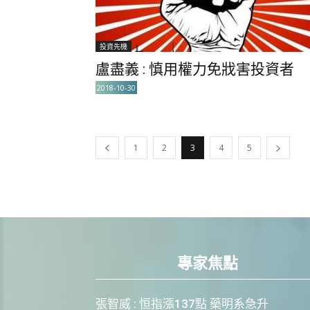
投資先機
盧盡義 : 慎用權力免戕害投資者
2018-10-30
1
2
3
4
5
專家焦點
張智威 : 恒指漲137點 藥明系急升