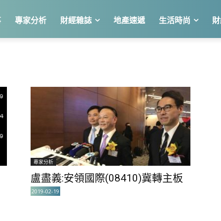
事
專家分析
財經雜誌
地產速遞
生活時尚
財
專家分析
盧盡義:安領國際(08410)冀轉主板
2019-02-19