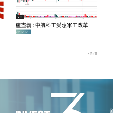
文章
盧盡義 : 中航科工受惠軍工改革
2018-10-18
5的3頁
全