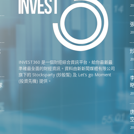
20
張
20
戰
20
INVEST360 是一個財經綜合資訊平台，給你最新最
準確最全面的財經資訊。資料由新新聞媒體有限公司
旗下的 Stocksparty (炒股幫) 及 Let’s go Moment
李
(投資先機) 提供。
球
略
20
唐
空
20