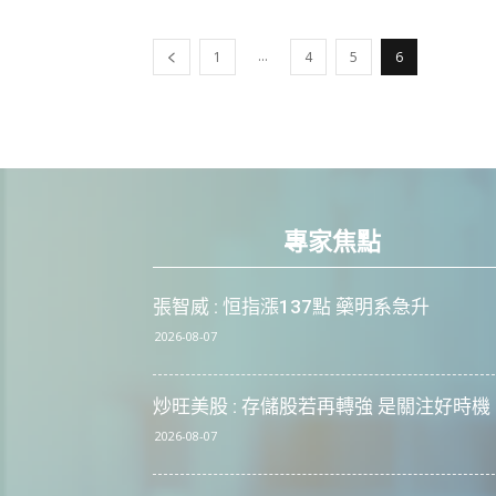
...
1
4
5
6
專家焦點
張智威 : 恒指漲137點 藥明系急升
2026-08-07
炒旺美股 : 存儲股若再轉強 是關注好時機
2026-08-07