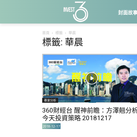
封面故
首頁
標籤
華晨
標籤: 華晨
專家分析
360財經台 醒神前瞻：方澤翹分
今天投資策略 20181217
2018-12-17