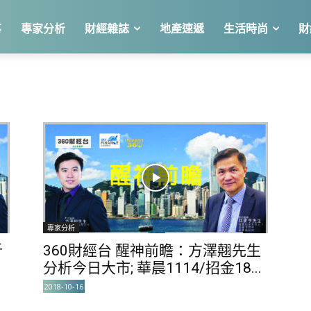
事
專家分析
財經雜誌
地產速遞
生活時尚
財
專家分析
析
360財經台 醒神前瞻：方澤翹先生
分析今日大市; 華晨1114/招金18...
2018-10-16