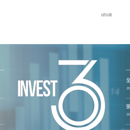
6的6頁
全
20
張
20