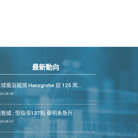
最新動向
球衛浴龍頭 Hansgrohe 迎 125 周...
26-08-08
智威 : 恒指漲137點 藥明系急升
26-08-07