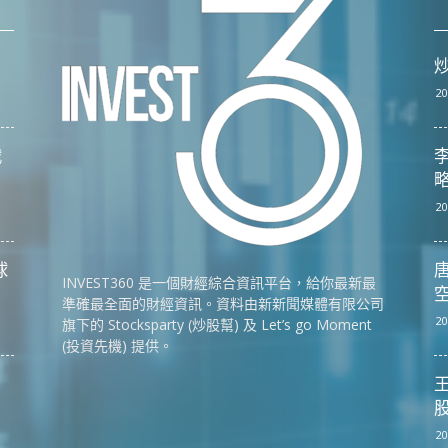
20
戰
李
略
20
球
唐
INVEST360 是一個財經綜合資訊平台，給你最新最
空
準確最全面的財經資訊。資料由新新聞媒體有限公司
20
旗下的 Stocksparty (炒股幫) 及 Let’s go Moment
(投資先機) 提供。
股
20