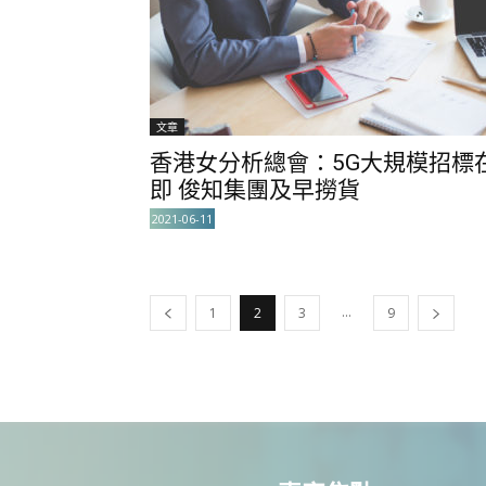
文章
香港女分析總會：5G大規模招標
即 俊知集團及早撈貨
2021-06-11
...
1
2
3
9