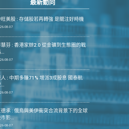
最新動向
炒旺美股 : 存儲股若再轉強 是關注好時機
26-08-07
慧芬 : 香港家辦2.0 從金礦到生態圈的戰
...
26-08-07
人 : 中期多賺71% 增派3成股息 國泰航
...
26-08-07
王德承 : 俄烏與美伊衝突合流背景下的全球
市影...
26-08-07