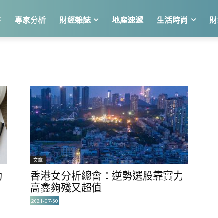
事
專家分析
財經雜誌
地產速遞
生活時尚
財
文章
動
香港女分析總會：逆勢選股靠實力
高鑫夠殘又超值
2021-07-30