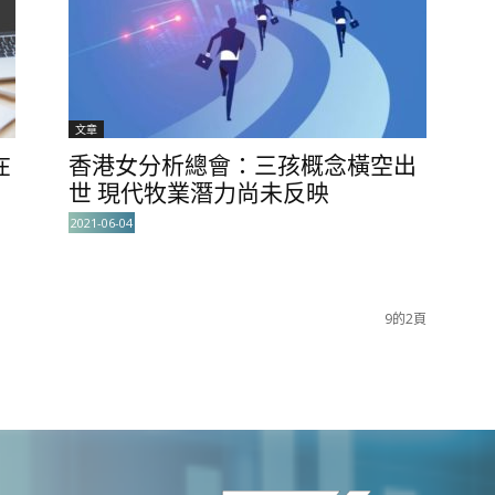
文章
在
香港女分析總會：三孩概念橫空出
世 現代牧業潛力尚未反映
2021-06-04
9的2頁