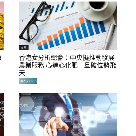
文章
第
香港女分析總會：中央擬推動發展
農業服務 心連心化肥一旦破位勢飛
天
2021-07-16