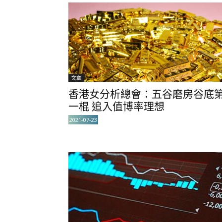
文章
香港女分析總會：五谷磨房谷底
一棍 追入值博率理想
2021-07-23