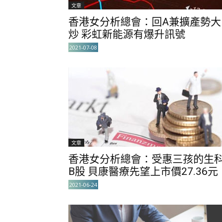
文章
香港女分析總會：回A兼擴產勢大
炒 彩虹新能源有爆升訊號
2021-07-08
文章
香港女分析總會：受惠三孩的生
B股 貝康醫療先望上市價27.36元
2021-06-24