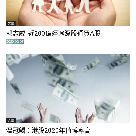
文章
郭志威: 近200億經滬深股通買A股
2020-02-05
文章
溫冠麟：港股2020年值博率高