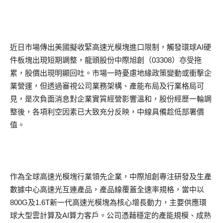
近日市場傳出美國擬收緊高速光模塊進口限制，觸發環球AI硬
件板塊出現短期調整，龍頭股份中際旭創（03308）亦受拖
累，股價出現明顯回吐。市場一時憂慮地緣政策變動或衝擊企
業營運，但透過審視公司業務架構、產能布局及行業格局可
見，是次負面消息對企業實質經營影響溫和，股份經歷一輪調
整後，各項利空因素已大致充分反映，中線具備趁低部署價
值。
作為全球高速光模塊行業領先企業，中際旭創專注研發及生產
數據中心高速光互連產品，產品線覆蓋全速率規格，當中以
800G及1.6T新一代高速光模塊為核心增長動力，主要供應環
球大型雲計算及AI算力客戶。公司憑藉穩定的產能規模、成熟