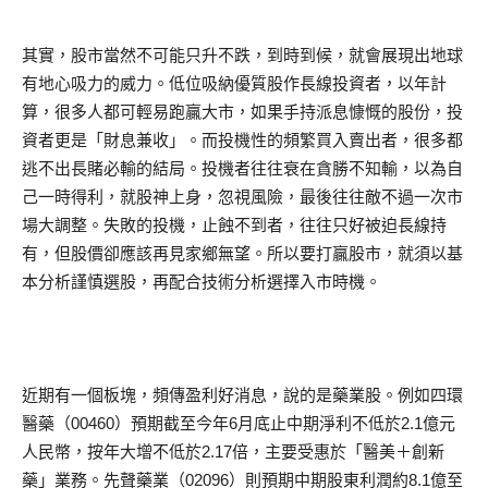
其實，股市當然不可能只升不跌，到時到候，就會展現出地球
有地心吸力的威力。低位吸納優質股作長線投資者，以年計
算，很多人都可輕易跑贏大市，如果手持派息慷慨的股份，投
資者更是「財息兼收」。而投機性的頻繁買入賣出者，很多都
逃不出長賭必輸的結局。投機者往往衰在貪勝不知輸，以為自
己一時得利，就股神上身，忽視風險，最後往往敵不過一次市
場大調整。失敗的投機，止蝕不到者，往往只好被迫長線持
有，但股價卻應該再見家鄉無望。所以要打贏股市，就須以基
本分析謹慎選股，再配合技術分析選擇入市時機。
近期有一個板塊，頻傳盈利好消息，說的是藥業股。例如四環
醫藥（00460）預期截至今年6月底止中期淨利不低於2.1億元
人民幣，按年大增不低於2.17倍，主要受惠於「醫美＋創新
藥」業務。先聲藥業（02096）則預期中期股東利潤約8.1億至