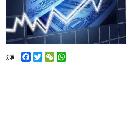
Facebook
Twitter
WeChat
WhatsApp
分享