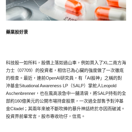
藥業股好景
科技股一如所料，股價上落如過山車，例如買入了XL二南方海
力士（07709）的投資者，相信已為心臟的強度做了一次徹底
的檢查。最近，連前OpenAI研究員，有「AI股神」之稱的對
沖基金Situational Awareness LP（SALP）掌舵人Leopold
Aschenbrenner，也在風高浪急中一舖清袋，將SALP持有的全
部約160億美元的公開市場持倉股票，一次過全部售予對沖基
金Citadel；其兩年來被不斷吹捧的暴升神話終於亦因而破滅。
投資界前輩常言，股市專收叻仔，信焉。