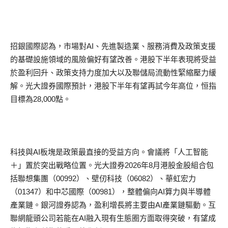
招銀國際認為，市場對AI、先進製造業、服務消費及政策支援
的基礎設施領域的風險偏好有望改善。港股下半年表現將受益
於盈利回升、政策支持力度加大以及聯儲局流動性緊縮壓力緩
解。光大證券國際預計，港股下半年有望再試今年高位，恒指
目標為28,000點。
科技與AI板塊是政策最直接的受益方向。會議將「人工智能
＋」置於突出戰略位置。光大證券2026年8月港股金股組合包
括聯想集團（00992）、壁仞科技（06082）、華虹宏力
（01347）和中芯國際（00981），整體偏向AI算力與半導體
產業鏈。銀河證券認為，盈利增長將主要由AI產業鏈驅動。互
聯網龍頭公司若能在AI融入現有生態圈方面取得突破，有望成