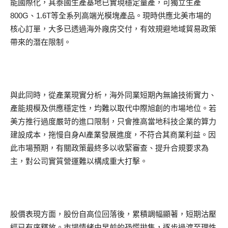
能國際化，其泰國生產基地已實現穩定量產，可獨立生產
800G、1.6T等全系列高端光模塊產品。現時供應北美市場的
核心訂單，大多已透過海外廠房交付，有效規避地域貿易政策
帶來的潛在限制。
與此同時，從產業現實分析，海外同業短期內無論技術實力、
產能規模及供應穩定性，均難以取代中際旭創的市場地位。若
美方推行過度嚴苛的進口限制，只會推高當地科技企業的算力
建設成本，拖慢自身AI產業發展進度，不符合其商業利益。因
此市場預期，有關政策最終多以收緊審查、提升合規要求為
主，對公司實質營運難以構成重大打擊。
股價表現方面，股份自高位回落後，累積調幅顯著，短期沽壓
經已有序釋放。市場情緒由早前的恐慌拋售，逐步過渡至理性