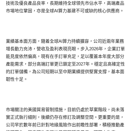
技術及優良產品良率，長期維持全球領先市佔水平，高端產品
市場地位鞏固，亦是全球AI算力基建不可或缺的核心供應商。
業績基本面方面，隨着全球AI算力持續擴容，公司近兩年業務
增長動力充沛，營收及盈利表現亮眼。步入2026年，企業訂單
能見度依然偏高，現有在手訂單充足，足以覆蓋本年度大部分
產能需求，部分高端訂單更已鎖定至2027年。穩定且高確定性
的訂單儲備，為公司短期以至中期業績提供堅實支撐，基本面
韌性十足。
市場關注的美國貿易管制措施，目前仍處於草案階段，尚未落
實正式執行細則，後續仍存在修訂及調整空間。更重要的是，
公司早於數年前已針對地緣風險作出前瞻性部署，積極推動產