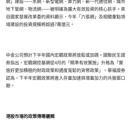
網」建設——水網、新型電網、算力網、新一代通信網、城市
地下管網、物流網——被明確為擴大有效投資的核心抓手。來
自國家發展改革委的資料顯示，今年「六張網」及相關重點領
域建設的投資規模將超過7萬億元。
中金公司預計下半年國內宏觀政策將放鬆或加碼。國聯民生證
券指出，宏觀調控基調從4月的「精準有效實施」升格為「實
施好更加積極的財政政策和適度寬鬆的貨幣政策」。華福證券
認為，下半年宏觀政策將進入存量加速與增量加力的共振窗口
期。
港股市場的政策傳導邏輯