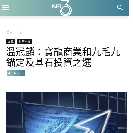
首頁
文章
文章
香蕉財經
溫冠麟：寶龍商業和九毛九
錨定及基石投資之選
2019-12-19