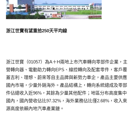
浙江世寶有望重拾250天平均線
浙江世寶（01057）為A＋H兩地上市汽車轉向零部件企業，主
營轉向器、電動助力轉向EPS、線控轉向及配套零件，客戶覆
蓋吉利、理想、蔚來等自主品牌與新勢力車企，產品主要供應
國內市場，少量外銷海外。產品結構上，轉向系統總成及零部
件佔總收入近96%，其餘為少量其他配件；地區分布高度集中
國內，國內營收佔比97.32%，海外業務佔比僅2.68%，收入來
源高度依賴內地汽車產業鏈。