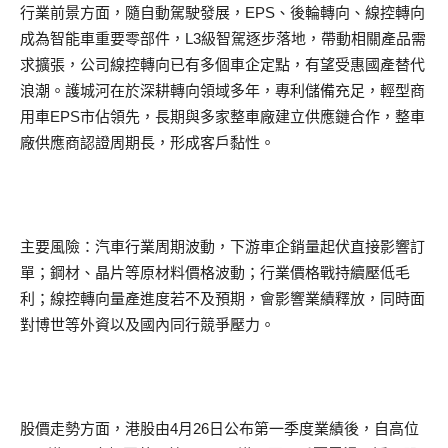
行業前景方面，隨自動駕駛發展，EPS、後輪轉向、線控轉向
成為智能車重要零部件，L3級智駕逐步落地，帶動相關產品需
求擴張，公司線控轉向已有多個車企定點，有望受惠國產替代
浪潮。護城河在於深耕轉向領域多年，專利儲備充足，輕型商
用車EPS市佔領先，長期與多家整車廠建立供應鏈合作，整車
廠供應商認證周期長，形成客戶黏性。
主要風險：汽車行業周期波動，下游車企銷量起伏直接影響訂
單；鋼材、晶片等原材料價格波動；行業價格戰持續壓低毛
利；線控轉向量產進度若不及預期，會影響業績釋放，同時面
對博世等外資以及國內同行競爭壓力。
股價走勢方面，港股由4月26日公布第一季度業績後，自高位