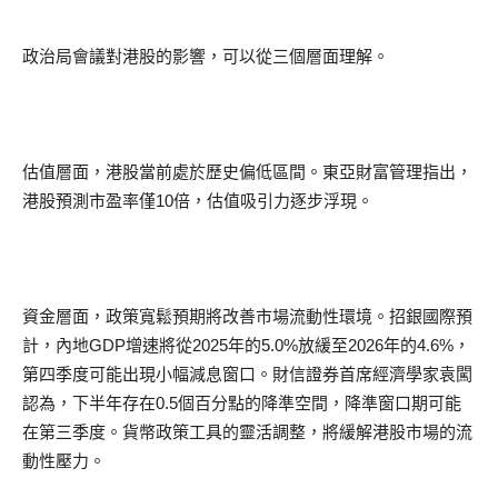
政治局會議對港股的影響，可以從三個層面理解。
估值層面，港股當前處於歷史偏低區間。東亞財富管理指出，
港股預測市盈率僅10倍，估值吸引力逐步浮現。
資金層面，政策寬鬆預期將改善市場流動性環境。招銀國際預
計，內地GDP增速將從2025年的5.0%放緩至2026年的4.6%，
第四季度可能出現小幅減息窗口。財信證券首席經濟學家袁闖
認為，下半年存在0.5個百分點的降準空間，降準窗口期可能
在第三季度。貨幣政策工具的靈活調整，將緩解港股市場的流
動性壓力。