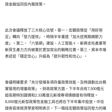
政金融協同促內需政策。
此次會議釋放了三大核心信號。第一，宏觀政策從「用好用
足」轉向「發力提效」，時隔半年重提「加大逆周期調節力
度」。第二，「六張網」建設、人工智能＋、新興支柱產業等
新質生產力方向被置於更加突出的戰略位置。第三，資本市場
表述從「穩定信心」升級為「提升韌性和信心」。
會議明確要求「充分發揮各項存量政策效能，及時謀劃出台務
實管用的增量政策」。財政政策方面，下半年尚有7,500億元
超長期特別國債和2.33萬億元新增專項債額度有待釋放。
8,000億元新型政策性金融工具也將在下半年集中投放。中信
證券首席經濟學家明明表示，下一階段宏觀政策協同發力的確