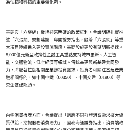
為恒指和科指的重要催化劑。
基建與「六張網」板塊迎來明確的政策紅利。會議明確扎實推
進「六張網」規劃建設。粵開證券指出，隨着「六張網」等重
大項目陸續進入建設實施階段，基礎設施建設有望明顯提速。
8,000億元新型政策性金融工具重點支持城市更新、人工智
能、交通物流、低空經濟等領域。傳統基建與新基建共同發
力，將顯著拉動相關產業鏈投資需求。投資者可關注基建產業
鏈相關標的，如中國中鐵（00390）、中國交建（01800）等
央企基建龍頭。
內需消費板塊方面，會議提出「適應不同群體消費需求擴大優
質供給，挖掘服務消費潛力」。國泰海通證券指出，消費端政