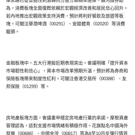
策思路已從普適性刺激轉向分層分類精準施策。銀河證券認
為，消費板塊全面復甦依賴於宏觀經濟改善和居民信心回升。
若內地推出宏觀政策支持消費，預計將利好餐飲及旅遊等板
塊。可關注華潤啤酒（00291）、安踏體育（02020）等消費
龍頭。
金融板塊中，五大行港股近期表現突出。會議明確「提升資本
市場韌性和信心」，資本市場改革預期升溫，預計將為券商和
保險板塊帶來制度性紅利。可關注香港交易所（00388）、友
邦保險（01299）等。
房地產板塊方面，會議重申穩定房地產行業的承諾。摩根資產
管理認為，這對支援市場情緒有積極作用。花旗點名中國海外
發展（00688）、中國金茂（00817）等為8至10月反彈行情首