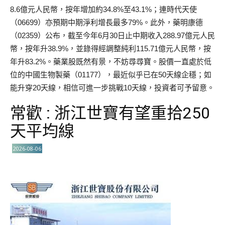
8.6億元人民幣，按年增加約34.8%至43.1%；連時代天使
（06699）亦預期中期淨利增長最多79%。此外，藥明康德
（02359）公布，截至今年6月30日止中期收入288.97億元人民
幣，按年升38.9%，並錄得經調整純利115.71億元人民幣，按
年升83.2%。藥業股既然有景，不妨尋尋寶。股價一直處於低
位的中國生物製藥（01177），最近似乎已在50天線企穩；如
能升穿20天線，相信可進一步挑戰10天線，投資者可予留意。
常歡 : 浙江世寶有望重拾250
天平均線
2026-08-06