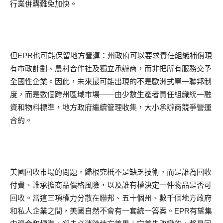
行業併購難免加快。
但EPR也可能保留地方營運：州政府可以要求責任組織補償現
有市政計劃、農村合作社及獨立承辦商，而非把所有服務交予
全國性企業。因此，未來最可能出現的不是歐洲式單一聯邦制
度，而是數個跨州區域市場——由少數生產者責任組織統一融
資和物料標準，地方政府繼續管理收集，大小承辦商競爭營運
合約。
美國回收市場的問題，歸根究柢不是缺乏技術，而是誰為回收
付費、誰承擔商品價格風險，以及誰有權決定一件物品是否可
回收。當這三項權力分散在聯邦、五十個州、數千個地方政府
和私人企業之間，美國自然不會有一套統一答案。EPR有望集