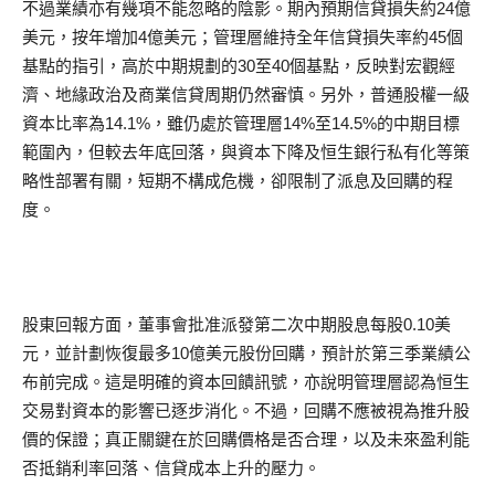
不過業績亦有幾項不能忽略的陰影。期內預期信貸損失約24億
美元，按年增加4億美元；管理層維持全年信貸損失率約45個
基點的指引，高於中期規劃的30至40個基點，反映對宏觀經
濟、地緣政治及商業信貸周期仍然審慎。另外，普通股權一級
資本比率為14.1%，雖仍處於管理層14%至14.5%的中期目標
範圍內，但較去年底回落，與資本下降及恒生銀行私有化等策
略性部署有關，短期不構成危機，卻限制了派息及回購的程
度。
股東回報方面，董事會批准派發第二次中期股息每股0.10美
元，並計劃恢復最多10億美元股份回購，預計於第三季業績公
布前完成。這是明確的資本回饋訊號，亦說明管理層認為恒生
交易對資本的影響已逐步消化。不過，回購不應被視為推升股
價的保證；真正關鍵在於回購價格是否合理，以及未來盈利能
否抵銷利率回落、信貸成本上升的壓力。