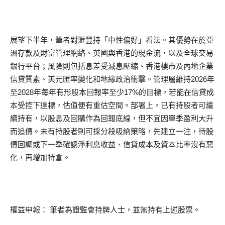
展望下半年，筆者對滙豐持「中性偏好」看法。其優勢在於亞
洲存款及財富管理網絡、英國與香港的現金流，以及全球交易
銀行平台；風險則包括息差受減息壓縮、香港樓市及內地企業
信貸質素、美元匯率變化和地緣政治衝擊。管理層維持2026年
至2028年每年有形股本回報率至少17%的目標，若能在信貸成
本受控下達標，估值便有重估空間。部署上，已有持股者可繼
續持有，以股息及回購作為回報底線，但不宜因單季盈利大升
而追價。未有持股者則可採分段吸納策略，先建立一注，待股
價回調或下一季確認淨利息收益、信貸成本及資本比率沒有惡
化，再增加持倉。
權益申報： 筆者為證監會持牌人士，並無持有上述股票。