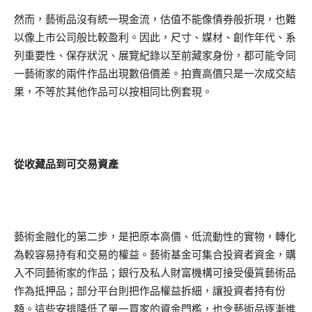
然而，藝術品沒有統一現金流，估值不能像債券般折現，也難
以像上市公司般比較盈利。因此，尺寸、媒材、創作年代、系
列重要性、保存狀況、展覽紀錄以至前藏家身份，都可能令同
一藝術家的兩件作品出現數倍價差。拍賣高價只是一次成交結
果，不等於其他作品可以按相同比例套現。
從收藏品到可交易資產
藝術金融化的第二步，是把原本高價、低流動性的實物，轉化
為較容易持有和交易的權益。藝術基金可集合投資者資金，購
入不同藝術家的作品；銀行及私人財富機構可接受優質藝術品
作為抵押品；部分平台則把作品權益拆細，讓投資者持有份
額。這些安排降低了單一買家的資金門檻，也令藝術品逐漸進