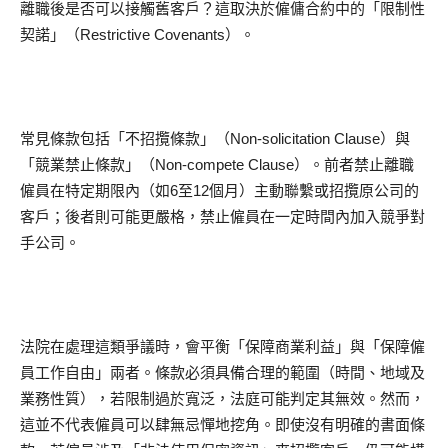
離職後是否可以接觸舊客戶？這取決於僱傭合約中的「限制性
契諾」（Restrictive Covenants）。
常見條款包括「不招攬條款」（Non-solicitation Clause）與
「競業禁止條款」（Non-compete Clause）。前者禁止離職
僱員在特定期限內（如6至12個月）主動聯繫或招攬原公司的
客戶；後者則可能更嚴格，禁止僱員在一定時間內加入競爭對
手公司。
法院在處理這類爭議時，會平衡「保障商業利益」與「保障僱
員工作自由」兩者。條款必須具備合理的範圍（時間、地域及
業務性質），若限制過於寬泛，法庭可能判定其無效。然而，
這並不代表僱員可以肆無忌憚地挖角。即使沒有明確的書面條