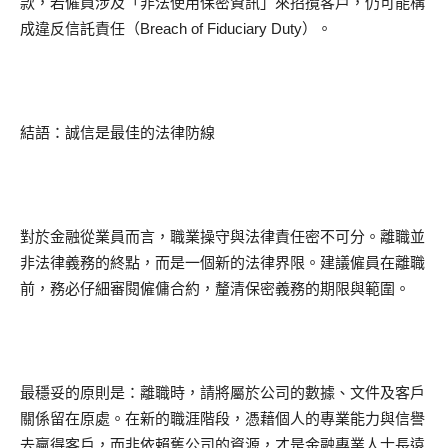
款，若僱員涉及「非法使用保密資訊」來招攬客戶，仍可能構
成違反信託責任（Breach of Fiduciary Duty）。
結語：誠信是最佳的法律防線
對於金融從業員而言，職業操守與法律責任密不可分。離職並
非法律義務的終點，而是一個新的法律界限。建議僱員在離職
前，務必仔細審閱僱傭合約，釐清保密義務的期限與範圍。
最穩妥的原則是：離職時，請將屬於公司的數據、文件及客戶
關係留在原處。在新的職涯階段，憑藉個人的專業能力與信譽
去贏得客戶，而非依賴舊公司的資源，才是金融專業人士長遠