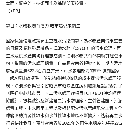
本面、資金流、技術面作為基礎部署投資。
【+FB】
=======================
題目：水務板塊有潛力 唯市場仍未關注
國家保護環境政策高度重視水污染問題，為水務產業帶來重要
的目標及業務發展機遇。滇池水務（03768）的污水處理、再
生水及供水產業均有理想成績。滇池水務共有46間特許經營水
廠，集團的污水處理總量一直高踞雲南省領導地位，期內污水
處理總量達622.8百萬立方米，污水處理能力的97%達到國家
一級A類排放標準，並能夠維持以較低的成本提供污水處理服
務。滇池水務與雲南省昭通市昭陽區住房和城鄉建設局簽訂了
《昭通中心城市第一、二污水處理廠項目TOT+BOT特許經營
協議》，提標改造及新建第二污水處理廠、主幹管建設、污泥
處置工程、中水回用工程以及相關配套污水管網配套工程。全
球範圍的資源性缺水和水質性缺水地區不斷擴大，造就再生水
行業快速發展，預計雲南省於2020年的再生水總產能將達27.2