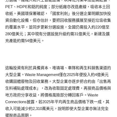
PET、HDPE和鋁的純度；部分紙廠亦改造產線，吸收本土回
收紙。美國環保署確認，「國家利劍」後分選企業明顯加快投
資自動化設備，但亦估計，要把回收服務擴展至接近垃圾收集
的覆蓋水平，並同步更新分選設施，全國仍需投入約220億至
280億美元；其中現有分選設施升級約需31億美元，新建及擴
充產能約需54億美元。
這輪投資有利於具備資本、堆填場、車隊和再生料銷售渠道的
大型企業。Waste Management僅在2025年便投入約4億美元
收購固體廢物及回收業務。大型企業亦逐步把合約由「出售再
生料補貼處理成本」，改為收取固定處理費，再按商品價格與
地方政府分享收益，將價格風險部分轉回客戶。Waste
Connections披露，若2025年平均再生商品價格下跌一成，其
收入可能減少約2,310萬美元，說明即使大型企業亦無法完全
擺脫商品周期。