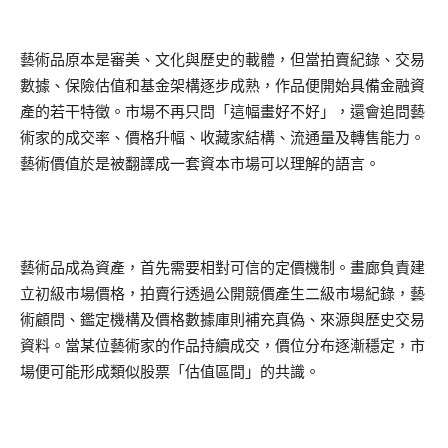
藝術品原本是審美、文化與歷史的載體，但當拍賣紀錄、交易
數據、保險估值和基金架構逐步成熟，作品便開始具備金融資
產的若干特徵。市場不再只問「這幅畫好不好」，還會追問藝
術家的成交率、價格升幅、收藏家結構、流通量及轉售能力。
藝術價值於是被翻譯成一套資本市場可以理解的語言。
藝術品成為資產，首先需要相對可信的定價機制。畫廊負責建
立初級市場價格，拍賣行透過公開競價產生二級市場紀錄，藝
術顧問、鑑定機構及價格數據庫則補充真偽、來源與歷史交易
資料。當某位藝術家的作品持續成交，價位分布逐漸穩定，市
場便可能形成類似股票「估值區間」的共識。