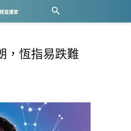
經直播室
朗，恆指易跌難