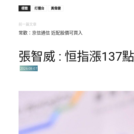
標籤
打擂台
黃偉健
前一篇文章
常歡：京信通信 近配股價可買入
張智威 : 恒指漲137
2026-08-07