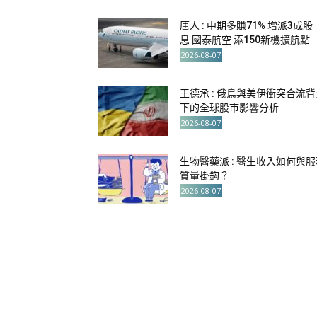
唐人 : 中期多賺71% 增派3成股
息 國泰航空 添150新機擴航點
2026-08-07
王德承 : 俄烏與美伊衝突合流背
下的全球股市影響分析
2026-08-07
生物醫藥派 : 醫生收入如何與服
質量掛鈎？
2026-08-07