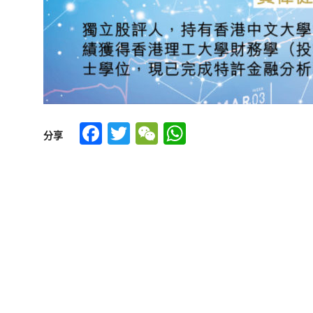
Facebook
Twitter
WeChat
WhatsApp
分享