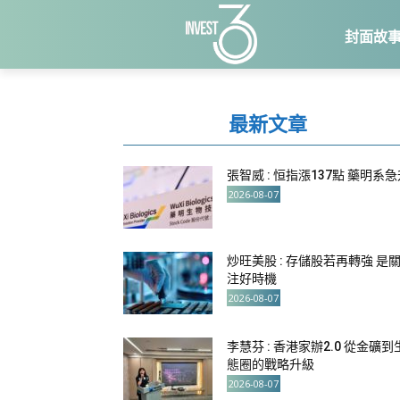
封面故
最新文章
張智威 : 恒指漲137點 藥明系
2026-08-07
炒旺美股 : 存儲股若再轉強 是
注好時機
2026-08-07
李慧芬 : 香港家辦2.0 從金礦到
態圈的戰略升級
2026-08-07