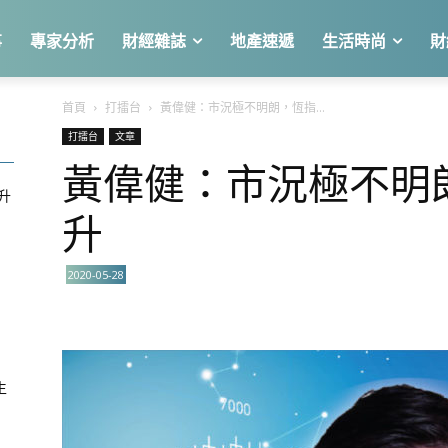
事
專家分析
財經雜誌
地產速遞
生活時尚
財
首頁
打擂台
黃偉健：市況極不明朗，恆指...
打擂台
文章
黃偉健：市況極不明
急升
升
2020-05-28
關
生