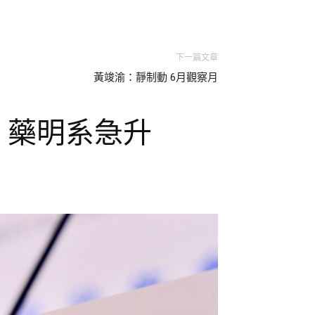
下一篇文章
黃竣渝：靜制動 6月觀察月
點 藥明系急升